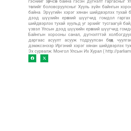
гэснийг зөрчсөн байна гэсэн дүгнэлт гаргасныг У
төслийг боловсруулсныг Хууль зүйн байнгын хор
байна. Эрүүгийн хэрэг хянан шийдвэрлэх тухай 
дээд шүүхийн ерөнхий шүүгчид гомдол гаргах
шийдвэрлэх тухай хуульд уг эрхийг тусгаагүй ба
үзвэл Улсын дээд шүүхийн ерөнхий шүүгчид гомдол
Байнгын хорооны санал, дүгнэлттэй холбогдуу
даргаас асуулт асууж тодруулсан бөгөөд чуул
дэмжсэнээр Иргэний хэрэг хянан шийдвэрлэх тухай 
Эх сурвалж: Монгол Улсын Их Хурал ( http://parlia