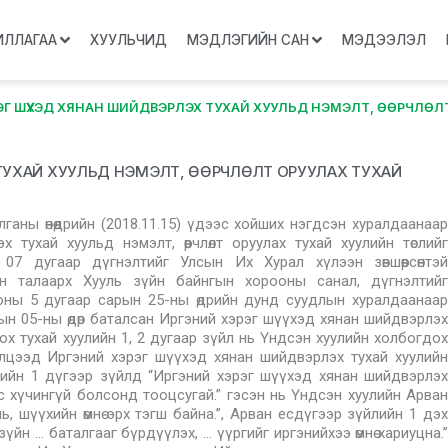
ИЛЛАГАА
ХУУЛЬЧИД
МЭДЛЭГИЙН САН
МЭДЭЭЛЭЛ
ЭГ ШҮҮХЭД ХЯНАН ШИЙДВЭРЛЭХ ТУХАЙ ХУУЛЬД НЭМЭЛТ, ӨӨРЧЛӨЛ
 ТУХАЙ ХУУЛЬД НЭМЭЛТ, ӨӨРЧЛӨЛТ ОРУУЛАХ ТУХАЙ
аны өнөөдрийн (2018.11.15) үдээс хойших нэгдсэн хуралдаанаар
тухай хуульд нэмэлт, өөрчлөлт оруулах тухай хуулийн төслийг
7 дугаар дүгнэлтийг Улсын Их Хурал хүлээн зөвшөөрсөнтэй
йн талаарх Хууль зүйн байнгын хорооны санал, дүгнэлтийг
оны 5 дугаар сарын 25-ны өдрийн дунд суудлын хуралдаанаар
н 05-ны өдөр баталсан Иргэний хэрэг шүүхэд хянан шийдвэрлэх
х тухай хуулийн 1, 2 дугаар зүйл нь Үндсэн хуулийн холбогдох
лэлцээд Иргэний хэрэг шүүхэд хянан шийдвэрлэх тухай хуулийн
лийн 1 дүгээр зүйлд “Иргэний хэрэг шүүхэд хянан шийдвэрлэх
тус хүчингүй болсонд тооцсугай.” гэсэн нь Үндсэн хуулийн Арван
ль, шүүхийн өмнө эрх тэгш байна.”, Арван есдүгээр зүйлийн 1 дэх
уль зүйн … баталгааг бүрдүүлэх, … үүргийг иргэнийхээ өмнө хариуцна.”