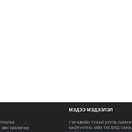
МЭДЭЭ МЭДЭЭЛЭЛ
ЛЛАГАА
ГЭР БҮЛИЙН ТУХАЙ ХУУЛЬ /ШИН
НАЙРУУЛГА/-ИЙН ТӨСӨЛД САНА
 ЗҮЙН ЗӨВЛӨГӨӨ