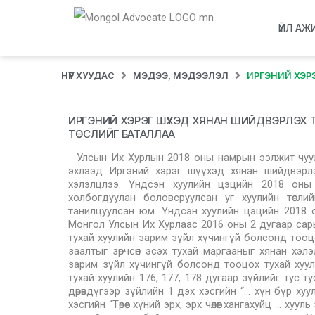
ҮЙЛ АЖ
НҮҮР ХУУДАС
МЭДЭЭ, МЭДЭЭЛЭЛ
ИРГЭНИЙ ХЭР
ИРГЭНИЙ ХЭРЭГ ШҮҮХЭД ХЯНАН ШИЙДВЭРЛЭХ
ТӨСЛИЙГ БАТАЛЛАА
Улсын Их Хурлын 2018 оны намрын ээлжит чуулг
эхлээд Иргэний хэрэг шүүхэд хянан шийдвэрлэх 
хэлэлцлээ. Үндсэн хуулийн цэцийн 2018 оны 0
холбогдуулан боловсруулсан уг хуулийн төсли
танилцуулсан юм. Үндсэн хуулийн цэцийн 2018 
Монгол Улсын Их Хурлаас 2016 оны 2 дугаар сары
тухай хуулийн зарим зүйл хүчингүй болсонд тооцо
заалтыг зөрчсөн эсэх тухай маргааныг хянан хэ
зарим зүйл хүчингүй болсонд тооцох тухай хуу
тухай хуулийн 176, 177, 178 дугаар зүйлийг тус 
дөрөвдүгээр зүйлийн 1 дэх хэсгийн “… хүн бүр хуу
хэсгийн “Төрөөс хүний эрх, эрх чөлөөг хангахуйц … ху