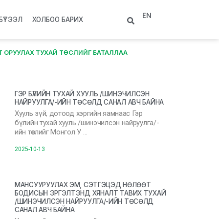
EN
БҮТЭЭЛ
ХОЛБОО БАРИХ
Т ОРУУЛАХ ТУХАЙ ТӨСЛИЙГ БАТАЛЛАА
ГЭР БҮЛИЙН ТУХАЙ ХУУЛЬ /ШИНЭЧИЛСЭН
НАЙРУУЛГА/-ИЙН ТӨСӨЛД САНАЛ АВЧ БАЙНА
Хууль зүй, дотоод хэргийн яамнаас Гэр
бүлийн тухай хууль /шинэчилсэн найруулга/-
ийн төслийг Монгол У …
2025-10-13
МАНСУУРУУЛАХ ЭМ, СЭТГЭЦЭД НӨЛӨӨТ
БОДИСЫН ЭРГЭЛТЭНД ХЯНАЛТ ТАВИХ ТУХАЙ
/ШИНЭЧИЛСЭН НАЙРУУЛГА/-ИЙН ТӨСӨЛД
САНАЛ АВЧ БАЙНА