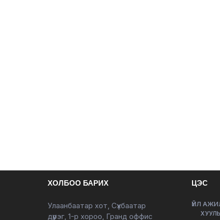
ХОЛБОО БАРИХ
ЦЭС
ҮЙЛ АЖИ
Улаанбаатар хот, Сүхбаатар
ХУУЛЬ
дүүрэг, 1-р хороо, Гранд оффис