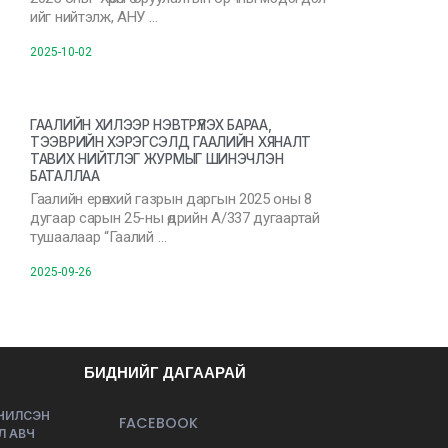
ийг нийтэлж, АНУ …
2025-10-02
ГААЛИЙН ХИЛЭЭР НЭВТРҮҮЛЭХ БАРАА,
ТЭЭВРИЙН ХЭРЭГСЭЛД ГААЛИЙН ХЯНАЛТ
ТАВИХ НИЙТЛЭГ ЖУРМЫГ ШИНЭЧЛЭН
БАТАЛЛАА
Гаалийн ерөнхий газрын даргын 2025 оны 8
дугаар сарын 25-ны өдрийн А/337 дугаартай
тушаалаар “Гаалий …
2025-09-26
БИДНИЙГ ДАГААРАЙ
ЭЧИЛСЭН
FACEBOOK
Л АВЧ