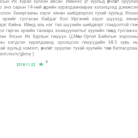
лсын Их Хурал хүлээн авсан. Иймээс уг хуульд өөрчлөлт оруулах
оо энэ сарын 14-ний өдрийн хуралдаанаараа хэлэлцээд дэмжсэн
болон Захиргааны хэрэг хянан шийдвэрлэх тухай хуульд Улсын
 эрхийг тусгасан байдаг бол Иргэний хэрэг шүүхэд хянан
йдаг байна. Иймд аль нэг тал шүүхийн шийдвэрт гомдолтой гэж
 гаргах эрхийн талаарх зохицуулалтыг хуулийн төсөлд тусгажээ.
лан Улсын Их Хурлын гишүүн Ц.Мөнх-Оргил Байнгын хорооны
ганы нэгдсэн хуралдаанд оролцсон гишүүдийн 68.3 хувь нь
хуульд нэмэлт, өөрчлөлт оруулах тухай хуулийн төсөл батлагдлаа.
ment.mn/n/gbmy )
9
2018-11-22