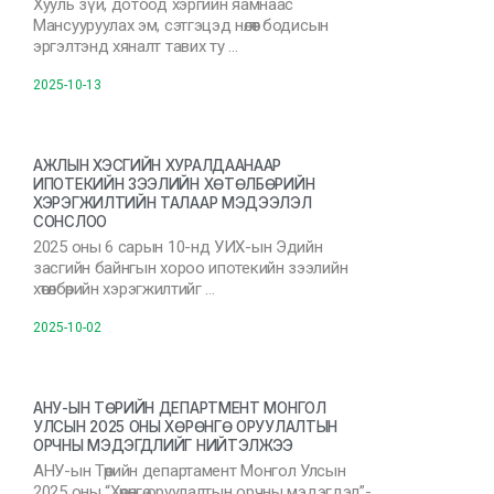
Хууль зүй, дотоод хэргийн яамнаас
Мансууруулах эм, сэтгэцэд нөлөөт бодисын
эргэлтэнд хяналт тавих ту …
2025-10-13
АЖЛЫН ХЭСГИЙН ХУРАЛДААНААР
ИПОТЕКИЙН ЗЭЭЛИЙН ХӨТӨЛБӨРИЙН
ХЭРЭГЖИЛТИЙН ТАЛААР МЭДЭЭЛЭЛ
СОНСЛОО
2025 оны 6 сарын 10-нд УИХ-ын Эдийн
засгийн байнгын хороо ипотекийн зээлийн
хөтөлбөрийн хэрэгжилтийг …
2025-10-02
АНУ-ЫН ТӨРИЙН ДЕПАРТМЕНТ МОНГОЛ
УЛСЫН 2025 ОНЫ ХӨРӨНГӨ ОРУУЛАЛТЫН
ОРЧНЫ МЭДЭГДЛИЙГ НИЙТЭЛЖЭЭ
АНУ-ын Төрийн департамент Монгол Улсын
2025 оны “Хөрөнгө оруулалтын орчны мэдэгдэл”-