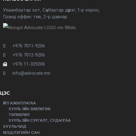
Улаанбаатар хот, Сүхбаатар дүүрэг, 1-р хороо,
Гранд оффис төв, 2-р давхар
+976 7011-9206
+976 7012-9206
+976 11-329206
info@advocate.mn
ЦЭС
ҮЙЛ АЖИЛЛАГАА
ХУУЛЬ ЗҮЙН ЗӨВЛӨГӨӨ
ТӨЛӨӨЛӨЛ
ХУУЛЬ ЗҮЙН СУРГАЛТ, СУДАЛГАА
ХУУЛЬЧИД
МЭДЛЭГИЙН САН