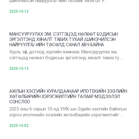
шинэчилсэн найруулга/-ийн төслийг Монгол У …
2025-10-13
МАНСУУРУУЛАХ ЭМ, СЭТГЭЦЭД НӨЛӨӨТ БОДИСЫН
ЭРГЭЛТЭНД ХЯНАЛТ ТАВИХ ТУХАЙ /ШИНЭЧИЛСЭН
НАЙРУУЛГА/-ИЙН ТӨСӨЛД САНАЛ АВЧ БАЙНА
Хууль зүй, дотоод хэргийн яамнаас Мансууруулах эм,
сэтгэцэд нөлөөт бодисын эргэлтэнд хяналт тавих ту …
2025-10-13
АЖЛЫН ХЭСГИЙН ХУРАЛДААНААР ИПОТЕКИЙН ЗЭЭЛИЙН
ХӨТӨЛБӨРИЙН ХЭРЭГЖИЛТИЙН ТАЛААР МЭДЭЭЛЭЛ
СОНСЛОО
2025 оны 6 сарын 10-нд УИХ-ын Эдийн засгийн байнгын
хороо ипотекийн зээлийн хөтөлбөрийн хэрэгжилтийг …
2025-10-02