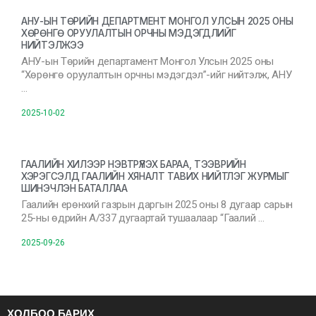
АНУ-ЫН ТӨРИЙН ДЕПАРТМЕНТ МОНГОЛ УЛСЫН 2025 ОНЫ
ХӨРӨНГӨ ОРУУЛАЛТЫН ОРЧНЫ МЭДЭГДЛИЙГ
НИЙТЭЛЖЭЭ
АНУ-ын Төрийн департамент Монгол Улсын 2025 оны
“Хөрөнгө оруулалтын орчны мэдэгдэл”-ийг нийтэлж, АНУ
…
2025-10-02
ГААЛИЙН ХИЛЭЭР НЭВТРҮҮЛЭХ БАРАА, ТЭЭВРИЙН
ХЭРЭГСЭЛД ГААЛИЙН ХЯНАЛТ ТАВИХ НИЙТЛЭГ ЖУРМЫГ
ШИНЭЧЛЭН БАТАЛЛАА
Гаалийн ерөнхий газрын даргын 2025 оны 8 дугаар сарын
25-ны өдрийн А/337 дугаартай тушаалаар “Гаалий …
2025-09-26
ХОЛБОО БАРИХ