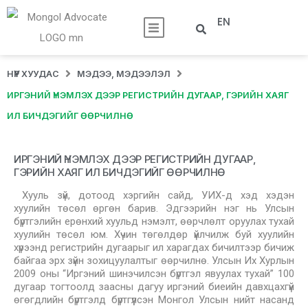
EN
НҮҮР ХУУДАС
МЭДЭЭ, МЭДЭЭЛЭЛ
ИРГЭНИЙ ҮНЭМЛЭХ ДЭЭР РЕГИСТРИЙН ДУГААР, ГЭРИЙН ХАЯГ
ИЛ БИЧДЭГИЙГ ӨӨРЧИЛНӨ
ИРГЭНИЙ ҮНЭМЛЭХ ДЭЭР РЕГИСТРИЙН ДУГААР,
ГЭРИЙН ХАЯГ ИЛ БИЧДЭГИЙГ ӨӨРЧИЛНӨ
Хууль зүй, дотоод хэргийн сайд, УИХ-д хэд хэдэн
хуулийн төсөл өргөн барив. Эдгээрийн нэг нь Улсын
бүртгэлийн ерөнхий хуульд нэмэлт, өөрчлөлт оруулах тухай
хуулийн төсөл юм. Хүчин төгөлдөр үйлчилж буй хуулийн
хүрээнд регистрийн дугаарыг ил харагдах бичилтээр бичиж
байгаа эрх зүйн зохицуулалтыг өөрчилнө. Улсын Их Хурлын
2009 оны “Иргэний шинэчилсэн бүртгэл явуулах тухай” 100
дугаар тогтоолд заасны дагуу иргэний биеийн давхцахгүй
өгөгдлийн бүртгэлд бүртгүүлсэн Монгол Улсын нийт насанд