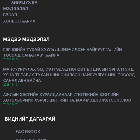
ТАНИЛЦУУЛГА
МЭДЭЭЛЭЛ
БҮТЭЭЛ
ХОЛБОО БАРИХ
МЭДЭЭ МЭДЭЭЛЭЛ
ГЭР БҮЛИЙН ТУХАЙ ХУУЛЬ /ШИНЭЧИЛСЭН НАЙРУУЛГА/-ИЙН
ТӨСӨЛД САНАЛ АВЧ БАЙНА
2025-10-13
МАНСУУРУУЛАХ ЭМ, СЭТГЭЦЭД НӨЛӨӨТ БОДИСЫН ЭРГЭЛТЭНД
ХЯНАЛТ ТАВИХ ТУХАЙ /ШИНЭЧИЛСЭН НАЙРУУЛГА/-ИЙН ТӨСӨЛД
САНАЛ АВЧ БАЙНА
2025-10-13
АЖЛЫН ХЭСГИЙН ХУРАЛДААНААР ИПОТЕКИЙН ЗЭЭЛИЙН
ХӨТӨЛБӨРИЙН ХЭРЭГЖИЛТИЙН ТАЛААР МЭДЭЭЛЭЛ СОНСЛОО
2025-10-02
БИДНИЙГ ДАГААРАЙ
FACEBOOK