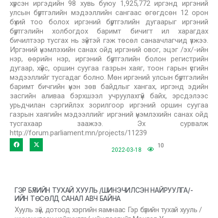
хүрсэн иргэдийн 98 хувь буюу 1,925,772 иргэнд иргэний
улсын бүртгэлийн мэдээллийн сангаас өгөгдсөн 12 орон
бүхий тоо болох иргэний бүртгэлийн дугаарыг иргэний
бүртгэлийн холбогдох баримт бичигт ил харагдах
бичилтээр тусгах нь зүйтэй гэж төсөл санаачлагчид үзжээ.
Иргэний үнэмлэхийн санах ойд иргэний овог, эцэг /эх/-ийн
нэр, өөрийн нэр, иргэний бүртгэлийн болон регистрийн
дугаар, хүйс, оршин суугаа газрын хаяг, тоон гарын үсгийн
мэдээллийг тусгадаг болно. Мөн иргэний улсын бүртгэлийн
баримт бичгийн үнэн зөв байдлыг хангах, иргэнд эдийн
засгийн аливаа бэрхшээл учруулахгүй байх, эрсдэлээс
урьдчилан сэргийлэх зорилгоор иргэний оршин суугаа
газрын хаягийн мэдээллийг иргэний үнэмлэхийн санах ойд
тусгахаар заажээ. Эх сурвалж
http://forum.parliament.mn/projects/11239
10
2022-03-18
ГЭР БҮЛИЙН ТУХАЙ ХУУЛЬ /ШИНЭЧИЛСЭН НАЙРУУЛГА/-
ИЙН ТӨСӨЛД САНАЛ АВЧ БАЙНА
Хууль зүй, дотоод хэргийн яамнаас Гэр бүлийн тухай хууль /