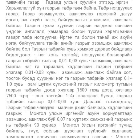
төлөөлөгчийн газар · Гадаад улсын хуулийн этгээд, иргэн ·
Харьяалалгүй хүн газрын төлбөр төлөгч байна. Төлбөр ногдуулах
газар: Газар эзэмшүүлэх, ашиглуулах гэрээний дагуу
иргэн, аж ахуйн нэгж, байгууллагын эзэмшиж, ашиглаж
байгаа, Газрын тухай хуулийн газрын нэгдмэл сангийн
үндсэн ангилалд хамаарах болон тусгай хэрэгцээний
газарт төлбөр ногдуулна. Иргэн та болон танай аж ахуйн
нэгж, байгууллага төрийн өмчийн газрыг эзэмшиж ашиглаж
байгаа бол Газрын төлбөрийн хувь хэмжээ дараах байдлаар
бодогдоно: · нэг хонь толгойд ногдуулах бэлчээрийн
газрын төлбөрийн хязгаар 0,01-0,03 хувь · эзэмшиж, ашиглаж
байгаа нэг га тариалан, хадлангийн газрын төлбөрийн
хязгаар 0,01-0,03 хувь · эзэмшиж, ашиглаж байгаа хот,
тосгон бусад суурины нэг га газрын төлбөрийн хязгаар 0,1-
1,0 хувь · зам, шугам сүлжээний газрыг километр тутмын
газрын төлбөрийн доод хязгаар 1500 төгрөг, дээд хязгаар
7500 төгрөг; · энэ хэсгийн 1-4т зааснаас бусад газрын
төлбөрийн хязгаар 0,01-0,03 хувь Дараахь тохиолдолд
Газрын төлбөрөөс чөлөөлөгдөнө : · малчин өрхийг бэлчээр, хадлангийн
газрын; · Монгол улсын иргэнийг ахуйн зориулалтаар
эзэмшиж, ашиглаж буй 0,07 га хүртэлх хэмжээний газрынх
нь төлбөрийн 90 хувиар · Монгол Улсын иргэнийг түүнд
байгаль, түүх, соёлын дурсгалт зүйлсийг хадгалах,
хамгаалахад зориулан эзэмшүүлсэн газрын · Монгол