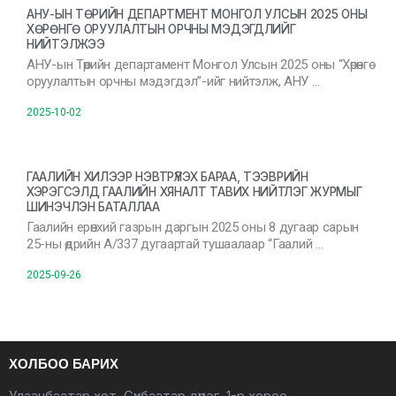
АНУ-ЫН ТӨРИЙН ДЕПАРТМЕНТ МОНГОЛ УЛСЫН 2025 ОНЫ
ХӨРӨНГӨ ОРУУЛАЛТЫН ОРЧНЫ МЭДЭГДЛИЙГ
НИЙТЭЛЖЭЭ
АНУ-ын Төрийн департамент Монгол Улсын 2025 оны “Хөрөнгө
оруулалтын орчны мэдэгдэл”-ийг нийтэлж, АНУ …
2025-10-02
ГААЛИЙН ХИЛЭЭР НЭВТРҮҮЛЭХ БАРАА, ТЭЭВРИЙН
ХЭРЭГСЭЛД ГААЛИЙН ХЯНАЛТ ТАВИХ НИЙТЛЭГ ЖУРМЫГ
ШИНЭЧЛЭН БАТАЛЛАА
Гаалийн ерөнхий газрын даргын 2025 оны 8 дугаар сарын
25-ны өдрийн А/337 дугаартай тушаалаар “Гаалий …
2025-09-26
ХОЛБОО БАРИХ
Улаанбаатар хот, Сүхбаатар дүүрэг, 1-р хороо,