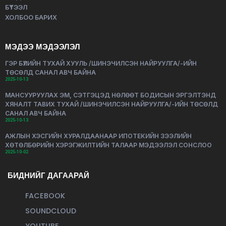
БҮТЭЭЛ
ХОЛБОО БАРИХ
МЭДЭЭ МЭДЭЭЛЭЛ
ГЭР БҮЛИЙН ТУХАЙ ХУУЛЬ /ШИНЭЧИЛСЭН НАЙРУУЛГА/-ИЙН
ТӨСӨЛД САНАЛ АВЧ БАЙНА
2025-10-13
МАНСУУРУУЛАХ ЭМ, СЭТГЭЦЭД НӨЛӨӨТ БОДИСЫН ЭРГЭЛТЭНД
ХЯНАЛТ ТАВИХ ТУХАЙ /ШИНЭЧИЛСЭН НАЙРУУЛГА/-ИЙН ТӨСӨЛД
САНАЛ АВЧ БАЙНА
2025-10-13
АЖЛЫН ХЭСГИЙН ХУРАЛДААНААР ИПОТЕКИЙН ЗЭЭЛИЙН
ХӨТӨЛБӨРИЙН ХЭРЭГЖИЛТИЙН ТАЛААР МЭДЭЭЛЭЛ СОНСЛОО
2025-10-02
БИДНИЙГ ДАГААРАЙ
FACEBOOK
SOUNDCLOUD