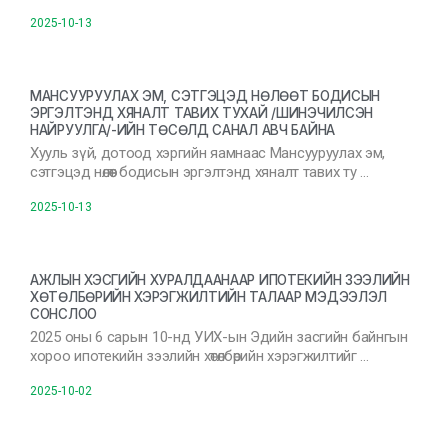
2025-10-13
МАНСУУРУУЛАХ ЭМ, СЭТГЭЦЭД НӨЛӨӨТ БОДИСЫН
ЭРГЭЛТЭНД ХЯНАЛТ ТАВИХ ТУХАЙ /ШИНЭЧИЛСЭН
НАЙРУУЛГА/-ИЙН ТӨСӨЛД САНАЛ АВЧ БАЙНА
Хууль зүй, дотоод хэргийн яамнаас Мансууруулах эм,
сэтгэцэд нөлөөт бодисын эргэлтэнд хяналт тавих ту …
2025-10-13
АЖЛЫН ХЭСГИЙН ХУРАЛДААНААР ИПОТЕКИЙН ЗЭЭЛИЙН
ХӨТӨЛБӨРИЙН ХЭРЭГЖИЛТИЙН ТАЛААР МЭДЭЭЛЭЛ
СОНСЛОО
2025 оны 6 сарын 10-нд УИХ-ын Эдийн засгийн байнгын
хороо ипотекийн зээлийн хөтөлбөрийн хэрэгжилтийг …
2025-10-02