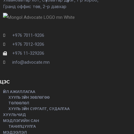
Гранд оффис төв, 2-р давхар
+976 7011-9206
+976 7012-9206
+976 11-329206
info@advocate.mn
ЦЭС
ҮЙЛ АЖИЛЛАГАА
ХУУЛЬ ЗҮЙН ЗӨВЛӨГӨӨ
ТӨЛӨӨЛӨЛ
ХУУЛЬ ЗҮЙН СУРГАЛТ, СУДАЛГАА
ХУУЛЬЧИД
МЭДЛЭГИЙН САН
ТАНИЛЦУУЛГА
МЭДЭЭЛЭЛ