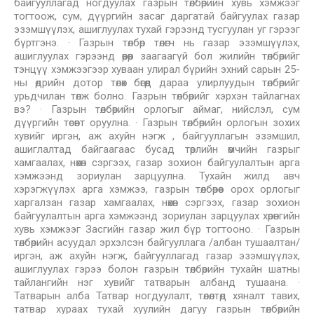
байгууллагад ногдуулах газрын төлбөрийн хувь хэмжээг
тогтоож, сум, дүүргийн засаг даргатай байгуулах газар
эзэмшүүлэх, ашиглуулах тухай гэрээнд тусгуулан уг гэрээг
бүртгэнэ. · Газрын төлбөр төлөгч нь газар эзэмшүүлэх,
ашиглуулах гэрээнд өөрөөр заагаагүй бол жилийн төлбөрийг
тэнцүү хэмжээгээр хуваан улирал бүрийн эхний сарын 25-
ны өдрийн дотор төлөх бөгөөд дараа улирлуудын төлбөрийг
урьдчилан төлж болно. Газрын төлбөрийг хэрхэн тайлагнах
вэ? · Газрын төлбөрийн орлогыг аймаг, нийслэл, сум
дүүргийн төсөвт оруулна. · Газрын төлбөрийн орлогын зохих
хувийг иргэн, аж ахуйн нэгж , байгууллагын эзэмшил,
ашиглалтад байгаагаас бусад төрлийн өмчийн газрыг
хамгаалах, нөхөн сэргээх, газар зохион байгуулалтын арга
хэмжээнд зориулан зарцуулна. Тухайн жилд авч
хэрэгжүүлэх арга хэмжээ, газрын төлбөрөөс орох орлогыг
харгалзан газар хамгаалах, нөхөн сэргээх, газар зохион
байгуулалтын арга хэмжээнд зориулан зарцуулах хөрөнгийн
хувь хэмжээг Засгийн газар жил бүр тогтооно. · Газрын
төлбөрийн асуудал эрхэлсэн байгууллага /албан тушаалтан/
иргэн, аж ахуйн нэгж, байгууллагад газар эзэмшүүлэх,
ашиглуулах гэрээ болон газрын төлбөрийн тухайн шатны
тайлангийн нэг хувийг татварын албанд тушаана. ·
Татварын алба Татвар ногдуулалт, төлөлтөд хяналт тавих,
татвар хураах тухай хуулийн дагуу газрын төлбөрийн