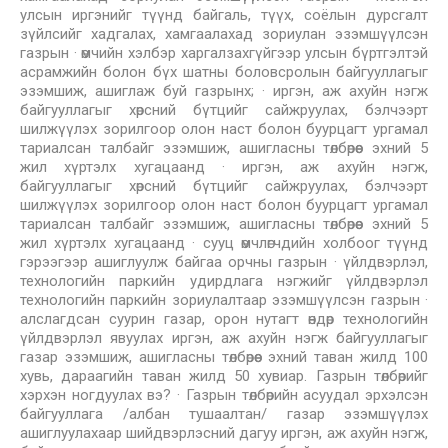
улсын иргэнийг түүнд байгаль, түүх, соёлын дурсгалт
зүйлсийг хадгалах, хамгаалахад зориулан эзэмшүүлсэн
газрын · өмчийн хэлбэр харгалзахгүйгээр улсын бүртгэлтэй
асрамжийн болон бүх шатны боловсролын байгууллагыг
эзэмшиж, ашиглаж буй газрынх; · иргэн, аж ахуйн нэгж
байгууллагыг хөрсний бүтцийг сайжруулах, бэлчээрт
шилжүүлэх зорилгоор олон наст болон буурцагт ургамал
тариалсан талбайг эзэмшиж, ашигласны төлбөрөөс эхний 5
жил хүртэлх хугацаанд · иргэн, аж ахуйн нэгж,
байгууллагыг хөрсний бүтцийг сайжруулах, бэлчээрт
шилжүүлэх зорилгоор олон наст болон буурцагт ургамал
тариалсан талбайг эзэмшиж, ашигласны төлбөрөөс эхний 5
жил хүртэлх хугацаанд · сууц өмчлөгчдийн холбоог түүнд
гэрээгээр ашиглуулж байгаа орчны газрын · үйлдвэрлэл,
технологийн паркийн удирдлага нэгжийг үйлдвэрлэл
технологийн паркийн зориулалтаар эзэмшүүлсэн газрын ·
алслагдсан суурин газар, орон нутагт өндөр технологийн
үйлдвэрлэл явуулах иргэн, аж ахуйн нэгж байгууллагыг
газар эзэмшиж, ашигласны төлбөрөөс эхний таван жилд 100
хувь, дараагийн таван жилд 50 хувиар. Газрын төлбөрийг
хэрхэн ногдуулах вэ? · Газрын төлбөрийн асуудал эрхэлсэн
байгууллага /албан тушаалтан/ газар эзэмшүүлэх
ашиглуулахаар шийдвэрлэсний дагуу иргэн, аж ахуйн нэгж,