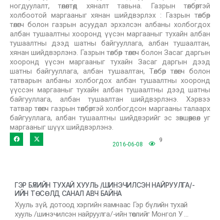
ногдуулалт, төлөлтөд хяналт тавьна. Газрын төлбөртэй
холбоотой маргааныг хянан шийдвэрлэх : Газрын төлбөр
төлөгч болон газрын асуудал эрхэлсэн албаны холбогдох
албан тушаалтны хооронд үүсэн маргааныг тухайн албан
тушаалтны дээд шатны байгууллага, албан тушаалтан,
хянан шийдвэрлэнэ. Газрын төлбөр төлөгч болон Засаг даргын
хооронд үүсэн маргааныг тухайн Засаг даргын дээд
шатны байгууллага, албан тушаалтан, Төлбөр төлөгч болон
татварын албаны холбогдох албан тушаалтны хооронд
үүссэн маргааныг тухайн албан тушаалтны дээд шатны
байгууллага, албан тушаалтан шийдвэрлэнэ. Хэрвээ
татвар төлөгч газрын төлбөртэй холбогдсон маргааны талаарх
байгууллага, албан тушаалтны шийдвэрийг эс зөвшөөрвөл уг
маргааныг шүүх шийдвэрлэнэ.
9
2016-06-08
ГЭР БҮЛИЙН ТУХАЙ ХУУЛЬ /ШИНЭЧИЛСЭН НАЙРУУЛГА/-
ИЙН ТӨСӨЛД САНАЛ АВЧ БАЙНА
Хууль зүй, дотоод хэргийн яамнаас Гэр бүлийн тухай
хууль /шинэчилсэн найруулга/-ийн төслийг Монгол У …