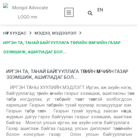
EN
НҮҮР ХУУДАС
МЭДЭЭ, МЭДЭЭЛЭЛ
ИРГЭН ТА, ТАНАЙ БАЙГУУЛЛАГА ТӨРИЙН ӨМЧИЙН ГАЗАР
ЭЗЭМШИЖ, АШИГЛАДАГ БОЛ…
ИРГЭН ТА, ТАНАЙ БАЙГУУЛЛАГА ТӨРИЙН ӨМЧИЙН ГАЗАР
ЭЗЭМШИЖ, АШИГЛАДАГ БОЛ…
ИРГЭН ТАНЫ ХУУЛИЙН МЭДЛЭГТ Иргэн, аж ахуйн нэгж,
байгууллагад төрийн өмчийн газрыг эзэмшиж, ашигласны төлөө
төлбөр ногдуулах, уг төлбөрийг төсөвт төлөхтэй холбогдсон
харилцааг Газрын төлбөрийн тухай хуулиар зохицуулдаг юм.
Газрын төлбөр төлөгч : Газрын тухай хуульд заасан нөхцөл,
журмын дагуу гэрээ байгуулан газрыг эзэмшиж, ашиглаж
байгаа: · Монгол улсын иргэн, аж ахуйн нэгж байгууллага ·
Газар ашиглаж байгаа гадаад улсын дипломат төлөөлөгчийн
болон консулын газар · Олон улсын байгууллагын