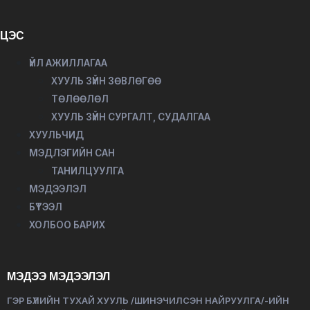
ЦЭС
ҮЙЛ АЖИЛЛАГАА
ХУУЛЬ ЗҮЙН ЗӨВЛӨГӨӨ
ТӨЛӨӨЛӨЛ
ХУУЛЬ ЗҮЙН СУРГАЛТ, СУДАЛГАА
ХУУЛЬЧИД
МЭДЛЭГИЙН САН
ТАНИЛЦУУЛГА
МЭДЭЭЛЭЛ
БҮТЭЭЛ
ХОЛБОО БАРИХ
МЭДЭЭ МЭДЭЭЛЭЛ
ГЭР БҮЛИЙН ТУХАЙ ХУУЛЬ /ШИНЭЧИЛСЭН НАЙРУУЛГА/-ИЙН