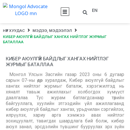
EN
НҮҮР ХУУДАС
МЭДЭЭ, МЭДЭЭЛЭЛ
КИБЕР АЮУЛГҮЙ БАЙДЛЫГ ХАНГАХ НИЙТЛЭГ ЖУРМЫГ
БАТАЛЛАА
КИБЕР АЮУЛГҮЙ БАЙДЛЫГ ХАНГАХ НИЙТЛЭГ
ЖУРМЫГ БАТАЛЛАА
Монгол Улсын Засгийн газар 2023 оны 6 дугаар
сарын 07-ны өдөр хуралдаж, Кибер аюулгүй байдлыг
хангах нийтлэг журмыг баталж, хэрэгжилтэд нь
хяналт тавьж ажиллахыг холбогдох хүмүүст
даалгалаа. Тус журам батлагдсанаар төрийн
байгууллага, хуулийн этгээдийн үйл ажиллагаанд
кибер аюулгүй байдлыг хангах, урьдчилан сэргийлэх,
илрүүлэх, хариу арга хэмжээ авах нийтлэг
зохицуулалт, тавигдах шаардлага бий болж, кибер
аюул занал, эрсдэлийн түвшинг бууруулах эрх зүйн