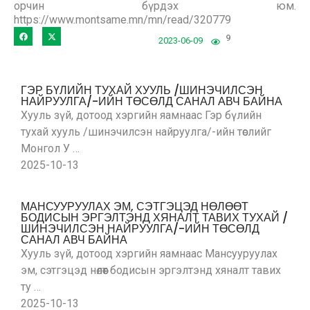
орчин бүрдэх юм.
https://www.montsame.mn/mn/read/320779
9
2023-06-09
ГЭР БҮЛИЙН ТУХАЙ ХУУЛЬ /ШИНЭЧИЛСЭН
НАЙРУУЛГА/-ИЙН ТӨСӨЛД САНАЛ АВЧ БАЙНА
Хууль зүй, дотоод хэргийн яамнаас Гэр бүлийн
тухай хууль /шинэчилсэн найруулга/-ийн төслийг
Монгол У …
2025-10-13
МАНСУУРУУЛАХ ЭМ, СЭТГЭЦЭД НӨЛӨӨТ
БОДИСЫН ЭРГЭЛТЭНД ХЯНАЛТ ТАВИХ ТУХАЙ /
ШИНЭЧИЛСЭН НАЙРУУЛГА/-ИЙН ТӨСӨЛД
САНАЛ АВЧ БАЙНА
Хууль зүй, дотоод хэргийн яамнаас Мансууруулах
эм, сэтгэцэд нөлөөт бодисын эргэлтэнд хяналт тавих
ту …
2025-10-13