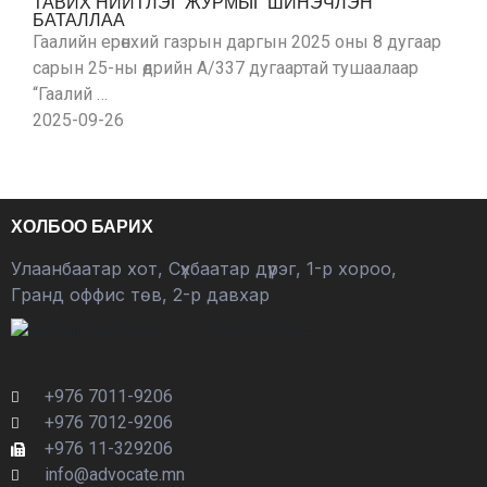
ТАВИХ НИЙТЛЭГ ЖУРМЫГ ШИНЭЧЛЭН
БАТАЛЛАА
Гаалийн ерөнхий газрын даргын 2025 оны 8 дугаар
сарын 25-ны өдрийн А/337 дугаартай тушаалаар
“Гаалий …
2025-09-26
ХОЛБОО БАРИХ
Улаанбаатар хот, Сүхбаатар дүүрэг, 1-р хороо,
Гранд оффис төв, 2-р давхар
+976 7011-9206
+976 7012-9206
+976 11-329206
info@advocate.mn