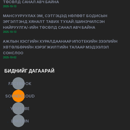
ТӨСӨЛД САНАЛ АВЧ БАЙНА
2025-10-13
МАНСУУРУУЛАХ ЭМ, СЭТГЭЦЭД НӨЛӨӨТ БОДИСЫН
ЭРГЭЛТЭНД ХЯНАЛТ ТАВИХ ТУХАЙ /ШИНЭЧИЛСЭН
НАЙРУУЛГА/-ИЙН ТӨСӨЛД САНАЛ АВЧ БАЙНА
2025-10-13
АЖЛЫН ХЭСГИЙН ХУРАЛДААНААР ИПОТЕКИЙН ЗЭЭЛИЙН
ХӨТӨЛБӨРИЙН ХЭРЭГЖИЛТИЙН ТАЛААР МЭДЭЭЛЭЛ
СОНСЛОО
2025-10-02
БИДНИЙГ ДАГААРАЙ
FACEBOOK
SOUNDCLOUD
YOUTUBE
LINKEDIN