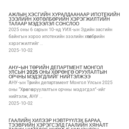
АЖЛЫН ХЭСГИЙН ХУРАЛДААНААР ИПОТЕКИЙН
ЗЭЭЛИЙН ХӨТӨЛБӨРИЙН ХЭРЭГЖИЛТИЙН
ТАЛААР МЭДЭЭЛЭЛ СОНСЛОО
2025 оны 6 сарын 10-нд УИХ-ын Эдийн засгийн
байнгын хороо ипотекийн зээлийн хөтөлбөрийн
хэрэгжилтийг …
2025-10-02
АНУ-ЫН ТӨРИЙН ДЕПАРТМЕНТ МОНГОЛ
УЛСЫН 2025 ОНЫ ХӨРӨНГӨ ОРУУЛАЛТЫН
ОРЧНЫ МЭДЭГДЛИЙГ НИЙТЭЛЖЭЭ
АНУ-ын Төрийн департамент Монгол Улсын 2025
оны “Хөрөнгө оруулалтын орчны мэдэгдэл”-ийг
нийтэлж, АНУ …
2025-10-02
ГААЛИЙН ХИЛЭЭР НЭВТРҮҮЛЭХ БАРАА,
ТЭЭВРИЙН ХЭРЭГСЭЛД ГААЛИЙН ХЯНАЛТ