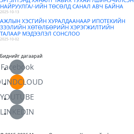
НАЙРУУЛГА/-ИЙН ТӨСӨЛД САНАЛ АВЧ БАЙНА
2025-10-13
АЖЛЫН ХЭСГИЙН ХУРАЛДААНААР ИПОТЕКИЙН
ЗЭЭЛИЙН ХӨТӨЛБӨРИЙН ХЭРЭГЖИЛТИЙН
ТАЛААР МЭДЭЭЛЭЛ СОНСЛОО
2025-10-02
Биднийг дагаарай
Facebook
OUNDCLOUD
YOUTUBE
LINKEDIN