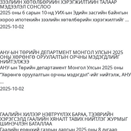
ЗЭЭЛИЙН ХӨТӨЛБӨРИЙН ХЭРЭГЖИЛТИЙН ТАЛААР
МЭДЭЭЛЭЛ СОНСЛОО
2025 оны 6 сарын 10-нд УИХ-ын Эдийн засгийн байнгын
хороо ипотекийн зээлийн хөтөлбөрийн хэрэгжилтийг …
2025-10-02
АНУ-ЫН ТӨРИЙН ДЕПАРТМЕНТ МОНГОЛ УЛСЫН 2025
ОНЫ ХӨРӨНГӨ ОРУУЛАЛТЫН ОРЧНЫ МЭДЭГДЛИЙГ
НИЙТЭЛЖЭЭ
АНУ-ын Төрийн департамент Монгол Улсын 2025 оны
“Хөрөнгө оруулалтын орчны мэдэгдэл”-ийг нийтэлж, АНУ
…
2025-10-02
ГААЛИЙН ХИЛЭЭР НЭВТРҮҮЛЭХ БАРАА, ТЭЭВРИЙН
ХЭРЭГСЭЛД ГААЛИЙН ХЯНАЛТ ТАВИХ НИЙТЛЭГ ЖУРМЫГ
ШИНЭЧЛЭН БАТАЛЛАА
Гаалийн ерөнхий газрын даргын 2025 оны 8 дугаар