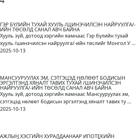
4
ГЭР БҮЛИЙН ТУХАЙ ХУУЛЬ /ШИНЭЧИЛСЭН НАЙРУУЛГА/-
ИЙН ТӨСӨЛД САНАЛ АВЧ БАЙНА
Хууль зүй, дотоод хэргийн яамнаас Гэр бүлийн тухай
хууль /шинэчилсэн найруулга/-ийн төслийг Монгол У …
2025-10-13
МАНСУУРУУЛАХ ЭМ, СЭТГЭЦЭД НӨЛӨӨТ БОДИСЫН
ЭРГЭЛТЭНД ХЯНАЛТ ТАВИХ ТУХАЙ /ШИНЭЧИЛСЭН
НАЙРУУЛГА/-ИЙН ТӨСӨЛД САНАЛ АВЧ БАЙНА
Хууль зүй, дотоод хэргийн яамнаас Мансууруулах эм,
сэтгэцэд нөлөөт бодисын эргэлтэнд хяналт тавих ту …
2025-10-13
АЖЛЫН ХЭСГИЙН ХУРАЛДААНААР ИПОТЕКИЙН