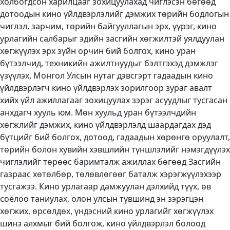
холбогдсон харилцааг зохицуулахад чиглэсэн бөгөөд
дотоодын кино үйлдвэрлэлийг дэмжих төрийн бодлогын
чиглэл, зарчим, төрийн байгууллагын эрх, үүрэг, кино
урлагийн салбарыг эдийн засгийн хөгжилтэй уялдуулан
хөгжүүлэх эрх зүйн орчин бий болгох, кино уран
бүтээлчид, техникийн ажилтнуудыг бэлтгэхэд дэмжлэг
үзүүлэх, Монгол Улсын нутаг дэвсгэрт гадаадын кино
үйлдвэрлэгч кино үйлдвэрлэх зорилгоор зураг авалт
хийх үйл ажиллагааг зохицуулах зэрэг асуудлыг тусгасан
анхдагч хууль юм. Мөн хуульд уран бүтээлчдийн
хөгжлийг дэмжих, кино үйлдвэрлэлд шаардагдах дэд
бүтцийг бий болгох, дотоод, гадаадын хөрөнгө оруулалт,
төрийн болон хувийн хэвшлийн түншлэлийг нэмэгдүүлэх
чиглэлийг төрөөс баримталж ажиллах бөгөөд Засгийн
газраас хөтөлбөр, төлөвлөгөөг баталж хэрэгжүүлэхээр
тусгажээ. Кино урлагаар дамжуулан дэлхийд түүх, өв
соёлоо таниулах, олон улсын түвшинд эн зэрэгцэн
хөгжих, өрсөлдөх, үндэсний кино урлагийг хөгжүүлэх
шинэ алхмыг бий болгож, кино үйлдвэрлэл болоод