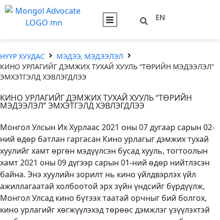
EN
НҮҮР ХУУДАС
МЭДЭЭ, МЭДЭЭЛЭЛ
КИНО УРЛАГИЙГ ДЭМЖИХ ТУХАЙ ХУУЛЬ “ТӨРИЙН МЭДЭЭЛЭЛ”
ЭМХЭТГЭЛД ХЭВЛЭГДЛЭЭ
КИНО УРЛАГИЙГ ДЭМЖИХ ТУХАЙ ХУУЛЬ “ТӨРИЙН
МЭДЭЭЛЭЛ” ЭМХЭТГЭЛД ХЭВЛЭГДЛЭЭ
Монгол Улсын Их Хурлаас 2021 оны 07 дугаар сарын 02-
ний өдөр батлан гаргасан Кино урлагыг дэмжих тухай
хуулийг хамт өргөн мэдүүлсэн бусад хууль, тогтоолын
хамт 2021 оны 09 дүгээр сарын 01-ний өдөр нийтлэсэн
байна. Энэ хуулийн зорилт нь кино үйлдвэрлэх үйл
ажиллагаатай холбоотой эрх зүйн үндсийг бүрдүүлж,
Монгол Улсад кино бүтээх таатай орчныг бий болгох,
кино урлагийг хөгжүүлэхэд төрөөс дэмжлэг үзүүлэхтэй