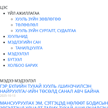
ЦЭС
ҮЙЛ АЖИЛЛАГАА
ХУУЛЬ ЗҮЙН ЗӨВЛӨГӨӨ
ТӨЛӨӨЛӨЛ
ХУУЛЬ ЗҮЙН СУРГАЛТ, СУДАЛГАА
ХУУЛЬЧИД
МЭДЛЭГИЙН САН
ТАНИЛЦУУЛГА
МЭДЭЭЛЭЛ
БҮТЭЭЛ
ХОЛБОО БАРИХ
МЭДЭЭ МЭДЭЭЛЭЛ
ГЭР БҮЛИЙН ТУХАЙ ХУУЛЬ /ШИНЭЧИЛСЭН
НАЙРУУЛГА/-ИЙН ТӨСӨЛД САНАЛ АВЧ БАЙНА
2025-10-13
МАНСУУРУУЛАХ ЭМ, СЭТГЭЦЭД НӨЛӨӨТ БОДИСЫН
ЭРГЭЛТЭНД ХЯНАЛТ ТАВИХ ТУХАЙ /ШИНЭЧИЛСЭН