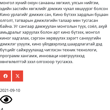
монгол хүний оюун санааны хөгжил, улсын нийгэм,
эдийн засгийн хөгжлийг дэмжих чухал хөшүүрэг болсон
Кино урлагийг дэмжих сан, Кино бүтээх зардлын буцаан
олголт, татварын дэмжлэгийн талаар мөн тусгасан
байна. Уг сангаар дамжуулан монголын түүх, соёл, ахуй
амьдралыг харуулах болон арт кино бүтээх, монгол
киног хадгалах, сэргээн хөрвүүлэх зэрэгт санхүүгийн
дэмжлэг үзүүлж, кино үйлдвэрлэлд шаардлагатай дэд
бүтцийг сайжруулахад чиглэсэн техник технологи,
программ хангамж, инноваци нэвтрүүлэхэд
хөнгөлөлттэй зээл олгохоор тусгажээ.
2021-09-10