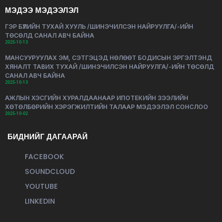
МЭДЭЭ МЭДЭЭЛЭЛ
ГЭР БҮЛИЙН ТУХАЙ ХУУЛЬ /ШИНЭЧИЛСЭН НАЙРУУЛГА/-ИЙН
ТӨСӨЛД САНАЛ АВЧ БАЙНА
2025-10-13
МАНСУУРУУЛАХ ЭМ, СЭТГЭЦЭД НӨЛӨӨТ БОДИСЫН ЭРГЭЛТЭНД
ХЯНАЛТ ТАВИХ ТУХАЙ /ШИНЭЧИЛСЭН НАЙРУУЛГА/-ИЙН ТӨСӨЛД
САНАЛ АВЧ БАЙНА
2025-10-13
АЖЛЫН ХЭСГИЙН ХУРАЛДААНААР ИПОТЕКИЙН ЗЭЭЛИЙН
ХӨТӨЛБӨРИЙН ХЭРЭГЖИЛТИЙН ТАЛААР МЭДЭЭЛЭЛ СОНСЛОО
2025-10-02
БИДНИЙГ ДАГААРАЙ
FACEBOOK
SOUNDCLOUD
YOUTUBE
LINKEDIN