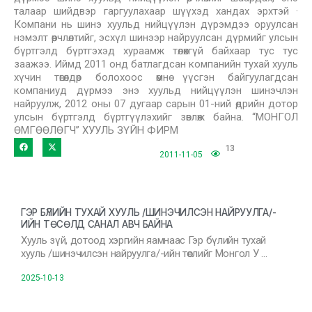
талаар шийдвэр гаргуулахаар шүүхэд хандах эрхтэй ·
Компани нь шинэ хуульд нийцүүлэн дүрэмдээ оруулсан
нэмэлт өөрчлөлтийг, эсхүл шинээр найруулсан дүрмийг улсын
бүртгэлд бүртгэхэд хураамж төлөхгүй байхаар тус тус
заажээ. Иймд 2011 онд батлагдсан компанийн тухай хууль
хүчин төгөлдөр болохоос өмнө үүсгэн байгуулагдсан
компаниуд дүрмээ энэ хуульд нийцүүлэн шинэчлэн
найруулж, 2012 оны 07 дугаар сарын 01-ний өдрийн дотор
улсын бүртгэлд бүртгүүлэхийг зөвлөж байна. “МОНГОЛ
ӨМГӨӨЛӨГЧ” ХУУЛЬ ЗҮЙН ФИРМ
13
2011-11-05
ГЭР БҮЛИЙН ТУХАЙ ХУУЛЬ /ШИНЭЧИЛСЭН НАЙРУУЛГА/-
ИЙН ТӨСӨЛД САНАЛ АВЧ БАЙНА
Хууль зүй, дотоод хэргийн яамнаас Гэр бүлийн тухай
хууль /шинэчилсэн найруулга/-ийн төслийг Монгол У …
2025-10-13