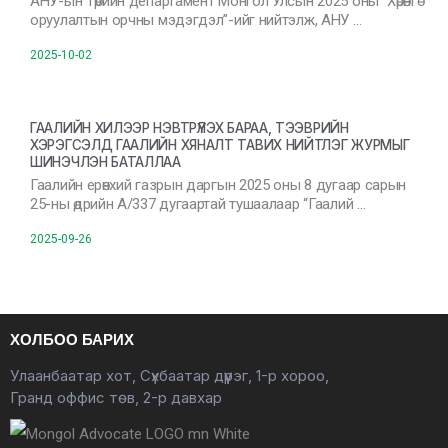
АНУ-ын Төрийн департамент Монгол Улсын 2025 оны “Хөрөнгө
оруулалтын орчны мэдэгдэл”-ийг нийтэлж, АНУ …
2025-10-02
ГААЛИЙН ХИЛЭЭР НЭВТРҮҮЛЭХ БАРАА, ТЭЭВРИЙН
ХЭРЭГСЭЛД ГААЛИЙН ХЯНАЛТ ТАВИХ НИЙТЛЭГ ЖУРМЫГ
ШИНЭЧЛЭН БАТАЛЛАА
Гаалийн ерөнхий газрын даргын 2025 оны 8 дугаар сарын
25-ны өдрийн А/337 дугаартай тушаалаар “Гаалий …
2025-09-26
ХОЛБОО БАРИХ
Улаанбаатар хот, Сүхбаатар дүүрэг, 1-р хороо,
Гранд оффис төв, 2-р давхар