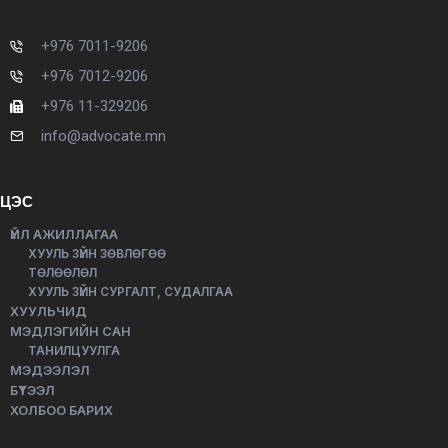
+976 7011-9206
+976 7012-9206
+976 11-329206
info@advocate.mn
ЦЭС
ҮЙЛ АЖИЛЛАГАА
ХУУЛЬ ЗҮЙН ЗӨВЛӨГӨӨ
ТӨЛӨӨЛӨЛ
ХУУЛЬ ЗҮЙН СУРГАЛТ, СУДАЛГАА
ХУУЛЬЧИД
МЭДЛЭГИЙН САН
ТАНИЛЦУУЛГА
МЭДЭЭЛЭЛ
БҮТЭЭЛ
ХОЛБОО БАРИХ