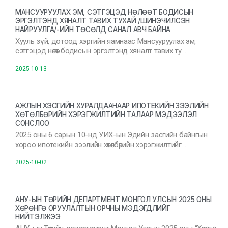
МАНСУУРУУЛАХ ЭМ, СЭТГЭЦЭД НӨЛӨӨТ БОДИСЫН
ЭРГЭЛТЭНД ХЯНАЛТ ТАВИХ ТУХАЙ /ШИНЭЧИЛСЭН
НАЙРУУЛГА/-ИЙН ТӨСӨЛД САНАЛ АВЧ БАЙНА
Хууль зүй, дотоод хэргийн яамнаас Мансууруулах эм,
сэтгэцэд нөлөөт бодисын эргэлтэнд хяналт тавих ту …
2025-10-13
АЖЛЫН ХЭСГИЙН ХУРАЛДААНААР ИПОТЕКИЙН ЗЭЭЛИЙН
ХӨТӨЛБӨРИЙН ХЭРЭГЖИЛТИЙН ТАЛААР МЭДЭЭЛЭЛ
СОНСЛОО
2025 оны 6 сарын 10-нд УИХ-ын Эдийн засгийн байнгын
хороо ипотекийн зээлийн хөтөлбөрийн хэрэгжилтийг …
2025-10-02
АНУ-ЫН ТӨРИЙН ДЕПАРТМЕНТ МОНГОЛ УЛСЫН 2025 ОНЫ
ХӨРӨНГӨ ОРУУЛАЛТЫН ОРЧНЫ МЭДЭГДЛИЙГ
НИЙТЭЛЖЭЭ