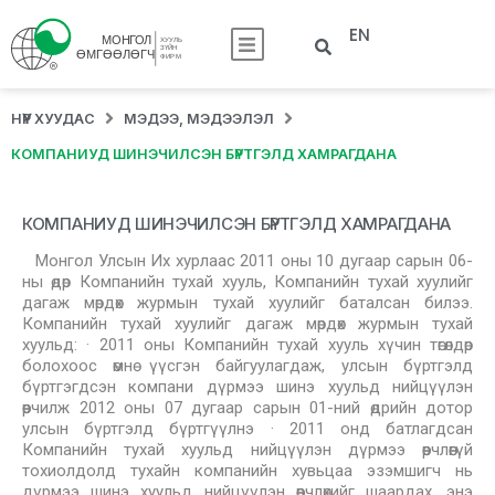
EN
НҮҮР ХУУДАС
МЭДЭЭ, МЭДЭЭЛЭЛ
КОМПАНИУД ШИНЭЧИЛСЭН БҮРТГЭЛД ХАМРАГДАНА
КОМПАНИУД ШИНЭЧИЛСЭН БҮРТГЭЛД ХАМРАГДАНА
Монгол Улсын Их хурлаас 2011 оны 10 дугаар сарын 06-
ны өдөр Компанийн тухай хууль, Компанийн тухай хуулийг
дагаж мөрдөх журмын тухай хуулийг баталсан билээ.
Компанийн тухай хуулийг дагаж мөрдөх журмын тухай
хуульд: · 2011 оны Компанийн тухай хууль хүчин төгөлдөр
болохоос өмнө үүсгэн байгуулагдаж, улсын бүртгэлд
бүртгэгдсэн компани дүрмээ шинэ хуульд нийцүүлэн
өөрчилж 2012 оны 07 дугаар сарын 01-ний өдрийн дотор
улсын бүртгэлд бүртгүүлнэ · 2011 онд батлагдсан
Компанийн тухай хуульд нийцүүлэн дүрмээ өөрчлөөгүй
тохиолдолд тухайн компанийн хувьцаа эзэмшигч нь
дүрмээ шинэ хуульд нийцүүлэн өөрчлөхийг шаардах, энэ