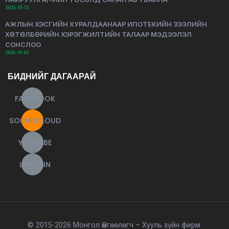
2025-10-13
АЖЛЫН ХЭСГИЙН ХУРАЛДААНААР ИПОТЕКИЙН ЗЭЭЛИЙН
ХӨТӨЛБӨРИЙН ХЭРЭГЖИЛТИЙН ТАЛААР МЭДЭЭЛЭЛ
СОНСЛОО
2025-10-02
БИДНИЙГ ДАГААРАЙ
FACEBOOK
SOUNDCLOUD
YOUTUBE
LINKEDIN
© 2015-2026 Монгол Өмгөөлөгч – Хууль зүйн фирм.