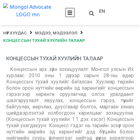
EN
НҮҮР ХУУДАС
МЭДЭЭ, МЭДЭЭЛЭЛ
КОНЦЕССЫН ТУХАЙ ХУУЛИЙН ТАЛААР
КОНЦЕССЫН ТУХАЙ ХУУЛИЙН ТАЛААР
Концессын эрх зүйн зохицуулалт: Монгол улсын Их
хурлаас 2010 оны 1 дүгээр сарын 28-ны өдөр
Концессын тухай хуулийг баталсан. Хуулиар төрийн
болон орон нутгийн өөрийн эд хөрөнгийг концессын
гэрээгээр хөрөнгө оруулагчид олгох уралдаант
шалгаруулалт явуулах, концессын гэрээ, түүнийг
байгуулах, өөрчлөх, дуусгавар болгох, маргаан хянан
шийдвэрлэхтэй холбогдсон харилцааг зохицуулна.
(Концессын тухай хуулийн 1.1 дэх хэсэг) Концессын
тухай ухагдахуун: Концесс гэдэг нь төрийн эсхүл орон
нутгийн өөрийн эд хөрөнгийг дэд бүтцийн болон
нийгмийн суурь үйлчилгээг нийтэд үзүүлэх зорилгоор