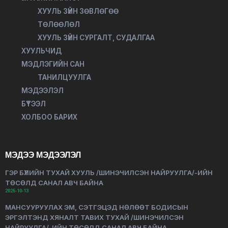
ХУУЛЬ ЗҮЙН ЗӨВЛӨГӨӨ
ТӨЛӨӨЛӨЛ
ХУУЛЬ ЗҮЙН СУРГАЛТ, СУДАЛГАА
ХУУЛЬЧИД
МЭДЛЭГИЙН САН
ТАНИЛЦУУЛГА
МЭДЭЭЛЭЛ
БҮТЭЭЛ
ХОЛБОО БАРИХ
МЭДЭЭ МЭДЭЭЛЭЛ
ГЭР БҮЛИЙН ТУХАЙ ХУУЛЬ /ШИНЭЧИЛСЭН НАЙРУУЛГА/-ИЙН
ТӨСӨЛД САНАЛ АВЧ БАЙНА
2025-10-13
МАНСУУРУУЛАХ ЭМ, СЭТГЭЦЭД НӨЛӨӨТ БОДИСЫН
ЭРГЭЛТЭНД ХЯНАЛТ ТАВИХ ТУХАЙ /ШИНЭЧИЛСЭН
НАЙРУУЛГА/-ИЙН ТӨСӨЛД САНАЛ АВЧ БАЙНА