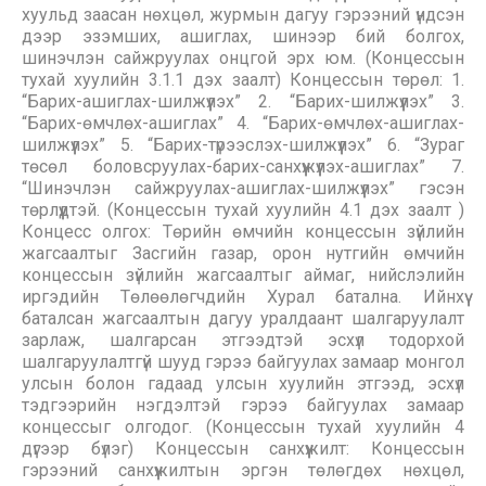
хуульд заасан нөхцөл, журмын дагуу гэрээний үндсэн
дээр эзэмших, ашиглах, шинээр бий болгох,
шинэчлэн сайжруулах онцгой эрх юм. (Концессын
тухай хуулийн 3.1.1 дэх заалт) Концессын төрөл: 1.
“Барих-ашиглах-шилжүүлэх” 2. “Барих-шилжүүлэх” 3.
“Барих-өмчлөх-ашиглах” 4. “Барих-өмчлөх-ашиглах-
шилжүүлэх” 5. “Барих-түрээслэх-шилжүүлэх” 6. “Зураг
төсөл боловсруулах-барих-санхүүжүүлэх-ашиглах” 7.
“Шинэчлэн сайжруулах-ашиглах-шилжүүлэх” гэсэн
төрлүүдтэй. (Концессын тухай хуулийн 4.1 дэх заалт )
Концесс олгох: Төрийн өмчийн концессын зүйлийн
жагсаалтыг Засгийн газар, орон нутгийн өмчийн
концессын зүйлийн жагсаалтыг аймаг, нийслэлийн
иргэдийн Төлөөлөгчдийн Хурал батална. Ийнхүү
баталсан жагсаалтын дагуу уралдаант шалгаруулалт
зарлаж, шалгарсан этгээдтэй эсхүл тодорхой
шалгаруулалтгүй шууд гэрээ байгуулах замаар монгол
улсын болон гадаад улсын хуулийн этгээд, эсхүл
тэдгээрийн нэгдэлтэй гэрээ байгуулах замаар
концессыг олгодог. (Концессын тухай хуулийн 4
дүгээр бүлэг) Концессын санхүүжилт: Концессын
гэрээний санхүүжилтын эргэн төлөгдөх нөхцөл,