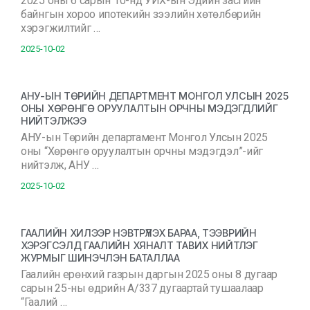
2025 оны 6 сарын 10-нд УИХ-ын Эдийн засгийн
байнгын хороо ипотекийн зээлийн хөтөлбөрийн
хэрэгжилтийг …
2025-10-02
АНУ-ЫН ТӨРИЙН ДЕПАРТМЕНТ МОНГОЛ УЛСЫН 2025
ОНЫ ХӨРӨНГӨ ОРУУЛАЛТЫН ОРЧНЫ МЭДЭГДЛИЙГ
НИЙТЭЛЖЭЭ
АНУ-ын Төрийн департамент Монгол Улсын 2025
оны “Хөрөнгө оруулалтын орчны мэдэгдэл”-ийг
нийтэлж, АНУ …
2025-10-02
ГААЛИЙН ХИЛЭЭР НЭВТРҮҮЛЭХ БАРАА, ТЭЭВРИЙН
ХЭРЭГСЭЛД ГААЛИЙН ХЯНАЛТ ТАВИХ НИЙТЛЭГ
ЖУРМЫГ ШИНЭЧЛЭН БАТАЛЛАА
Гаалийн ерөнхий газрын даргын 2025 оны 8 дугаар
сарын 25-ны өдрийн А/337 дугаартай тушаалаар
“Гаалий …