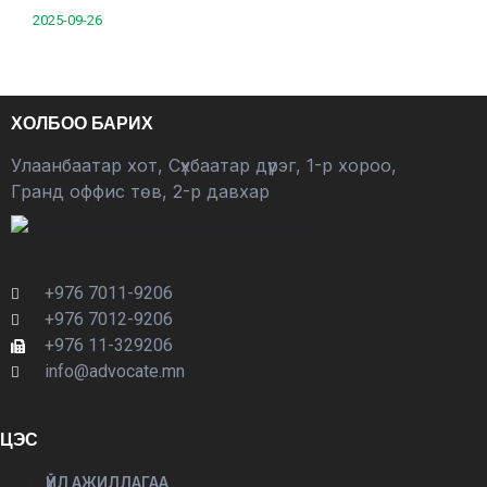
2025-09-26
ХОЛБОО БАРИХ
Улаанбаатар хот, Сүхбаатар дүүрэг, 1-р хороо,
Гранд оффис төв, 2-р давхар
+976 7011-9206
+976 7012-9206
+976 11-329206
info@advocate.mn
ЦЭС
ҮЙЛ АЖИЛЛАГАА