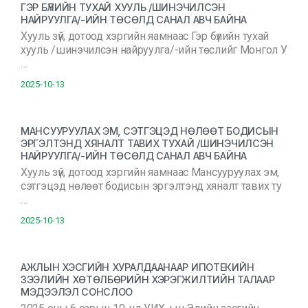
ГЭР БҮЛИЙН ТУХАЙ ХУУЛЬ /ШИНЭЧИЛСЭН
НАЙРУУЛГА/-ИЙН ТӨСӨЛД САНАЛ АВЧ БАЙНА
Хууль зүй, дотоод хэргийн яамнаас Гэр бүлийн тухай
хууль /шинэчилсэн найруулга/-ийн төслийг Монгол У
…
2025-10-13
МАНСУУРУУЛАХ ЭМ, СЭТГЭЦЭД НӨЛӨӨТ БОДИСЫН
ЭРГЭЛТЭНД ХЯНАЛТ ТАВИХ ТУХАЙ /ШИНЭЧИЛСЭН
НАЙРУУЛГА/-ИЙН ТӨСӨЛД САНАЛ АВЧ БАЙНА
Хууль зүй, дотоод хэргийн яамнаас Мансууруулах эм,
сэтгэцэд нөлөөт бодисын эргэлтэнд хяналт тавих ту
…
2025-10-13
АЖЛЫН ХЭСГИЙН ХУРАЛДААНААР ИПОТЕКИЙН
ЗЭЭЛИЙН ХӨТӨЛБӨРИЙН ХЭРЭГЖИЛТИЙН ТАЛААР
МЭДЭЭЛЭЛ СОНСЛОО