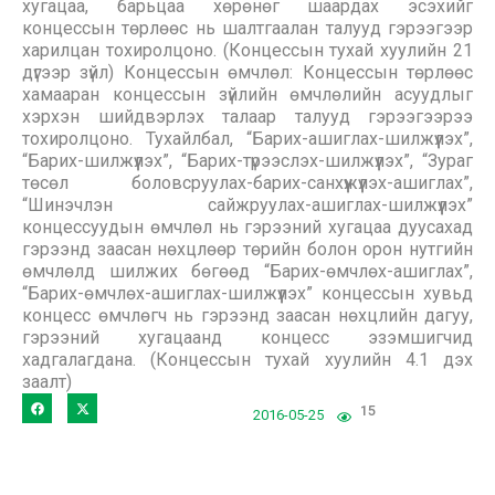
хугацаа, барьцаа хөрөнөг шаардах эсэхийг
концессын төрлөөс нь шалтгаалан талууд гэрээгээр
харилцан тохиролцоно. (Концессын тухай хуулийн 21
дүгээр зүйл) Концессын өмчлөл: Концессын төрлөөс
хамааран концессын зүйлийн өмчлөлийн асуудлыг
хэрхэн шийдвэрлэх талаар талууд гэрээгээрээ
тохиролцоно. Тухайлбал, “Барих-ашиглах-шилжүүлэх”,
“Барих-шилжүүлэх”, “Барих-түрээслэх-шилжүүлэх”, “Зураг
төсөл боловсруулах-барих-санхүүжүүлэх-ашиглах”,
“Шинэчлэн сайжруулах-ашиглах-шилжүүлэх”
концессуудын өмчлөл нь гэрээний хугацаа дуусахад
гэрээнд заасан нөхцлөөр төрийн болон орон нутгийн
өмчлөлд шилжих бөгөөд “Барих-өмчлөх-ашиглах”,
“Барих-өмчлөх-ашиглах-шилжүүлэх” концессын хувьд
концесс өмчлөгч нь гэрээнд заасан нөхцлийн дагуу,
гэрээний хугацаанд концесс эзэмшигчид
хадгалагдана. (Концессын тухай хуулийн 4.1 дэх
заалт)
15
2016-05-25