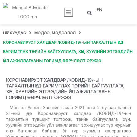
EN
НҮҮР ХУУДАС
МЭДЭЭ, МЭДЭЭЛЭЛ
КОРОНАВИРУСТ ХАЛДВАР /КОВИД-19/-ЫН ТАРХАЛТЫН ҮЕД
БАРИМТЛАХ ТӨРИЙН БАЙГУУЛЛАГА, ХҮН, ХУУЛИЙН ЭТГЭЭДИЙН
ҮЙЛ АЖИЛЛАГААНЫ ГОРИМД ӨӨРЧЛӨЛТ ОРЖЭЭ
КОРОНАВИРУСТ ХАЛДВАР /КОВИД-19/-ЫН
ТАРХАЛТЫН ҮЕД БАРИМТЛАХ ТӨРИЙН БАЙГУУЛЛАГА,
ХҮН, ХУУЛИЙН ЭТГЭЭДИЙН ҮЙЛ АЖИЛЛАГААНЫ
ГОРИМД ӨӨРЧЛӨЛТ ОРЖЭЭ
Монгол Улсын Засгийн газар 2021 оны 2 дугаар сарын
21-ний өдөр Коронавируст халдвар /КОВИД-19/-ын
тархалтын түвшинг тогтоож, төрийн байгууллага, хүн,
хуулийн этгээдийн үйл ажиллагааг зохицуулах түр журмыг
анх баталсан байдаг. Уг түр журмын хавсралтаар
Коронавируст халдвар /КОВИД-19/-ын тархалтын үед