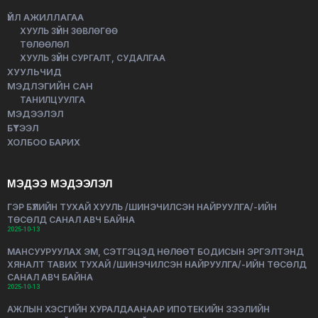
ҮЙЛ АЖИЛЛАГАА
ХУУЛЬ ЗҮЙН ЗӨВЛӨГӨӨ
ТӨЛӨӨЛӨЛ
ХУУЛЬ ЗҮЙН СУРГАЛТ, СУДАЛГАА
ХУУЛЬЧИД
МЭДЛЭГИЙН САН
ТАНИЛЦУУЛГА
МЭДЭЭЛЭЛ
БҮТЭЭЛ
ХОЛБОО БАРИХ
МЭДЭЭ МЭДЭЭЛЭЛ
ГЭР БҮЛИЙН ТУХАЙ ХУУЛЬ /ШИНЭЧИЛСЭН НАЙРУУЛГА/-ИЙН
ТӨСӨЛД САНАЛ АВЧ БАЙНА
2025-10-13
МАНСУУРУУЛАХ ЭМ, СЭТГЭЦЭД НӨЛӨӨТ БОДИСЫН ЭРГЭЛТЭНД
ХЯНАЛТ ТАВИХ ТУХАЙ /ШИНЭЧИЛСЭН НАЙРУУЛГА/-ИЙН ТӨСӨЛД
САНАЛ АВЧ БАЙНА
2025-10-13
АЖЛЫН ХЭСГИЙН ХУРАЛДААНААР ИПОТЕКИЙН ЗЭЭЛИЙН