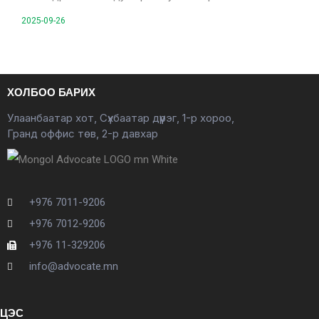
2025-09-26
ХОЛБОО БАРИХ
Улаанбаатар хот, Сүхбаатар дүүрэг, 1-р хороо,
Гранд оффис төв, 2-р давхар
+976 7011-9206
+976 7012-9206
+976 11-329206
info@advocate.mn
ЦЭС