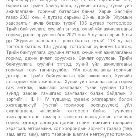
баримтлах Төрийн байгууллага, хуулийн этгээд, хүний үйл
ажиллагааны горимыг баталсан байна. Харин Засгийн
газар 2021 оны 4 дүгээр сарыны 23-ны өдрийн “Журмын
хавсралтыг өөрчлөн батлах тухай” 105 дугаар тогтоолоор
Төрийн байгууллага, хуулийн этгээд, хүний үйл ажиллагааны
горимд өөрчлөлт оруулсан бол 2021 оны 5 дугаар сарын 5-ны
өдөр “Журмын хавсралтыг өөрчлөн батлах тухай” 118 дугаар
тогтоол баталж 105 дугаар тогтоолыг хүчингүй болгож,
Төрийн байгууллага, хуулийн этгээд, хүний үйл ажиллагааны
горимд дахин өөрчлөлт оруулжээ. Өөрчлөлт оруулсан, Төрийн
байгууллага, хуулийн этгээд, хүний үйл ажиллагааны
горимыг товч танилцуулбал: Үйл ажиллагааны горимыг
дотор нь Төрийн байгууллагын үйл ажиллагаа, Хуулийн
этгээдийн үйл ажиллагаа, Хүний үйл ажиллагааны горим
гэж ангилж, Гамшгаас хамгаалах тухай хуулийн 10.1-р
зүйлд заасан гамшгаас хамгаалах бэлэн байдлын 3
зэргийг I, II, III, IV түвшинд хувааж хязгаарлах болон
хязгаарлахгүй (тусгай горимоор зохицууулах) үйл
ажиллагааны чиглэлийг тогтоосон байна. Түүнчлэн
хязгаарлалтаас хамаарч тавигдах шаардлагыг ажиллах
горим, хөдөлгөөнд оролцох цагийн горим, нийтийн тээврийн
хэрэгсэл, автомашин, хот хоорондын зорчигч тээвэр (төмөр
зам, авто зам), авто тээврийн шалган нэвтрүүлэх товчоо,