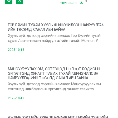
6
2021-05-10
ГЭР БҮЛИЙН ТУХАЙ ХУУЛЬ /ШИНЭЧИЛСЭН НАЙРУУЛГА/-
ИЙН ТӨСӨЛД САНАЛ АВЧ БАЙНА
Хууль зүй, дотоод хэргийн яамнаас Гэр бүлийн тухай
хууль /шинэчилсэн найруулга/-ийн төслийг Монгол У …
2025-10-13
МАНСУУРУУЛАХ ЭМ, СЭТГЭЦЭД НӨЛӨӨТ БОДИСЫН
ЭРГЭЛТЭНД ХЯНАЛТ ТАВИХ ТУХАЙ /ШИНЭЧИЛСЭН
НАЙРУУЛГА/-ИЙН ТӨСӨЛД САНАЛ АВЧ БАЙНА
Хууль зүй, дотоод хэргийн яамнаас Мансууруулах эм,
сэтгэцэд нөлөөт бодисын эргэлтэнд хяналт тавих ту …
2025-10-13
АЖЛЫН ХЭСГИЙН ХУРАЛДААНААР ИПОТЕКИЙН ЗЭЭЛИЙН