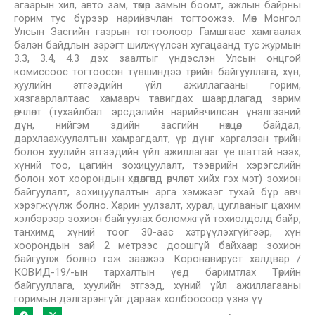
агаарын хил, авто зам, төмөр замын боомт, ажлын байрны
горим тус бүрээр нарийвчлан тогтоожээ. Мөн Монгол
Улсын Засгийн газрын тогтоолоор Гамшгаас хамгаалах
бэлэн байдлын зэрэгт шилжүүлсэн хугацаанд тус журмын
3.3, 3.4, 4.3 дэх заалтыг үндэслэн Улсын онцгой
комиссоос тогтоосон түвшиндээ төрийн байгууллага, хүн,
хуулийн этгээдийн үйл ажиллагааны горим,
хязгаарлалтаас хамаарч тавигдах шаардлагад зарим
өөрчлөлт (тухайлбал: эрсдэлийн нарийвчилсан үнэлгээний
дүн, нийгэм эдийн засгийн нөхцөл байдал,
дархлаажуулалтын хамрагдалт, үр дүнг харгалзан төрийн
болон хуулийн этгээдийн үйл ажиллагааг үе шаттай нээх,
хүний тоо, цагийн зохицуулалт, тээврийн хэрэгслийн
болон хот хоорондын хөдөлгөөнд өөрчлөлт хийх гэх мэт) зохион
байгуулалт, зохицуулалтын арга хэмжээг тухай бүр авч
хэрэгжүүлж болно. Харин уулзалт, хурал, цуглааныг цахим
хэлбэрээр зохион байгуулах боломжгүй тохиолдолд байр,
танхимд хүний тоог 30-аас хэтрүүлэхгүйгээр, хүн
хоорондын зай 2 метрээс доошгүй байхаар зохион
байгуулж болно гэж заажээ. Коронавируст халдвар /
КОВИД-19/-ын тархалтын үед баримтлах Төрийн
байгууллага, хуулийн этгээд, хүний үйл ажиллагааны
горимын дэлгэрэнгүйг дараах холбоосоор үзнэ үү.