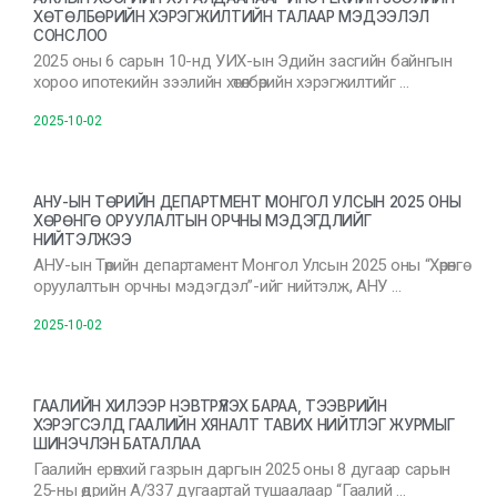
ХӨТӨЛБӨРИЙН ХЭРЭГЖИЛТИЙН ТАЛААР МЭДЭЭЛЭЛ
СОНСЛОО
2025 оны 6 сарын 10-нд УИХ-ын Эдийн засгийн байнгын
хороо ипотекийн зээлийн хөтөлбөрийн хэрэгжилтийг …
2025-10-02
АНУ-ЫН ТӨРИЙН ДЕПАРТМЕНТ МОНГОЛ УЛСЫН 2025 ОНЫ
ХӨРӨНГӨ ОРУУЛАЛТЫН ОРЧНЫ МЭДЭГДЛИЙГ
НИЙТЭЛЖЭЭ
АНУ-ын Төрийн департамент Монгол Улсын 2025 оны “Хөрөнгө
оруулалтын орчны мэдэгдэл”-ийг нийтэлж, АНУ …
2025-10-02
ГААЛИЙН ХИЛЭЭР НЭВТРҮҮЛЭХ БАРАА, ТЭЭВРИЙН
ХЭРЭГСЭЛД ГААЛИЙН ХЯНАЛТ ТАВИХ НИЙТЛЭГ ЖУРМЫГ
ШИНЭЧЛЭН БАТАЛЛАА
Гаалийн ерөнхий газрын даргын 2025 оны 8 дугаар сарын
25-ны өдрийн А/337 дугаартай тушаалаар “Гаалий …