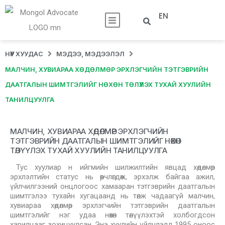
EN
НҮҮР ХУУДАС
МЭДЭЭ, МЭДЭЭЛЭЛ
МАЛЧИН, ХУВИАРАА ХӨДӨЛМӨР ЭРХЛЭГЧИЙН ТЭТГЭВРИЙН
ДААТГАЛЫН ШИМТГЭЛИЙГ НӨХӨН ТӨЛҮҮЛЭХ ТУХАЙ ХУУЛИЙН
ТАНИЛЦУУЛГА
МАЛЧИН, ХУВИАРАА ХӨДӨЛМӨР ЭРХЛЭГЧИЙН
ТЭТГЭВРИЙН ДААТГАЛЫН ШИМТГЭЛИЙГ НӨХӨН
ТӨЛҮҮЛЭХ ТУХАЙ ХУУЛИЙН ТАНИЛЦУУЛГА
Тус хуулиар н ийгмийн шилжилтийн явцад хөдөлмөр
эрхлэлтийн статус нь өөрчлөгдөж, эрхэлж байгаа ажил,
үйлчилгээний онцлогоос хамааран тэтгэврийн даатгалын
шимтгэлээ тухайн хугацаанд нь төлж чадаагүй малчин,
хувиараа хөдөлмөр эрхлэгчийн тэтгэврийн даатгалын
шимтгэлийг нэг удаа нөхөн төлүүлэхтэй холбогдсон
харилцааг зохицуулсан. Энэ хуулийн үйлчлэлд 1995 оноос