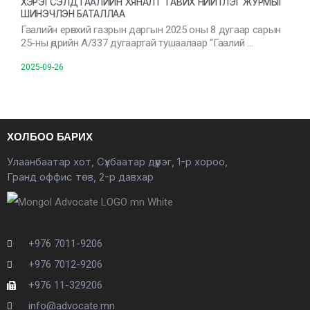
ХЭРЭГСЭЛД ГААЛИЙН ХЯНАЛТ ТАВИХ НИЙТЛЭГ ЖУРМЫГ
ШИНЭЧЛЭН БАТАЛЛАА
Гаалийн ерөнхий газрын даргын 2025 оны 8 дугаар сарын
25-ны өдрийн А/337 дугаартай тушаалаар “Гаалий …
2025-09-26
ХОЛБОО БАРИХ
Улаанбаатар хот, Сүхбаатар дүүрэг, 1-р хороо,
Гранд оффис төв, 2-р давхар
+976 7011-9206
+976 7012-9206
+976 11-329206
info@advocate.mn