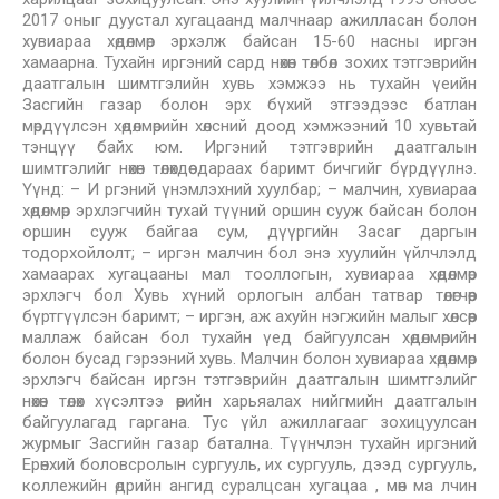
2017 оныг дуустал хугацаанд малчнаар ажилласан болон
хувиараа хөдөлмөр эрхэлж байсан 15-60 насны иргэн
хамаарна. Тухайн иргэний сард нөхөн төлбөл зохих тэтгэврийн
даатгалын шимтгэлийн хувь хэмжээ нь тухайн үеийн
Засгийн газар болон эрх бүхий этгээдээс батлан
мөрдүүлсэн хөдөлмөрийн хөлсний доод хэмжээний 10 хувьтай
тэнцүү байх юм. Иргэний тэтгэврийн даатгалын
шимтгэлийг нөхөн төлөхдөө дараах баримт бичгийг бүрдүүлнэ.
Үүнд: – И ргэний үнэмлэхний хуулбар; – малчин, хувиараа
хөдөлмөр эрхлэгчийн тухай түүний оршин сууж байсан болон
оршин сууж байгаа сум, дүүргийн Засаг даргын
тодорхойлолт; – иргэн малчин бол энэ хуулийн үйлчлэлд
хамаарах хугацааны мал тооллогын, хувиараа хөдөлмөр
эрхлэгч бол Хувь хүний орлогын албан татвар төлөгчөөр
бүртгүүлсэн баримт; – иргэн, аж ахуйн нэгжийн малыг хөлсөөр
маллаж байсан бол тухайн үед байгуулсан хөдөлмөрийн
болон бусад гэрээний хувь. Малчин болон хувиараа хөдөлмөр
эрхлэгч байсан иргэн тэтгэврийн даатгалын шимтгэлийг
нөхөн төлөх хүсэлтээ өөрийн харьяалах нийгмийн даатгалын
байгуулагад гаргана. Тус үйл ажиллагааг зохицуулсан
журмыг Засгийн газар батална. Түүнчлэн тухайн иргэний
Ерөнхий боловсролын сургууль, их сургууль, дээд сургууль,
коллежийн өдрийн ангид суралцсан хугацаа , мөн ма лчин