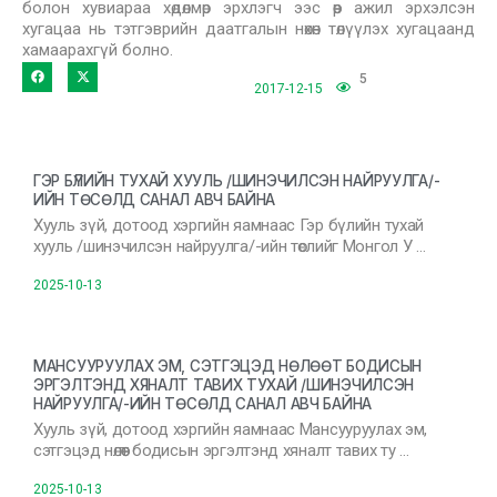
болон хувиараа хөдөлмөр эрхлэгч ээс өөр ажил эрхэлсэн
хугацаа нь тэтгэврийн даатгалын нөхөн төлүүлэх хугацаанд
хамаарахгүй болно.
5
2017-12-15
ГЭР БҮЛИЙН ТУХАЙ ХУУЛЬ /ШИНЭЧИЛСЭН НАЙРУУЛГА/-
ИЙН ТӨСӨЛД САНАЛ АВЧ БАЙНА
Хууль зүй, дотоод хэргийн яамнаас Гэр бүлийн тухай
хууль /шинэчилсэн найруулга/-ийн төслийг Монгол У …
2025-10-13
МАНСУУРУУЛАХ ЭМ, СЭТГЭЦЭД НӨЛӨӨТ БОДИСЫН
ЭРГЭЛТЭНД ХЯНАЛТ ТАВИХ ТУХАЙ /ШИНЭЧИЛСЭН
НАЙРУУЛГА/-ИЙН ТӨСӨЛД САНАЛ АВЧ БАЙНА
Хууль зүй, дотоод хэргийн яамнаас Мансууруулах эм,
сэтгэцэд нөлөөт бодисын эргэлтэнд хяналт тавих ту …
2025-10-13