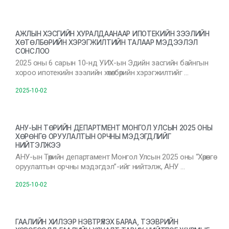
АЖЛЫН ХЭСГИЙН ХУРАЛДААНААР ИПОТЕКИЙН ЗЭЭЛИЙН
ХӨТӨЛБӨРИЙН ХЭРЭГЖИЛТИЙН ТАЛААР МЭДЭЭЛЭЛ
СОНСЛОО
2025 оны 6 сарын 10-нд УИХ-ын Эдийн засгийн байнгын
хороо ипотекийн зээлийн хөтөлбөрийн хэрэгжилтийг …
2025-10-02
АНУ-ЫН ТӨРИЙН ДЕПАРТМЕНТ МОНГОЛ УЛСЫН 2025 ОНЫ
ХӨРӨНГӨ ОРУУЛАЛТЫН ОРЧНЫ МЭДЭГДЛИЙГ
НИЙТЭЛЖЭЭ
АНУ-ын Төрийн департамент Монгол Улсын 2025 оны “Хөрөнгө
оруулалтын орчны мэдэгдэл”-ийг нийтэлж, АНУ …
2025-10-02
ГААЛИЙН ХИЛЭЭР НЭВТРҮҮЛЭХ БАРАА, ТЭЭВРИЙН