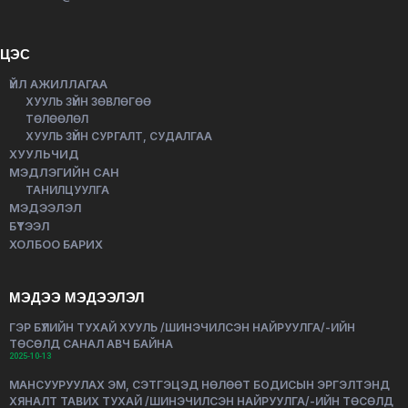
ЦЭС
ҮЙЛ АЖИЛЛАГАА
ХУУЛЬ ЗҮЙН ЗӨВЛӨГӨӨ
ТӨЛӨӨЛӨЛ
ХУУЛЬ ЗҮЙН СУРГАЛТ, СУДАЛГАА
ХУУЛЬЧИД
МЭДЛЭГИЙН САН
ТАНИЛЦУУЛГА
МЭДЭЭЛЭЛ
БҮТЭЭЛ
ХОЛБОО БАРИХ
МЭДЭЭ МЭДЭЭЛЭЛ
ГЭР БҮЛИЙН ТУХАЙ ХУУЛЬ /ШИНЭЧИЛСЭН НАЙРУУЛГА/-ИЙН
ТӨСӨЛД САНАЛ АВЧ БАЙНА
2025-10-13
МАНСУУРУУЛАХ ЭМ, СЭТГЭЦЭД НӨЛӨӨТ БОДИСЫН ЭРГЭЛТЭНД
ХЯНАЛТ ТАВИХ ТУХАЙ /ШИНЭЧИЛСЭН НАЙРУУЛГА/-ИЙН ТӨСӨЛД