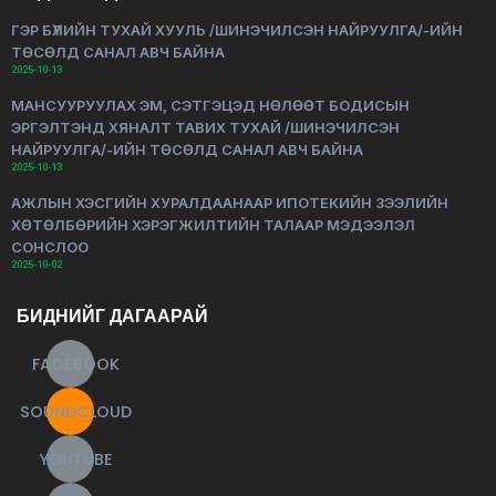
ГЭР БҮЛИЙН ТУХАЙ ХУУЛЬ /ШИНЭЧИЛСЭН НАЙРУУЛГА/-ИЙН
ТӨСӨЛД САНАЛ АВЧ БАЙНА
2025-10-13
МАНСУУРУУЛАХ ЭМ, СЭТГЭЦЭД НӨЛӨӨТ БОДИСЫН
ЭРГЭЛТЭНД ХЯНАЛТ ТАВИХ ТУХАЙ /ШИНЭЧИЛСЭН
НАЙРУУЛГА/-ИЙН ТӨСӨЛД САНАЛ АВЧ БАЙНА
2025-10-13
АЖЛЫН ХЭСГИЙН ХУРАЛДААНААР ИПОТЕКИЙН ЗЭЭЛИЙН
ХӨТӨЛБӨРИЙН ХЭРЭГЖИЛТИЙН ТАЛААР МЭДЭЭЛЭЛ
СОНСЛОО
2025-10-02
БИДНИЙГ ДАГААРАЙ
FACEBOOK
SOUNDCLOUD
YOUTUBE