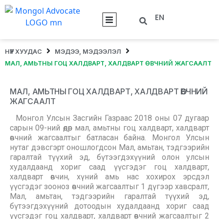
EN
НҮҮР ХУУДАС
МЭДЭЭ, МЭДЭЭЛЭЛ
МАЛ, АМЬТНЫ ГОЦ ХАЛДВАРТ, ХАЛДВАРТ ӨВЧНИЙ ЖАГСААЛТ
МАЛ, АМЬТНЫ ГОЦ ХАЛДВАРТ, ХАЛДВАРТ ӨВЧНИЙ
ЖАГСААЛТ
Монгол Улсын Засгийн Газраас 2018 оны 07 дугаар
сарын 09-ний өдөр мал, амьтны гоц халдварт, халдварт
өвчний жагсаалтыг батласан байна. Монгол Улсын
нутаг дэвсгэрт оношлогдсон Мал, амьтан, тэдгээрийн
гаралтай түүхий эд, бүтээгдэхүүний олон улсын
худалдаанд хориг саад үүсгэдэг гоц халдварт,
халдварт өвчин, хүний амь нас хохирох эрсдэл
үүсгэдэг зооноз өвчний жагсаалтыг 1 дүгээр хавсралт,
Мал, амьтан, тэдгээрийн гаралтай түүхий эд,
бүтээгдэхүүний дотоодын худалдаанд хориг саад
үүсгэдэг гоц халдварт, халдварт өвчний жагсаалтыг 2