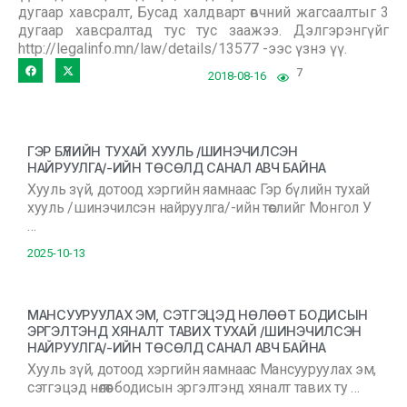
дугаар хавсралт, Бусад халдварт өвчний жагсаалтыг 3
дугаар хавсралтад тус тус заажээ. Дэлгэрэнгүйг
http://legalinfo.mn/law/details/13577 -ээс үзнэ үү.
7
2018-08-16
ГЭР БҮЛИЙН ТУХАЙ ХУУЛЬ /ШИНЭЧИЛСЭН
НАЙРУУЛГА/-ИЙН ТӨСӨЛД САНАЛ АВЧ БАЙНА
Хууль зүй, дотоод хэргийн яамнаас Гэр бүлийн тухай
хууль /шинэчилсэн найруулга/-ийн төслийг Монгол У
…
2025-10-13
МАНСУУРУУЛАХ ЭМ, СЭТГЭЦЭД НӨЛӨӨТ БОДИСЫН
ЭРГЭЛТЭНД ХЯНАЛТ ТАВИХ ТУХАЙ /ШИНЭЧИЛСЭН
НАЙРУУЛГА/-ИЙН ТӨСӨЛД САНАЛ АВЧ БАЙНА
Хууль зүй, дотоод хэргийн яамнаас Мансууруулах эм,
сэтгэцэд нөлөөт бодисын эргэлтэнд хяналт тавих ту …