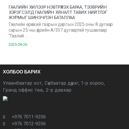
ГААЛИЙН ХИЛЭЭР НЭВТРҮҮЛЭХ БАРАА, ТЭЭВРИЙН
ХЭРЭГСЭЛД ГААЛИЙН ХЯНАЛТ ТАВИХ НИЙТЛЭГ
ЖУРМЫГ ШИНЭЧЛЭН БАТАЛЛАА
Гаалийн ерөнхий газрын даргын 2025 оны 8 дугаар
сарын 25-ны өдрийн А/337 дугаартай тушаалаар
“Гаалий …
2025-09-26
ХОЛБОО БАРИХ
Улаанбаатар хот, Сүхбаатар дүүрэг, 1-р хороо,
Гранд оффис төв, 2-р давхар
+976 7011-9206
+976 7012-9206