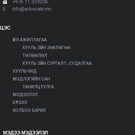
+976 11-329206
info@advocate.mn
ЦЭС
ҮЙЛ АЖИЛЛАГАА
ХУУЛЬ ЗҮЙН ЗӨВЛӨГӨӨ
ТӨЛӨӨЛӨЛ
ХУУЛЬ ЗҮЙН СУРГАЛТ, СУДАЛГАА
ХУУЛЬЧИД
МЭДЛЭГИЙН САН
ТАНИЛЦУУЛГА
МЭДЭЭЛЭЛ
БҮТЭЭЛ
ХОЛБОО БАРИХ
МЭДЭЭ МЭДЭЭЛЭЛ