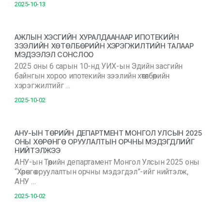
2025-10-13
АЖЛЫН ХЭСГИЙН ХУРАЛДААНААР ИПОТЕКИЙН
ЗЭЭЛИЙН ХӨТӨЛБӨРИЙН ХЭРЭГЖИЛТИЙН ТАЛААР
МЭДЭЭЛЭЛ СОНСЛОО
2025 оны 6 сарын 10-нд УИХ-ын Эдийн засгийн
байнгын хороо ипотекийн зээлийн хөтөлбөрийн
хэрэгжилтийг …
2025-10-02
АНУ-ЫН ТӨРИЙН ДЕПАРТМЕНТ МОНГОЛ УЛСЫН 2025
ОНЫ ХӨРӨНГӨ ОРУУЛАЛТЫН ОРЧНЫ МЭДЭГДЛИЙГ
НИЙТЭЛЖЭЭ
АНУ-ын Төрийн департамент Монгол Улсын 2025 оны
“Хөрөнгө оруулалтын орчны мэдэгдэл”-ийг нийтэлж,
АНУ …
2025-10-02