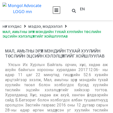
EN
НҮҮР ХУУДАС
МЭДЭЭ, МЭДЭЭЛЭЛ
МАЛ, АМЬТНЫ ЭРҮҮЛ МЭНДИЙН ТУХАЙ ХУУЛИЙН ТӨСЛИЙН
ЭЦСИЙН ХЭЛЭЛЦҮҮЛГИЙГ ХОЙШЛУУЛАВ
МАЛ, АМЬТНЫ ЭРҮҮЛ МЭНДИЙН ТУХАЙ ХУУЛИЙН
ТӨСЛИЙН ЭЦСИЙН ХЭЛЭЛЦҮҮЛГИЙГ ХОЙШЛУУЛАВ
Улсын Их Хурлын Байгаль орчин, хүнс, хөдөө аж
ахуйн байнгын хорооны хуралдаан 2017.12.06- ны
өдөр 11 цаг 22 минутад гишүүдийн 52.6 хувийн
ирцтэйгээр эхэлж, Мал, амьтны эрүүл мэндийн тухай
хуулийн төсөл болон холбогдох бусад хуулийн
төслийн эцсийн хэлэлцүүлгийг хийхээр тогтов.
Хуралдаанд Хүнс, хөдөө аж ахуй, хөнгөн үйлдвэрийн
сайд Б.Батзориг болон холбогдох албан тушаалтнууд
оролцсон. Засгийн газраас 2016 оны 12 дугаар сарын
28-ны өдөр өргөн мэдүүлсэн уг хуулийн төслийн