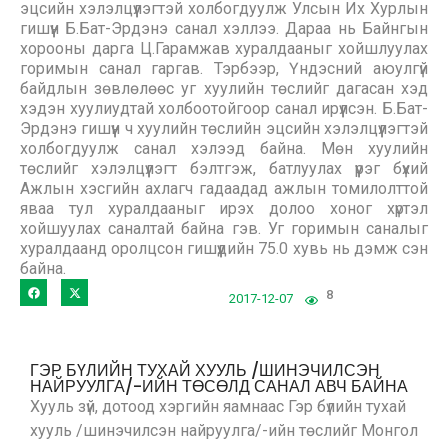
эцсийн хэлэлцүүлэгтэй холбогдуулж Улсын Их Хурлын
гишүүн Б.Бат-Эрдэнэ санал хэллээ. Дараа нь Байнгын
хорооны дарга Ц.Гарамжав хуралдааныг хойшлуулах
горимын санал гаргав. Тэрбээр, Үндэсний аюулгүй
байдлын зөвлөлөөс уг хуулийн төслийг дагасан хэд
хэдэн хуулиудтай холбоотойгоор санал ирүүлсэн. Б.Бат-
Эрдэнэ гишүүн ч хуулийн төслийн эцсийн хэлэлцүүлэгтэй
холбогдуулж санал хэлээд байна. Мөн хуулийн
төслийг хэлэлцүүлэгт бэлтгэж, батлуулах үүрэг бүхий
Ажлын хэсгийн ахлагч гадаадад ажлын томилолттой
яваа тул хуралдааныг ирэх долоо хоног хүртэл
хойшуулах саналтай байна гэв. Уг горимын саналыг
хуралдаанд оролцсон гишүүдийн 75.0 хувь нь дэмж сэн
байна.
8
2017-12-07
ГЭР БҮЛИЙН ТУХАЙ ХУУЛЬ /ШИНЭЧИЛСЭН
НАЙРУУЛГА/-ИЙН ТӨСӨЛД САНАЛ АВЧ БАЙНА
Хууль зүй, дотоод хэргийн яамнаас Гэр бүлийн тухай
хууль /шинэчилсэн найруулга/-ийн төслийг Монгол