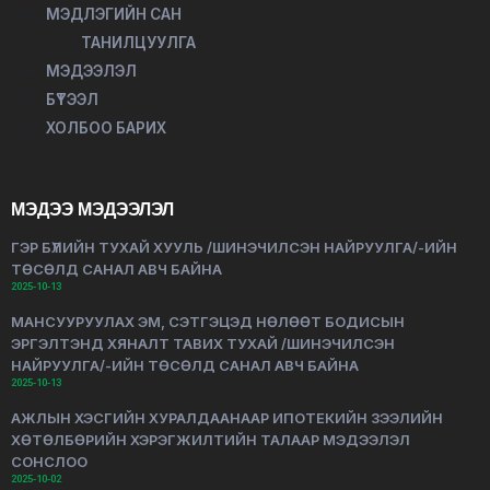
МЭДЛЭГИЙН САН
ТАНИЛЦУУЛГА
МЭДЭЭЛЭЛ
БҮТЭЭЛ
ХОЛБОО БАРИХ
МЭДЭЭ МЭДЭЭЛЭЛ
ГЭР БҮЛИЙН ТУХАЙ ХУУЛЬ /ШИНЭЧИЛСЭН НАЙРУУЛГА/-ИЙН
ТӨСӨЛД САНАЛ АВЧ БАЙНА
2025-10-13
МАНСУУРУУЛАХ ЭМ, СЭТГЭЦЭД НӨЛӨӨТ БОДИСЫН
ЭРГЭЛТЭНД ХЯНАЛТ ТАВИХ ТУХАЙ /ШИНЭЧИЛСЭН
НАЙРУУЛГА/-ИЙН ТӨСӨЛД САНАЛ АВЧ БАЙНА
2025-10-13
АЖЛЫН ХЭСГИЙН ХУРАЛДААНААР ИПОТЕКИЙН ЗЭЭЛИЙН
ХӨТӨЛБӨРИЙН ХЭРЭГЖИЛТИЙН ТАЛААР МЭДЭЭЛЭЛ
СОНСЛОО
2025-10-02