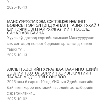
У …
2025-10-13
МАНСУУРУУЛАХ ЭМ, СЭТГЭЦЭД НӨЛӨӨТ
БОДИСЫН ЭРГЭЛТЭНД ХЯНАЛТ ТАВИХ ТУХАЙ /
ШИНЭЧИЛСЭН НАЙРУУЛГА/-ИЙН ТӨСӨЛД
САНАЛ АВЧ БАЙНА
Хууль зүй, дотоод хэргийн яамнаас Мансууруулах
эм, сэтгэцэд нөлөөт бодисын эргэлтэнд хяналт
тавих ту …
2025-10-13
АЖЛЫН ХЭСГИЙН ХУРАЛДААНААР ИПОТЕКИЙН
ЗЭЭЛИЙН ХӨТӨЛБӨРИЙН ХЭРЭГЖИЛТИЙН
ТАЛААР МЭДЭЭЛЭЛ СОНСЛОО
2025 оны 6 сарын 10-нд УИХ-ын Эдийн засгийн
байнгын хороо ипотекийн зээлийн хөтөлбөрийн
хэрэгжилтийг …
2025-10-02