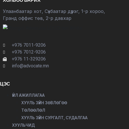
ХОЛБОО БАРИХ
Улаанбаатар хот, Сүхбаатар дүүрэг, 1-р хороо,
Гранд оффис төв, 2-р давхар
+976 7011-9206
+976 7012-9206
+976 11-329206
info@advocate.mn
ЦЭС
ҮЙЛ АЖИЛЛАГАА
ХУУЛЬ ЗҮЙН ЗӨВЛӨГӨӨ
ТӨЛӨӨЛӨЛ
ХУУЛЬ ЗҮЙН СУРГАЛТ, СУДАЛГАА
ХУУЛЬЧИД