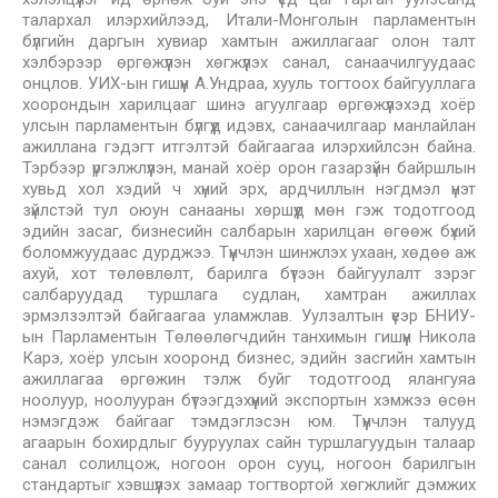
талархал илэрхийлээд, Итали-Монголын парламентын
бүлгийн даргын хувиар хамтын ажиллагааг олон талт
хэлбэрээр өргөжүүлэн хөгжүүлэх санал, санаачилгуудаас
онцлов. УИХ-ын гишүүн А.Ундраа, хууль тогтоох байгууллага
хоорондын харилцааг шинэ агуулгаар өргөжүүлэхэд хоёр
улсын парламентын бүлгүүд идэвх, санаачилгаар манлайлан
ажиллана гэдэгт итгэлтэй байгаагаа илэрхийлсэн байна.
Тэрбээр үргэлжлүүлэн, манай хоёр орон газарзүйн байршлын
хувьд хол хэдий ч хүний эрх, ардчиллын нэгдмэл үнэт
зүйлстэй тул оюун санааны хөршүүд мөн гэж тодотгоод
эдийн засаг, бизнесийн салбарын харилцан өгөөж бүхий
боломжуудаас дурджээ. Түүнчлэн шинжлэх ухаан, хөдөө аж
ахуй, хот төлөвлөлт, барилга бүтээн байгуулалт зэрэг
салбаруудад туршлага судлан, хамтран ажиллах
эрмэлзэлтэй байгаагаа уламжлав. Уулзалтын үеэр БНИУ-
ын Парламентын Төлөөлөгчдийн танхимын гишүүн Никола
Карэ, хоёр улсын хооронд бизнес, эдийн засгийн хамтын
ажиллагаа өргөжин тэлж буйг тодотгоод ялангуяа
ноолуур, ноолууран бүтээгдэхүүний экспортын хэмжээ өсөн
нэмэгдэж байгааг тэмдэглэсэн юм. Түүнчлэн талууд
агаарын бохирдлыг бууруулах сайн туршлагуудын талаар
санал солилцож, ногоон орон сууц, ногоон барилгын
стандартыг хэвшүүлэх замаар тогтвортой хөгжлийг дэмжих