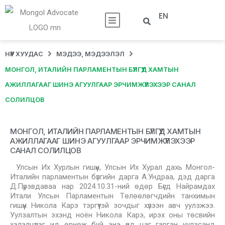
EN
НҮҮР ХУУДАС
МЭДЭЭ, МЭДЭЭЛЭЛ
МОНГОЛ, ИТАЛИЙН ПАРЛАМЕНТЫН БҮЛГҮҮД ХАМТЫН
АЖИЛЛАГААГ ШИНЭ АГУУЛГААР ЭРЧИМЖҮҮЛЭХЭЭР САНАЛ
СОЛИЛЦОВ
МОНГОЛ, ИТАЛИЙН ПАРЛАМЕНТЫН БҮЛГҮҮД ХАМТЫН
АЖИЛЛАГААГ ШИНЭ АГУУЛГААР ЭРЧИМЖҮҮЛЭХЭЭР
САНАЛ СОЛИЛЦОВ
Улсын Их Хурлын гишүүн, Улсын Их Хурал дахь Монгол-
Италийн парламентын бүлгийн дарга А.Ундраа, дэд дарга
Д.Пүрэвдаваа нар 2024.10.31-ний өдөр Бүгд Найрамдах
Итали Улсын Парламентын Төлөөлөгчдийн танхимын
гишүүн Никола Карэ тэргүүтэй зочдыг хүлээн авч уулзжээ.
Уулзалтын эхэнд ноён Никола Карэ, ирэх оны төсвийн
хэлэлцүүлэг ид өрнөж буй энэ үед цаг гарган уулзсанд