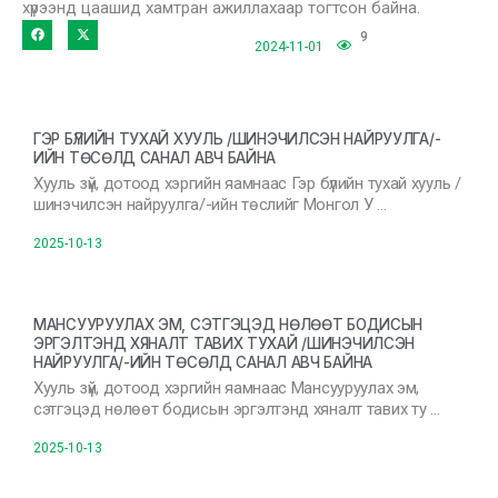
хүрээнд цаашид хамтран ажиллахаар тогтсон байна.
9
2024-11-01
ГЭР БҮЛИЙН ТУХАЙ ХУУЛЬ /ШИНЭЧИЛСЭН НАЙРУУЛГА/-
ИЙН ТӨСӨЛД САНАЛ АВЧ БАЙНА
Хууль зүй, дотоод хэргийн яамнаас Гэр бүлийн тухай хууль /
шинэчилсэн найруулга/-ийн төслийг Монгол У …
2025-10-13
МАНСУУРУУЛАХ ЭМ, СЭТГЭЦЭД НӨЛӨӨТ БОДИСЫН
ЭРГЭЛТЭНД ХЯНАЛТ ТАВИХ ТУХАЙ /ШИНЭЧИЛСЭН
НАЙРУУЛГА/-ИЙН ТӨСӨЛД САНАЛ АВЧ БАЙНА
Хууль зүй, дотоод хэргийн яамнаас Мансууруулах эм,
сэтгэцэд нөлөөт бодисын эргэлтэнд хяналт тавих ту …
2025-10-13