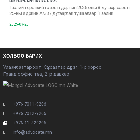
ШИНЭЧЛЭН БАТАЛЛАА
Гаалийн ерөнхий газрын даргын 2025 оны 8 дугаар сарын
25-ны өдрийн А/337 дугаартай тушаалаар “Гаалий …
2025-09-26
ХОЛБОО БАРИХ
Улаанбаатар хот, Сүхбаатар дүүрэг, 1-р хороо,
Гранд оффис төв, 2-р давхар
+976 7011-9206
+976 7012-9206
+976 11-329206
info@advocate.mn