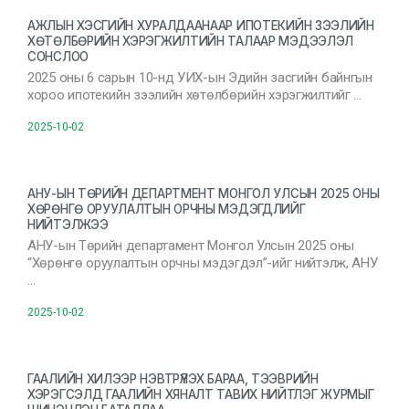
АЖЛЫН ХЭСГИЙН ХУРАЛДААНААР ИПОТЕКИЙН ЗЭЭЛИЙН
ХӨТӨЛБӨРИЙН ХЭРЭГЖИЛТИЙН ТАЛААР МЭДЭЭЛЭЛ
СОНСЛОО
2025 оны 6 сарын 10-нд УИХ-ын Эдийн засгийн байнгын
хороо ипотекийн зээлийн хөтөлбөрийн хэрэгжилтийг …
2025-10-02
АНУ-ЫН ТӨРИЙН ДЕПАРТМЕНТ МОНГОЛ УЛСЫН 2025 ОНЫ
ХӨРӨНГӨ ОРУУЛАЛТЫН ОРЧНЫ МЭДЭГДЛИЙГ
НИЙТЭЛЖЭЭ
АНУ-ын Төрийн департамент Монгол Улсын 2025 оны
“Хөрөнгө оруулалтын орчны мэдэгдэл”-ийг нийтэлж, АНУ
…
2025-10-02
ГААЛИЙН ХИЛЭЭР НЭВТРҮҮЛЭХ БАРАА, ТЭЭВРИЙН
ХЭРЭГСЭЛД ГААЛИЙН ХЯНАЛТ ТАВИХ НИЙТЛЭГ ЖУРМЫГ