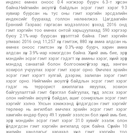
индекс өмнөх оноос 0.4 нэгжээр буурч 6.3-т хүрсэн
байна.Нийгмийн аюулгүй байдлын эсрэг гэмт хэрэг 9.3
хувиар буурсан нь тус оны гэмт хэргийн эрсдэлийн
индексийг буурахад голлон нөлөөлжээ. Цагдаагийн
Ерөнхий Газраас гаргасан мэдээллээс үзэхэд 2016 онд
гэмт хэргийн тоо өмнөх онтой харьцуулахад 590 хэргээр
буюу 2.1%-иар буурсан үзүүлэлттэй байна. Гэмт хэргийн
улмаас 2016 онд 11,257 хүн гэмтэж, 880 хүн амиа алдсан нь
өмнөх оноос гэмтсэн хүн 0.3%-иар буурч, харин амиа
алдсан хүн 3.9%-иар нэмэгдсэн байна. Хүний амь бие, эрүүл
мэндийн эсрэг гэмт хэрэг гэдэгт хүн амины хэрэг, хүний эрүүл
мэндэд санаатай болон болгоомжгүйгээр хүнд, хөнгөн
хохирол учруулах зэрэг гэмт хэрэг орно. Өмчлөх эрхийн
эсрэг гэмт хэрэгт хулгай, дээрэм, залилан зэрэг гэмт
хэрэг орно. Нийгмийн аюулгүй байдлын эсрэг гэмт хэрэг
гэдэг нь террорист ажиллагаа явуулах, зохион
байгуулалттай гэмт бүлэглэл байгуулах, түүнд элсэх зэрэг
олон нийтийн аюулгүй байдал, ашиг сонирхлын эсрэг гэмт
хэргийг хэлнэ. Улсын хэмжээнд үйлдэгдсэн гэмт хэргийг
төрлөөр нь ангилбал өмчлөх эрхийн эсрэг гэмт хэрэг
хамгийн өндөр буюу 49.1 хувийг эзэлсэн бол хүний амь бие,
эрүүл мэндийн эсрэг гэмт хэрэг 31.0 хувийг эзэлж олон
үйлдэгдсэн гэмт хэргийн ангилалд орж байна. Сүүлийн 10
жилийн хандлагыг харахад хүнд гэмт хэргийн тоо