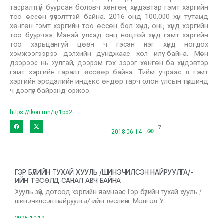
тасралтгүй буурсан боловч хөнгөн, хүндэвтэр гэмт хэргийн
тоо өссөн үзүүлэлттэй байна. 2016 онд 100,000 хүн тутамд
хөнгөн гэмт хэргийн тоо өссөн бол хүнд, онц хүнд хэргийн
тоо буурчээ. Манай улсад онц ноцтой хүнд гэмт хэргийн
тоо харьцангуй цөөн ч гэсэн нэг хүнд ногдох
хэмжээгээрээ дэлхийн дунджаас хол илүү байна. Мөн
дээрээс нь хулгай, дээрэм гэх зэрэг хөнгөн ба хүндэвтэр
гэмт хэргийн гаралт өссөөр байна. Тийм учраас л гэмт
хэргийн эрсдэлийн индекс өндөр гарч олон улсын түвшинд
ч дээгүүр байранд оржээ.
https://ikon.mn/n/1bd2
7
2018-06-14
ГЭР БҮЛИЙН ТУХАЙ ХУУЛЬ /ШИНЭЧИЛСЭН НАЙРУУЛГА/-
ИЙН ТӨСӨЛД САНАЛ АВЧ БАЙНА
Хууль зүй, дотоод хэргийн яамнаас Гэр бүлийн тухай хууль /
шинэчилсэн найруулга/-ийн төслийг Монгол У …