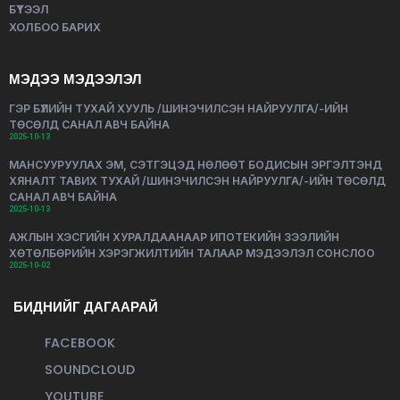
БҮТЭЭЛ
ХОЛБОО БАРИХ
МЭДЭЭ МЭДЭЭЛЭЛ
ГЭР БҮЛИЙН ТУХАЙ ХУУЛЬ /ШИНЭЧИЛСЭН НАЙРУУЛГА/-ИЙН
ТӨСӨЛД САНАЛ АВЧ БАЙНА
2025-10-13
МАНСУУРУУЛАХ ЭМ, СЭТГЭЦЭД НӨЛӨӨТ БОДИСЫН ЭРГЭЛТЭНД
ХЯНАЛТ ТАВИХ ТУХАЙ /ШИНЭЧИЛСЭН НАЙРУУЛГА/-ИЙН ТӨСӨЛД
САНАЛ АВЧ БАЙНА
2025-10-13
АЖЛЫН ХЭСГИЙН ХУРАЛДААНААР ИПОТЕКИЙН ЗЭЭЛИЙН
ХӨТӨЛБӨРИЙН ХЭРЭГЖИЛТИЙН ТАЛААР МЭДЭЭЛЭЛ СОНСЛОО
2025-10-02
БИДНИЙГ ДАГААРАЙ
FACEBOOK
SOUNDCLOUD
YOUTUBE