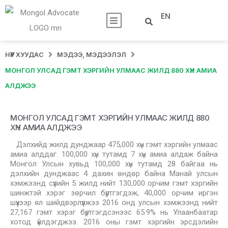
EN
НҮҮР ХУУДАС
МЭДЭЭ, МЭДЭЭЛЭЛ
МОНГОЛ УЛСАД ГЭМТ ХЭРГИЙН УЛМААС ЖИЛД 880 ХҮН АМИА
АЛДЖЭЭ
МОНГОЛ УЛСАД ГЭМТ ХЭРГИЙН УЛМААС ЖИЛД 880
ХҮН АМИА АЛДЖЭЭ
Дэлхийд жилд дунджаар 475,000 хүн гэмт хэргийн улмаас
амиа алддаг. 100,000 хүн тутамд 7 хүн амиа алдаж байна
Монгол Улсын хувьд 100,000 хүн тутамд 28 байгаа нь
дэлхийн дунджаас 4 дахин өндөр байна Манай улсын
хэмжээнд сүүлийн 5 жилд нийт 130,000 орчим гэмт хэргийн
шинжтэй хэрэг зөрчил бүртгэгдэж, 40,000 орчим иргэн
шүүхээр ял шийдвэрлүүлжээ 2016 онд улсын хэмжээнд нийт
27,167 гэмт хэрэг бүртгэгдсэнээс 65.9% нь Улаанбаатар
хотод үйлдэгджээ. 2016 оны гэмт хэргийн эрсдэлийн