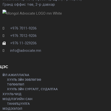
Гранд оффис төв, 2-р давхар
+976 7011-9206
+976 7012-9206
+976 11-329206
info@advocate.mn
ЦЭС
ҮЙЛ АЖИЛЛАГАА
ХУУЛЬ ЗҮЙН ЗӨВЛӨГӨӨ
ТӨЛӨӨЛӨЛ
ХУУЛЬ ЗҮЙН СУРГАЛТ, СУДАЛГАА
ХУУЛЬЧИД
МЭДЛЭГИЙН САН
ТАНИЛЦУУЛГА
МЭДЭЭЛЭЛ