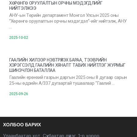
ХӨРӨНГӨ ОРУУЛАЛТЫН ОРЧНЫ МЭДЭГДЛИЙГ
НИЙТЭЛЖЭЭ
АНУ-ын Төрийн департамент Монгол Улсын 2025 оны
“Хөрөнгө оруулалтын орчны мэдэгдэл”-ийг нийтэлж, АНУ
…
2025-10-02
ГААЛИЙН ХИЛЭЭР НЭВТРҮҮЛЭХ БАРАА, ТЭЭВРИЙН
ХЭРЭГСЭЛД ГААЛИЙН ХЯНАЛТ ТАВИХ НИЙТЛЭГ ЖУРМЫГ
ШИНЭЧЛЭН БАТАЛЛАА
Гаалийн ерөнхий газрын даргын 2025 оны 8 дугаар сарын
25-ны өдрийн А/337 дугаартай тушаалаар “Гаалий …
2025-09-26
ХОЛБОО БАРИХ
Улаанбаатар хот, Сүхбаатар дүүрэг, 1-р хороо,