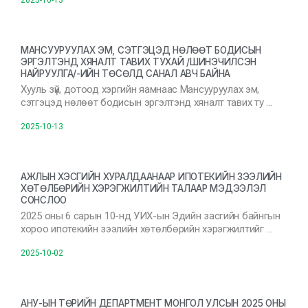
2025-10-13
МАНСУУРУУЛАХ ЭМ, СЭТГЭЦЭД НӨЛӨӨТ БОДИСЫН
ЭРГЭЛТЭНД ХЯНАЛТ ТАВИХ ТУХАЙ /ШИНЭЧИЛСЭН
НАЙРУУЛГА/-ИЙН ТӨСӨЛД САНАЛ АВЧ БАЙНА
Хууль зүй, дотоод хэргийн яамнаас Мансууруулах эм,
сэтгэцэд нөлөөт бодисын эргэлтэнд хяналт тавих ту …
2025-10-13
АЖЛЫН ХЭСГИЙН ХУРАЛДААНААР ИПОТЕКИЙН ЗЭЭЛИЙН
ХӨТӨЛБӨРИЙН ХЭРЭГЖИЛТИЙН ТАЛААР МЭДЭЭЛЭЛ
СОНСЛОО
2025 оны 6 сарын 10-нд УИХ-ын Эдийн засгийн байнгын
хороо ипотекийн зээлийн хөтөлбөрийн хэрэгжилтийг …
2025-10-02
АНУ-ЫН ТӨРИЙН ДЕПАРТМЕНТ МОНГОЛ УЛСЫН 2025 ОНЫ