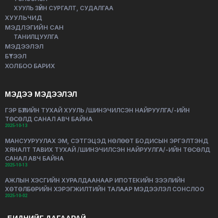
ХУУЛЬ ЗҮЙН СУРГАЛТ, СУДАЛГАА
ХУУЛЬЧИД
МЭДЛЭГИЙН САН
ТАНИЛЦУУЛГА
МЭДЭЭЛЭЛ
БҮТЭЭЛ
ХОЛБОО БАРИХ
МЭДЭЭ МЭДЭЭЛЭЛ
ГЭР БҮЛИЙН ТУХАЙ ХУУЛЬ /ШИНЭЧИЛСЭН НАЙРУУЛГА/-ИЙН
ТӨСӨЛД САНАЛ АВЧ БАЙНА
2025-10-13
МАНСУУРУУЛАХ ЭМ, СЭТГЭЦЭД НӨЛӨӨТ БОДИСЫН ЭРГЭЛТЭНД
ХЯНАЛТ ТАВИХ ТУХАЙ /ШИНЭЧИЛСЭН НАЙРУУЛГА/-ИЙН ТӨСӨЛД
САНАЛ АВЧ БАЙНА
2025-10-13
АЖЛЫН ХЭСГИЙН ХУРАЛДААНААР ИПОТЕКИЙН ЗЭЭЛИЙН
ХӨТӨЛБӨРИЙН ХЭРЭГЖИЛТИЙН ТАЛААР МЭДЭЭЛЭЛ СОНСЛОО
2025-10-02