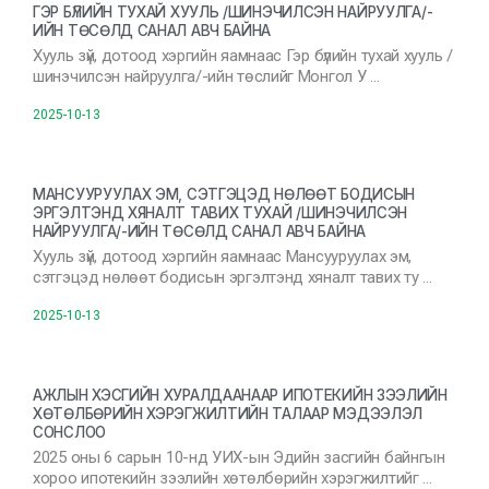
ГЭР БҮЛИЙН ТУХАЙ ХУУЛЬ /ШИНЭЧИЛСЭН НАЙРУУЛГА/-
ИЙН ТӨСӨЛД САНАЛ АВЧ БАЙНА
Хууль зүй, дотоод хэргийн яамнаас Гэр бүлийн тухай хууль /
шинэчилсэн найруулга/-ийн төслийг Монгол У …
2025-10-13
МАНСУУРУУЛАХ ЭМ, СЭТГЭЦЭД НӨЛӨӨТ БОДИСЫН
ЭРГЭЛТЭНД ХЯНАЛТ ТАВИХ ТУХАЙ /ШИНЭЧИЛСЭН
НАЙРУУЛГА/-ИЙН ТӨСӨЛД САНАЛ АВЧ БАЙНА
Хууль зүй, дотоод хэргийн яамнаас Мансууруулах эм,
сэтгэцэд нөлөөт бодисын эргэлтэнд хяналт тавих ту …
2025-10-13
АЖЛЫН ХЭСГИЙН ХУРАЛДААНААР ИПОТЕКИЙН ЗЭЭЛИЙН
ХӨТӨЛБӨРИЙН ХЭРЭГЖИЛТИЙН ТАЛААР МЭДЭЭЛЭЛ
СОНСЛОО
2025 оны 6 сарын 10-нд УИХ-ын Эдийн засгийн байнгын
хороо ипотекийн зээлийн хөтөлбөрийн хэрэгжилтийг …