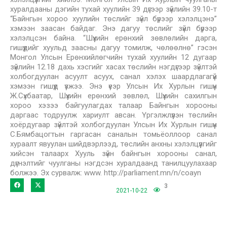
хуралдааны дэгийн тухай хуулийн 39 дүгээр зүйлийн 39.10-т
“Байнгын хороо хуулийн төслийг зүйл бүрээр хэлэлцэнэ”
хэмээн заасан байдаг. Энэ дагуу төслийг зүйл бүрээр
хэлэлцсэн байна. “Шүүхийн ерөнхий зөвлөлийн дарга,
гишүүдийг хуульд заасны дагуу томилж, чөлөөлнө” гэсэн
Монгол Улсын Ерөнхийлөгчийн тухай хуулийн 12 дугаар
зүйлийн 12.18 дахь хэсгийг хасах төслийн нэгдүгээр зүйлтэй
холбогдуулан асуулт асуух, санал хэлэх шаардлагагүй
хэмээн гишүүд үзжээ. Энэ үеэр Улсын Их Хурлын гишүүн
Ж.Сүхбаатар, Шүүхийн ерөнхий зөвлөл, Шүүхийн сахилгын
хороо хэзээ байгуулагдах талаар Байнгын хорооны
даргаас тодруулж хариулт авсан. Үргэлжлүүлэн төслийн
хоёрдугаар зүйлтэй холбогдуулан Улсын Их Хурлын гишүүн
С.Бямбацогтын гаргасан саналын томьёоллоор санал
хураалт явуулан шийдвэрлээд, төслийн анхны хэлэлцүүлгийг
хийсэн талаарх Хууль зүйн байнгын хорооны санал,
дүгнэлтийг чуулганы нэгдсэн хуралдаанд танилцуулахаар
болжээ. Эх сурвалж: www. http://parliament.mn/n/coayn
3
2021-10-22