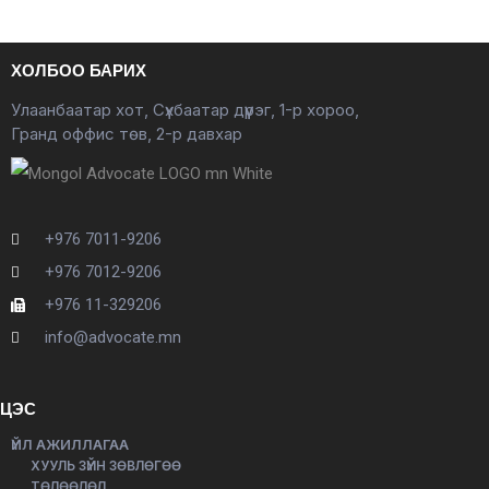
ХОЛБОО БАРИХ
Улаанбаатар хот, Сүхбаатар дүүрэг, 1-р хороо,
Гранд оффис төв, 2-р давхар
+976 7011-9206
+976 7012-9206
+976 11-329206
info@advocate.mn
ЦЭС
ҮЙЛ АЖИЛЛАГАА
ХУУЛЬ ЗҮЙН ЗӨВЛӨГӨӨ
ТӨЛӨӨЛӨЛ