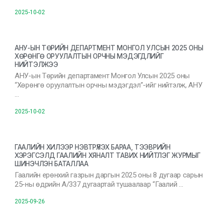
2025-10-02
АНУ-ЫН ТӨРИЙН ДЕПАРТМЕНТ МОНГОЛ УЛСЫН 2025 ОНЫ
ХӨРӨНГӨ ОРУУЛАЛТЫН ОРЧНЫ МЭДЭГДЛИЙГ
НИЙТЭЛЖЭЭ
АНУ-ын Төрийн департамент Монгол Улсын 2025 оны
“Хөрөнгө оруулалтын орчны мэдэгдэл”-ийг нийтэлж, АНУ
…
2025-10-02
ГААЛИЙН ХИЛЭЭР НЭВТРҮҮЛЭХ БАРАА, ТЭЭВРИЙН
ХЭРЭГСЭЛД ГААЛИЙН ХЯНАЛТ ТАВИХ НИЙТЛЭГ ЖУРМЫГ
ШИНЭЧЛЭН БАТАЛЛАА
Гаалийн ерөнхий газрын даргын 2025 оны 8 дугаар сарын
25-ны өдрийн А/337 дугаартай тушаалаар “Гаалий …
2025-09-26