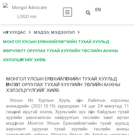
EN
НҮҮР ХУУДАС
МЭДЭЭ, МЭДЭЭЛЭЛ
МОНГОЛ УЛСЫН ЕРӨНХИЙЛӨГЧИЙН ТУХАЙ ХУУЛЬД
ӨӨРЧЛӨЛТ ОРУУЛАХ ТУХАЙ ХУУЛИЙН ТӨСЛИЙН АНХНЫ
ХЭЛЭЛЦҮҮЛГИЙГ ХИЙВ.
МОНГОЛ УЛСЫН ЕРӨНХИЙЛӨГЧИЙН ТУХАЙ ХУУЛЬД
ӨӨРЧЛӨЛТ ОРУУЛАХ ТУХАЙ ХУУЛИЙН ТӨСЛИЙН АНХНЫ
ХЭЛЭЛЦҮҮЛГИЙГ ХИЙВ.
Улсын Их Хурлын Хууль зүйн байнгын хорооны
өнөөдрийн (2021.10.19) хуралдаан 14 цаг 24 минутад 11
гишүүний ирцтэй эхэлж, Хуульчийн эрх зүйн байдлын тухай
хуулийн шинэчилсэн найруулгын төслийн хамт өргөн
мэдүүлсэн Монгол Улсын Ерөнхийлөгчийн тухай хуульд
өөрчлөлт оруулах тухай хуулийн төслийн анхны
хэлэлцүүлгийг хийлээ. Монгол Улсын Их Хурлын чуулганы