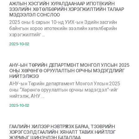
АЖЛЫН ХЭСГИЙН ХУРАЛДААНААР ИПОТЕКИЙН
ЗЭЭЛИЙН ХӨТӨЛБӨРИЙН ХЭРЭГЖИЛТИЙН ТАЛААР
МЭДЭЭЛЭЛ СОНСЛОО
2025 оны 6 сарын 10-нд УИХ-ын Эдийн засгийн
байнгын хороо ипотекийн зээлийн хөтөлбөрийн
хэрэгжилтийг …
2025-10-02
АНУ-ЫН ТӨРИЙН ДЕПАРТМЕНТ МОНГОЛ УЛСЫН 2025
ОНЫ ХӨРӨНГӨ ОРУУЛАЛТЫН ОРЧНЫ МЭДЭГДЛИЙГ
НИЙТЭЛЖЭЭ
АНУ-ын Төрийн департамент Монгол Улсын 2025
оны “Хөрөнгө оруулалтын орчны мэдэгдэл”-ийг
нийтэлж, АНУ …
2025-10-02
ГААЛИЙН ХИЛЭЭР НЭВТРҮҮЛЭХ БАРАА, ТЭЭВРИЙН
ХЭРЭГСЭЛД ГААЛИЙН ХЯНАЛТ ТАВИХ НИЙТЛЭГ
ЖУРМЫГ ШИНЭЧЛЭН БАТАЛЛАА