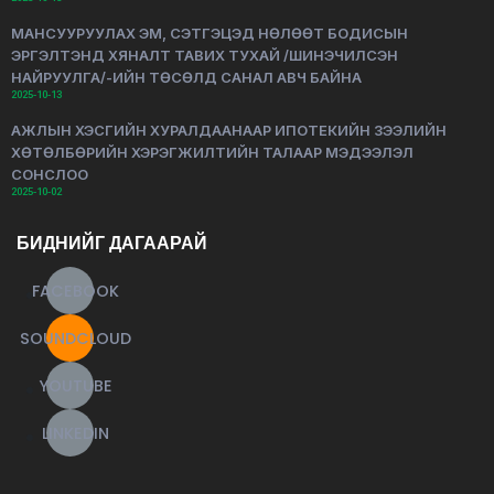
МАНСУУРУУЛАХ ЭМ, СЭТГЭЦЭД НӨЛӨӨТ БОДИСЫН
ЭРГЭЛТЭНД ХЯНАЛТ ТАВИХ ТУХАЙ /ШИНЭЧИЛСЭН
НАЙРУУЛГА/-ИЙН ТӨСӨЛД САНАЛ АВЧ БАЙНА
2025-10-13
АЖЛЫН ХЭСГИЙН ХУРАЛДААНААР ИПОТЕКИЙН ЗЭЭЛИЙН
ХӨТӨЛБӨРИЙН ХЭРЭГЖИЛТИЙН ТАЛААР МЭДЭЭЛЭЛ
СОНСЛОО
2025-10-02
БИДНИЙГ ДАГААРАЙ
FACEBOOK
SOUNDCLOUD
YOUTUBE
LINKEDIN