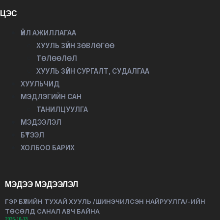
ЦЭС
ҮЙЛ АЖИЛЛАГАА
ХУУЛЬ ЗҮЙН ЗӨВЛӨГӨӨ
ТӨЛӨӨЛӨЛ
ХУУЛЬ ЗҮЙН СУРГАЛТ, СУДАЛГАА
ХУУЛЬЧИД
МЭДЛЭГИЙН САН
ТАНИЛЦУУЛГА
МЭДЭЭЛЭЛ
БҮТЭЭЛ
ХОЛБОО БАРИХ
МЭДЭЭ МЭДЭЭЛЭЛ
ГЭР БҮЛИЙН ТУХАЙ ХУУЛЬ /ШИНЭЧИЛСЭН НАЙРУУЛГА/-ИЙН
ТӨСӨЛД САНАЛ АВЧ БАЙНА
2025-10-13