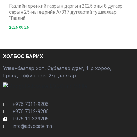
Гаалийн ерөнхий газрын даргын 2025 оны 8 дугаар
сарын 25-ны өдрийн А/337 дугаартай тушаалаар
“Гаалий …
2025-09-26
ХОЛБОО БАРИХ
Улаанбаатар хот, Сүхбаатар дүүрэг, 1-р хороо,
Гранд оффис төв, 2-р давхар
+976 7011-9206
+976 7012-9206
+976 11-329206
info@advocate.mn