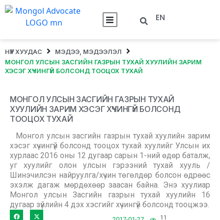
EN
НҮҮР ХУУДАС
МЭДЭЭ, МЭДЭЭЛЭЛ
МОНГОЛ УЛСЫН ЗАСГИЙН ГАЗРЫН ТУХАЙ ХУУЛИЙН ЗАРИМ
ХЭСЭГ ХҮЧИНГҮЙ БОЛСОНД ТООЦОХ ТУХАЙ
МОНГОЛ УЛСЫН ЗАСГИЙН ГАЗРЫН ТУХАЙ
ХУУЛИЙН ЗАРИМ ХЭСЭГ ХҮЧИНГҮЙ БОЛСОНД
ТООЦОХ ТУХАЙ
Монгол улсын засгийн газрын тухай хуулийн зарим
хэсэг хүчингүй болсонд тооцох тухай хуулийг Улсын их
хурлаас 2016 оны 12 дугаар сарын 1-ний өдөр баталж,
уг хуулийг олон улсын гэрээний тухай хууль /
Шинэчилсэн найруулга/хүчин төгөлдөр болсон өдрөөс
эхэлж дагаж мөрдөхөөр заасан байна. Энэ хуулиар
Монгол улсын Засгийн газрын тухай хуулийн 16
дугаар зүйлийн 4 дэх хэсгийг хүчингүй болсонд тооцжээ.
11
2017-01-27