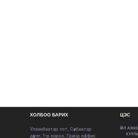
ХОЛБОО БАРИХ
ЦЭС
ҮЙЛ АЖИ
Улаанбаатар хот, Сүхбаатар
ХУУЛЬ
дүүрэг, 1-р хороо, Гранд оффис