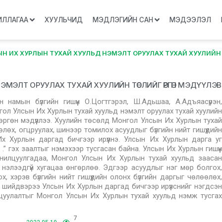
ИЛЛАГАА
ХУУЛЬЧИД
МЭДЛЭГИЙН САН
МЭДЭЭЛЭЛ
Н ИХ ХУРЛЫН ТУХАЙ ХУУЛЬД НЭМЭЛТ ОРУУЛАХ ТУХАЙ ХУУЛИЙН 
МЭЛТ ОРУУЛАХ ТУХАЙ ХУУЛИЙН ТӨСЛИЙГ ӨРГӨН МЭДҮҮЛЭВ
намын бүлгийн гишүүн О.Цогтгэрэл, Ш.Адьшаа, А.Адъяасүрэн,
нгол Улсын Их Хурлын тухай хуульд нэмэлт оруулах тухай хуулийн
ргөн мэдүүллээ. Хуулийн төсөлд Монгол Улсын Их Хурлын тухай
өөлөх, огцруулах, шинээр томилох асуудлыг бүлгийн нийт гишүүдийн
 Хурлын даргад бичгээр ирүүлнэ. Улсын Их Хурлын дарга уг
 гэх заалтыг нэмэхээр тусгасан байна. Улсын Их Хурлын гишүүн
анилцуулгадаа, Монгол Улсын Их Хурлын тухай хуульд заасан
үрч, нэлээдгүй хугацаа өнгөрлөө. Эдгээр асуудлыг нэг мөр болгох,
гох, хэрэв бүлгийн нийт гишүүдийн олонх бүлгийн даргыг чөлөөлөх,
 шийдвэрээ Улсын Их Хурлын даргад бичгээр ирүүлснийг нэгдсэн
хицуулалтыг Монгол Улсын Их Хурлын тухай хуульд нэмж тусгах
7