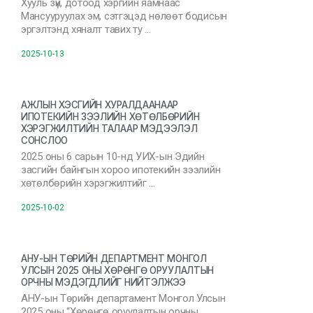
Хууль зүй, дотоод хэргийн яамнаас
Мансууруулах эм, сэтгэцэд нөлөөт бодисын
эргэлтэнд хяналт тавих ту …
2025-10-13
АЖЛЫН ХЭСГИЙН ХУРАЛДААНААР
ИПОТЕКИЙН ЗЭЭЛИЙН ХӨТӨЛБӨРИЙН
ХЭРЭГЖИЛТИЙН ТАЛААР МЭДЭЭЛЭЛ
СОНСЛОО
2025 оны 6 сарын 10-нд УИХ-ын Эдийн
засгийн байнгын хороо ипотекийн зээлийн
хөтөлбөрийн хэрэгжилтийг …
2025-10-02
АНУ-ЫН ТӨРИЙН ДЕПАРТМЕНТ МОНГОЛ
УЛСЫН 2025 ОНЫ ХӨРӨНГӨ ОРУУЛАЛТЫН
ОРЧНЫ МЭДЭГДЛИЙГ НИЙТЭЛЖЭЭ
АНУ-ын Төрийн департамент Монгол Улсын
2025 оны “Хөрөнгө оруулалтын орчны