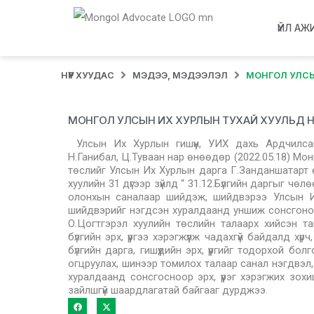
ҮЙЛ АЖ
НҮҮР ХУУДАС
МЭДЭЭ, МЭДЭЭЛЭЛ
МОНГОЛ УЛСЫ
МОНГОЛ УЛСЫН ИХ ХУРЛЫН ТУХАЙ ХУУЛЬД НЭ
Улсын Их Хурлын гишүүн, УИХ дахь Ардчилсан 
Н.Ганибал, Ц.Туваан нар өнөөдөр (2022.05.18) Мо
төслийг Улсын Их Хурлын дарга Г.Занданшатарт ө
хуулийн 31 дүгээр зүйлд “ 31.12.Бүлгийн даргыг чөл
олонхын саналаар шийдэж, шийдвэрээ Улсын Их
шийдвэрийг нэгдсэн хуралдаанд уншиж сонсгоно .”
О.Цогтгэрэл хуулийн төслийн талаарх хийсэн т
бүлгийн эрх, үүргээ хэрэгжүүлж чадахгүй байдалд х
бүлгийн дарга, гишүүдийн эрх, үүргийг тодорхой бол
огцруулах, шинээр томилох талаар санал нэгдвэл,
хуралдаанд сонсгосноор эрх, үүрэг хэрэгжих зо
зайлшгүй шаардлагатай байгааг дурджээ.