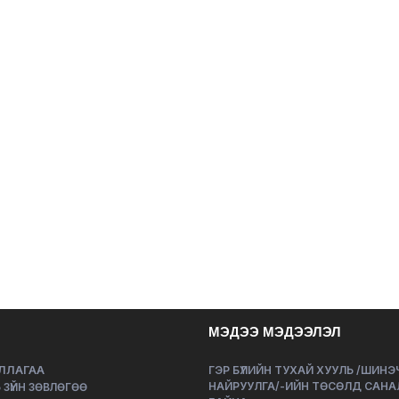
МЭДЭЭ МЭДЭЭЛЭЛ
ЛЛАГАА
ГЭР БҮЛИЙН ТУХАЙ ХУУЛЬ /ШИН
НАЙРУУЛГА/-ИЙН ТӨСӨЛД САНА
 ЗҮЙН ЗӨВЛӨГӨӨ