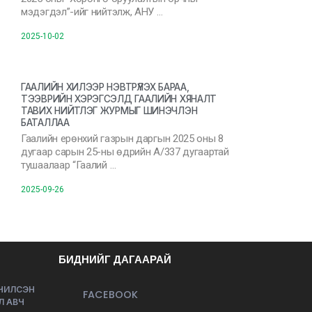
мэдэгдэл”-ийг нийтэлж, АНУ …
2025-10-02
ГААЛИЙН ХИЛЭЭР НЭВТРҮҮЛЭХ БАРАА,
ТЭЭВРИЙН ХЭРЭГСЭЛД ГААЛИЙН ХЯНАЛТ
ТАВИХ НИЙТЛЭГ ЖУРМЫГ ШИНЭЧЛЭН
БАТАЛЛАА
Гаалийн ерөнхий газрын даргын 2025 оны 8
дугаар сарын 25-ны өдрийн А/337 дугаартай
тушаалаар “Гаалий …
2025-09-26
БИДНИЙГ ДАГААРАЙ
ЭЧИЛСЭН
FACEBOOK
Л АВЧ