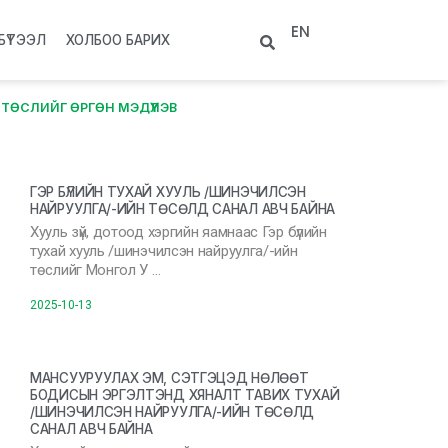
EN
БҮТЭЭЛ
ХОЛБОО БАРИХ
ТӨСЛИЙГ ӨРГӨН МЭДҮҮЛЭВ
ГЭР БҮЛИЙН ТУХАЙ ХУУЛЬ /ШИНЭЧИЛСЭН
НАЙРУУЛГА/-ИЙН ТӨСӨЛД САНАЛ АВЧ БАЙНА
Хууль зүй, дотоод хэргийн яамнаас Гэр бүлийн
тухай хууль /шинэчилсэн найруулга/-ийн
төслийг Монгол У …
2025-10-13
МАНСУУРУУЛАХ ЭМ, СЭТГЭЦЭД НӨЛӨӨТ
БОДИСЫН ЭРГЭЛТЭНД ХЯНАЛТ ТАВИХ ТУХАЙ
/ШИНЭЧИЛСЭН НАЙРУУЛГА/-ИЙН ТӨСӨЛД
САНАЛ АВЧ БАЙНА