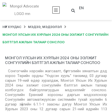
EN
НҮҮР ХУУДАС
МЭДЭЭ, МЭДЭЭЛЭЛ
МОНГОЛ УЛСЫН ИХ ХУРЛЫН 2024 ОНЫ ЭЭЛЖИТ СОНГУУЛИЙН
БЭЛТГЭЛ АЖЛЫН ТАЛААР СОНСЛОО
МОНГОЛ УЛСЫН ИХ ХУРЛЫН 2024 ОНЫ ЭЭЛЖИТ
СОНГУУЛИЙН БЭЛТГЭЛ АЖЛЫН ТАЛААР СОНСЛОО
Сонгогчийн нэрсийн жагсаалт, бүртгэлийн хяналтын дэд
хороо Төрийн ордны “Үндсэн хууль” танхимд 03 дугаар
сарын 19-ний өдөр хуралдаж, Монгол Улсын Их Хурлын
2024 оны ээлжит сонгуулийн бэлтгэл ажлын талаар
холбогдох байгууллагуудын мэдээллийг сонслоо.
Сонгуулийн Ерөнхий хорооны даргын мэдээлснээр
Сонгуулийн автоматжуулсан системийн тухай хуулийн 6
дугаар зүйлийн 6.1.1-т заасны дагуу Монгол Улсын Их
Хурлын 2023 оны 12 дугаар сарын 21-ний өдрийн 113