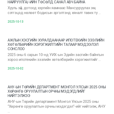
НАЙРУУЛГА/-ИЙН ТӨСӨЛД САНАЛ АВЧ БАЙНА
Хууль зүй, дотоод хэргийн яамнаас Мансууруулах эм,
сэтгэцэд нөлөөт бодисын эргэлтэнд хяналт тавих ту …
2025-10-13
АЖЛЫН ХЭСГИЙН ХУРАЛДААНААР ИПОТЕКИЙН ЗЭЭЛИЙН
ХӨТӨЛБӨРИЙН ХЭРЭГЖИЛТИЙН ТАЛААР МЭДЭЭЛЭЛ
СОНСЛОО
2025 оны 6 сарын 10-нд УИХ-ын Эдийн засгийн байнгын
хороо ипотекийн зээлийн хөтөлбөрийн хэрэгжилтийг …
2025-10-02
АНУ-ЫН ТӨРИЙН ДЕПАРТМЕНТ МОНГОЛ УЛСЫН 2025 ОНЫ
ХӨРӨНГӨ ОРУУЛАЛТЫН ОРЧНЫ МЭДЭГДЛИЙГ
НИЙТЭЛЖЭЭ
АНУ-ын Төрийн департамент Монгол Улсын 2025 оны
“Хөрөнгө оруулалтын орчны мэдэгдэл”-ийг нийтэлж, АНУ
…