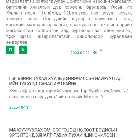
мэдээлэлтэй холбогдуулан Сонгогчийн нэрсийн жагсаалт,
бүртгэлийн хяналтын дэд хорооны бүрэлдэхүүн, Улсын Их
Хурлын гишүүн Г.Ганболд, Ж.Батсуурь нар асуулт асууж,
хариулт авав. Сонгуулийг шударга явуулахын тулд
иргэдийг мэдээллээр хангах, ялангуяа сонгогчдын нэрийн
жагсаалттай холбоотой зар, сурталчилгааг олон нийтэд
түлхүү хүргэх шаардлагатайг онцолсноор хуралдаан
өндөрлөв.
6
2024-03-22
ГЭР БҮЛИЙН ТУХАЙ ХУУЛЬ /ШИНЭЧИЛСЭН НАЙРУУЛГА/-
ИЙН ТӨСӨЛД САНАЛ АВЧ БАЙНА
Хууль зүй, дотоод хэргийн яамнаас Гэр бүлийн тухай хууль /
шинэчилсэн найруулга/-ийн төслийг Монгол У …
2025-10-13
МАНСУУРУУЛАХ ЭМ, СЭТГЭЦЭД НӨЛӨӨТ БОДИСЫН
ЭРГЭЛТЭНД ХЯНАЛТ ТАВИХ ТУХАЙ /ШИНЭЧИЛСЭН