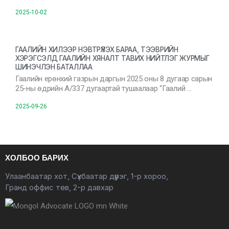
2025-10-02
ГААЛИЙН ХИЛЭЭР НЭВТРҮҮЛЭХ БАРАА, ТЭЭВРИЙН
ХЭРЭГСЭЛД ГААЛИЙН ХЯНАЛТ ТАВИХ НИЙТЛЭГ ЖУРМЫГ
ШИНЭЧЛЭН БАТАЛЛАА
Гаалийн ерөнхий газрын даргын 2025 оны 8 дугаар сарын
25-ны өдрийн А/337 дугаартай тушаалаар “Гаалий …
2025-09-26
ХОЛБОО БАРИХ
Улаанбаатар хот, Сүхбаатар дүүрэг, 1-р хороо,
Гранд оффис төв, 2-р давхар