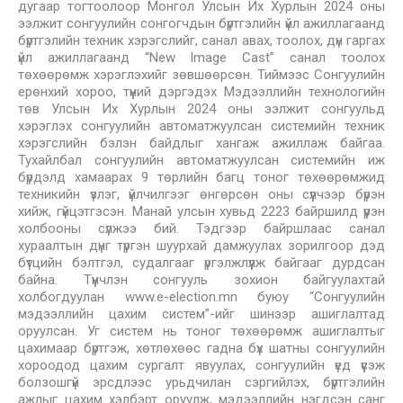
дугаар тогтоолоор Монгол Улсын Их Хурлын 2024 оны
ээлжит сонгуулийн сонгогчдын бүртгэлийн үйл ажиллагаанд
бүртгэлийн техник хэрэгслийг, санал авах, тоолох, дүн гаргах
үйл ажиллагаанд “New Image Cast” санал тоолох
төхөөрөмж хэрэглэхийг зөвшөөрсөн. Тиймээс Сонгуулийн
ерөнхий хороо, түүний дэргэдэх Мэдээллийн технологийн
төв Улсын Их Хурлын 2024 оны ээлжит сонгуульд
хэрэглэх сонгуулийн автоматжуулсан системийн техник
хэрэгслийн бэлэн байдлыг хангаж ажиллаж байгаа.
Тухайлбал сонгуулийн автоматжуулсан системийн иж
бүрдэлд хамаарах 9 төрлийн багц тоног төхөөрөмжид
техникийн үзлэг, үйлчилгээг өнгөрсөн оны сүүлчээр бүрэн
хийж, гүйцэтгэсэн. Манай улсын хувьд 2223 байршилд үүрэн
холбооны сүлжээ бий. Тэдгээр байршлаас санал
хураалтын дүнг түргэн шуурхай дамжуулах зорилгоор дэд
бүтцийн бэлтгэл, судалгааг үргэлжлүүлж байгааг дурдсан
байна. Түүнчлэн сонгууль зохион байгуулахтай
холбогдуулан www.e-election.mn буюу “Сонгуулийн
мэдээллийн цахим систем”-ийг шинээр ашиглалтад
оруулсан. Уг систем нь тоног төхөөрөмж ашиглалтыг
цахимаар бүртгэж, хөтлөхөөс гадна бүх шатны сонгуулийн
хороодод цахим сургалт явуулах, сонгуулийн үед үүсэж
болзошгүй эрсдлээс урьдчилан сэргийлэх, бүртгэлийн
ажлыг цахим хэлбэрт оруулж, мэдээллийн нэгдсэн санг