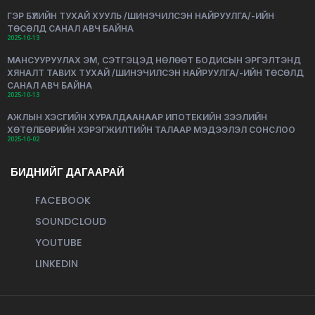
ГЭР БҮЛИЙН ТУХАЙ ХУУЛЬ /ШИНЭЧИЛСЭН НАЙРУУЛГА/-ИЙН
ТӨСӨЛД САНАЛ АВЧ БАЙНА
2025-10-13
МАНСУУРУУЛАХ ЭМ, СЭТГЭЦЭД НӨЛӨӨТ БОДИСЫН ЭРГЭЛТЭНД
ХЯНАЛТ ТАВИХ ТУХАЙ /ШИНЭЧИЛСЭН НАЙРУУЛГА/-ИЙН ТӨСӨЛД
САНАЛ АВЧ БАЙНА
2025-10-13
АЖЛЫН ХЭСГИЙН ХУРАЛДААНААР ИПОТЕКИЙН ЗЭЭЛИЙН
ХӨТӨЛБӨРИЙН ХЭРЭГЖИЛТИЙН ТАЛААР МЭДЭЭЛЭЛ СОНСЛОО
2025-10-02
БИДНИЙГ ДАГААРАЙ
FACEBOOK
SOUNDCLOUD
YOUTUBE
LINKEDIN