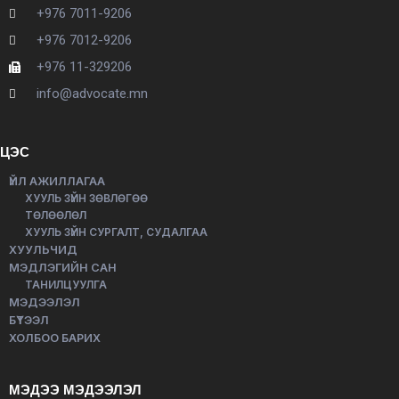
+976 7011-9206
+976 7012-9206
+976 11-329206
info@advocate.mn
ЦЭС
ҮЙЛ АЖИЛЛАГАА
ХУУЛЬ ЗҮЙН ЗӨВЛӨГӨӨ
ТӨЛӨӨЛӨЛ
ХУУЛЬ ЗҮЙН СУРГАЛТ, СУДАЛГАА
ХУУЛЬЧИД
МЭДЛЭГИЙН САН
ТАНИЛЦУУЛГА
МЭДЭЭЛЭЛ
БҮТЭЭЛ
ХОЛБОО БАРИХ
МЭДЭЭ МЭДЭЭЛЭЛ