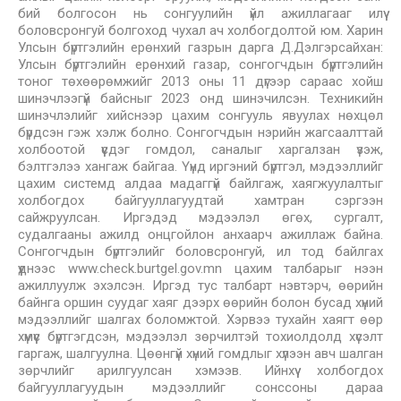
бий болгосон нь сонгуулийн үйл ажиллагааг илүү
боловсронгуй болгоход чухал ач холбогдолтой юм. Харин
Улсын бүртгэлийн ерөнхий газрын дарга Д.Дэлгэрсайхан:
Улсын бүртгэлийн ерөнхий газар, сонгогчдын бүртгэлийн
тоног төхөөрөмжийг 2013 оны 11 дүгээр сараас хойш
шинэчлээгүй байсныг 2023 онд шинэчилсэн. Техникийн
шинэчлэлийг хийснээр цахим сонгууль явуулах нөхцөл
бүрдсэн гэж хэлж болно. Сонгогчдын нэрийн жагсаалттай
холбоотой үүсдэг гомдол, саналыг харгалзан үзэж,
бэлтгэлээ хангаж байгаа. Үүнд иргэний бүртгэл, мэдээллийг
цахим системд алдаа мадаггүй байлгаж, хаягжуулалтыг
холбогдох байгууллагуудтай хамтран сэргээн
сайжруулсан. Иргэдэд мэдээлэл өгөх, сургалт,
судалгааны ажилд онцгойлон анхаарч ажиллаж байна.
Сонгогчдын бүртгэлийг боловсронгуй, ил тод байлгах
үүднээс www.check.burtgel.gov.mn цахим талбарыг нээн
ажиллуулж эхэлсэн. Иргэд тус талбарт нэвтэрч, өөрийн
байнга оршин суудаг хаяг дээрх өөрийн болон бусад хүний
мэдээллийг шалгах боломжтой. Хэрвээ тухайн хаягт өөр
хүмүүс бүртгэгдсэн, мэдээлэл зөрчилтэй тохиолдолд хүсэлт
гаргаж, шалгуулна. Цөөнгүй хүний гомдлыг хүлээн авч шалган
зөрчлийг арилгуулсан хэмээв. Ийнхүү холбогдох
байгууллагуудын мэдээллийг сонссоны дараа