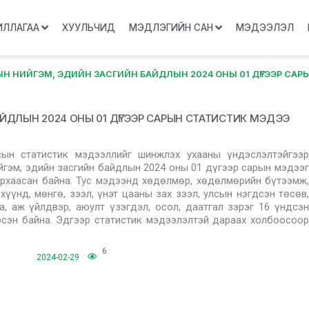
ИЛЛАГАА
ХУУЛЬЧИД
МЭДЛЭГИЙН САН
МЭДЭЭЛЭЛ
Н НИЙГЭМ, ЭДИЙН ЗАСГИЙН БАЙДЛЫН 2024 ОНЫ 01 ДҮГЭЭР САР
ЙДЛЫН 2024 ОНЫ 01 ДҮГЭЭР САРЫН СТАТИСТИК МЭДЭЭ
сын статистик мэдээллийг шинжлэх ухааны үндэслэлтэйгээр
ийгэм, эдийн засгийн байдлын 2024 оны 01 дүгээр сарын мэдээг
архаасан байна. Тус мэдээнд хөдөлмөр, хөдөлмөрийн бүтээмж,
үүнд, мөнгө, зээл, үнэт цааны зах зээл, улсын нэгдсэн төсөв,
а, аж үйлдвэр, аюулт үзэгдэл, осол, даатгал зэрэг 16 үндсэн
эсэн байна. Эдгээр статистик мэдээлэлтэй дараах холбоосоор
6
2024-02-29