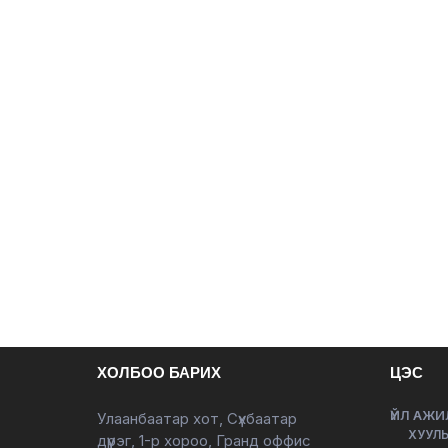
ХОЛБОО БАРИХ
ЦЭС
ҮЙЛ АЖИ
Улаанбаатар хот, Сүхбаатар
ХУУЛЬ
дүүрэг, 1-р хороо, Гранд оффис