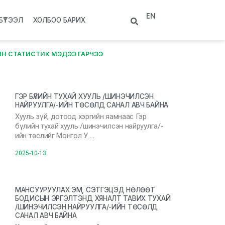
EN
БҮТЭЭЛ
ХОЛБОО БАРИХ
ЫН СТАТИСТИК МЭДЭЭ ГАРЧЭЭ
ГЭР БҮЛИЙН ТУХАЙ ХУУЛЬ /ШИНЭЧИЛСЭН
НАЙРУУЛГА/-ИЙН ТӨСӨЛД САНАЛ АВЧ БАЙНА
Хууль зүй, дотоод хэргийн яамнаас Гэр
бүлийн тухай хууль /шинэчилсэн найруулга/-
ийн төслийг Монгол У …
2025-10-13
МАНСУУРУУЛАХ ЭМ, СЭТГЭЦЭД НӨЛӨӨТ
БОДИСЫН ЭРГЭЛТЭНД ХЯНАЛТ ТАВИХ ТУХАЙ
/ШИНЭЧИЛСЭН НАЙРУУЛГА/-ИЙН ТӨСӨЛД
САНАЛ АВЧ БАЙНА