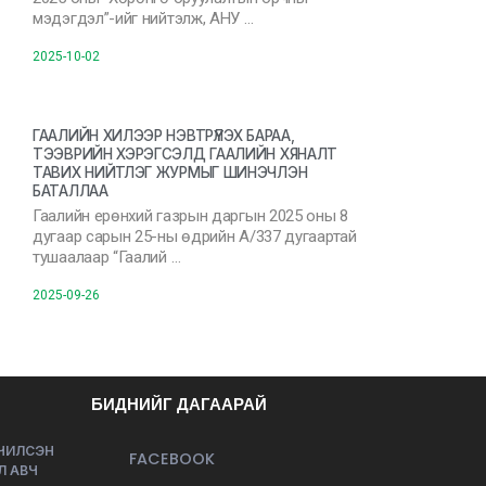
мэдэгдэл”-ийг нийтэлж, АНУ …
2025-10-02
ГААЛИЙН ХИЛЭЭР НЭВТРҮҮЛЭХ БАРАА,
ТЭЭВРИЙН ХЭРЭГСЭЛД ГААЛИЙН ХЯНАЛТ
ТАВИХ НИЙТЛЭГ ЖУРМЫГ ШИНЭЧЛЭН
БАТАЛЛАА
Гаалийн ерөнхий газрын даргын 2025 оны 8
дугаар сарын 25-ны өдрийн А/337 дугаартай
тушаалаар “Гаалий …
2025-09-26
БИДНИЙГ ДАГААРАЙ
ЭЧИЛСЭН
FACEBOOK
Л АВЧ