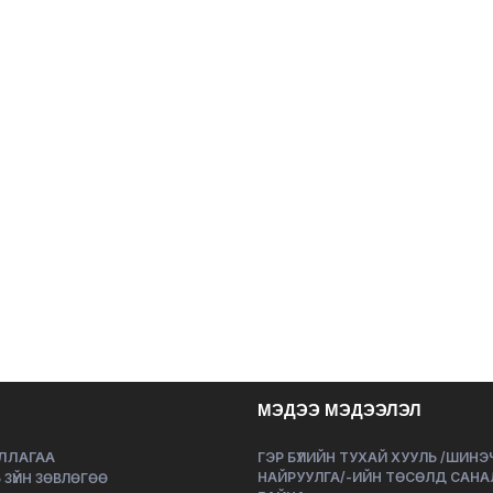
МЭДЭЭ МЭДЭЭЛЭЛ
ЛЛАГАА
ГЭР БҮЛИЙН ТУХАЙ ХУУЛЬ /ШИН
НАЙРУУЛГА/-ИЙН ТӨСӨЛД САНА
 ЗҮЙН ЗӨВЛӨГӨӨ