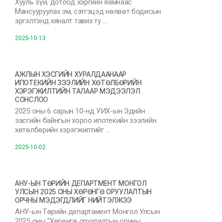
Хууль зүй, дотоод хэргийн яамнаас
Мансууруулах эм, сэтгэцэд нөлөөт бодисын
эргэлтэнд хяналт тавих ту …
2025-10-13
АЖЛЫН ХЭСГИЙН ХУРАЛДААНААР
ИПОТЕКИЙН ЗЭЭЛИЙН ХӨТӨЛБӨРИЙН
ХЭРЭГЖИЛТИЙН ТАЛААР МЭДЭЭЛЭЛ
СОНСЛОО
2025 оны 6 сарын 10-нд УИХ-ын Эдийн
засгийн байнгын хороо ипотекийн зээлийн
хөтөлбөрийн хэрэгжилтийг …
2025-10-02
АНУ-ЫН ТӨРИЙН ДЕПАРТМЕНТ МОНГОЛ
УЛСЫН 2025 ОНЫ ХӨРӨНГӨ ОРУУЛАЛТЫН
ОРЧНЫ МЭДЭГДЛИЙГ НИЙТЭЛЖЭЭ
АНУ-ын Төрийн департамент Монгол Улсын
2025 оны “Хөрөнгө оруулалтын орчны