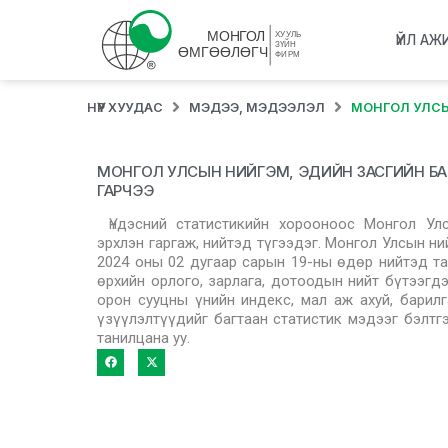
ҮЙЛ АЖ
НҮҮР ХУУДАС
МЭДЭЭ, МЭДЭЭЛЭЛ
МОНГОЛ УЛСЫ
МОНГОЛ УЛСЫН НИЙГЭМ, ЭДИЙН ЗАСГИЙН БА
ГАРЧЭЭ
Үндэсний статистикийн хорооноос Монгол Ул
эрхлэн гаргаж, нийтэд түгээдэг. Монгол Улсын н
2024 оны 02 дугаар сарын 19-ны өдөр нийтэд т
өрхийн орлого, зарлага, дотоодын нийт бүтээгдэх
орон сууцны үнийн индекс, мал аж ахуй, барилг
үзүүлэлтүүдийг багтаан статистик мэдээг бэлтг
танилцана уу.