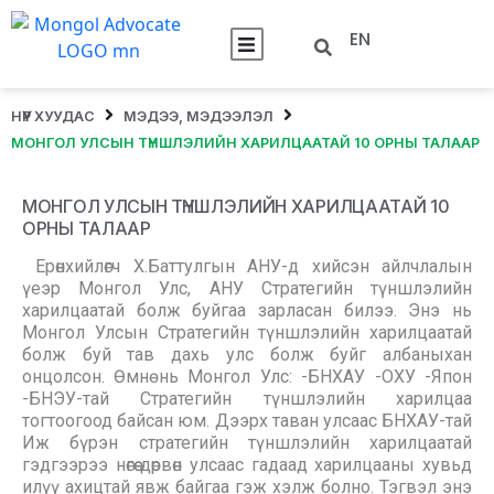
EN
НҮҮР ХУУДАС
МЭДЭЭ, МЭДЭЭЛЭЛ
МОНГОЛ УЛСЫН ТҮНШЛЭЛИЙН ХАРИЛЦААТАЙ 10 ОРНЫ ТАЛААР
МОНГОЛ УЛСЫН ТҮНШЛЭЛИЙН ХАРИЛЦААТАЙ 10
ОРНЫ ТАЛААР
Ерөнхийлөгч Х.Баттулгын АНУ-д хийсэн айлчлалын
үеэр Монгол Улс, АНУ Стратегийн түншлэлийн
харилцаатай болж буйгаа зарласан билээ. Энэ нь
Монгол Улсын Стратегийн түншлэлийн харилцаатай
болж буй тав дахь улс болж буйг албаныхан
онцолсон. Өмнө нь Монгол Улс: -БНХАУ -ОХУ -Япон
-БНЭУ-тай Стратегийн түншлэлийн харилцаа
тогтоогоод байсан юм. Дээрх таван улсаас БНХАУ-тай
Иж бүрэн стратегийн түншлэлийн харилцаатай
гэдгээрээ нөгөө дөрвөн улсаас гадаад харилцааны хувьд
илүү ахицтай явж байгаа гэж хэлж болно. Тэгвэл энэ