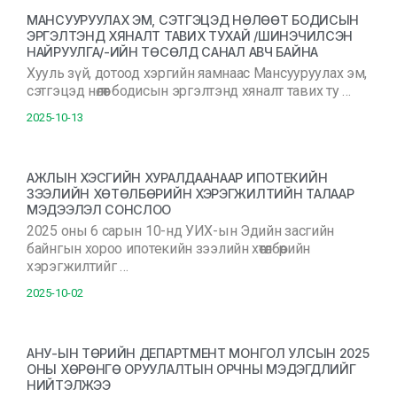
МАНСУУРУУЛАХ ЭМ, СЭТГЭЦЭД НӨЛӨӨТ БОДИСЫН
ЭРГЭЛТЭНД ХЯНАЛТ ТАВИХ ТУХАЙ /ШИНЭЧИЛСЭН
НАЙРУУЛГА/-ИЙН ТӨСӨЛД САНАЛ АВЧ БАЙНА
Хууль зүй, дотоод хэргийн яамнаас Мансууруулах эм,
сэтгэцэд нөлөөт бодисын эргэлтэнд хяналт тавих ту …
2025-10-13
АЖЛЫН ХЭСГИЙН ХУРАЛДААНААР ИПОТЕКИЙН
ЗЭЭЛИЙН ХӨТӨЛБӨРИЙН ХЭРЭГЖИЛТИЙН ТАЛААР
МЭДЭЭЛЭЛ СОНСЛОО
2025 оны 6 сарын 10-нд УИХ-ын Эдийн засгийн
байнгын хороо ипотекийн зээлийн хөтөлбөрийн
хэрэгжилтийг …
2025-10-02
АНУ-ЫН ТӨРИЙН ДЕПАРТМЕНТ МОНГОЛ УЛСЫН 2025
ОНЫ ХӨРӨНГӨ ОРУУЛАЛТЫН ОРЧНЫ МЭДЭГДЛИЙГ
НИЙТЭЛЖЭЭ