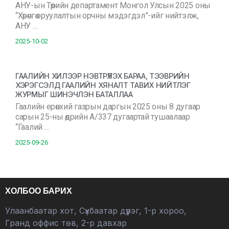
АНУ-ын Төрийн департамент Монгол Улсын 2025 оны
“Хөрөнгө оруулалтын орчны мэдэгдэл”-ийг нийтэлж,
АНУ …
2025-10-02
ГААЛИЙН ХИЛЭЭР НЭВТРҮҮЛЭХ БАРАА, ТЭЭВРИЙН
ХЭРЭГСЭЛД ГААЛИЙН ХЯНАЛТ ТАВИХ НИЙТЛЭГ
ЖУРМЫГ ШИНЭЧЛЭН БАТАЛЛАА
Гаалийн ерөнхий газрын даргын 2025 оны 8 дугаар
сарын 25-ны өдрийн А/337 дугаартай тушаалаар
“Гаалий …
2025-09-26
ХОЛБОО БАРИХ
Улаанбаатар хот, Сүхбаатар дүүрэг, 1-р хороо,
Гранд оффис төв, 2-р давхар