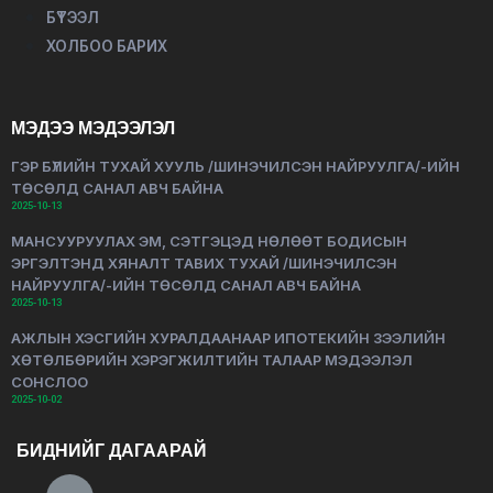
БҮТЭЭЛ
ХОЛБОО БАРИХ
МЭДЭЭ МЭДЭЭЛЭЛ
ГЭР БҮЛИЙН ТУХАЙ ХУУЛЬ /ШИНЭЧИЛСЭН НАЙРУУЛГА/-ИЙН
ТӨСӨЛД САНАЛ АВЧ БАЙНА
2025-10-13
МАНСУУРУУЛАХ ЭМ, СЭТГЭЦЭД НӨЛӨӨТ БОДИСЫН
ЭРГЭЛТЭНД ХЯНАЛТ ТАВИХ ТУХАЙ /ШИНЭЧИЛСЭН
НАЙРУУЛГА/-ИЙН ТӨСӨЛД САНАЛ АВЧ БАЙНА
2025-10-13
АЖЛЫН ХЭСГИЙН ХУРАЛДААНААР ИПОТЕКИЙН ЗЭЭЛИЙН
ХӨТӨЛБӨРИЙН ХЭРЭГЖИЛТИЙН ТАЛААР МЭДЭЭЛЭЛ
СОНСЛОО
2025-10-02
БИДНИЙГ ДАГААРАЙ