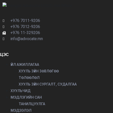
+976 7011-9206
+976 7012-9206
+976 11-329206
info@advocate.mn
ЦЭС
ҮЙЛ АЖИЛЛАГАА
ХУУЛЬ ЗҮЙН ЗӨВЛӨГӨӨ
ТӨЛӨӨЛӨЛ
ХУУЛЬ ЗҮЙН СУРГАЛТ, СУДАЛГАА
ХУУЛЬЧИД
МЭДЛЭГИЙН САН
ТАНИЛЦУУЛГА
МЭДЭЭЛЭЛ