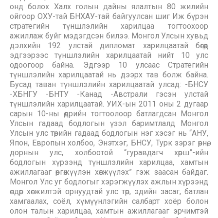
онд болох Халх голын дайны ялалтын 80 жилийн
ойгоор ОХУ-тай БНХАУ-тай байгуулсан шиг Иж бүрэн
стратегийн түншлэлийн харилцаа тогтоохоор
ажиллаж буйг мэдэгдсэн билээ. Монгол Улсын хувьд
дэлхийн 192 улстай дипломат харилцаатай бөгөөд
эдгээрээс түншлэлийн харилцаатай нийт 10 улс
одоогоор байна. Эдгээр 10 улсаас Стратегийн
түншлэлийн харилцаатай нь дээрх тав болж байна.
Бусад таван түншлэлийн харилцаатай улсад: -БНСУ
-ХБНГУ -БНТУ -Канад -Австрали гэсэн улстай
түншлэлийн харилцаатай. УИХ-ын 2011 оны 2 дугаар
сарын 10-ны өдрийн тогтоолоор батлагдсан Монгол
Улсын гадаад бодлогын үзэл баримтлалд Монгол
Улсын улс төрийн гадаад бодлогын нэг хэсэг нь “АНУ,
Япон, Европын холбоо, Энэтхэг, БНСУ, Турк зэрэг өрнө,
дорнын улс, холбоотой “гуравдагч хөрш”-ийн
бодлогын хүрээнд түншлэлийн харилцаа, хамтын
ажиллагааг өргөжүүлэн хөгжүүлэх” гэж заасан байдаг.
Монгол Улс уг бодлогыг хэрэгжүүлэх ажлын хүрээнд
өндөр хөгжилтэй орнуудтай улс төр, эдийн засаг, батлан
хамгаалах, соёл, хүмүүнлэгийн салбарт хоёр болон
олон талын харилцаа, хамтын ажиллагааг эрчимтэй