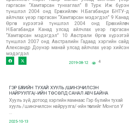
гаргасан “Хамтарсан тунхаглал” 8 Турк Иж бүрэн
түншлэл 2004 онд Ерөнхийлөгч Н.Багабанди БНТУ-д
айлчлах үеэр гаргасан “Хамтарсан мэдэгдэл” 9 Канад
Өргөн хүрээтэй түншлэл 2004 онд Ерөнхийлөгч
Н.Багабанди Канад улсад айлчлах үеэр гаргасан
“Хамтарсан мэдэгдэл” 10 Австрали Өргөн хүрээтэй
түншлэл 2007 онд Австралийн Гадаад хэргийн сайд
Александр Доунэр манай улсад айлчлах үеэр хийсэн
мэдэгдэл
4
2019-08-12
ГЭР БҮЛИЙН ТУХАЙ ХУУЛЬ /ШИНЭЧИЛСЭН
НАЙРУУЛГА/-ИЙН ТӨСӨЛД САНАЛ АВЧ БАЙНА
Хууль зүй, дотоод хэргийн яамнаас Гэр бүлийн тухай
хууль /шинэчилсэн найруулга/-ийн төслийг Монгол У
…
2025-10-13