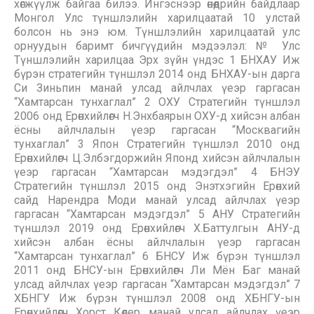
хөгжүүлж байгаа билээ. Ингэснээр өнөөдрийн байдлаар
Монгол Улс түншлэлийн харилцаатай 10 улстай
болсон нь энэ юм. Түншлэлийн харилцаатай улс
орнуудын баримт бичгүүдийн мэдээлэл: № Улс
Түншлэлийн харилцаа Эрх зүйн үндэс 1 БНХАУ Иж
бүрэн стратегийн түншлэл 2014 онд БНХАУ-ын дарга
Си Зиньпин манай улсад айлчлах үеэр гаргасан
“Хамтарсан тунхаглал” 2 ОХУ Стратегийн түншлэл
2006 онд Ерөнхийлөгч Н.Энхбаярын ОХУ-д хийсэн албан
ёсны айлчлалын үеэр гаргасан “Москвагийн
тунхаглал” 3 Япон Стратегийн түншлэл 2010 онд
Ерөнхийлөгч Ц.Элбэгдоржийн Японд хийсэн айлчлалын
үеэр гаргасан “Хамтарсан мэдэгдэл” 4 БНЭУ
Стратегийн түншлэл 2015 онд Энэтхэгийн Ерөнхий
сайд Нарендра Моди манай улсад айлчлах үеэр
гаргасан “Хамтарсан мэдэгдэл” 5 АНУ Стратегийн
түншлэл 2019 онд Ерөнхийлөгч Х.Баттулгын АНУ-д
хийсэн албан ёсны айлчлалын үеэр гаргасан
“Хамтарсан тунхаглал” 6 БНСУ Иж бүрэн түншлэл
2011 онд БНСУ-ын Ерөнхийлөгч Ли Мён Баг манай
улсад айлчлах үеэр гаргасан “Хамтарсан мэдэгдэл” 7
ХБНГУ Иж бүрэн түншлэл 2008 онд ХБНГУ-ын
Ерөнхийлөгч Хорст Көлер манай улсад айлчлах үеэр