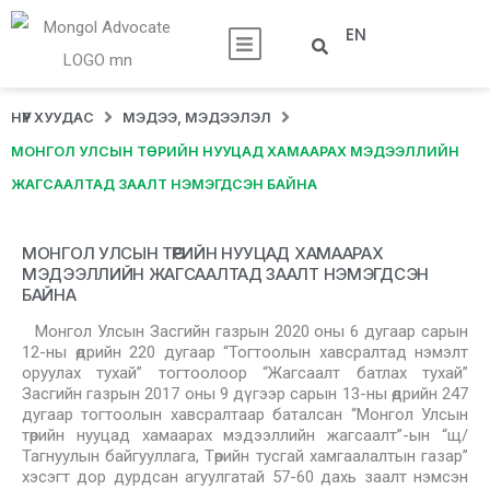
EN
НҮҮР ХУУДАС
МЭДЭЭ, МЭДЭЭЛЭЛ
МОНГОЛ УЛСЫН ТӨРИЙН НУУЦАД ХАМААРАХ МЭДЭЭЛЛИЙН
ЖАГСААЛТАД ЗААЛТ НЭМЭГДСЭН БАЙНА
МОНГОЛ УЛСЫН ТӨРИЙН НУУЦАД ХАМААРАХ
МЭДЭЭЛЛИЙН ЖАГСААЛТАД ЗААЛТ НЭМЭГДСЭН
БАЙНА
Монгол Улсын Засгийн газрын 2020 оны 6 дугаар сарын
12-ны өдрийн 220 дугаар “Тогтоолын хавсралтад нэмэлт
оруулах тухай” тогтоолоор “Жагсаалт батлах тухай”
Засгийн газрын 2017 оны 9 дүгээр сарын 13-ны өдрийн 247
дугаар тогтоолын хавсралтаар баталсан “Монгол Улсын
төрийн нууцад хамаарах мэдээллийн жагсаалт”-ын “щ/
Тагнуулын байгууллага, Төрийн тусгай хамгаалалтын газар”
хэсэгт дор дурдсан агуулгатай 57-60 дахь заалт нэмсэн