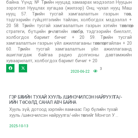
байна. Үүнд: № Төрийн нууцад хамаарах мэдээлэл Нууцын
зэрэглэл Нууцлах хугацаа (жилээр) Онц чухал нууц Маш
нууц 57. Төрийн тусгай хамгаалалтын газрын төсөв,
тэдгээрийн гүйцэтгэлийн тайлан, холбогдох мэдээлэл +
20 58. Төрийн тусгай хамгаалалтын газрын хэтийн төлөвлөгөө,
стратеги, бүтцийн өөрчлөлтийн хөтөлбөр, тэдгээрийн биелэлт,
холбогдох баримт бичиг + 20 59. Төрийн тусгай
хамгаалалтын газрын үйл ажиллагааны төлөвлөгөө, тайлан + 20
60. Төрийн тусгай хамгаалалтын үйл ажиллагаанд
ашиглагдаж байгаа радио долгионы давтамжийн
хуваарилалт, холбогдох баримт бичиг + 20
3
2020-06-22
ГЭР БҮЛИЙН ТУХАЙ ХУУЛЬ /ШИНЭЧИЛСЭН НАЙРУУЛГА/-
ИЙН ТӨСӨЛД САНАЛ АВЧ БАЙНА
Хууль зүй, дотоод хэргийн яамнаас Гэр бүлийн тухай
хууль /шинэчилсэн найруулга/-ийн төслийг Монгол У …
2025-10-13