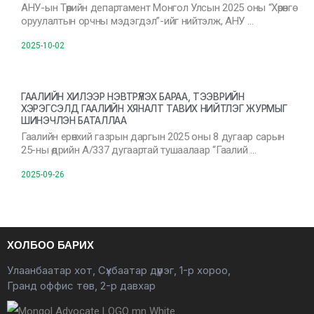
АНУ-ын Төрийн департамент Монгол Улсын 2025 оны “Хөрөнгө
оруулалтын орчны мэдэгдэл”-ийг нийтэлж, АНУ …
2025-10-02
ГААЛИЙН ХИЛЭЭР НЭВТРҮҮЛЭХ БАРАА, ТЭЭВРИЙН
ХЭРЭГСЭЛД ГААЛИЙН ХЯНАЛТ ТАВИХ НИЙТЛЭГ ЖУРМЫГ
ШИНЭЧЛЭН БАТАЛЛАА
Гаалийн ерөнхий газрын даргын 2025 оны 8 дугаар сарын
25-ны өдрийн А/337 дугаартай тушаалаар “Гаалий …
2025-09-26
ХОЛБОО БАРИХ
Улаанбаатар хот, Сүхбаатар дүүрэг, 1-р хороо,
Гранд оффис төв, 2-р давхар