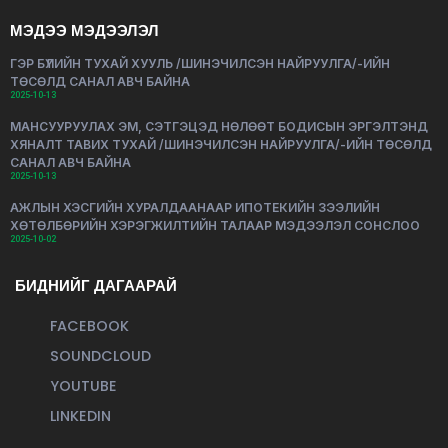
МЭДЭЭ МЭДЭЭЛЭЛ
ГЭР БҮЛИЙН ТУХАЙ ХУУЛЬ /ШИНЭЧИЛСЭН НАЙРУУЛГА/-ИЙН
ТӨСӨЛД САНАЛ АВЧ БАЙНА
2025-10-13
МАНСУУРУУЛАХ ЭМ, СЭТГЭЦЭД НӨЛӨӨТ БОДИСЫН ЭРГЭЛТЭНД
ХЯНАЛТ ТАВИХ ТУХАЙ /ШИНЭЧИЛСЭН НАЙРУУЛГА/-ИЙН ТӨСӨЛД
САНАЛ АВЧ БАЙНА
2025-10-13
АЖЛЫН ХЭСГИЙН ХУРАЛДААНААР ИПОТЕКИЙН ЗЭЭЛИЙН
ХӨТӨЛБӨРИЙН ХЭРЭГЖИЛТИЙН ТАЛААР МЭДЭЭЛЭЛ СОНСЛОО
2025-10-02
БИДНИЙГ ДАГААРАЙ
FACEBOOK
SOUNDCLOUD
YOUTUBE
LINKEDIN