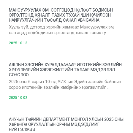
МАНСУУРУУЛАХ ЭМ, СЭТГЭЦЭД НӨЛӨӨТ БОДИСЫН
ЭРГЭЛТЭНД ХЯНАЛТ ТАВИХ ТУХАЙ /ШИНЭЧИЛСЭН
НАЙРУУЛГА/-ИЙН ТӨСӨЛД САНАЛ АВЧ БАЙНА
Хууль зүй, дотоод хэргийн яамнаас Мансууруулах эм,
сэтгэцэд нөлөөт бодисын эргэлтэнд хяналт тавих ту …
2025-10-13
АЖЛЫН ХЭСГИЙН ХУРАЛДААНААР ИПОТЕКИЙН ЗЭЭЛИЙН
ХӨТӨЛБӨРИЙН ХЭРЭГЖИЛТИЙН ТАЛААР МЭДЭЭЛЭЛ
СОНСЛОО
2025 оны 6 сарын 10-нд УИХ-ын Эдийн засгийн байнгын
хороо ипотекийн зээлийн хөтөлбөрийн хэрэгжилтийг …
2025-10-02
АНУ-ЫН ТӨРИЙН ДЕПАРТМЕНТ МОНГОЛ УЛСЫН 2025 ОНЫ
ХӨРӨНГӨ ОРУУЛАЛТЫН ОРЧНЫ МЭДЭГДЛИЙГ
НИЙТЭЛЖЭЭ