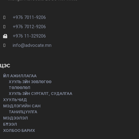
+976 7011-9206
+976 7012-9206
+976 11-329206
info@advocate.mn
ЦЭС
ҮЙЛ АЖИЛЛАГАА
ХУУЛЬ ЗҮЙН ЗӨВЛӨГӨӨ
ТӨЛӨӨЛӨЛ
ХУУЛЬ ЗҮЙН СУРГАЛТ, СУДАЛГАА
ХУУЛЬЧИД
МЭДЛЭГИЙН САН
ТАНИЛЦУУЛГА
МЭДЭЭЛЭЛ
БҮТЭЭЛ
ХОЛБОО БАРИХ