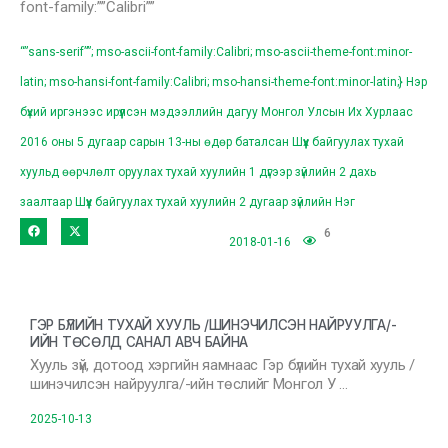
font-family:””Calibri””
“”sans-serif””; mso-ascii-font-family:Calibri; mso-ascii-theme-font:minor-
latin; mso-hansi-font-family:Calibri; mso-hansi-theme-font:minor-latin;} Нэр
бүхий иргэнээс ирүүлсэн мэдээллийн дагуу Монгол Улсын Их Хурлаас
2016 оны 5 дугаар сарын 13-ны өдөр баталсан Шүүх байгуулах тухай
хуульд өөрчлөлт оруулах тухай хуулийн 1 дүгээр зүйлийн 2 дахь
заалтаар Шүүх байгуулах тухай хуулийн 2 дугаар зүйлийн Нэг
6
2018-01-16
ГЭР БҮЛИЙН ТУХАЙ ХУУЛЬ /ШИНЭЧИЛСЭН НАЙРУУЛГА/-
ИЙН ТӨСӨЛД САНАЛ АВЧ БАЙНА
Хууль зүй, дотоод хэргийн яамнаас Гэр бүлийн тухай хууль /
шинэчилсэн найруулга/-ийн төслийг Монгол У …
2025-10-13