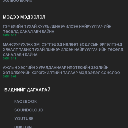
ХОЛБОО БАРИХ
МЭДЭЭ МЭДЭЭЛЭЛ
ГЭР БҮЛИЙН ТУХАЙ ХУУЛЬ /ШИНЭЧИЛСЭН НАЙРУУЛГА/-ИЙН
ТӨСӨЛД САНАЛ АВЧ БАЙНА
2025-10-13
МАНСУУРУУЛАХ ЭМ, СЭТГЭЦЭД НӨЛӨӨТ БОДИСЫН ЭРГЭЛТЭНД
ХЯНАЛТ ТАВИХ ТУХАЙ /ШИНЭЧИЛСЭН НАЙРУУЛГА/-ИЙН ТӨСӨЛД
САНАЛ АВЧ БАЙНА
2025-10-13
АЖЛЫН ХЭСГИЙН ХУРАЛДААНААР ИПОТЕКИЙН ЗЭЭЛИЙН
ХӨТӨЛБӨРИЙН ХЭРЭГЖИЛТИЙН ТАЛААР МЭДЭЭЛЭЛ СОНСЛОО
2025-10-02
БИДНИЙГ ДАГААРАЙ
FACEBOOK
SOUNDCLOUD
YOUTUBE
LINKEDIN