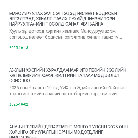
МАНСУУРУУЛАХ ЭМ, СЭТГЭЦЭД НӨЛӨӨТ БОДИСЫН
ЭРГЭЛТЭНД ХЯНАЛТ ТАВИХ ТУХАЙ /ШИНЭЧИЛСЭН
НАЙРУУЛГА/-ИЙН ТӨСӨЛД САНАЛ АВЧ БАЙНА
Хууль зүй, дотоод хэргийн яамнаас Мансууруулах эм,
сэтгэцэд нөлөөт бодисын эргэлтэнд хяналт тавих ту …
2025-10-13
АЖЛЫН ХЭСГИЙН ХУРАЛДААНААР ИПОТЕКИЙН ЗЭЭЛИЙН
ХӨТӨЛБӨРИЙН ХЭРЭГЖИЛТИЙН ТАЛААР МЭДЭЭЛЭЛ
СОНСЛОО
2025 оны 6 сарын 10-нд УИХ-ын Эдийн засгийн байнгын
хороо ипотекийн зээлийн хөтөлбөрийн хэрэгжилтийг …
2025-10-02
АНУ-ЫН ТӨРИЙН ДЕПАРТМЕНТ МОНГОЛ УЛСЫН 2025 ОНЫ
ХӨРӨНГӨ ОРУУЛАЛТЫН ОРЧНЫ МЭДЭГДЛИЙГ
НИЙТЭЛЖЭЭ