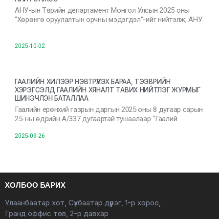
АНУ-ын Төрийн департамент Монгол Улсын 2025 оны
“Хөрөнгө оруулалтын орчны мэдэгдэл”-ийг нийтэлж, АНУ
…
2025-10-02
ГААЛИЙН ХИЛЭЭР НЭВТРҮҮЛЭХ БАРАА, ТЭЭВРИЙН
ХЭРЭГСЭЛД ГААЛИЙН ХЯНАЛТ ТАВИХ НИЙТЛЭГ ЖУРМЫГ
ШИНЭЧЛЭН БАТАЛЛАА
Гаалийн ерөнхий газрын даргын 2025 оны 8 дугаар сарын
25-ны өдрийн А/337 дугаартай тушаалаар “Гаалий …
2025-09-26
ХОЛБОО БАРИХ
Улаанбаатар хот, Сүхбаатар дүүрэг, 1-р хороо,
Гранд оффис төв, 2-р давхар