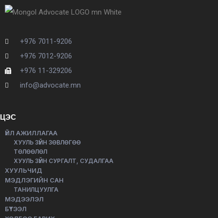
+976 7011-9206
+976 7012-9206
+976 11-329206
info@advocate.mn
ЦЭС
ҮЙЛ АЖИЛЛАГАА
ХУУЛЬ ЗҮЙН ЗӨВЛӨГӨӨ
ТӨЛӨӨЛӨЛ
ХУУЛЬ ЗҮЙН СУРГАЛТ, СУДАЛГАА
ХУУЛЬЧИД
МЭДЛЭГИЙН САН
ТАНИЛЦУУЛГА
МЭДЭЭЛЭЛ
БҮТЭЭЛ