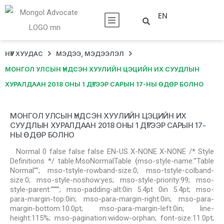
EN
НҮҮР ХУУДАС
МЭДЭЭ, МЭДЭЭЛЭЛ
МОНГОЛ УЛСЫН ҮНДСЭН ХУУЛИЙН ЦЭЦИЙН ИХ СУУДЛЫН
ХУРАЛДААН 2018 ОНЫ 1 ДҮГЭЭР САРЫН 17-НЫ ӨДӨР БОЛНО
МОНГОЛ УЛСЫН ҮНДСЭН ХУУЛИЙН ЦЭЦИЙН ИХ
СУУДЛЫН ХУРАЛДААН 2018 ОНЫ 1 ДҮГЭЭР САРЫН 17-
НЫ ӨДӨР БОЛНО
Normal 0 false false false EN-US X-NONE X-NONE /* Style
Definitions */ table.MsoNormalTable {mso-style-name:”Table
Normal””; mso-tstyle-rowband-size:0; mso-tstyle-colband-
size:0; mso-style-noshow:yes; mso-style-priority:99; mso-
style-parent:””””; mso-padding-alt:0in 5.4pt 0in 5.4pt; mso-
para-margin-top:0in; mso-para-margin-right:0in; mso-para-
margin-bottom:10.0pt; mso-para-margin-left:0in; line-
height:115%; mso-pagination:widow-orphan; font-size:11.0pt;