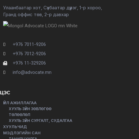
Улаанбаатар хот, Сүхбаатар дүүрэг, 1-р хороо,
Гранд оффис төв, 2-р давхар
+976 7011-9206
+976 7012-9206
+976 11-329206
info@advocate.mn
ЦЭС
ҮЙЛ АЖИЛЛАГАА
ХУУЛЬ ЗҮЙН ЗӨВЛӨГӨӨ
ТӨЛӨӨЛӨЛ
ХУУЛЬ ЗҮЙН СУРГАЛТ, СУДАЛГАА
ХУУЛЬЧИД
МЭДЛЭГИЙН САН
ТАНИЛЦУУЛГА