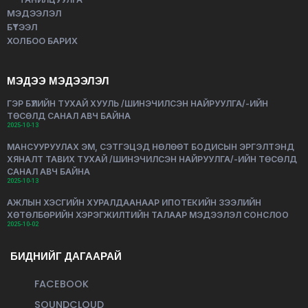
МЭДЭЭЛЭЛ
БҮТЭЭЛ
ХОЛБОО БАРИХ
МЭДЭЭ МЭДЭЭЛЭЛ
ГЭР БҮЛИЙН ТУХАЙ ХУУЛЬ /ШИНЭЧИЛСЭН НАЙРУУЛГА/-ИЙН
ТӨСӨЛД САНАЛ АВЧ БАЙНА
2025-10-13
МАНСУУРУУЛАХ ЭМ, СЭТГЭЦЭД НӨЛӨӨТ БОДИСЫН ЭРГЭЛТЭНД
ХЯНАЛТ ТАВИХ ТУХАЙ /ШИНЭЧИЛСЭН НАЙРУУЛГА/-ИЙН ТӨСӨЛД
САНАЛ АВЧ БАЙНА
2025-10-13
АЖЛЫН ХЭСГИЙН ХУРАЛДААНААР ИПОТЕКИЙН ЗЭЭЛИЙН
ХӨТӨЛБӨРИЙН ХЭРЭГЖИЛТИЙН ТАЛААР МЭДЭЭЛЭЛ СОНСЛОО
2025-10-02
БИДНИЙГ ДАГААРАЙ
FACEBOOK
SOUNDCLOUD