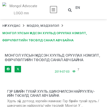
EN
НҮҮР ХУУДАС
МЭДЭЭ, МЭДЭЭЛЭЛ
МОНГОЛ УЛСЫН ҮНДСЭН ХУУЛЬД ОРУУЛАХ НЭМЭЛТ,
ӨӨРЧЛӨЛТИЙН ТӨСӨЛД САНАЛ АВЧ БАЙНА
МОНГОЛ УЛСЫН ҮНДСЭН ХУУЛЬД ОРУУЛАХ НЭМЭЛТ,
ӨӨРЧЛӨЛТИЙН ТӨСӨЛД САНАЛ АВЧ БАЙНА
7
2019-07-03
ГЭР БҮЛИЙН ТУХАЙ ХУУЛЬ /ШИНЭЧИЛСЭН НАЙРУУЛГА/-
ИЙН ТӨСӨЛД САНАЛ АВЧ БАЙНА
Хууль зүй, дотоод хэргийн яамнаас Гэр бүлийн тухай хууль /
шинэчилсэн найруулга/-ийн төслийг Монгол У …