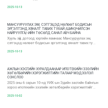
2025-10-13
МАНСУУРУУЛАХ ЭМ, СЭТГЭЦЭД НӨЛӨӨТ БОДИСЫН
ЭРГЭЛТЭНД ХЯНАЛТ ТАВИХ ТУХАЙ /ШИНЭЧИЛСЭН
НАЙРУУЛГА/-ИЙН ТӨСӨЛД САНАЛ АВЧ БАЙНА
Хууль зүй, дотоод хэргийн яамнаас Мансууруулах эм,
сэтгэцэд нөлөөт бодисын эргэлтэнд хяналт тавих ту …
2025-10-13
АЖЛЫН ХЭСГИЙН ХУРАЛДААНААР ИПОТЕКИЙН ЗЭЭЛИЙН
ХӨТӨЛБӨРИЙН ХЭРЭГЖИЛТИЙН ТАЛААР МЭДЭЭЛЭЛ
СОНСЛОО
2025 оны 6 сарын 10-нд УИХ-ын Эдийн засгийн байнгын
хороо ипотекийн зээлийн хөтөлбөрийн хэрэгжилтийг …
2025-10-02