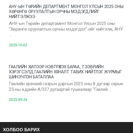
АНУ-ЫН ТӨРИЙН ДЕПАРТМЕНТ МОНГОЛ УЛСЫН 2025 ОНЫ
ХӨРӨНГӨ ОРУУЛАЛТЫН ОРЧНЫ МЭДЭГДЛИЙГ
НИЙТЭЛЖЭЭ
АНУ-ын Төрийн департамент Монгол Улсын 2025 оны
“Хөрөнгө оруулалтын орчны мэдэгдэл”-ийг нийтэлж, АНУ
…
2025-10-02
ГААЛИЙН ХИЛЭЭР НЭВТРҮҮЛЭХ БАРАА, ТЭЭВРИЙН
ХЭРЭГСЭЛД ГААЛИЙН ХЯНАЛТ ТАВИХ НИЙТЛЭГ ЖУРМЫГ
ШИНЭЧЛЭН БАТАЛЛАА
Гаалийн ерөнхий газрын даргын 2025 оны 8 дугаар сарын
25-ны өдрийн А/337 дугаартай тушаалаар “Гаалий …
2025-09-26
ХОЛБОО БАРИХ