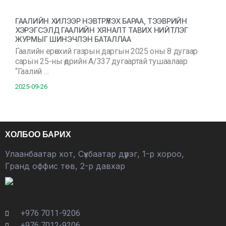
ГААЛИЙН ХИЛЭЭР НЭВТРҮҮЛЭХ БАРАА, ТЭЭВРИЙН
ХЭРЭГСЭЛД ГААЛИЙН ХЯНАЛТ ТАВИХ НИЙТЛЭГ
ЖУРМЫГ ШИНЭЧЛЭН БАТАЛЛАА
Гаалийн ерөнхий газрын даргын 2025 оны 8 дугаар
сарын 25-ны өдрийн А/337 дугаартай тушаалаар
“Гаалий …
2025-09-26
ХОЛБОО БАРИХ
Улаанбаатар хот, Сүхбаатар дүүрэг, 1-р хороо,
Гранд оффис төв, 2-р давхар
+976 7011-9206
+976 7012-9206