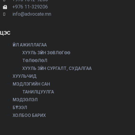
+976 11-329206
info@advocate.mn
ЦЭС
ҮЙЛ АЖИЛЛАГАА
ХУУЛЬ ЗҮЙН ЗӨВЛӨГӨӨ
ТӨЛӨӨЛӨЛ
ХУУЛЬ ЗҮЙН СУРГАЛТ, СУДАЛГАА
ХУУЛЬЧИД
МЭДЛЭГИЙН САН
ТАНИЛЦУУЛГА
МЭДЭЭЛЭЛ
БҮТЭЭЛ
ХОЛБОО БАРИХ