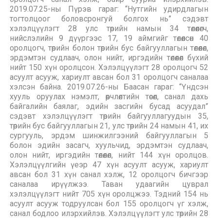
2019.07.25-ны Пүрэв гараг: “Нутгийн удирдлагын
тогтолцоог боловсронгуй болгох нь” сэдэвт
хэлэлцүүлэгт 28 улс төрийн намын 34 төлөөлөгч,
нийслэлийн 9 дүүргээс 17, 19 аймгийг төлөөлсөн 40
оролцогч, төрийн болон төрийн бус байгууллагын төлөөлөл,
эрдэмтэн судлаач, олон нийт, иргэдийн төлөөлөл бүхий
нийт 150 хүн оролцсон. Хэлэлцүүлэгт 28 оролцогч 52
асуулт асууж, хариулт авсан бол 31 оролцогч саналаа
хэлсэн байна. 2019.07.26-ны Баасан гараг: “Үндсэн
хууль оруулах нэмэлт, өөрчлөлтийн төсөл, санал дахь
байгалийн баялаг, эдийн засгийн бусад асуудал”
сэдэвт хэлэлцүүлэгт төрийн байгууллагуудын 35,
төрийн бус байгууллагын 21, улс төрийн 24 намын 41, их
сургууль, эрдэм шинжилгээний байгууллагын 5
болон эдийн засагч, хуульчид, эрдэмтэн судлаач,
олон нийт, иргэдийн төлөөлөл, нийт 144 хүн оролцов.
Хэлэлцүүлгийн үеэр 47 хүн асуулт асууж, хариулт
авсан бол 31 хүн санал хэлж, 12 оролцогч бичгээр
саналаа ирүүлжээ. Таван удаагийн цуврал
хэлэлцүүлэгт нийт 705 хүн оролцжээ. Тэдний 154 нь
асуулт асууж тодруулсан бол 155 оролцогч үг хэлж,
санал бодлоо илэрхийлэв. Хэлэлцүүлэгт улс төрийн 28