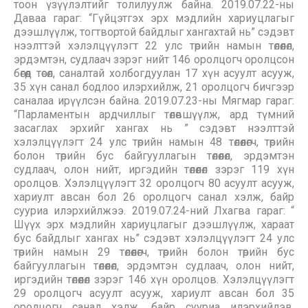
тоон үзүүлэлтийг толилуулж байна. 2019.07.22-ны
Даваа гараг: “Гүйцэтгэх эрх мэдлийн хариуцлагыг
дээшлүүлж, тогтвортой байдлыг хангахтай нь” сэдэвт
нээлттэй хэлэлцүүлэгт 22 улс төрийн намын төлөөлөл,
эрдэмтэн, судлаач зэрэг нийт 146 оролцогч оролцсон
бөгөөд төсөл, саналтай холбогдуулан 17 хүн асуулт асууж,
35 хүн санал бодлоо илэрхийлж, 21 оролцогч бичгээр
саналаа ирүүлсэн байна. 2019.07.23-ны Мягмар гараг:
“Парламентын ардчиллыг төлөвшүүлж, ард түмний
засаглах эрхийг хангах нь ” сэдэвт нээлттэй
хэлэлцүүлэгт 24 улс төрийн намын 48 төлөөлөгч, төрийн
болон төрийн бус байгууллагын төлөөлөл, эрдэмтэн
судлаач, олон нийт, иргэдийн төлөөлөл зэрэг 119 хүн
оролцов. Хэлэлцүүлэгт 32 оролцогч 80 асуулт асууж,
хариулт авсан бол 26 оролцогч санал хэлж, байр
сууриа илэрхийлжээ. 2019.07.24-ний Лхагва гараг: “
Шүүх эрх мэдлийн хариуцлагыг дээшлүүлж, хараат
бус байдлыг хангах нь” сэдэвт хэлэлцүүлэгт 24 улс
төрийн намын 29 төлөөлөгч, төрийн болон төрийн бус
байгууллагын төлөөлөл, эрдэмтэн судлаач, олон нийт,
иргэдийн төлөөлөл зэрэг 146 хүн оролцов. Хэлэлцүүлэгт
29 оролцогч асуулт асууж, хариулт авсан бол 35
оролцогч санал хэлж, байр сууриа илэрхийлэв.