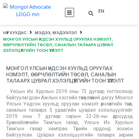
EN
НҮҮР ХУУДАС
МЭДЭЭ, МЭДЭЭЛЭЛ
МОНГОЛ УЛСЫН ҮНДСЭН ХУУЛЬД ОРУУЛАХ НЭМЭЛТ,
ӨӨРЧЛӨЛТИЙН ТӨСӨЛ, САНАЛЫН ТАЛААРХ ЦУВРАЛ
ХЭЛЭЛЦҮҮЛГИЙН ТООН ҮЗҮҮЛЭЛТ
МОНГОЛ УЛСЫН ҮНДСЭН ХУУЛЬД ОРУУЛАХ
НЭМЭЛТ, ӨӨРЧЛӨЛТИЙН ТӨСӨЛ, САНАЛЫН
ТАЛААРХ ЦУВРАЛ ХЭЛЭЛЦҮҮЛГИЙН ТООН ҮЗҮҮЛЭЛТ
Улсын Их Хурлын 2019 оны 72 дугаар тогтоолоор
байгуулагдсан Ажлын хэсгийн төлөвлөгөөний дагуу Монгол
Улсын Үндсэн хуульд оруулах нэмэлт өөрчлөлтийн төсөл,
саналын талаарх 5 удаагийн цуврал хэлэлцүүлгийг
2019 оны 7 дугаар сарын 22-26-ны өдрүүдэд
Ерөнхийлөгчийн Тамгын газар, Улсын Их Хурлын
Тамгын газар хамтран Төрийн ордонд зохион
байгуулсан. Цуврал хэлэлцүүлгийн талаарх зарим