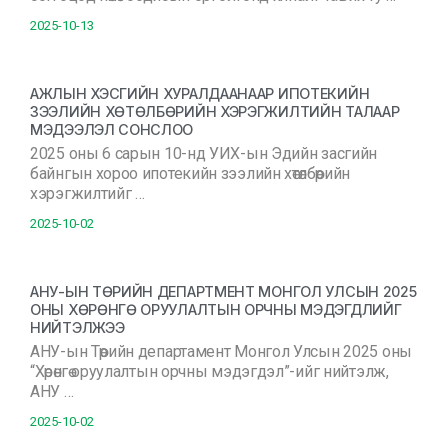
2025-10-13
АЖЛЫН ХЭСГИЙН ХУРАЛДААНААР ИПОТЕКИЙН
ЗЭЭЛИЙН ХӨТӨЛБӨРИЙН ХЭРЭГЖИЛТИЙН ТАЛААР
МЭДЭЭЛЭЛ СОНСЛОО
2025 оны 6 сарын 10-нд УИХ-ын Эдийн засгийн
байнгын хороо ипотекийн зээлийн хөтөлбөрийн
хэрэгжилтийг …
2025-10-02
АНУ-ЫН ТӨРИЙН ДЕПАРТМЕНТ МОНГОЛ УЛСЫН 2025
ОНЫ ХӨРӨНГӨ ОРУУЛАЛТЫН ОРЧНЫ МЭДЭГДЛИЙГ
НИЙТЭЛЖЭЭ
АНУ-ын Төрийн департамент Монгол Улсын 2025 оны
“Хөрөнгө оруулалтын орчны мэдэгдэл”-ийг нийтэлж,
АНУ …
2025-10-02