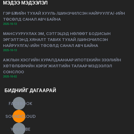
МЭДЭЭ МЭДЭЭЛЭЛ
ГЭР БҮЛИЙН ТУХАЙ ХУУЛЬ /ШИНЭЧИЛСЭН НАЙРУУЛГА/-ИЙН
ТӨСӨЛД САНАЛ АВЧ БАЙНА
2025-10-13
МАНСУУРУУЛАХ ЭМ, СЭТГЭЦЭД НӨЛӨӨТ БОДИСЫН
ЭРГЭЛТЭНД ХЯНАЛТ ТАВИХ ТУХАЙ /ШИНЭЧИЛСЭН
НАЙРУУЛГА/-ИЙН ТӨСӨЛД САНАЛ АВЧ БАЙНА
2025-10-13
АЖЛЫН ХЭСГИЙН ХУРАЛДААНААР ИПОТЕКИЙН ЗЭЭЛИЙН
ХӨТӨЛБӨРИЙН ХЭРЭГЖИЛТИЙН ТАЛААР МЭДЭЭЛЭЛ
СОНСЛОО
2025-10-02
БИДНИЙГ ДАГААРАЙ
FACEBOOK
SOUNDCLOUD
YOUTUBE