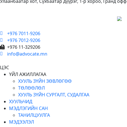
Улаанбаатар хот, Сүхбаатар дүүрэг, 1-р хороо, Гранд офф
+976 7011-9206
+976 7012-9206
+976 11-329206
info@advocate.mn
ЦЭС
ҮЙЛ АЖИЛЛАГАА
ХУУЛЬ ЗҮЙН ЗӨВЛӨГӨӨ
ТӨЛӨӨЛӨЛ
ХУУЛЬ ЗҮЙН СУРГАЛТ, СУДАЛГАА
ХУУЛЬЧИД
МЭДЛЭГИЙН САН
ТАНИЛЦУУЛГА
МЭДЭЭЛЭЛ