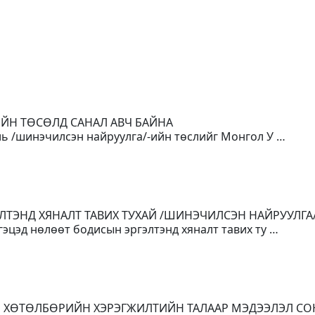
ИЙН ТӨСӨЛД САНАЛ АВЧ БАЙНА
уль /шинэчилсэн найруулга/-ийн төслийг Монгол У …
ЛТЭНД ХЯНАЛТ ТАВИХ ТУХАЙ /ШИНЭЧИЛСЭН НАЙРУУЛГА
гэцэд нөлөөт бодисын эргэлтэнд хяналт тавих ту …
Н ХӨТӨЛБӨРИЙН ХЭРЭГЖИЛТИЙН ТАЛААР МЭДЭЭЛЭЛ С