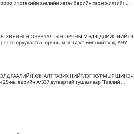
 хороо ипотекийн зээлийн хөтөлбөрийн хэрэгжилтийг …
ОНЫ ХӨРӨНГӨ ОРУУЛАЛТЫН ОРЧНЫ МЭДЭГДЛИЙГ НИЙТ
рөнгө оруулалтын орчны мэдэгдэл”-ийг нийтэлж, АНУ …
ГСЭЛД ГААЛИЙН ХЯНАЛТ ТАВИХ НИЙТЛЭГ ЖУРМЫГ ШИНЭЧ
н 25-ны өдрийн А/337 дугаартай тушаалаар “Гаалий …