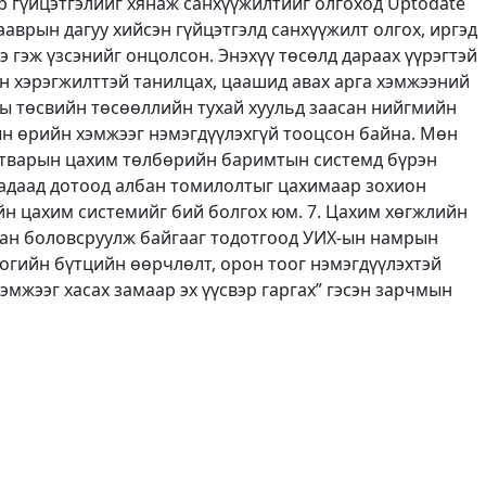
 гүйцэтгэлийг хянаж санхүүжилтийг олгоход Uptodate
ааврын дагуу хийсэн гүйцэтгэлд санхүүжилт олгох, иргэд
 гэж үзсэнийг онцолсон. Энэхүү төсөлд дараах үүрэгтэй
н хэрэгжилттэй танилцах, цаашид авах арга хэмжээний
оны төсвийн төсөөллийн тухай хуульд заасан нийгмийн
ын өрийн хэмжээг нэмэгдүүлэхгүй тооцсон байна. Мөн
татварын цахим төлбөрийн баримтын системд бүрэн
 гадаад дотоод албан томилолтыг цахимаар зохион
ийн цахим системийг бий болгох юм. 7. Цахим хөгжлийн
тран боловсруулж байгааг тодотгоод УИХ-ын намрын
логийн бүтцийн өөрчлөлт, орон тоог нэмэгдүүлэхтэй
хэмжээг хасах замаар эх үүсвэр гаргах” гэсэн зарчмын