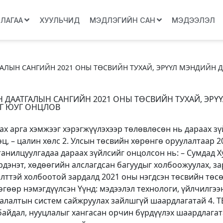
ЛЛАГАА
ХУУЛЬЧИД
МЭДЛЭГИЙН САН
МЭДЭЭЛЭЛ
АЛЫН САНГИЙН 2021 ОНЫ ТӨСВИЙН ТУХАЙ, ЭРҮҮЛ МЭНДИЙН 
 ДААТГАЛЫН САНГИЙН 2021 ОНЫ ТӨСВИЙН ТУХАЙ, ЭРҮ
ЭГ ЮУГ ОНЦЛОВ
ах арга хэмжээг хэрэгжүүлэхээр төлөвлөсөн нь дараах зү
ц, – цалин хөлс 2. Улсын төсвийн хөрөнгө оруулалтаар 2
 танилцуулгадаа дараах зүйлсийг онцолсон нь: – Сумдад 
рдэнэт, хөдөөгийн алслагдсан багуудыг холбоожуулах, з
ттэй холбоотой зардалд 2021 оны нэгдсэн төсвийн төсөл
өгөөр нэмэгдүүлсэн Үүнд: мэдээлэл технологи, үйлчилгээ
аалалтын систем сайжруулах зайлшгүй шаардлагатай 4. Т
байдал, нууцлалыг хангасан орчин бүрдүүлэх шаардлагат