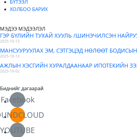
БҮТЭЭЛ
ХОЛБОО БАРИХ
МЭДЭЭ МЭДЭЭЛЭЛ
ГЭР БҮЛИЙН ТУХАЙ ХУУЛЬ /ШИНЭЧИЛСЭН НАЙРУ
2025-10-13
МАНСУУРУУЛАХ ЭМ, СЭТГЭЦЭД НӨЛӨӨТ БОДИСЫН
2025-10-13
АЖЛЫН ХЭСГИЙН ХУРАЛДААНААР ИПОТЕКИЙН З
2025-10-02
Биднийг дагаарай
Facebook
OUNDCLOUD
YOUTUBE