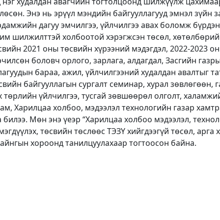
 нэг худалдан авагчийн тогтолцоонд шилжүүлж цахимаар
лөсөн. Энэ нь эрүүл мэндийн байгууллагууд эмнэл зүйн з
дамжийн дагуу эмчилгээ, үйлчилгээ авах боломж бүрдэнэ
ахим шилжилттэй холбоотой хэрэгжсэн төсөл, хөтөлбөрий
төсвийн 2021 оны төсвийн хүрээний мэдэгдэл, 2022-2023 
илсөн боловч орлого, зарлага, алдагдал, Засгийн газр
лагуудын бараа, ажил, үйлчилгээний худалдан авалтыг 
свийн байгууллагын сургалт семинар, хурал зөвлөгөөн,
бүх төрлийн үйлчилгээ, тусгай зөвшөөрөл олголт, халамж
 яам, Харилцаа холбоо, мэдээлэл технологийн газар хам
 билээ. Мөн энэ үеэр “Харилцаа холбоо мэдээлэл, техно
мэгдүүлэх, төсвийн төслөөс ТЭЗҮ хийгдээгүй төсөл, арга 
 байнгын хороонд танилцуулахаар тогтоосон байна.