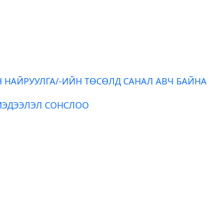
Н НАЙРУУЛГА/-ИЙН ТӨСӨЛД САНАЛ АВЧ БАЙНА
МЭДЭЭЛЭЛ СОНСЛОО