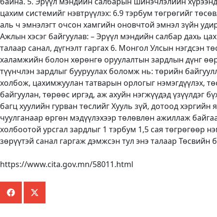
байна. 5. Эрүүл мэндийн салбарын шинэчлэлийн хүрээнд
цахим системийг нэвтрүүлэх: 6.9 тэрбум төгрөгийг төсөв
аль ч эмнэлэгт очсон хамгийн оновчтой эмнэл зүйн удир
Ажлын хэсэг байгуулав: – Эрүүл мэндийн салбар дахь ц
талаар санал, дүгнэлт гаргах 6. Монгол Улсын нэгдсэн 
халамжийн болон хөрөнгө оруулалтын зардлын дүнг өөрч
түүнчлэн зардлыг бууруулах боломж нь: төрийн байгуул
холбож, цахимжуулан татварын орлогыг нэмэгдүүлэх, тө
байгуулан, төрөөс иргэд, аж ахуйн нэгжүүдэд үзүүлдэг 
багц хуулийн гурван төслийг Хууль зүй, дотоод хэргийн
чуулганаар өргөн мэдүүлэхээр төлөвлөн ажиллаж байгаа
холбоотой урсгал зардлыг 1 тэрбум 1,5 сая төгрөгөөр нэ
зөрүүтэй санал гаргаж дэмжсэн тул энэ талаар Төсвийн
https://www.cita.gov.mn/58011.html