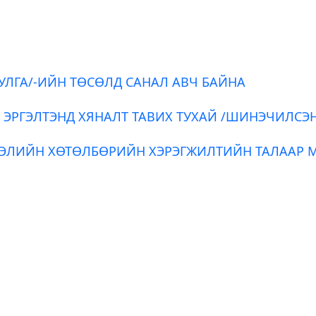
УЛГА/-ИЙН ТӨСӨЛД САНАЛ АВЧ БАЙНА
 ЭРГЭЛТЭНД ХЯНАЛТ ТАВИХ ТУХАЙ /ШИНЭЧИЛСЭ
ЭЭЛИЙН ХӨТӨЛБӨРИЙН ХЭРЭГЖИЛТИЙН ТАЛААР 