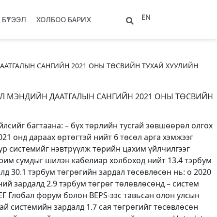
EN
БҮТЭЭЛ
ХОЛБОО БАРИХ
ДААТГАЛЫН САНГИЙН 2021 ОНЫ ТӨСВИЙН ТУХАЙ ХУУЛИЙН
ҮЛ МЭНДИЙН ДААТГАЛЫН САНГИЙН 2021 ОНЫ ТӨСВИЙН
йлсийг багтаана: – бүх төрлийн тусгай зөвшөөрөл олгох
021 онд дараах өртөгтэй нийт 6 төсөл арга хэмжээг
Хур системийг нэвтрүүлж төрийн цахим үйлчилгээг
арим сумдыг шилэн кабелиар холбоход нийт 13.4 тэрбум
д 30.1 тэрбум төгрөгийн зардал төсөвлөсөн нь: o 2020
ний зардалд 2.9 тэрбум төгрөг төлөвлөсөнд – систем
ЕГ Глобал форум болон BEPS-ээс тавьсан олон улсын
ай системийн зардалд 1.7 сая төгрөгийг төсөвлөсөн