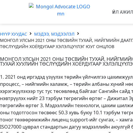
ҮЙЛ АЖИ
НҮҮР ХУУДАС
МЭДЭЭ, МЭДЭЭЛЭЛ
МОНГОЛ УЛСЫН 2021 ОНЫ ТӨСВИЙН ТУХАЙ, НИЙГМИЙН ДААТГ
ТӨСЛҮҮДИЙН ХОЁРДУГААР ХЭЛЭЛЦҮҮЛЭГ ЮУГ ОНЦЛОВ
МОНГОЛ УЛСЫН 2021 ОНЫ ТӨСВИЙН ТУХАЙ, НИЙГМИЙН
ТУХАЙ ХУУЛИЙН ТӨСЛҮҮДИЙН ХОЁРДУГААР ХЭЛЭЛЦҮҮЛ
1. 2021 онд иргэдэд үзүүлэх төрийн үйлчилгээ цахимжуул
процесс, – нийгмийн халамж, – төрийн албаны хүний нөө
хэрэгжүүлэхээр тус тус төсөвлөөд байгааг Сангийн сайд
нэвтрүүлэх нийт 23 тэрбум төгрөгийн өртөг – Дижитал Э
төгрөгийн өртөг 3. Мэдээллийн технологи, цахим шилжил
оны тодотгосон төсвөөс 50.3 хувь буюу 10.1 тэрбум төгр
тоног төхөөрөмжийн лиценц support-ийг сунгах, – хамг
ISO27000 цуврал стандартын дагуу мэдээллийн аюулгүй 