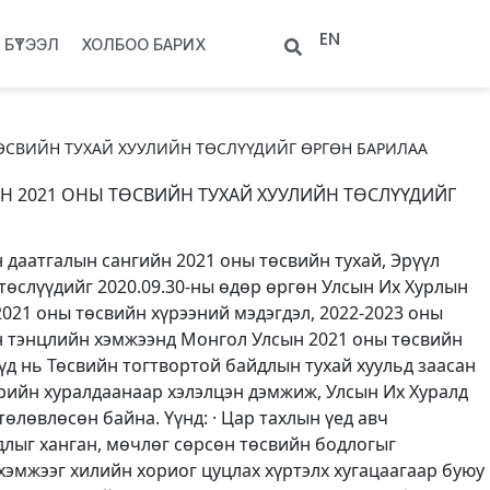
EN
БҮТЭЭЛ
ХОЛБОО БАРИХ
ӨСВИЙН ТУХАЙ ХУУЛИЙН ТӨСЛҮҮДИЙГ ӨРГӨН БАРИЛАА
Н 2021 ОНЫ ТӨСВИЙН ТУХАЙ ХУУЛИЙН ТӨСЛҮҮДИЙГ
 даатгалын сангийн 2021 оны төсвийн тухай, Эрүүл
төслүүдийг 2020.09.30-ны өдөр өргөн Улсын Их Хурлын
2021 оны төсвийн хүрээний мэдэгдэл, 2022-2023 оны
эн тэнцлийн хэмжээнд Монгол Улсын 2021 оны төсвийн
үд нь Төсвийн тогтвортой байдлын тухай хуульд заасан
дрийн хуралдаанаар хэлэлцэн дэмжиж, Улсын Их Хуралд
өлөвлөсөн байна. Үүнд: · Цар тахлын үед авч
длыг ханган, мөчлөг сөрсөн төсвийн бодлогыг
 хэмжээг хилийн хориог цуцлах хүртэлх хугацаагаар буюу