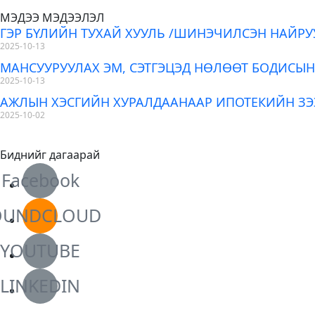
МЭДЭЭ МЭДЭЭЛЭЛ
ГЭР БҮЛИЙН ТУХАЙ ХУУЛЬ /ШИНЭЧИЛСЭН НАЙРУ
2025-10-13
МАНСУУРУУЛАХ ЭМ, СЭТГЭЦЭД НӨЛӨӨТ БОДИСЫН
2025-10-13
АЖЛЫН ХЭСГИЙН ХУРАЛДААНААР ИПОТЕКИЙН З
2025-10-02
Биднийг дагаарай
Facebook
OUNDCLOUD
YOUTUBE
LINKEDIN