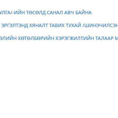
УЛГА/-ИЙН ТӨСӨЛД САНАЛ АВЧ БАЙНА
 ЭРГЭЛТЭНД ХЯНАЛТ ТАВИХ ТУХАЙ /ШИНЭЧИЛСЭ
ЭЭЛИЙН ХӨТӨЛБӨРИЙН ХЭРЭГЖИЛТИЙН ТАЛААР 