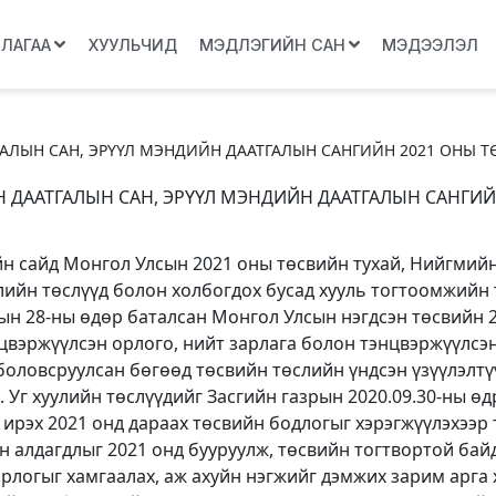
ЛЛАГАА
ХУУЛЬЧИД
МЭДЛЭГИЙН САН
МЭДЭЭЛЭЛ
АЛЫН САН, ЭРҮҮЛ МЭНДИЙН ДААТГАЛЫН САНГИЙН 2021 ОНЫ Т
 ДААТГАЛЫН САН, ЭРҮҮЛ МЭНДИЙН ДААТГАЛЫН САНГИЙ
йн сайд Монгол Улсын 2021 оны төсвийн тухай, Нийгмийн
лийн төслүүд болон холбогдох бусад хууль тогтоомжийн 
рын 28-ны өдөр баталсан Монгол Улсын нэгдсэн төсвийн 
нцвэржүүлсэн орлого, нийт зарлага болон тэнцвэржүүлс
боловсруулсан бөгөөд төсвийн төслийн үндсэн үзүүлэлтү
 Уг хуулийн төслүүдийг Засгийн газрын 2020.09.30-ны ө
ирэх 2021 онд дараах төсвийн бодлогыг хэрэгжүүлэхээр т
н алдагдлыг 2021 онд бууруулж, төсвийн тогтвортой бай
 орлогыг хамгаалах, аж ахуйн нэгжийг дэмжих зарим арга