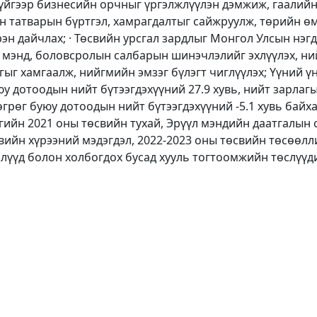
хгүйгээр бизнесийн орчныг үргэлжлүүлэн дэмжиж, гаалий
ан татварын бүртгэл, хамрагдалтыг сайжруулж, төрийн 
н дайчлах; · Төсвийн урсгал зардлыг Монгол Улсын нэгд
 мэнд, боловсролын салбарын шинэчлэлийг эхлүүлэх, ни
ыг хамгаалж, нийгмийн эмзэг бүлэгт чиглүүлэх; Үүний ү
у дотоодын нийт бүтээгдэхүүний 27.9 хувь, нийт зарлагын
 төгрөг буюу дотоодын нийт бүтээгдэхүүний -5.1 хувь ба
гийн 2021 оны төсвийн тухай, Эрүүл мэндийн даатгалын 
ийн хүрээний мэдэгдэл, 2022-2023 оны төсвийн төсөөлли
өслүүд болон холбогдох бусад хууль тогтоомжийн төслүүд