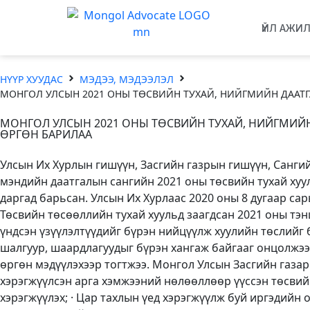
ҮЙЛ АЖИ
НҮҮР ХУУДАС
МЭДЭЭ, МЭДЭЭЛЭЛ
МОНГОЛ УЛСЫН 2021 ОНЫ ТӨСВИЙН ТУХАЙ, НИЙГМИЙН ДААТГ
МОНГОЛ УЛСЫН 2021 ОНЫ ТӨСВИЙН ТУХАЙ, НИЙГМИЙН
ӨРГӨН БАРИЛАА
Улсын Их Хурлын гишүүн, Засгийн газрын гишүүн, Санги
мэндийн даатгалын сангийн 2021 оны төсвийн тухай хуу
даргад барьсан. Улсын Их Хурлаас 2020 оны 8 дугаар са
Төсвийн төсөөллийн тухай хуульд заагдсан 2021 оны тэ
үндсэн үзүүлэлтүүдийг бүрэн нийцүүлж хуулийн төслийг 
шалгуур, шаардлагуудыг бүрэн хангаж байгааг онцолжээ.
өргөн мэдүүлэхээр тогтжээ. Монгол Улсын Засгийн газар 
хэрэгжүүлсэн арга хэмжээний нөлөөллөөр үүссэн төсвий
хэрэгжүүлэх; · Цар тахлын үед хэрэгжүүлж буй иргэдийн