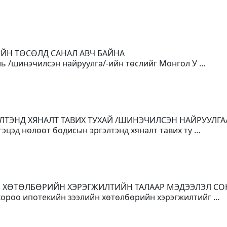
ИЙН ТӨСӨЛД САНАЛ АВЧ БАЙНА
уль /шинэчилсэн найруулга/-ийн төслийг Монгол У …
ЛТЭНД ХЯНАЛТ ТАВИХ ТУХАЙ /ШИНЭЧИЛСЭН НАЙРУУЛГА
гэцэд нөлөөт бодисын эргэлтэнд хяналт тавих ту …
Н ХӨТӨЛБӨРИЙН ХЭРЭГЖИЛТИЙН ТАЛААР МЭДЭЭЛЭЛ С
 хороо ипотекийн зээлийн хөтөлбөрийн хэрэгжилтийг …