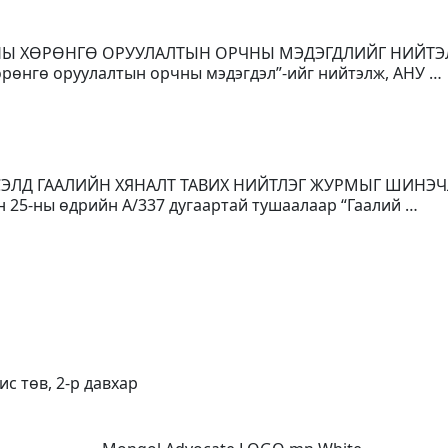
ОНЫ ХӨРӨНГӨ ОРУУЛАЛТЫН ОРЧНЫ МЭДЭГДЛИЙГ НИЙТ
рөнгө оруулалтын орчны мэдэгдэл”-ийг нийтэлж, АНУ …
ГСЭЛД ГААЛИЙН ХЯНАЛТ ТАВИХ НИЙТЛЭГ ЖУРМЫГ ШИНЭЧ
н 25-ны өдрийн А/337 дугаартай тушаалаар “Гаалий …
ис төв, 2-р давхар