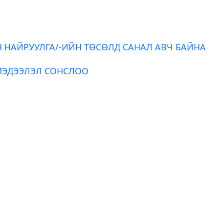
Н НАЙРУУЛГА/-ИЙН ТӨСӨЛД САНАЛ АВЧ БАЙНА
МЭДЭЭЛЭЛ СОНСЛОО