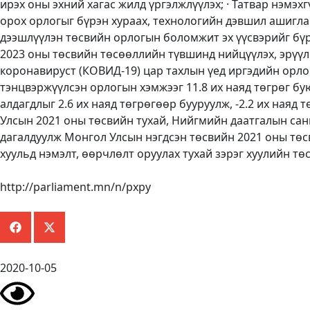
ирэх оны эхний хагас жилд үргэлжлүүлэх; · Татвар нэмэ
орох орлогыг бүрэн хураах, технологийн дэвшил ашигл
дээшлүүлэн төсвийн орлогын боломжит эх үүсвэрийг бүрэ
2023 оны төсвийн төсөөллийн түвшинд нийцүүлэх, эрүүл
коронавируст (КОВИД-19) цар тахлын үед иргэдийн орлог
тэнцвэржүүлсэн орлогын хэмжээг 11.8 их наяд төгрөг бую
алдагдлыг 2.6 их наяд төгрөгөөр бууруулж, -2.2 их наяд
Улсын 2021 оны төсвийн тухай, Нийгмийн даатгалын сан
дагалдуулж Монгол Улсын нэгдсэн төсвийн 2021 оны төсв
хуульд нэмэлт, өөрчлөлт оруулах тухай зэрэг хуулийн т
http://parliament.mn/n/pxpy
2020-10-05