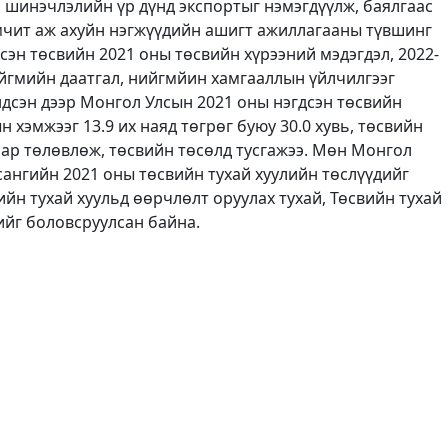
н шинэчлэлийн үр дүнд экспортыг нэмэгдүүлж, баялгаас
өмчит аж ахуйн нэгжүүдийн ашигт ажиллагааны түвшинг
сэн төсвийн 2021 оны төсвийн хүрээний мэдэгдэл, 2022-
йгмийн даатгал, нийгмйин хамгааллын үйлчилгээг
ндсэн дээр Монгол Улсын 2021 оны нэгдсэн төсвийн
 хэмжээг 13.9 их наяд төгрөг буюу 30.0 хувь, төсвийн
йхаар төлөвлөж, төсвийн төсөлд тусгажээ. Мөн Монгол
сангийн 2021 оны төсвийн тухай хуулийн төслүүдийг
йн тухай хуульд өөрчлөлт оруулах тухай, Төсвийн тухай
ийг боловсруулсан байна.