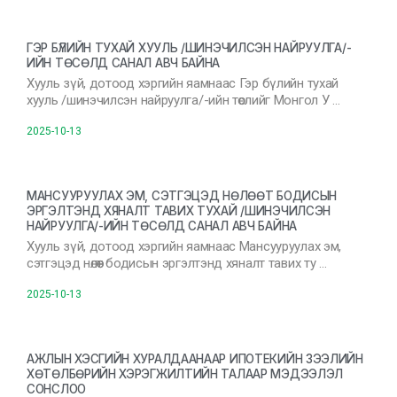
ГЭР БҮЛИЙН ТУХАЙ ХУУЛЬ /ШИНЭЧИЛСЭН НАЙРУУЛГА/-
ИЙН ТӨСӨЛД САНАЛ АВЧ БАЙНА
Хууль зүй, дотоод хэргийн яамнаас Гэр бүлийн тухай
хууль /шинэчилсэн найруулга/-ийн төслийг Монгол У …
2025-10-13
МАНСУУРУУЛАХ ЭМ, СЭТГЭЦЭД НӨЛӨӨТ БОДИСЫН
ЭРГЭЛТЭНД ХЯНАЛТ ТАВИХ ТУХАЙ /ШИНЭЧИЛСЭН
НАЙРУУЛГА/-ИЙН ТӨСӨЛД САНАЛ АВЧ БАЙНА
Хууль зүй, дотоод хэргийн яамнаас Мансууруулах эм,
сэтгэцэд нөлөөт бодисын эргэлтэнд хяналт тавих ту …
2025-10-13
АЖЛЫН ХЭСГИЙН ХУРАЛДААНААР ИПОТЕКИЙН ЗЭЭЛИЙН
ХӨТӨЛБӨРИЙН ХЭРЭГЖИЛТИЙН ТАЛААР МЭДЭЭЛЭЛ
СОНСЛОО