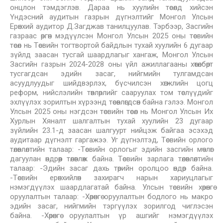
онцлон тэмдэглэв. Дараа нь хуулийн төсөлд хийсэн
Үндэсний аудитын газрын дүгнэлтийг Монгол Улсын
Ерөнхий аудитор Д.Загджав танилцуулав. Тэрбээр, Засгийн
газраас өргөн мэдүүлсэн Монгол Улсын 2025 оны төсвийн
төсөл нь Төсвийн тогтвортой байдлын тухай хуулийн 6 дугаар
зүйлд заасан тусгай шаардлагыг хангаж, Монгол Улсын
Засгийн газрын 2024-2028 оны үйл ажиллагааны хөтөлбөрт
тусгагдсан эдийн засаг, нийгмийн тулгамдсан
асуудлуудыг шийдвэрлэх, бүсчилсэн хөгжлийн цогц
реформ, нийслэлийн төвлөрлийг сааруулах том төслүүдийг
эхлүүлэх зорилтын хүрээнд төсөвлөгдсөн байна гэлээ. Монгол
Улсын 2025 оны нэгдсэн төсвийн төсөл нь Монгол Улсын Их
Хурлын Хяналт шалгалтын тухай хуулийн 23 дугаар
зүйлийн 23.1-д заасан шалгуурт нийцэж байгаа эсэхэд
аудитаар дүгнэлт гаргажээ. Уг дүгнэлтэд, Төсвийн орлого
төлөвлөлтийн талаар: -Төсвийн орлогыг эдийн засгийн мөчлөг
дагуулан өндрөөр төлөвлөж байна. Төсвийн зарлага төлөвлөлтийн
талаар: -Эдийн засаг дахь төрийн оролцоо өндөр байна.
-Төсвийн ерөнхийлөн захирагч нарын хариуцлагыг
нэмэгдүүлэx шаардлагатай байна. Улсын төсвийн хөрөнгө
оруулалтын талаар: -Хөрөнгө оруулалтын бодлого нь макро
эдийн засаг, нийгмийн тэргүүлэх зорилгод чиглэсэн
байна. -Хөрөнгө оруулалтын үр ашгийг нэмэгдүүлэх