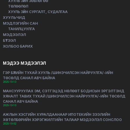
ХУУЛЬ ЗҮЙН ЗӨВЛӨГӨӨ
ТӨЛӨӨЛӨЛ
ХУУЛЬ ЗҮЙН СУРГАЛТ, СУДАЛГАА
ХУУЛЬЧИД
МЭДЛЭГИЙН САН
ТАНИЛЦУУЛГА
МЭДЭЭЛЭЛ
БҮТЭЭЛ
ХОЛБОО БАРИХ
МЭДЭЭ МЭДЭЭЛЭЛ
ГЭР БҮЛИЙН ТУХАЙ ХУУЛЬ /ШИНЭЧИЛСЭН НАЙРУУЛГА/-ИЙН
ТӨСӨЛД САНАЛ АВЧ БАЙНА
2025-10-13
МАНСУУРУУЛАХ ЭМ, СЭТГЭЦЭД НӨЛӨӨТ БОДИСЫН ЭРГЭЛТЭНД
ХЯНАЛТ ТАВИХ ТУХАЙ /ШИНЭЧИЛСЭН НАЙРУУЛГА/-ИЙН ТӨСӨЛД
САНАЛ АВЧ БАЙНА
2025-10-13
АЖЛЫН ХЭСГИЙН ХУРАЛДААНААР ИПОТЕКИЙН ЗЭЭЛИЙН
ХӨТӨЛБӨРИЙН ХЭРЭГЖИЛТИЙН ТАЛААР МЭДЭЭЛЭЛ СОНСЛОО
2025-10-02