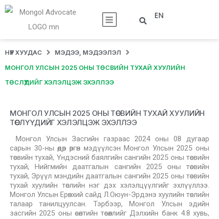
EN
НҮҮР ХУУДАС
МЭДЭЭ, МЭДЭЭЛЭЛ
МОНГОЛ УЛСЫН 2025 ОНЫ ТӨСВИЙН ТУХАЙ ХУУЛИЙН
ТӨСЛҮҮДИЙГ ХЭЛЭЛЦЭЖ ЭХЭЛЛЭЭ
МОНГОЛ УЛСЫН 2025 ОНЫ ТӨСВИЙН ТУХАЙ ХУУЛИЙН
ТӨСЛҮҮДИЙГ ХЭЛЭЛЦЭЖ ЭХЭЛЛЭЭ
Монгол Улсын Засгийн газраас 2024 оны 08 дугаар
сарын 30-ны өдөр өргөн мэдүүлсэн Монгол Улсын 2025 оны
төсвийн тухай, Үндэсний баялгийн сангийн 2025 оны төсвийн
тухай, Нийгмийн даатгалын сангийн 2025 оны төсвийн
тухай, Эрүүл мэндийн даатгалын сангийн 2025 оны төсвийн
тухай хуулийн төслийн нэг дэх хэлэлцүүлгийг эхлүүллээ.
Монгол Улсын Ерөнхий сайд Л.Оюун-Эрдэнэ хуулийн төслийн
талаар танилцуулсан. Тэрбээр, Монгол Улсын эдийн
засгийн 2025 оны өсөлтийн төсөөллийг Дэлхийн банк 4.8 хувь,