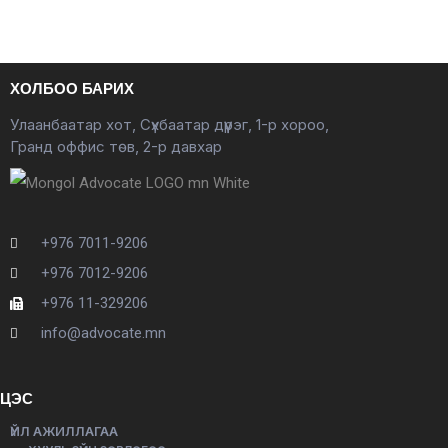
ХОЛБОО БАРИХ
Улаанбаатар хот, Сүхбаатар дүүрэг, 1-р хороо,
Гранд оффис төв, 2-р давхар
+976 7011-9206
+976 7012-9206
+976 11-329206
info@advocate.mn
ЦЭС
ҮЙЛ АЖИЛЛАГАА