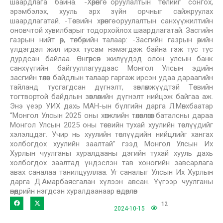
шаардлага байна. -Хөрөнгө оруулалтын төслийг сонгох,
эрэмбэлэх, хууль эрх зүйн орчныг сайжруулах
шаардлагатай. -Төсвийн хөрөнгө оруулалтын санхүүжилтийн
оновчтой хувилбарыг тодорхойлох шаардлагатай. Засгийн
газрын нийт өр, төлбөрийн талаар: -Засгийн газрын өрийн
үлдэгдэл жил ирэх тусам нэмэгдэж байна гэж тус тус
дурдсан байлаа. Өнгөрсөн жилүүдэд олон улсын банк
санхүүгийн байгууллагуудаас Монгол Улсын эдийн
засгийн төлөв байдлын талаар гаргаж ирсэн удаа дараагийн
тайланд тусгагдсан дүгнэлт, зөвлөмжүүдтэй Төсвийн
тогтвортой байдлын зөвлөлийн дүгнэлт нийцэж байгаа аж.
Энэ үеэр УИХ дахь МАН-ын бүлгийн дарга Л.Мөнхбаатар
“Монгол Улсын 2025 оны хөгжлийн төлөвлөгөөг баталсны дараа
Монгол Улсын 2025 оны төсвийн тухай хуулийн төслүүдийг
хэлэлцдэг. Учир нь хуулийн төслүүдийн нийцлийг хангах
холбогдох хуулийн заалтай” гээд Монгол Улсын Их
Хурлын чуулганы хуралдааны дэгийн тухай хууль дахь
холбогдох заалтад үндэслэн тав хоногийн завсарлага
авах саналаа танилцууллаа. Уг саналыг Улсын Их Хурлын
дарга Д.Амарбаясгалан хүлээн авсан. Үүгээр чуулганы
өнөөдрийн нэгдсэн хуралдаанаар өндөрлөв
12
2024-10-15