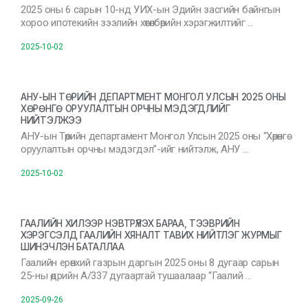
2025 оны 6 сарын 10-нд УИХ-ын Эдийн засгийн байнгын
хороо ипотекийн зээлийн хөтөлбөрийн хэрэгжилтийг …
2025-10-02
АНУ-ЫН ТӨРИЙН ДЕПАРТМЕНТ МОНГОЛ УЛСЫН 2025 ОНЫ
ХӨРӨНГӨ ОРУУЛАЛТЫН ОРЧНЫ МЭДЭГДЛИЙГ
НИЙТЭЛЖЭЭ
АНУ-ын Төрийн департамент Монгол Улсын 2025 оны “Хөрөнгө
оруулалтын орчны мэдэгдэл”-ийг нийтэлж, АНУ …
2025-10-02
ГААЛИЙН ХИЛЭЭР НЭВТРҮҮЛЭХ БАРАА, ТЭЭВРИЙН
ХЭРЭГСЭЛД ГААЛИЙН ХЯНАЛТ ТАВИХ НИЙТЛЭГ ЖУРМЫГ
ШИНЭЧЛЭН БАТАЛЛАА
Гаалийн ерөнхий газрын даргын 2025 оны 8 дугаар сарын
25-ны өдрийн А/337 дугаартай тушаалаар “Гаалий …
2025-09-26