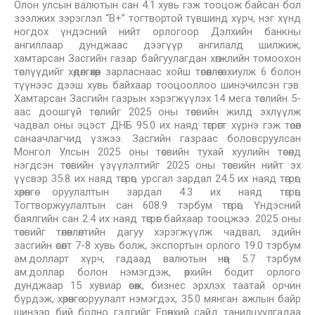
Олон улсын валютын сан 4.1 хувь гэж тооцож байсан бол
зээлжих зэрэглэл “В+” тогтвортой түвшинд хүрч, нэг хүнд
ногдох үндэсний нийт орлогоор Дэлхийн банкны
ангиллаар дунджаас дээгүүр ангилалд шилжиж,
хамтарсан Засгийн газар байгуулагдан хөгжлийн томоохон
төслүүдийг хөдөлгөхөөр зарласнаас хойш төсөөллөө ахиулж 6 болон
түүнээс дээш хувь байхаар тооцооллоо шинэчилсэн гэв.
Хамтарсан Засгийн газрын хэрэгжүүлэх 14 мега төслийн 5-
аас доошгүй төслийг 2025 оны төсвийн жилд эхлүүлж
чадвал оны эцэст ДНБ 95.0 их наяд төгрөгт хүрнэ гэж төсөл
санаачлагчид үзжээ. Засгийн газраас боловсруулсан
Монгол Улсын 2025 оны төсвийн тухай хуулийн төсөлд
нэгдсэн төсвийн үзүүлэлтийг 2025 оны төсвийн нийт эх
үүсвэр 35.8 их наяд төгрөг, урсгал зардал 24.5 их наяд төгрөг,
хөрөнгө оруулалтын зардал 4.3 их наяд төгрөг,
Тогтворжуулалтын сан 608.9 тэрбум төгрөг, Үндэсний
баялгийн сан 2.4 их наяд төгрөг байхаар тооцжээ. 2025 оны
төсвийг төлөвлөлтийн дагуу хэрэгжүүлж чадвал, эдийн
засгийн өсөлт 7-8 хувь болж, экспортын орлого 19.0 тэрбум
ам.долларт хүрч, гадаад валютын нөөц 5.7 тэрбум
ам.доллар болон нэмэгдэж, өрхийн бодит орлого
дунджаар 15 хувиар өсөж, бизнес эрхлэх таатай орчин
бүрдэж, хөрөнгө оруулалт нэмэгдэх, 35.0 мянган ажлын байр
шинээр бий болно гэдгийг Ерөнхий сайд танилцуулгадаа