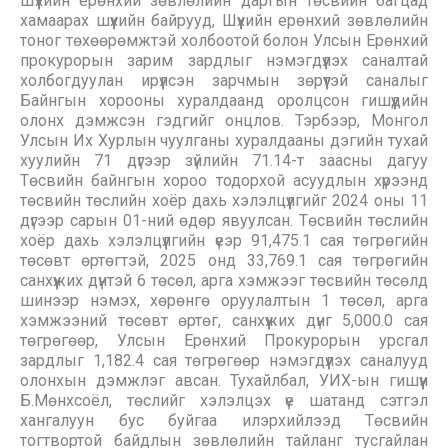
Шүүхийн ерөнхий зөвлөлийн даргын төсвийн багцад
хамаарах шүүхийн байрууд, Шүүхийн ерөнхий зөвлөлийн
тоног төхөөрөмжтэй холбоотой болон Улсын Ерөнхий
прокурорын зарим зардлыг нэмэгдүүлэх саналтай
холбогдуулан ирүүлсэн зарчмын зөрүүтэй саналыг
Байнгын хорооны хуралдаанд оролцсон гишүүдийн
олонх дэмжсэн гэдгийг онцлов. Тэрбээр, Монгол
Улсын Их Хурлын чуулганы хуралдааны дэгийн тухай
хуулийн 71 дүгээр зүйлийн 71.14-т заасны дагуу
Төсвийн байнгын хороо тодорхой асуудлын хүрээнд
төсвийн төслийн хоёр дахь хэлэлцүүлгийг 2024 оны 11
дүгээр сарын 01-ний өдөр явуулсан. Төсвийн төслийн
хоёр дахь хэлэлцүүлгийн үеэр 91,475.1 сая төгрөгийн
төсөвт өртөгтэй, 2025 онд 33,769.1 сая төгрөгийн
санхүүжих дүнтэй 6 төсөл, арга хэмжээг төсвийн төсөлд
шинээр нэмэх, хөрөнгө оруулалтын 1 төсөл, арга
хэмжээний төсөвт өртөг, санхүүжих дүнг 5,000.0 сая
төгрөгөөр, Улсын Ерөнхий Прокурорын урсгал
зардлыг 1,182.4 сая төгрөгөөр нэмэгдүүлэх саналууд
олонхын дэмжлэг авсан. Тухайлбал, УИХ-ын гишүүн
Б.Мөнхсоёл, төслийг хэлэлцэх үе шатанд сэтгэл
хангалуун бус буйгаа илэрхийлээд Төсвийн
тогтвортой байдлын зөвлөлийн тайланг тусгайлан