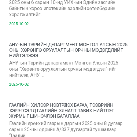
2025 оны 6 сарын 10-нд УИХ-ын Эдийн засгийн
байнгын хороо ипотекийн зээлийн хөтөлбөрийн
хэрэгжилтийг …
2025-10-02
АНУ-ЫН ТӨРИЙН ДЕПАРТМЕНТ МОНГОЛ УЛСЫН 2025
ОНЫ ХӨРӨНГӨ ОРУУЛАЛТЫН ОРЧНЫ МЭДЭГДЛИЙГ
НИЙТЭЛЖЭЭ
АНУ-ын Төрийн департамент Монгол Улсын 2025
оны “Хөрөнгө оруулалтын орчны мэдэгдэл”-ийг
нийтэлж, АНУ …
2025-10-02
ГААЛИЙН ХИЛЭЭР НЭВТРҮҮЛЭХ БАРАА, ТЭЭВРИЙН
ХЭРЭГСЭЛД ГААЛИЙН ХЯНАЛТ ТАВИХ НИЙТЛЭГ
ЖУРМЫГ ШИНЭЧЛЭН БАТАЛЛАА
Гаалийн ерөнхий газрын даргын 2025 оны 8 дугаар
сарын 25-ны өдрийн А/337 дугаартай тушаалаар
“Гаалий …