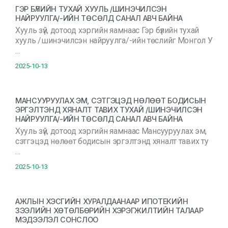
ГЭР БҮЛИЙН ТУХАЙ ХУУЛЬ /ШИНЭЧИЛСЭН
НАЙРУУЛГА/-ИЙН ТӨСӨЛД САНАЛ АВЧ БАЙНА
Хууль зүй, дотоод хэргийн яамнаас Гэр бүлийн тухай
хууль /шинэчилсэн найруулга/-ийн төслийг Монгол У
…
2025-10-13
МАНСУУРУУЛАХ ЭМ, СЭТГЭЦЭД НӨЛӨӨТ БОДИСЫН
ЭРГЭЛТЭНД ХЯНАЛТ ТАВИХ ТУХАЙ /ШИНЭЧИЛСЭН
НАЙРУУЛГА/-ИЙН ТӨСӨЛД САНАЛ АВЧ БАЙНА
Хууль зүй, дотоод хэргийн яамнаас Мансууруулах эм,
сэтгэцэд нөлөөт бодисын эргэлтэнд хяналт тавих ту
…
2025-10-13
АЖЛЫН ХЭСГИЙН ХУРАЛДААНААР ИПОТЕКИЙН
ЗЭЭЛИЙН ХӨТӨЛБӨРИЙН ХЭРЭГЖИЛТИЙН ТАЛААР
МЭДЭЭЛЭЛ СОНСЛОО