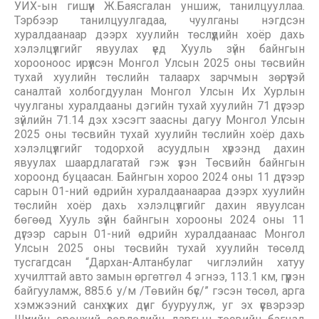
УИХ-ын гишүүн Ж.Баясгалан уншиж, танилцууллаа.
Тэрбээр танилцуулгадаа, чуулганы нэгдсэн
хуралдаанаар дээрх хуулийн төслүүдийн хоёр дахь
хэлэлцүүлгийг явуулах үед Хууль зүйн байнгын
хорооноос ирүүлсэн Монгол Улсын 2025 оны төсвийн
тухай хуулийн төслийн талаарх зарчмын зөрүүтэй
саналтай холбогдуулан Монгол Улсын Их Хурлын
чуулганы хуралдааны дэгийн тухай хуулийн 71 дүгээр
зүйлийн 71.14 дэх хэсэгт заасны дагуу Монгол Улсын
2025 оны төсвийн тухай хуулийн төслийн хоёр дахь
хэлэлцүүлгийг тодорхой асуудлын хүрээнд дахин
явуулах шаардлагатай гэж үзэн Төсвийн байнгын
хороонд буцаасан. Байнгын хороо 2024 оны 11 дүгээр
сарын 01-ний өдрийн хуралдаанаараа дээрх хуулийн
төслийн хоёр дахь хэлэлцүүлгийг дахин явуулсан
бөгөөд Хууль зүйн байнгын хорооны 2024 оны 11
дүгээр сарын 01-ний өдрийн хуралдаанаас Монгол
Улсын 2025 оны төсвийн тухай хуулийн төсөлд
тусгагдсан “Дархан-Алтанбулаг чиглэлийн хатуу
хучилттай авто замын өргөтгөл 4 эгнээ, 113.1 км, гүүрэн
байгууламж, 885.6 у/м /Төвийн бүс/” гэсэн төсөл, арга
хэмжээний санхүүжих дүнг бууруулж, уг эх үүсвэрээр