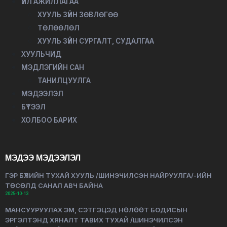
ҮЙЛ АЖИЛЛАГАА
ХУУЛЬ ЗҮЙН ЗӨВЛӨГӨӨ
ТӨЛӨӨЛӨЛ
ХУУЛЬ ЗҮЙН СУРГАЛТ, СУДАЛГАА
ХУУЛЬЧИД
МЭДЛЭГИЙН САН
ТАНИЛЦУУЛГА
МЭДЭЭЛЭЛ
БҮТЭЭЛ
ХОЛБОО БАРИХ
МЭДЭЭ МЭДЭЭЛЭЛ
ГЭР БҮЛИЙН ТУХАЙ ХУУЛЬ /ШИНЭЧИЛСЭН НАЙРУУЛГА/-ИЙН
ТӨСӨЛД САНАЛ АВЧ БАЙНА
2025-10-13
МАНСУУРУУЛАХ ЭМ, СЭТГЭЦЭД НӨЛӨӨТ БОДИСЫН
ЭРГЭЛТЭНД ХЯНАЛТ ТАВИХ ТУХАЙ /ШИНЭЧИЛСЭН