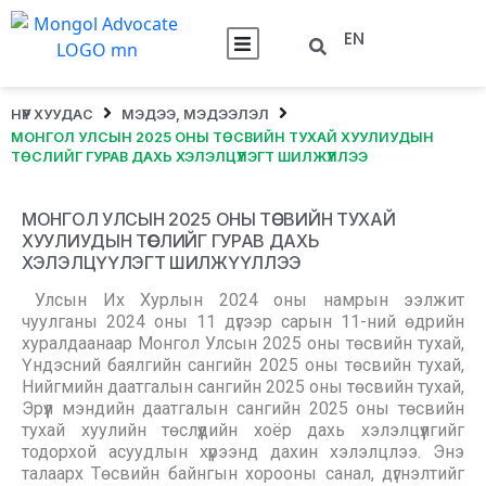
EN
НҮҮР ХУУДАС
МЭДЭЭ, МЭДЭЭЛЭЛ
МОНГОЛ УЛСЫН 2025 ОНЫ ТӨСВИЙН ТУХАЙ ХУУЛИУДЫН
ТӨСЛИЙГ ГУРАВ ДАХЬ ХЭЛЭЛЦҮҮЛЭГТ ШИЛЖҮҮЛЛЭЭ
МОНГОЛ УЛСЫН 2025 ОНЫ ТӨСВИЙН ТУХАЙ
ХУУЛИУДЫН ТӨСЛИЙГ ГУРАВ ДАХЬ
ХЭЛЭЛЦҮҮЛЭГТ ШИЛЖҮҮЛЛЭЭ
Улсын Их Хурлын 2024 оны намрын ээлжит
чуулганы 2024 оны 11 дүгээр сарын 11-ний өдрийн
хуралдаанаар Монгол Улсын 2025 оны төсвийн тухай,
Үндэсний баялгийн сангийн 2025 оны төсвийн тухай,
Нийгмийн даатгалын сангийн 2025 оны төсвийн тухай,
Эрүүл мэндийн даатгалын сангийн 2025 оны төсвийн
тухай хуулийн төслүүдийн хоёр дахь хэлэлцүүлгийг
тодорхой асуудлын хүрээнд дахин хэлэлцлээ. Энэ
талаарх Төсвийн байнгын хорооны санал, дүгнэлтийг