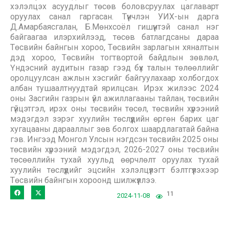
хэлэлцэх асуудлыг төсөв боловсруулах цаглаварт
оруулах санал гаргасан. Түүнчлэн УИХ-ын дарга
Д.Амарбаясгалан, Б.Мөнхсоёл гишүүнтэй санал нэг
байгаагаа илэрхийлээд, төсөв батлагдсаны дараа
Төсвийн байнгын хороо, Төсвийн зарлагын хяналтын
дэд хороо, Төсвийн тогтвортой байдлын зөвлөл,
Үндэсний аудитын газар гээд бүх талын төлөөллийг
оролцуулсан ажлын хэсгийг байгуулахаар холбогдох
албан тушаалтнуудтай ярилцсан. Ирэх жилээс 2024
оны Засгийн газрын үйл ажиллагааны тайлан, төсвийн
гүйцэтгэл, ирэх оны төсвийн төсөл, төсвийн хүрээний
мэдэгдэл зэрэг хуулийн төслүүдийн өргөн барих цаг
хугацааны дарааллыг зөв болгох шаардлагатай байна
гэв. Ингээд Монгол Улсын нэгдсэн төсвийн 2025 оны
төсвийн хүрээний мэдэгдэл, 2026-2027 оны төсвийн
төсөөллийн тухай хуульд өөрчлөлт оруулах тухай
хуулийн төслүүдийг эцсийн хэлэлцүүлэгт бэлтгүүлэхээр
Төсвийн байнгын хороонд шилжүүллээ.
11
2024-11-08