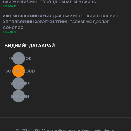
НАЙРУУЛГА/-ИЙН ТӨСӨЛД САНАЛ АВЧ БАЙНА
2025-10-13
АЖЛЫН ХЭСГИЙН ХУРАЛДААНААР ИПОТЕКИЙН ЗЭЭЛИЙН
ХӨТӨЛБӨРИЙН ХЭРЭГЖИЛТИЙН ТАЛААР МЭДЭЭЛЭЛ
СОНСЛОО
2025-10-02
БИДНИЙГ ДАГААРАЙ
FACEBOOK
SOUNDCLOUD
YOUTUBE
LINKEDIN
© 2015-2026 Монгол Өмгөөлөгч – Хууль зүйн фирм.