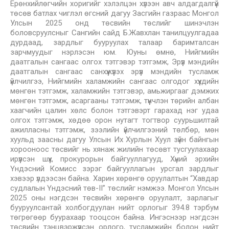
Ерөнхийлөгчийн хоригийг хэлэлцэн хүлээн авч алдагдалгүй
төсөв батлах чиглэл өгсний дагуу Засгийн газраас Монгол
Улсын 2025 онд төсвийн төслийг шинэчлэн
боловсруулсныг Сангийн сайд Б.Жавхлан танилцуулгадаа
дурдаад, зардлыг бууруулах талаар баримталсан
зарчмуудыг нэрлэсэн юм. Юуны өмнө, Нийгмийн
даатгалын сангаас олгох тэтгэвэр тэтгэмж, Эрүүл мэндийн
даатгалын сангаас санхүүжүүлэх эрүүл мэндийн тусламж
үйлчилгээ, Нийгмийн халамжийн сангаас олгодог хүүхдийн
мөнгөн тэтгэмж, халамжийн тэтгэвэр, амьжиргааг дэмжих
мөнгөн тэтгэмж, асаргааны тэтгэмж, түүнчлэн төрийн албан
хаагчийн цалин хөлс болон тэтгэвэрт гарахад нэг удаа
олгох тэтгэмж, хөдөө орон нутагт тогтвор суурьшилтай
ажилласны тэтгэмж, зээлийн үйлчилгээний төлбөр, мөн
хуульд заасны дагуу Улсын Их Хурлын Хуул зүйн байнгын
хорооноос төсвийг нь хянаж жилийн төсөвт тусгуулахаар
ирүүлсэн шүүх, прокурорын байгууллагууд, Хүний эрхийн
Үндэсний Комисс зэрэг байгууллагын урсгал зардлыг
хэвээр үлдээсэн байна. Харин хөрөнгө оруулалтын “Хавдар
судлалын Үндэсний төв-II” төслийг нэмжээ. Монгол Улсын
2025 оны нэгдсэн төсвийн хөрөнгө оруулалт, зарлагыг
бууруулсантай холбогдуулан нийт орлогыг 394.8 тэрбум
төгрөгөөр буурахаар тооцсон байна. Ингэснээр нэгдсэн
төсвийн тэнцвэржүүлсэн орлого, тусламжийн болон нийт