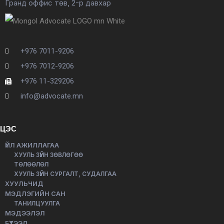
Гранд оффис төв, 2-р давхар
+976 7011-9206
+976 7012-9206
+976 11-329206
info@advocate.mn
ЦЭС
ҮЙЛ АЖИЛЛАГАА
ХУУЛЬ ЗҮЙН ЗӨВЛӨГӨӨ
ТӨЛӨӨЛӨЛ
ХУУЛЬ ЗҮЙН СУРГАЛТ, СУДАЛГАА
ХУУЛЬЧИД
МЭДЛЭГИЙН САН
ТАНИЛЦУУЛГА
МЭДЭЭЛЭЛ
БҮТЭЭЛ