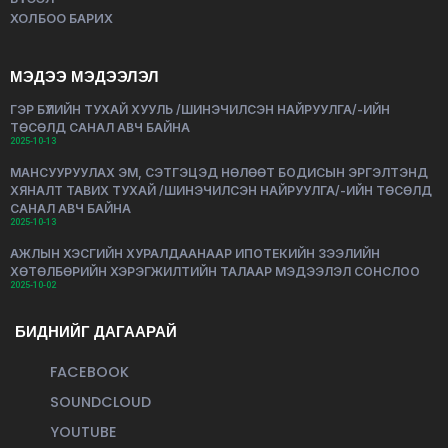
ХОЛБОО БАРИХ
МЭДЭЭ МЭДЭЭЛЭЛ
ГЭР БҮЛИЙН ТУХАЙ ХУУЛЬ /ШИНЭЧИЛСЭН НАЙРУУЛГА/-ИЙН
ТӨСӨЛД САНАЛ АВЧ БАЙНА
2025-10-13
МАНСУУРУУЛАХ ЭМ, СЭТГЭЦЭД НӨЛӨӨТ БОДИСЫН ЭРГЭЛТЭНД
ХЯНАЛТ ТАВИХ ТУХАЙ /ШИНЭЧИЛСЭН НАЙРУУЛГА/-ИЙН ТӨСӨЛД
САНАЛ АВЧ БАЙНА
2025-10-13
АЖЛЫН ХЭСГИЙН ХУРАЛДААНААР ИПОТЕКИЙН ЗЭЭЛИЙН
ХӨТӨЛБӨРИЙН ХЭРЭГЖИЛТИЙН ТАЛААР МЭДЭЭЛЭЛ СОНСЛОО
2025-10-02
БИДНИЙГ ДАГААРАЙ
FACEBOOK
SOUNDCLOUD
YOUTUBE