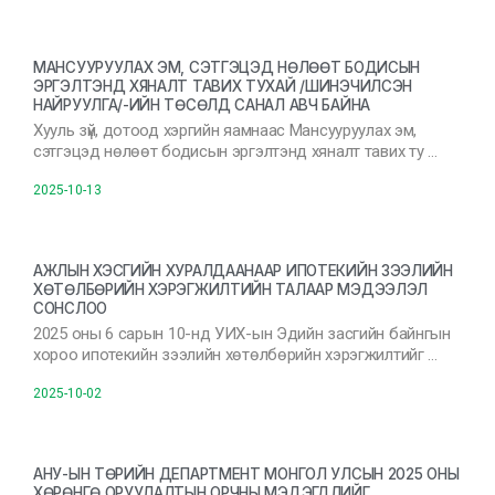
МАНСУУРУУЛАХ ЭМ, СЭТГЭЦЭД НӨЛӨӨТ БОДИСЫН
ЭРГЭЛТЭНД ХЯНАЛТ ТАВИХ ТУХАЙ /ШИНЭЧИЛСЭН
НАЙРУУЛГА/-ИЙН ТӨСӨЛД САНАЛ АВЧ БАЙНА
Хууль зүй, дотоод хэргийн яамнаас Мансууруулах эм,
сэтгэцэд нөлөөт бодисын эргэлтэнд хяналт тавих ту …
2025-10-13
АЖЛЫН ХЭСГИЙН ХУРАЛДААНААР ИПОТЕКИЙН ЗЭЭЛИЙН
ХӨТӨЛБӨРИЙН ХЭРЭГЖИЛТИЙН ТАЛААР МЭДЭЭЛЭЛ
СОНСЛОО
2025 оны 6 сарын 10-нд УИХ-ын Эдийн засгийн байнгын
хороо ипотекийн зээлийн хөтөлбөрийн хэрэгжилтийг …
2025-10-02
АНУ-ЫН ТӨРИЙН ДЕПАРТМЕНТ МОНГОЛ УЛСЫН 2025 ОНЫ
ХӨРӨНГӨ ОРУУЛАЛТЫН ОРЧНЫ МЭДЭГДЛИЙГ