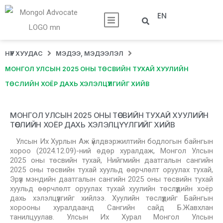
EN
НҮҮР ХУУДАС
МЭДЭЭ, МЭДЭЭЛЭЛ
МОНГОЛ УЛСЫН 2025 ОНЫ ТӨСВИЙН ТУХАЙ ХУУЛИЙН
ТӨСЛИЙН ХОЁР ДАХЬ ХЭЛЭЛЦҮҮЛГИЙГ ХИЙВ
МОНГОЛ УЛСЫН 2025 ОНЫ ТӨСВИЙН ТУХАЙ ХУУЛИЙН
ТӨСЛИЙН ХОЁР ДАХЬ ХЭЛЭЛЦҮҮЛГИЙГ ХИЙВ
Улсын Их Хурлын Аж үйлдвэржилтийн бодлогын байнгын
хороо (2024.12.09)-ний өдөр хуралдаж, Монгол Улсын
2025 оны төсвийн тухай, Нийгмийн даатгалын сангийн
2025 оны төсвийн тухай хуульд өөрчлөлт оруулах тухай,
Эрүүл мэндийн даатгалын сангийн 2025 оны төсвийн тухай
хуульд өөрчлөлт оруулах тухай хуулийн төслүүдийн хоёр
дахь хэлэлцүүлгийг хийлээ. Хуулийн төслүүдийг Байнгын
хорооны хуралдаанд Сангийн сайд Б.Жавхлан
танилцуулав. Улсын Их Хурал Монгол Улсын