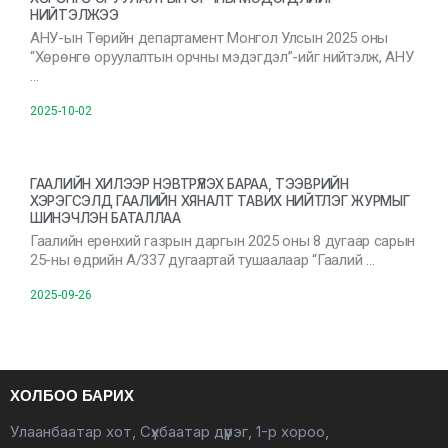
НИЙТЭЛЖЭЭ
АНУ-ын Төрийн департамент Монгол Улсын 2025 оны
“Хөрөнгө оруулалтын орчны мэдэгдэл”-ийг нийтэлж, АНУ
…
2025-10-02
ГААЛИЙН ХИЛЭЭР НЭВТРҮҮЛЭХ БАРАА, ТЭЭВРИЙН
ХЭРЭГСЭЛД ГААЛИЙН ХЯНАЛТ ТАВИХ НИЙТЛЭГ ЖУРМЫГ
ШИНЭЧЛЭН БАТАЛЛАА
Гаалийн ерөнхий газрын даргын 2025 оны 8 дугаар сарын
25-ны өдрийн А/337 дугаартай тушаалаар “Гаалий …
2025-09-26
ХОЛБОО БАРИХ
Улаанбаатар хот, Сүхбаатар дүүрэг, 1-р хороо,