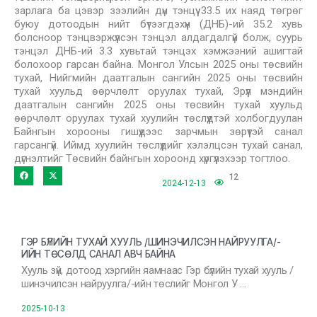
зарлага ба цэвэр зээлийн дүн тэнцүү 33.5 их наяд төгрөг
буюу дотоодын нийт бүтээгдэхүүн (ДНБ)-ий 35.2 хувь
болсноор тэнцвэржүүлсэн тэнцэл алдагдалгүй болж, суурь
тэнцэл ДНБ-ий 3.3 хувьтай тэнцэх хэмжээний ашигтай
болохоор гарсан байна. Монгол Улсын 2025 оны төсвийн
тухай, Нийгмийн даатгалын сангийн 2025 оны төсвийн
тухай хуульд өөрчлөлт оруулах тухай, Эрүүл мэндийн
даатгалын сангийн 2025 оны төсвийн тухай хуульд
өөрчлөлт оруулах тухай хуулийн төслүүдтэй холбогдуулан
Байнгын хорооны гишүүдээс зарчмын зөрүүтэй санал
гарсангүй. Иймд хуулийн төслүүдийг хэлэлцсэн тухай санал,
дүгнэлтийг Төсвийн байнгын хороонд хүргүүлэхээр тогтлоо.
12
2024-12-13
ГЭР БҮЛИЙН ТУХАЙ ХУУЛЬ /ШИНЭЧИЛСЭН НАЙРУУЛГА/-
ИЙН ТӨСӨЛД САНАЛ АВЧ БАЙНА
Хууль зүй, дотоод хэргийн яамнаас Гэр бүлийн тухай хууль /
шинэчилсэн найруулга/-ийн төслийг Монгол У …
2025-10-13