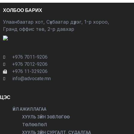
ХОЛБОО БАРИХ
Улаанбаатар хот, Сүхбаатар дүүрэг, 1-р хороо,
Гранд оффис төв, 2-р давхар
+976 7011-9206
+976 7012-9206
+976 11-329206
info@advocate.mn
ЦЭС
ҮЙЛ АЖИЛЛАГАА
ХУУЛЬ ЗҮЙН ЗӨВЛӨГӨӨ
ТӨЛӨӨЛӨЛ
ХУУЛЬ ЗҮЙН СУРГАЛТ, СУДАЛГАА