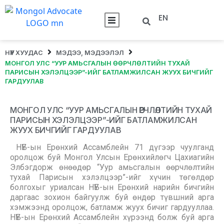
EN
НҮҮР ХУУДАС
МЭДЭЭ, МЭДЭЭЛЭЛ
МОНГОЛ УЛС “УУР АМЬСГАЛЫН ӨӨРЧЛӨЛТИЙН ТУХАЙ
ПАРИСЫН ХЭЛЭЛЦЭЭР”-ИЙГ БАТЛАМЖИЛСАН ЖУУХ БИЧГИЙГ
ГАРДУУЛАВ
МОНГОЛ УЛС “УУР АМЬСГАЛЫН ӨӨРЧЛӨЛТИЙН ТУХАЙ
ПАРИСЫН ХЭЛЭЛЦЭЭР”-ИЙГ БАТЛАМЖИЛСАН
ЖУУХ БИЧГИЙГ ГАРДУУЛАВ
НҮБ-ын Ерөнхий Ассамблейн 71 дүгээр чуулганд
оролцож буй Монгол Улсын Ерөнхийлөгч Цахиагийн
Элбэгдорж өнөөдөр “Уур амьсгалын өөрчлөлтийн
тухай Парисын хэлэлцээр”-ийг хүчин төгөлдөр
болгохыг уриалсан НҮБ-ын Ерөнхий нарийн бичгийн
даргаас зохион байгуулж буй өндөр түвшний арга
хэмжээнд оролцож, батламж жуух бичиг гардууллаа.
НҮБ-ын Ерөнхий Ассамблейн хүрээнд болж буй арга