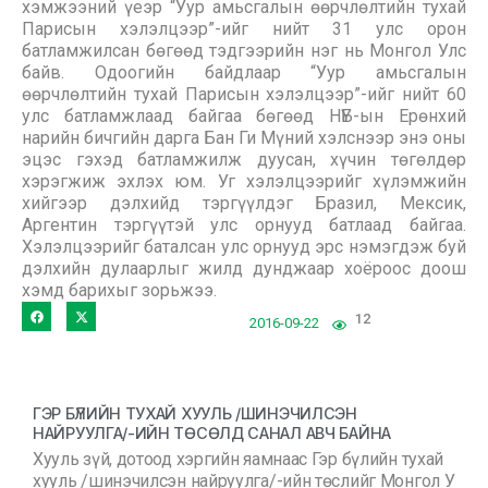
хэмжээний үеэр “Уур амьсгалын өөрчлөлтийн тухай
Парисын хэлэлцээр”-ийг нийт 31 улс орон
батламжилсан бөгөөд тэдгээрийн нэг нь Монгол Улс
байв. Одоогийн байдлаар “Уур амьсгалын
өөрчлөлтийн тухай Парисын хэлэлцээр”-ийг нийт 60
улс батламжлаад байгаа бөгөөд НҮБ-ын Ерөнхий
нарийн бичгийн дарга Бан Ги Мүний хэлснээр энэ оны
эцэс гэхэд батламжилж дуусан, хүчин төгөлдөр
хэрэгжиж эхлэх юм. Уг хэлэлцээрийг хүлэмжийн
хийгээр дэлхийд тэргүүлдэг Бразил, Мексик,
Аргентин тэргүүтэй улс орнууд батлаад байгаа.
Хэлэлцээрийг баталсан улс орнууд эрс нэмэгдэж буй
дэлхийн дулаарлыг жилд дунджаар хоёроос доош
хэмд барихыг зорьжээ.
12
2016-09-22
ГЭР БҮЛИЙН ТУХАЙ ХУУЛЬ /ШИНЭЧИЛСЭН
НАЙРУУЛГА/-ИЙН ТӨСӨЛД САНАЛ АВЧ БАЙНА
Хууль зүй, дотоод хэргийн яамнаас Гэр бүлийн тухай
хууль /шинэчилсэн найруулга/-ийн төслийг Монгол У