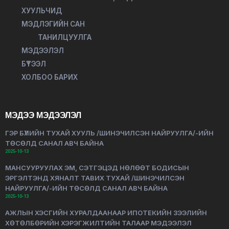
ХУУЛЬЧИД
МЭДЛЭГИЙН САН
ТАНИЛЦУУЛГА
МЭДЭЭЛЭЛ
БҮТЭЭЛ
ХОЛБОО БАРИХ
МЭДЭЭ МЭДЭЭЛЭЛ
ГЭР БҮЛИЙН ТУХАЙ ХУУЛЬ /ШИНЭЧИЛСЭН НАЙРУУЛГА/-ИЙН
ТӨСӨЛД САНАЛ АВЧ БАЙНА
2025-10-13
МАНСУУРУУЛАХ ЭМ, СЭТГЭЦЭД НӨЛӨӨТ БОДИСЫН
ЭРГЭЛТЭНД ХЯНАЛТ ТАВИХ ТУХАЙ /ШИНЭЧИЛСЭН
НАЙРУУЛГА/-ИЙН ТӨСӨЛД САНАЛ АВЧ БАЙНА
2025-10-13
АЖЛЫН ХЭСГИЙН ХУРАЛДААНААР ИПОТЕКИЙН ЗЭЭЛИЙН
ХӨТӨЛБӨРИЙН ХЭРЭГЖИЛТИЙН ТАЛААР МЭДЭЭЛЭЛ