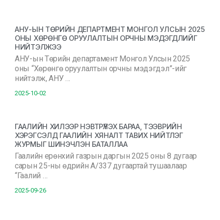
АНУ-ЫН ТӨРИЙН ДЕПАРТМЕНТ МОНГОЛ УЛСЫН 2025
ОНЫ ХӨРӨНГӨ ОРУУЛАЛТЫН ОРЧНЫ МЭДЭГДЛИЙГ
НИЙТЭЛЖЭЭ
АНУ-ын Төрийн департамент Монгол Улсын 2025
оны “Хөрөнгө оруулалтын орчны мэдэгдэл”-ийг
нийтэлж, АНУ …
2025-10-02
ГААЛИЙН ХИЛЭЭР НЭВТРҮҮЛЭХ БАРАА, ТЭЭВРИЙН
ХЭРЭГСЭЛД ГААЛИЙН ХЯНАЛТ ТАВИХ НИЙТЛЭГ
ЖУРМЫГ ШИНЭЧЛЭН БАТАЛЛАА
Гаалийн ерөнхий газрын даргын 2025 оны 8 дугаар
сарын 25-ны өдрийн А/337 дугаартай тушаалаар
“Гаалий …
2025-09-26