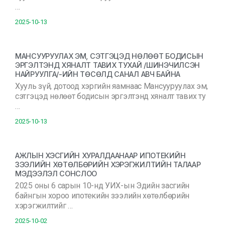
…
2025-10-13
МАНСУУРУУЛАХ ЭМ, СЭТГЭЦЭД НӨЛӨӨТ БОДИСЫН
ЭРГЭЛТЭНД ХЯНАЛТ ТАВИХ ТУХАЙ /ШИНЭЧИЛСЭН
НАЙРУУЛГА/-ИЙН ТӨСӨЛД САНАЛ АВЧ БАЙНА
Хууль зүй, дотоод хэргийн яамнаас Мансууруулах эм,
сэтгэцэд нөлөөт бодисын эргэлтэнд хяналт тавих ту
…
2025-10-13
АЖЛЫН ХЭСГИЙН ХУРАЛДААНААР ИПОТЕКИЙН
ЗЭЭЛИЙН ХӨТӨЛБӨРИЙН ХЭРЭГЖИЛТИЙН ТАЛААР
МЭДЭЭЛЭЛ СОНСЛОО
2025 оны 6 сарын 10-нд УИХ-ын Эдийн засгийн
байнгын хороо ипотекийн зээлийн хөтөлбөрийн
хэрэгжилтийг …
2025-10-02