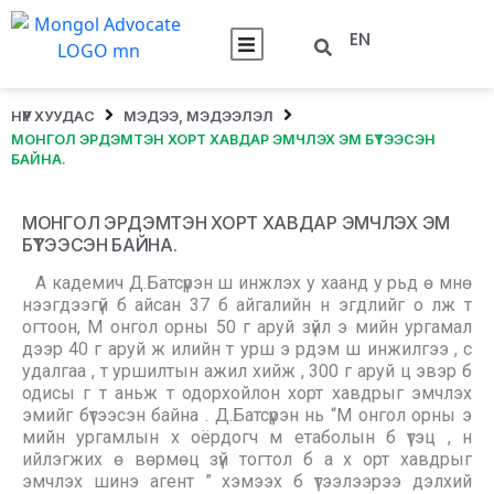
EN
НҮҮР ХУУДАС
МЭДЭЭ, МЭДЭЭЛЭЛ
МОНГОЛ ЭРДЭМТЭН ХОРТ ХАВДАР ЭМЧЛЭХ ЭМ БҮТЭЭСЭН
БАЙНА.
МОНГОЛ ЭРДЭМТЭН ХОРТ ХАВДАР ЭМЧЛЭХ ЭМ
БҮТЭЭСЭН БАЙНА.
А кадемич Д.Батсүрэн ш инжлэх у хаанд у рьд ө мнө
нээгдээгүй б айсан 37 б айгалийн н эгдлийг о лж т
огтоон, М онгол орны 50 г аруй зүйл э мийн ургамал
дээр 40 г аруй ж илийн т урш э рдэм ш инжилгээ , с
удалгаа , т уршилтын ажил хийж , 300 г аруй ц эвэр б
одисы г т аньж т одорхойлон хорт хавдрыг эмчлэх
эмийг бүтээсэн байна . Д.Батсүрэн нь “М онгол орны э
мийн ургамлын х оёрдогч м етаболын б үтэц , н
ийлэгжих ө вөрмөц зүй тогтол б а х орт хавдрыг
эмчлэх шинэ агент ” хэмээх б үтээлээрээ дэлхий