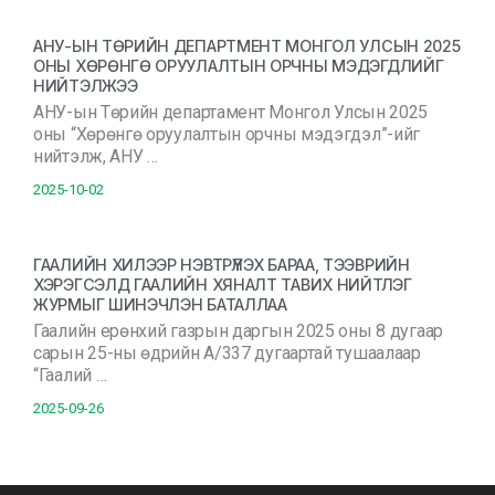
АНУ-ЫН ТӨРИЙН ДЕПАРТМЕНТ МОНГОЛ УЛСЫН 2025
ОНЫ ХӨРӨНГӨ ОРУУЛАЛТЫН ОРЧНЫ МЭДЭГДЛИЙГ
НИЙТЭЛЖЭЭ
АНУ-ын Төрийн департамент Монгол Улсын 2025
оны “Хөрөнгө оруулалтын орчны мэдэгдэл”-ийг
нийтэлж, АНУ …
2025-10-02
ГААЛИЙН ХИЛЭЭР НЭВТРҮҮЛЭХ БАРАА, ТЭЭВРИЙН
ХЭРЭГСЭЛД ГААЛИЙН ХЯНАЛТ ТАВИХ НИЙТЛЭГ
ЖУРМЫГ ШИНЭЧЛЭН БАТАЛЛАА
Гаалийн ерөнхий газрын даргын 2025 оны 8 дугаар
сарын 25-ны өдрийн А/337 дугаартай тушаалаар
“Гаалий …
2025-09-26