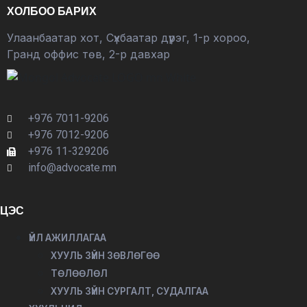
ХОЛБОО БАРИХ
Улаанбаатар хот, Сүхбаатар дүүрэг, 1-р хороо,
Гранд оффис төв, 2-р давхар
+976 7011-9206
+976 7012-9206
+976 11-329206
info@advocate.mn
ЦЭС
ҮЙЛ АЖИЛЛАГАА
ХУУЛЬ ЗҮЙН ЗӨВЛӨГӨӨ
ТӨЛӨӨЛӨЛ
ХУУЛЬ ЗҮЙН СУРГАЛТ, СУДАЛГАА