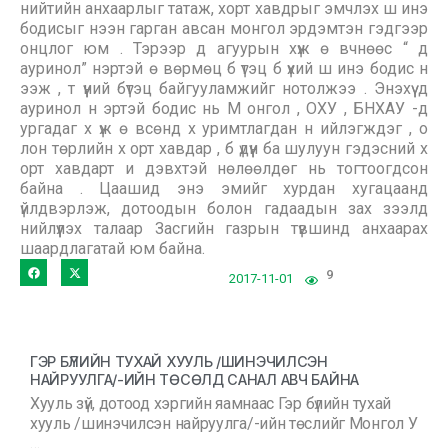
нийтийн анхаарлыг татаж, хорт хавдрыг эмчлэх ш инэ
бодисыг нээн гарган авсан монгол эрдэмтэн гэдгээр
онцлог юм . Тэрээр д агуурын хүж ө вчнөөс “ д
ауринол” нэртэй ө вөрмөц б үтэц б үхий ш инэ бодис н
ээж , т үүний бүтэц байгууламжийг нотолжээ . Энэхүү д
ауринол н эртэй бодис нь М онгол , ОХУ , БНХАУ -д
ургадаг х үж ө всөнд х уримтлагдан н ийлэгждэг , о
лон төрлийн х орт хавдар , б үдүүн ба шулуун гэдэсний х
орт хавдарт и дэвхтэй нөлөөлдөг нь тогтоогдсон
байна . Цаашид энэ эмийг хурдан хугацаанд
үйлдвэрлэж, дотоодын болон гадаадын зах зээлд
нийлүүлэх талаар Засгийн газрын түвшинд анхаарах
шаардлагатай юм байна.
9
2017-11-01
ГЭР БҮЛИЙН ТУХАЙ ХУУЛЬ /ШИНЭЧИЛСЭН
НАЙРУУЛГА/-ИЙН ТӨСӨЛД САНАЛ АВЧ БАЙНА
Хууль зүй, дотоод хэргийн яамнаас Гэр бүлийн тухай
хууль /шинэчилсэн найруулга/-ийн төслийг Монгол У
…