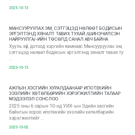
2025-10-13
МАНСУУРУУЛАХ ЭМ, СЭТГЭЦЭД НӨЛӨӨТ БОДИСЫН
ЭРГЭЛТЭНД ХЯНАЛТ ТАВИХ ТУХАЙ /ШИНЭЧИЛСЭН
НАЙРУУЛГА/-ИЙН ТӨСӨЛД САНАЛ АВЧ БАЙНА
Хууль зүй, дотоод хэргийн яамнаас Мансууруулах эм,
сэтгэцэд нөлөөт бодисын эргэлтэнд хяналт тавих ту
…
2025-10-13
АЖЛЫН ХЭСГИЙН ХУРАЛДААНААР ИПОТЕКИЙН
ЗЭЭЛИЙН ХӨТӨЛБӨРИЙН ХЭРЭГЖИЛТИЙН ТАЛААР
МЭДЭЭЛЭЛ СОНСЛОО
2025 оны 6 сарын 10-нд УИХ-ын Эдийн засгийн
байнгын хороо ипотекийн зээлийн хөтөлбөрийн
хэрэгжилтийг …
2025-10-02