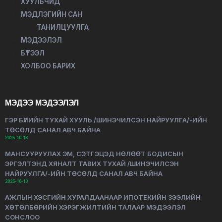
ХУУЛЬЧИД
МЭДЛЭГИЙН САН
ТАНИЛЦУУЛГА
МЭДЭЭЛЭЛ
БҮТЭЭЛ
ХОЛБОО БАРИХ
МЭДЭЭ МЭДЭЭЛЭЛ
ГЭР БҮЛИЙН ТУХАЙ ХУУЛЬ /ШИНЭЧИЛСЭН НАЙРУУЛГА/-ИЙН
ТӨСӨЛД САНАЛ АВЧ БАЙНА
2025-10-13
МАНСУУРУУЛАХ ЭМ, СЭТГЭЦЭД НӨЛӨӨТ БОДИСЫН
ЭРГЭЛТЭНД ХЯНАЛТ ТАВИХ ТУХАЙ /ШИНЭЧИЛСЭН
НАЙРУУЛГА/-ИЙН ТӨСӨЛД САНАЛ АВЧ БАЙНА
2025-10-13
АЖЛЫН ХЭСГИЙН ХУРАЛДААНААР ИПОТЕКИЙН ЗЭЭЛИЙН
ХӨТӨЛБӨРИЙН ХЭРЭГЖИЛТИЙН ТАЛААР МЭДЭЭЛЭЛ
СОНСЛОО