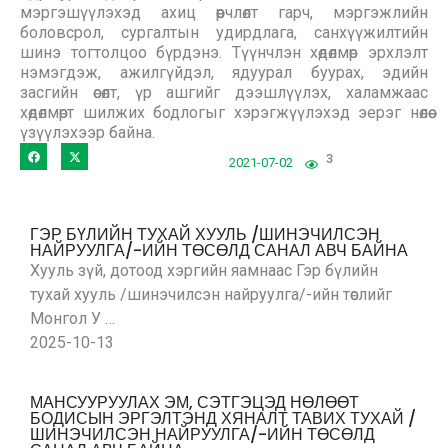
мэргэшүүлэхэд ахиц өөрчлөлт гарч, мэргэжлийн
боловсрол, сургалтын удирдлага, санхүүжилтийн
шинэ тогтолцоо бүрдэнэ. Түүнчлэн хөдөлмөр эрхлэлт
нэмэгдэж, ажилгүйдэл, ядуурал буурах, эдийн
засгийн өсөлт, үр ашгийг дээшлүүлэх, халамжаас
хөдөлмөрт шилжих бодлогыг хэрэгжүүлэхэд эерэг нөлөө
үзүүлэхээр байна.
3
2021-07-02
ГЭР БҮЛИЙН ТУХАЙ ХУУЛЬ /ШИНЭЧИЛСЭН
НАЙРУУЛГА/-ИЙН ТӨСӨЛД САНАЛ АВЧ БАЙНА
Хууль зүй, дотоод хэргийн яамнаас Гэр бүлийн
тухай хууль /шинэчилсэн найруулга/-ийн төслийг
Монгол У …
2025-10-13
МАНСУУРУУЛАХ ЭМ, СЭТГЭЦЭД НӨЛӨӨТ
БОДИСЫН ЭРГЭЛТЭНД ХЯНАЛТ ТАВИХ ТУХАЙ /
ШИНЭЧИЛСЭН НАЙРУУЛГА/-ИЙН ТӨСӨЛД