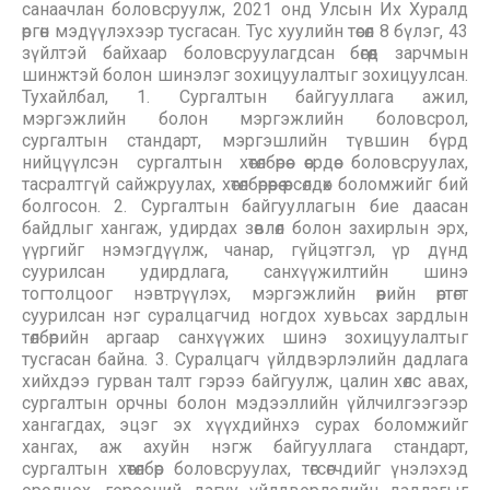
санаачлан боловсруулж, 2021 онд Улсын Их Хуралд
өргөн мэдүүлэхээр тусгасан. Тус хуулийн төсөл 8 бүлэг, 43
зүйлтэй байхаар боловсруулагдсан бөгөөд зарчмын
шинжтэй болон шинэлэг зохицуулалтыг зохицуулсан.
Тухайлбал, 1. Сургалтын байгууллага ажил,
мэргэжлийн болон мэргэжлийн боловсрол,
сургалтын стандарт, мэргэшлийн түвшин бүрд
нийцүүлсэн сургалтын хөтөлбөрөө өөсрдөө боловсруулах,
тасралтгүй сайжруулах, хөтөлбөрөөрөө өрсөлдөх боломжийг бий
болгосон. 2. Сургалтын байгууллагын бие даасан
байдлыг хангаж, удирдах зөвлөл болон захирлын эрх,
үүргийг нэмэгдүүлж, чанар, гүйцэтгэл, үр дүнд
суурилсан удирдлага, санхүүжилтийн шинэ
тогтолцоог нэвтрүүлэх, мэргэжлийн өөрийн өртөгт
суурилсан нэг суралцагчид ногдох хувьсах зардлын
төлбөрийн аргаар санхүүжих шинэ зохицуулалтыг
тусгасан байна. 3. Суралцагч үйлдвэрлэлийн дадлага
хийхдээ гурван талт гэрээ байгуулж, цалин хөлс авах,
сургалтын орчны болон мэдээллийн үйлчилгээгээр
хангагдах, эцэг эх хүүхдийнхэ сурах боломжийг
хангах, аж ахуйн нэгж байгууллага стандарт,
сургалтын хөтөлбөр боловсруулах, төгсөгчдийг үнэлэхэд