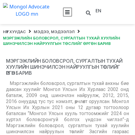
EN
НҮҮР ХУУДАС
МЭДЭЭ, МЭДЭЭЛЭЛ
МЭРГЭЖЛИЙН БОЛОВСРОЛ, СУРГАЛТЫН ТУХАЙ ХУУЛИЙН
ШИНЭЧИЛСЭН НАЙРУУЛГЫН ТӨСЛИЙГ ӨРГӨН БАРИВ
МЭРГЭЖЛИЙН БОЛОВСРОЛ, СУРГАЛТЫН ТУХАЙ
ХУУЛИЙН ШИНЭЧИЛСЭН НАЙРУУЛГЫН ТӨСЛИЙГ
ӨРГӨН БАРИВ
Мэргэжлийн боловсрол, сургалтын тухай анхны бие
даасан хуулийг Монгол Улсын Их Хурлаас 2002 онд
баталж, 2009 онд шинэчлэн найруулж, 2012, 2015,
2016 онуудад тус тус нэмэлт, өөрчлөлт оруулсан. Монгол
Улсын Их Хурлын 2021 оны 12 дугаар тогтоолоор
баталсан “Монгол Улсын хууль тогтоомжийг 2024 он
хүртэл боловсронгуй болгох үндсэн чиглэл”-д
Мэргэжлийн боловсрол, сургалтын тухай хуулийн
шинэчилсэн найруулын төслийг Засгийн газраас