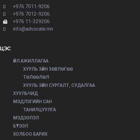
+976 7011-9206
+976 7012-9206
+976 11-329206
info@advocate.mn
ЦЭС
ҮЙЛ АЖИЛЛАГАА
ХУУЛЬ ЗҮЙН ЗӨВЛӨГӨӨ
ТӨЛӨӨЛӨЛ
ХУУЛЬ ЗҮЙН СУРГАЛТ, СУДАЛГАА
ХУУЛЬЧИД
МЭДЛЭГИЙН САН
ТАНИЛЦУУЛГА
МЭДЭЭЛЭЛ
БҮТЭЭЛ
ХОЛБОО БАРИХ