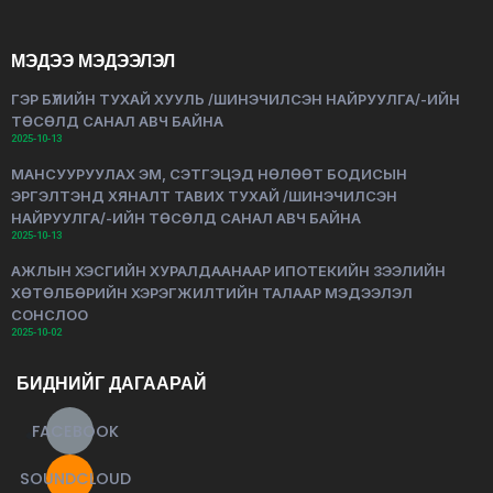
МЭДЭЭ МЭДЭЭЛЭЛ
ГЭР БҮЛИЙН ТУХАЙ ХУУЛЬ /ШИНЭЧИЛСЭН НАЙРУУЛГА/-ИЙН
ТӨСӨЛД САНАЛ АВЧ БАЙНА
2025-10-13
МАНСУУРУУЛАХ ЭМ, СЭТГЭЦЭД НӨЛӨӨТ БОДИСЫН
ЭРГЭЛТЭНД ХЯНАЛТ ТАВИХ ТУХАЙ /ШИНЭЧИЛСЭН
НАЙРУУЛГА/-ИЙН ТӨСӨЛД САНАЛ АВЧ БАЙНА
2025-10-13
АЖЛЫН ХЭСГИЙН ХУРАЛДААНААР ИПОТЕКИЙН ЗЭЭЛИЙН
ХӨТӨЛБӨРИЙН ХЭРЭГЖИЛТИЙН ТАЛААР МЭДЭЭЛЭЛ
СОНСЛОО
2025-10-02
БИДНИЙГ ДАГААРАЙ
FACEBOOK
SOUNDCLOUD