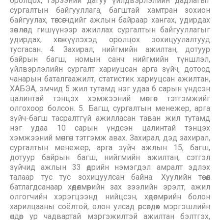
оролцох, гэрээний дагуу үйлдвэрлэлийн дадлагыг
сургалтын байгууллага, багштай хамтран зохион
байгуулах, төгсөгчдийг ажлын байраар хангах, удирдах
зөвлөлд гишүүнээр ажиллах сургалтын байгууллагыг
удирдах, хөгжүүлэхэд оролцох зохицуулалтууд
тусгасан. 4. Захирал, нийгмийн ажилтан, дотуур
байрын багш, номын санч нийгмийн түншлэл,
үйлвэрлэлийн сургалт хариуцсан арга зүйч, дотоод
чанарын баталгаажилт, статистик хариуцсан ажилтан,
ХАБЭА, эмчид 5 жил тутамд нэг удаа 6 сарын үндсэн
цалинтай тэнцэх хэмжээний мөнгөн тэтгэмжийг
олгохоор болсон. 5. Багш, сургалтын менежер, арга
зүйч-багш тасралтгүй ажилласан таван жил тутамд
нэг удаа 10 сарын үндсэн цалинтай тэнцэх
хэмжээний мөнгөн тэтгэмж авах. Захирал, дэд захирал,
сургалтын менежер, арга зүйч ажлын 15, багш,
дотуур байрын багш, нийгмийн ажилтан, сэтгэл
зүйчид ажлын 33 өдрийн нэмэгдэл амралт эдлэх
талаар тус тус зохицуулсан байна. Хуулийн төсөл
батлагдсанаар хөдөлмөрийн зах зээлийн эрэлт, ажил
олгогчийн хэрэгцээнд нийцсэн, хөдөлмөрийн болон
харилцааны соёлтой, олон улсад өрсөлдөх мэргэшлийн
өндөр ур чадвартай мэргэжилтэй ажилтан бэлтгэх,