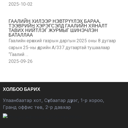
2025-10-02
ГААЛИЙН ХИЛЭЭР НЭВТРҮҮЛЭХ БАРАА,
ТЭЭВРИЙН ХЭРЭГСЭЛД ГААЛИЙН ХЯНАЛТ
ТАВИХ НИЙТЛЭГ ЖУРМЫГ ШИНЭЧЛЭН
БАТАЛЛАА
Гаалийн ерөнхий газрын даргын 2025 оны 8 дугаар
сарын 25-ны өдрийн А/337 дугаартай тушаалаар
“Гаалий …
2025-09-26
ХОЛБОО БАРИХ
Улаанбаатар хот, Сүхбаатар дүүрэг, 1-р хороо,
Гранд оффис төв, 2-р давхар