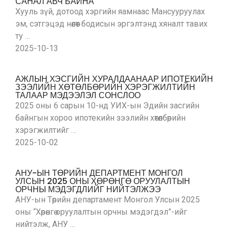
САНАЛ АВЧ БАЙНА
Хууль зүй, дотоод хэргийн яамнаас Мансууруулах
эм, сэтгэцэд нөлөөт бодисын эргэлтэнд хяналт тавих
ту …
2025-10-13
АЖЛЫН ХЭСГИЙН ХУРАЛДААНААР ИПОТЕКИЙН
ЗЭЭЛИЙН ХӨТӨЛБӨРИЙН ХЭРЭГЖИЛТИЙН
ТАЛААР МЭДЭЭЛЭЛ СОНСЛОО
2025 оны 6 сарын 10-нд УИХ-ын Эдийн засгийн
байнгын хороо ипотекийн зээлийн хөтөлбөрийн
хэрэгжилтийг …
2025-10-02
АНУ-ЫН ТӨРИЙН ДЕПАРТМЕНТ МОНГОЛ
УЛСЫН 2025 ОНЫ ХӨРӨНГӨ ОРУУЛАЛТЫН
ОРЧНЫ МЭДЭГДЛИЙГ НИЙТЭЛЖЭЭ
АНУ-ын Төрийн департамент Монгол Улсын 2025
оны “Хөрөнгө оруулалтын орчны мэдэгдэл”-ийг
нийтэлж, АНУ …