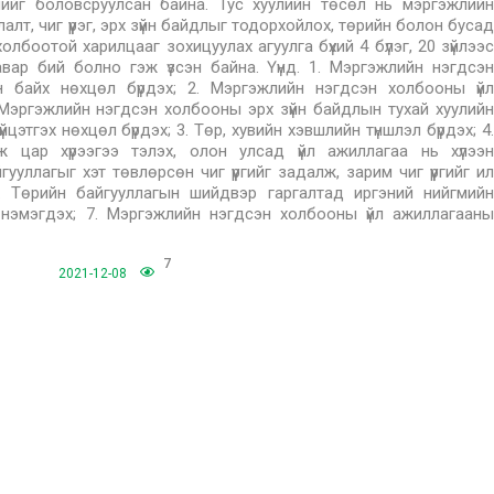
лийг боловсруулсан байна. Тус хуулийн төсөл нь мэргэжлийн
лт, чиг үүрэг, эрх зүйн байдлыг тодорхойлох, төрийн болон бусад
лбоотой харилцааг зохицуулах агуулга бүхий 4 бүлэг, 20 зүйлээс
авар бий болно гэж үзсэн байна. Үүнд. 1. Мэргэжлийн нэгдсэн
н байх нөхцөл бүрдэх; 2. Мэргэжлийн нэгдсэн холбооны үйл
 Мэргэжлийн нэгдсэн холбооны эрх зүйн байдлын тухай хуулийн
йцэтгэх нөхцөл бүрдэх; 3. Төр, хувийн хэвшлийн түншлэл бүрдэх; 4.
 цар хүрээгээ тэлэх, олон улсад үйл ажиллагаа нь хүлээн
ллагыг хэт төвлөрсөн чиг үүргийг задалж, зарим чиг үүргийг илүү
6. Төрийн байгууллагын шийдвэр гаргалтад иргэний нийгмийн
ө нэмэгдэх; 7. Мэргэжлийн нэгдсэн холбооны үйл ажиллагааны
7
2021-12-08