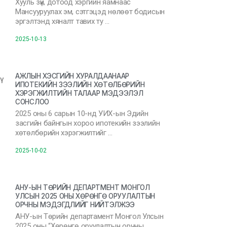
Хууль зүй, дотоод хэргийн яамнаас
Мансууруулах эм, сэтгэцэд нөлөөт бодисын
эргэлтэнд хяналт тавих ту …
2025-10-13
АЖЛЫН ХЭСГИЙН ХУРАЛДААНААР
ИПОТЕКИЙН ЗЭЭЛИЙН ХӨТӨЛБӨРИЙН
ХЭРЭГЖИЛТИЙН ТАЛААР МЭДЭЭЛЭЛ
СОНСЛОО
2025 оны 6 сарын 10-нд УИХ-ын Эдийн
засгийн байнгын хороо ипотекийн зээлийн
хөтөлбөрийн хэрэгжилтийг …
2025-10-02
АНУ-ЫН ТӨРИЙН ДЕПАРТМЕНТ МОНГОЛ
УЛСЫН 2025 ОНЫ ХӨРӨНГӨ ОРУУЛАЛТЫН
ОРЧНЫ МЭДЭГДЛИЙГ НИЙТЭЛЖЭЭ
АНУ-ын Төрийн департамент Монгол Улсын
2025 оны “Хөрөнгө оруулалтын орчны