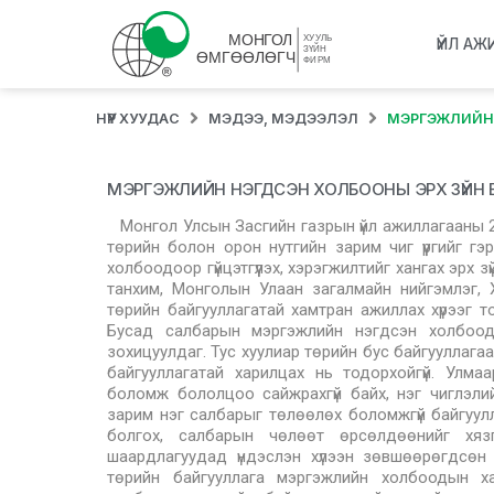
ҮЙЛ АЖ
НҮҮР ХУУДАС
МЭДЭЭ, МЭДЭЭЛЭЛ
МЭРГЭЖЛИЙН 
МЭРГЭЖЛИЙН НЭГДСЭН ХОЛБООНЫ ЭРХ ЗҮЙН
Монгол Улсын Засгийн газрын үйл ажиллагааны 20
төрийн болон орон нутгийн зарим чиг үүргийг гэ
холбоодоор гүйцэтгүүлэх, хэрэгжилтийг хангах эрх з
танхим, Монголын Улаан загалмайн нийгэмлэг,
төрийн байгууллагатай хамтран ажиллах хүрээг то
Бусад салбарын мэргэжлийн нэгдсэн холбооды
зохицуулдаг. Тус хуулиар төрийн бус байгууллагаар
байгууллагатай харилцах нь тодорхойгүй. Улма
боломж бололцоо сайжрахгүй байх, нэг чиглэлий
зарим нэг салбарыг төлөөлөх боломжгүй байгууллаг
болгох, салбарын чөлөөт өрсөлдөөнийг хя
шаардлагуудад үндэслэн хүлээн зөвшөөрөгдсөн 
төрийн байгууллага мэргэжлийн холбоодын ха