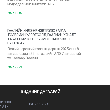
мэдэгдэл”-ийг нийтэлж, АНУ …
2025-10-02
ГААЛИЙН ХИЛЭЭР НЭВТРҮҮЛЭХ БАРАА,
ТЭЭВРИЙН ХЭРЭГСЭЛД ГААЛИЙН ХЯНАЛТ
ТАВИХ НИЙТЛЭГ ЖУРМЫГ ШИНЭЧЛЭН
БАТАЛЛАА
Гаалийн ерөнхий газрын даргын 2025 оны 8
дугаар сарын 25-ны өдрийн А/337 дугаартай
тушаалаар “Гаалий …
2025-09-26
БИДНИЙГ ДАГААРАЙ
ЭЧИЛСЭН
FACEBOOK
Л АВЧ