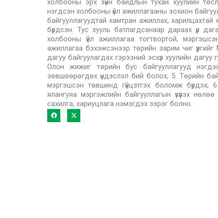
холбооны эрх зүйн байдлын тухай хуулийн төс
нэгдсэн холбооны үйл ажиллагааны зохион байгуула
байгууллагуудтай хамтран ажиллах, харилцахтай хо
бүрдсэн. Тус хууль батлагдсанаар дараах үр даг
холбооны үйл ажиллагаа тогтвортой, мэргэшсэ
ажиллагаа бэхэжсэнээр төрийн зарим чиг үүргийг
дагуу байгуулагдах гэрээний эсхүл хуулийн дагуу гү
Олон жижиг төрийн бус байгууллагууд нэгдэж
зөвшөөрөгдөх үндэслэл бий болох; 5. Төрийн байгуу
мэргэшсэн төвшинд гүйцэтгэх боломж бүрдэх; 
ялангуяа мэргэжлийн байгууллагын үзүүлэх нөлө
сахилга, хариуцлага нэмэгдэх зэрэг болно.