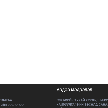
МЭДЭЭ МЭДЭЭЛЭЛ
ЛЛАГАА
ГЭР БҮЛИЙН ТУХАЙ ХУУЛЬ /ШИН
НАЙРУУЛГА/-ИЙН ТӨСӨЛД САНА
 ЗҮЙН ЗӨВЛӨГӨӨ