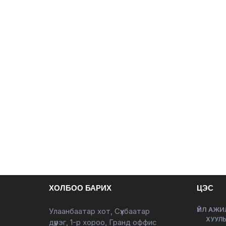
ХОЛБОО БАРИХ
ЦЭС
ҮЙЛ АЖИ
Улаанбаатар хот, Сүхбаатар
ХУУЛЬ
дүүрэг, 1-р хороо, Гранд оффис