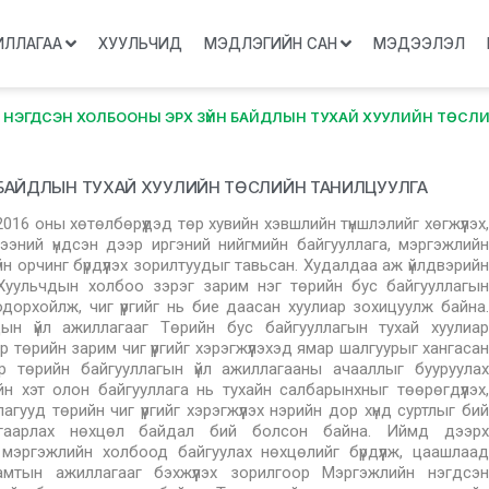
ИЛЛАГАА
ХУУЛЬЧИД
МЭДЛЭГИЙН САН
МЭДЭЭЛЭЛ
НЭГДСЭН ХОЛБООНЫ ЭРХ ЗҮЙН БАЙДЛЫН ТУХАЙ ХУУЛИЙН ТӨСЛ
 БАЙДЛЫН ТУХАЙ ХУУЛИЙН ТӨСЛИЙН ТАНИЛЦУУЛГА
16 оны хөтөлбөрүүдэд төр хувийн хэвшлийн түншлэлийг хөгжүүлэх,
рээний үндсэн дээр иргэний нийгмийн байгууллага, мэргэжлийн
үйн орчинг бүрдүүлэх зорилтуудыг тавьсан. Худалдаа аж үйлдвэрийн
 Хуульчдын холбоо зэрэг зарим нэг төрийн бус байгууллагын
дорхойлж, чиг үүргийг нь бие даасан хуулиар зохицуулж байна.
н үйл ажиллагааг Төрийн бус байгууллагын тухай хуулиар
 төрийн зарим чиг үүргийг хэрэгжүүлэхэд ямар шалгуурыг хангасан
ар төрийн байгууллагын үйл ажиллагааны ачааллыг бууруулах
н хэт олон байгууллага нь тухайн салбарынхныг төөрөгдүүлэх,
ууд төрийн чиг үүргийг хэрэгжүүлэх нэрийн дор хүнд суртлыг бий
згаарлах нөхцөл байдал бий болсон байна. Иймд дээрх
мэргэжлийн холбоод байгуулах нөхцөлийг бүрдүүлж, цаашлаад
мтын ажиллагааг бэхжүүлэх зорилгоор Мэргэжлийн нэгдсэн