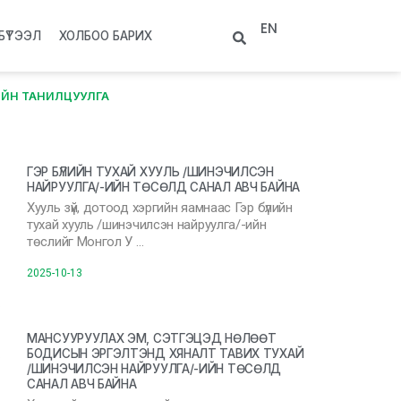
EN
БҮТЭЭЛ
ХОЛБОО БАРИХ
ИЙН ТАНИЛЦУУЛГА
ГЭР БҮЛИЙН ТУХАЙ ХУУЛЬ /ШИНЭЧИЛСЭН
НАЙРУУЛГА/-ИЙН ТӨСӨЛД САНАЛ АВЧ БАЙНА
Хууль зүй, дотоод хэргийн яамнаас Гэр бүлийн
тухай хууль /шинэчилсэн найруулга/-ийн
төслийг Монгол У …
2025-10-13
МАНСУУРУУЛАХ ЭМ, СЭТГЭЦЭД НӨЛӨӨТ
БОДИСЫН ЭРГЭЛТЭНД ХЯНАЛТ ТАВИХ ТУХАЙ
/ШИНЭЧИЛСЭН НАЙРУУЛГА/-ИЙН ТӨСӨЛД
САНАЛ АВЧ БАЙНА