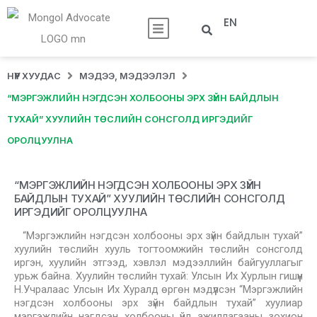
EN
НҮҮР ХУУДАС
МЭДЭЭ, МЭДЭЭЛЭЛ
“МЭРГЭЖЛИЙН НЭГДСЭН ХОЛБООНЫ ЭРХ ЗҮЙН БАЙДЛЫН
ТУХАЙ” ХУУЛИЙН ТӨСЛИЙН СОНСГОЛД ИРГЭДИЙГ
ОРОЛЦУУЛНА
“МЭРГЭЖЛИЙН НЭГДСЭН ХОЛБООНЫ ЭРХ ЗҮЙН
БАЙДЛЫН ТУХАЙ” ХУУЛИЙН ТӨСЛИЙН СОНСГОЛД
ИРГЭДИЙГ ОРОЛЦУУЛНА
“Мэргэжлийн нэгдсэн холбооны эрх зүйн байдлын тухай”
хуулийн төслийн хууль тогтоомжийн төслийн сонсголд
иргэн, хуулийн этгээд, хэвлэл мэдээллийн байгууллагыг
урьж байна. Хуулийн төслийн тухай: Улсын Их Хурлын гишүүн
Н.Учралаас Улсын Их Хуралд өргөн мэдүүлсэн “Мэргэжлийн
нэгдсэн холбооны эрх зүйн байдлын тухай” хуулиар
мэргэжлийн нэгдсэн холбооны үйл ажиллагааны зохион