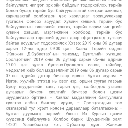
байгуулалт, чиг үүрэг, эрх зүйн байдлыг тодорхойлох, төрийн
болон бусад төрийн бус байгууллагатай хамтран ажиллах,
харилцахтай холбогдон үүсэх харилцааг зохицуулахаар
тусгасан. Сонсох асуудал: Хувийн хэвшил, төрийн бус
байгууллагын түншлэлийг хангах, төрийн зарим чиг үүргийг
хувийн хэвшил, мэргэжлийн холбоод, төрийн бус
байгууллагаар гэрээний үндсэн дээр гүйцэтгүүлэхэд тулгарч
байгаа асуудлыг тодорхойлох Хэзээ: 2019 оны 06 дугаар
сарын 12-ны өдөр 09.00 цагт Хаана: Төрийн ордны
“Жанжин Д.Сүхбаатар”-ын танхимд Бүртгэлийн хугацаа:
Оролцогчийг 2019 оны 06 дугаар сарын 05-ны өдрийн
17.00 цаг хүртэл бүртгэнэ.Оролцогч санал, тайлбар,
мэдээлэл хийх бол мэдээллийг 2019 оны 06 дугаар сарын
07-ны өдрийн дотор бичгээр ирүүлнэ. Бүртгэх журам: –
Иргэн, хуулийн этгээд нь овог нэр, оршин суугаа газрын
буюу шуудангийн хаяг, гарын үсэг, холбогдох утасны
дугаарыг бичсэн хүсэлтийг бичгээр болон цахим
шуудангаар бүртгүүлнэ; – Хэвлэл мэдээллийн байгууллага
хүсэлтээ албан бичгээр ирүүлнэ; – Оролцогчдын тоо
хязгаартай тул хүсэлт ирүүлсэн дарааллаар баталгаажна; –
Бүртгэл дуусмагц нэрсийг Улсын Их Хурлын цахим
хуудсанд байрлуулна. Холбоо барих: Шуудангийн хаяг:
14201 Улаанбаатар хот, Сүхбаатар дүүрэг, Жанжин