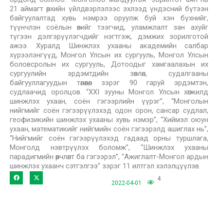
21 аймагт өрхийн үйлдвэрлэлээс эхлээд үндэсний бүтээн
байгуулалтад хувь нэмрээ оруулж буй хэн бүхнийг,
түүнчлэн соёлын өвийг тээгчид, уламжлалт зан ахуйг
түгээн дэлгэрүүлэгчдийг нэгтгэж, дэмжих зорилготой
ажээ. Хуралд Шинжлэх ухааны академийн салбар
хүрээлэнгүүд, Монгол Улсын их сургууль, Монгол Улсын
боловсролын их сургууль, Дотоодыг хамгаалахын их
сургуулийн эрдэмтдийн зөвлөл, судалгааны
байгууллагуудын төлөөлөл зэрэг 90 гаруй эрдэмтэн,
судлаачид оролцов. “XXI зууны Монгол Улсын хөгжилд
шинжлэх ухаан, соён гэгээрлийн үүрэг”, “Монголын
нийгмийг соён гэгээрүүлэхэд одон орон, сансар судлал,
геофизикийн шинжлэх ухааны хувь нэмэр”, “Хиймэл оюун
ухаан, математикийг нийгмийн соён гэгээрэлд ашиглах нь”,
“Нийгмийг соён гэгээрүүлэхэд гадаад орны туршлага,
Монголд нэвтрүүлэх боломж”, “Шинжлэх ухааны
парадигмийн өөрчлөлт ба гэгээрэл”, “Ажиглалт-Монгол ардын
шинжлэх ухаанч сэтгэлгээ” зэрэг 11 илтгэл хэлэлцүүлэв.
4
2022-04-01