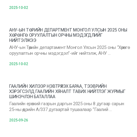
2025-10-02
АНУ-ЫН ТӨРИЙН ДЕПАРТМЕНТ МОНГОЛ УЛСЫН 2025 ОНЫ
ХӨРӨНГӨ ОРУУЛАЛТЫН ОРЧНЫ МЭДЭГДЛИЙГ
НИЙТЭЛЖЭЭ
АНУ-ын Төрийн департамент Монгол Улсын 2025 оны “Хөрөнгө
оруулалтын орчны мэдэгдэл”-ийг нийтэлж, АНУ …
2025-10-02
ГААЛИЙН ХИЛЭЭР НЭВТРҮҮЛЭХ БАРАА, ТЭЭВРИЙН
ХЭРЭГСЭЛД ГААЛИЙН ХЯНАЛТ ТАВИХ НИЙТЛЭГ ЖУРМЫГ
ШИНЭЧЛЭН БАТАЛЛАА
Гаалийн ерөнхий газрын даргын 2025 оны 8 дугаар сарын
25-ны өдрийн А/337 дугаартай тушаалаар “Гаалий …
2025-09-26