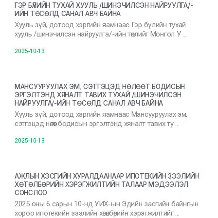
ГЭР БҮЛИЙН ТУХАЙ ХУУЛЬ /ШИНЭЧИЛСЭН НАЙРУУЛГА/-
ИЙН ТӨСӨЛД САНАЛ АВЧ БАЙНА
Хууль зүй, дотоод хэргийн яамнаас Гэр бүлийн тухай
хууль /шинэчилсэн найруулга/-ийн төслийг Монгол У …
2025-10-13
МАНСУУРУУЛАХ ЭМ, СЭТГЭЦЭД НӨЛӨӨТ БОДИСЫН
ЭРГЭЛТЭНД ХЯНАЛТ ТАВИХ ТУХАЙ /ШИНЭЧИЛСЭН
НАЙРУУЛГА/-ИЙН ТӨСӨЛД САНАЛ АВЧ БАЙНА
Хууль зүй, дотоод хэргийн яамнаас Мансууруулах эм,
сэтгэцэд нөлөөт бодисын эргэлтэнд хяналт тавих ту …
2025-10-13
АЖЛЫН ХЭСГИЙН ХУРАЛДААНААР ИПОТЕКИЙН ЗЭЭЛИЙН
ХӨТӨЛБӨРИЙН ХЭРЭГЖИЛТИЙН ТАЛААР МЭДЭЭЛЭЛ
СОНСЛОО
2025 оны 6 сарын 10-нд УИХ-ын Эдийн засгийн байнгын
хороо ипотекийн зээлийн хөтөлбөрийн хэрэгжилтийг …