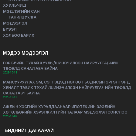
ХУУЛЬЧИД
МЭДЛЭГИЙН САН
ТАНИЛЦУУЛГА
МЭДЭЭЛЭЛ
БҮТЭЭЛ
ХОЛБОО БАРИХ
МЭДЭЭ МЭДЭЭЛЭЛ
ГЭР БҮЛИЙН ТУХАЙ ХУУЛЬ /ШИНЭЧИЛСЭН НАЙРУУЛГА/-ИЙН
ТӨСӨЛД САНАЛ АВЧ БАЙНА
2025-10-13
МАНСУУРУУЛАХ ЭМ, СЭТГЭЦЭД НӨЛӨӨТ БОДИСЫН ЭРГЭЛТЭНД
ХЯНАЛТ ТАВИХ ТУХАЙ /ШИНЭЧИЛСЭН НАЙРУУЛГА/-ИЙН ТӨСӨЛД
САНАЛ АВЧ БАЙНА
2025-10-13
АЖЛЫН ХЭСГИЙН ХУРАЛДААНААР ИПОТЕКИЙН ЗЭЭЛИЙН
ХӨТӨЛБӨРИЙН ХЭРЭГЖИЛТИЙН ТАЛААР МЭДЭЭЛЭЛ СОНСЛОО
2025-10-02
БИДНИЙГ ДАГААРАЙ