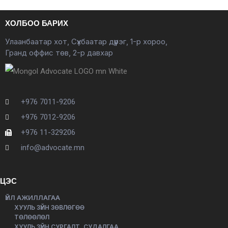
ХОЛБОО БАРИХ
Улаанбаатар хот, Сүхбаатар дүүрэг, 1-р хороо,
Гранд оффис төв, 2-р давхар
+976 7011-9206
+976 7012-9206
+976 11-329206
info@advocate.mn
ЦЭС
ҮЙЛ АЖИЛЛАГАА
ХУУЛЬ ЗҮЙН ЗӨВЛӨГӨӨ
ТӨЛӨӨЛӨЛ
ХУУЛЬ ЗҮЙН СУРГАЛТ, СУДАЛГАА