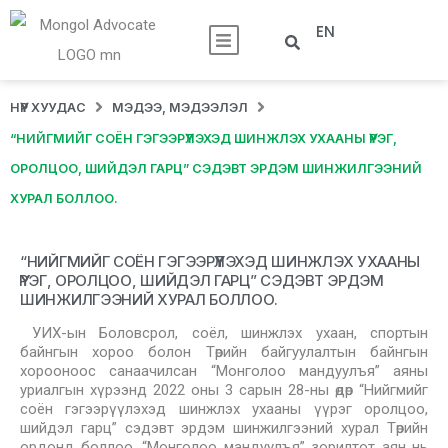
EN
НҮҮР ХУУДАС
МЭДЭЭ, МЭДЭЭЛЭЛ
“НИЙГМИЙГ СОЁН ГЭГЭЭРҮҮЛЭХЭД ШИНЖЛЭХ УХААНЫ ҮҮРЭГ,
ОРОЛЦОО, ШИЙДЭЛ ГАРЦ” СЭДЭВТ ЭРДЭМ ШИНЖИЛГЭЭНИЙ
ХУРАЛ БОЛЛОО.
“НИЙГМИЙГ СОЁН ГЭГЭЭРҮҮЛЭХЭД ШИНЖЛЭХ УХААНЫ
ҮҮРЭГ, ОРОЛЦОО, ШИЙДЭЛ ГАРЦ” СЭДЭВТ ЭРДЭМ
ШИНЖИЛГЭЭНИЙ ХУРАЛ БОЛЛОО.
УИХ-ын Боловсрол, соёл, шинжлэх ухаан, спортын
байнгын хороо болон Төрийн байгуулалтын байнгын
хорооноос санаачилсан “Монголоо мандуулъя” аяны
уриалгын хүрээнд 2022 оны 3 сарын 28-ны өдөр “Нийгмийг
соён гэгээрүүлэхэд шинжлэх ухааны үүрэг оролцоо,
шийдэл гарц” сэдэвт эрдэм шинжилгээний хурал Төрийн
ордонд боллоо. “Монголоо мандуулъя” зорилтот аян нь