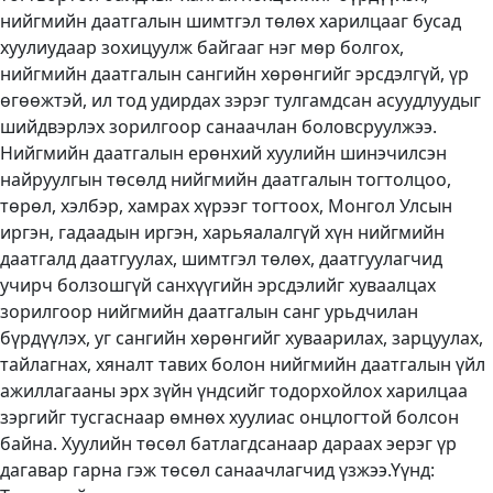
нийгмийн даатгалын шимтгэл төлөх харилцааг бусад
хуулиудаар зохицуулж байгааг нэг мөр болгох,
нийгмийн даатгалын сангийн хөрөнгийг эрсдэлгүй, үр
өгөөжтэй, ил тод удирдах зэрэг тулгамдсан асуудлуудыг
шийдвэрлэх зорилгоор санаачлан боловсруулжээ.
Нийгмийн даатгалын ерөнхий хуулийн шинэчилсэн
найруулгын төсөлд нийгмийн даатгалын тогтолцоо,
төрөл, хэлбэр, хамрах хүрээг тогтоох, Монгол Улсын
иргэн, гадаадын иргэн, харьяалалгүй хүн нийгмийн
даатгалд даатгуулах, шимтгэл төлөх, даатгуулагчид
учирч болзошгүй санхүүгийн эрсдэлийг хуваалцах
зорилгоор нийгмийн даатгалын санг урьдчилан
бүрдүүлэх, уг сангийн хөрөнгийг хуваарилах, зарцуулах,
тайлагнах, хяналт тавих болон нийгмийн даатгалын үйл
ажиллагааны эрх зүйн үндсийг тодорхойлох харилцаа
зэргийг тусгаснаар өмнөх хуулиас онцлогтой болсон
байна. Хуулийн төсөл батлагдсанаар дараах эерэг үр
дагавар гарна гэж төсөл санаачлагчид үзжээ.Үүнд: