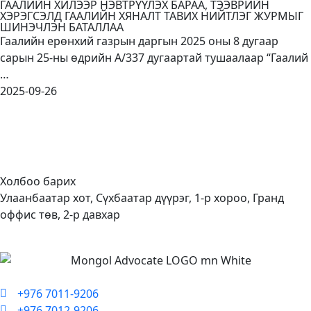
ГААЛИЙН ХИЛЭЭР НЭВТРҮҮЛЭХ БАРАА, ТЭЭВРИЙН
ХЭРЭГСЭЛД ГААЛИЙН ХЯНАЛТ ТАВИХ НИЙТЛЭГ ЖУРМЫГ
ШИНЭЧЛЭН БАТАЛЛАА
Гаалийн ерөнхий газрын даргын 2025 оны 8 дугаар
сарын 25-ны өдрийн А/337 дугаартай тушаалаар “Гаалий
…
2025-09-26
Холбоо барих
Улаанбаатар хот, Сүхбаатар дүүрэг, 1-р хороо, Гранд
оффис төв, 2-р давхар
+976 7011-9206
+976 7012-9206