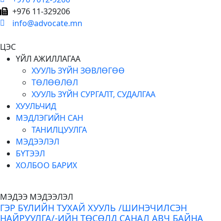
+976 11-329206
info@advocate.mn
ЦЭС
ҮЙЛ АЖИЛЛАГАА
ХУУЛЬ ЗҮЙН ЗӨВЛӨГӨӨ
ТӨЛӨӨЛӨЛ
ХУУЛЬ ЗҮЙН СУРГАЛТ, СУДАЛГАА
ХУУЛЬЧИД
МЭДЛЭГИЙН САН
ТАНИЛЦУУЛГА
МЭДЭЭЛЭЛ
БҮТЭЭЛ
ХОЛБОО БАРИХ
МЭДЭЭ МЭДЭЭЛЭЛ
ГЭР БҮЛИЙН ТУХАЙ ХУУЛЬ /ШИНЭЧИЛСЭН
НАЙРУУЛГА/-ИЙН ТӨСӨЛД САНАЛ АВЧ БАЙНА