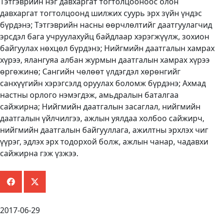
Тэтгэврийн нэг давхаргат тогтолцооноос олон
давхаргат тогтолцоонд шилжих суурь эрх зүйн үндэс
бүрдэнэ; Тэтгэврийн насны өөрчлөлтийг даатгуулагчид
эрсдэл бага учруулахуйц байдлаар хэрэгжүүлж, зохион
байгуулах нөхцөл бүрдэнэ; Нийгмийн даатгалын хамрах
хүрээ, ялангуяа албан журмын даатгалын хамрах хүрээ
өргөжинө; Сангийн чөлөөт үлдэгдэл хөрөнгийг
санхүүгийн хэрэгсэлд оруулах боломж бүрдэнэ; Ахмад
настны орлого нэмэгдэж, амьдралын баталгаа
сайжирна; Нийгмийн даатгалын засаглал, нийгмийн
даатгалын үйлчилгээ, ажлын уялдаа холбоо сайжирч,
нийгмийн даатгалын байгууллага, ажилтны эрхлэх чиг
үүрэг, эдлэх эрх тодорхой болж, ажлын чанар, чадавхи
сайжирна гэж үзжээ.
2017-06-29