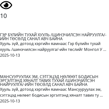
10
ГЭР БҮЛИЙН ТУХАЙ ХУУЛЬ /ШИНЭЧИЛСЭН НАЙРУУЛГА/-
ИЙН ТӨСӨЛД САНАЛ АВЧ БАЙНА
Хууль зүй, дотоод хэргийн яамнаас Гэр бүлийн тухай
хууль /шинэчилсэн найруулга/-ийн төслийг Монгол У …
2025-10-13
МАНСУУРУУЛАХ ЭМ, СЭТГЭЦЭД НӨЛӨӨТ БОДИСЫН
ЭРГЭЛТЭНД ХЯНАЛТ ТАВИХ ТУХАЙ /ШИНЭЧИЛСЭН
НАЙРУУЛГА/-ИЙН ТӨСӨЛД САНАЛ АВЧ БАЙНА
Хууль зүй, дотоод хэргийн яамнаас Мансууруулах эм,
сэтгэцэд нөлөөт бодисын эргэлтэнд хяналт тавих ту …
2025-10-13