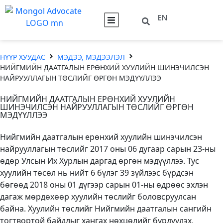
EN
НҮҮР ХУУДАС
МЭДЭЭ, МЭДЭЭЛЭЛ
НИЙГМИЙН ДААТГАЛЫН ЕРӨНХИЙ ХУУЛИЙН ШИНЭЧИЛСЭН
НАЙРУУЛЛАГЫН ТӨСЛИЙГ ӨРГӨН МЭДҮҮЛЛЭЭ
НИЙГМИЙН ДААТГАЛЫН ЕРӨНХИЙ ХУУЛИЙН
ШИНЭЧИЛСЭН НАЙРУУЛЛАГЫН ТӨСЛИЙГ ӨРГӨН
МЭДҮҮЛЛЭЭ
Нийгмийн даатгалын ерөнхий хуулийн шинэчилсэн
найрууллагын төслийг 2017 оны 06 дугаар сарын 23-ны
өдөр Улсын Их Хурлын даргад өргөн мэдүүллээ. Тус
хуулийн төсөл нь нийт 6 бүлэг 39 зүйлээс бүрдсэн
бөгөөд 2018 оны 01 дүгээр сарын 01-ны өдрөөс эхлэн
дагаж мөрдөхөөр хуулийн төслийг боловсруулсан
байна. Хуулийн төслийг Нийгмийн даатгалын сангийн
тогтвортой байдлыг хангах нөхцөлийг бүрдүүлэх,