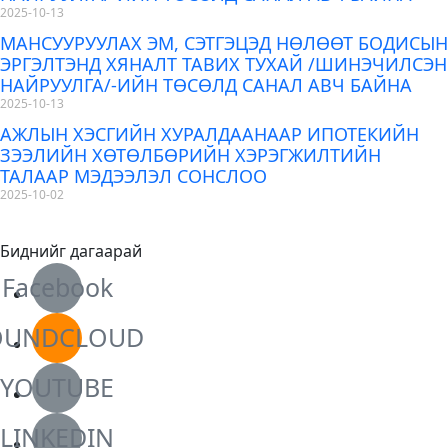
2025-10-13
МАНСУУРУУЛАХ ЭМ, СЭТГЭЦЭД НӨЛӨӨТ БОДИСЫН
ЭРГЭЛТЭНД ХЯНАЛТ ТАВИХ ТУХАЙ /ШИНЭЧИЛСЭН
НАЙРУУЛГА/-ИЙН ТӨСӨЛД САНАЛ АВЧ БАЙНА
2025-10-13
АЖЛЫН ХЭСГИЙН ХУРАЛДААНААР ИПОТЕКИЙН
ЗЭЭЛИЙН ХӨТӨЛБӨРИЙН ХЭРЭГЖИЛТИЙН
ТАЛААР МЭДЭЭЛЭЛ СОНСЛОО
2025-10-02
Биднийг дагаарай
Facebook
OUNDCLOUD
YOUTUBE
LINKEDIN