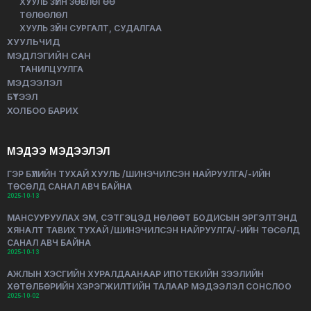
ХУУЛЬ ЗҮЙН ЗӨВЛӨГӨӨ
ТӨЛӨӨЛӨЛ
ХУУЛЬ ЗҮЙН СУРГАЛТ, СУДАЛГАА
ХУУЛЬЧИД
МЭДЛЭГИЙН САН
ТАНИЛЦУУЛГА
МЭДЭЭЛЭЛ
БҮТЭЭЛ
ХОЛБОО БАРИХ
МЭДЭЭ МЭДЭЭЛЭЛ
ГЭР БҮЛИЙН ТУХАЙ ХУУЛЬ /ШИНЭЧИЛСЭН НАЙРУУЛГА/-ИЙН
ТӨСӨЛД САНАЛ АВЧ БАЙНА
2025-10-13
МАНСУУРУУЛАХ ЭМ, СЭТГЭЦЭД НӨЛӨӨТ БОДИСЫН ЭРГЭЛТЭНД
ХЯНАЛТ ТАВИХ ТУХАЙ /ШИНЭЧИЛСЭН НАЙРУУЛГА/-ИЙН ТӨСӨЛД
САНАЛ АВЧ БАЙНА
2025-10-13
АЖЛЫН ХЭСГИЙН ХУРАЛДААНААР ИПОТЕКИЙН ЗЭЭЛИЙН
ХӨТӨЛБӨРИЙН ХЭРЭГЖИЛТИЙН ТАЛААР МЭДЭЭЛЭЛ СОНСЛОО
2025-10-02