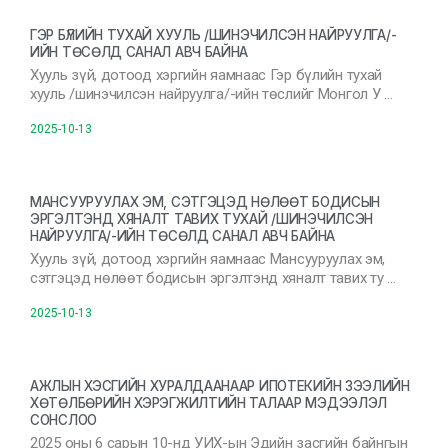
ГЭР БҮЛИЙН ТУХАЙ ХУУЛЬ /ШИНЭЧИЛСЭН НАЙРУУЛГА/-
ИЙН ТӨСӨЛД САНАЛ АВЧ БАЙНА
Хууль зүй, дотоод хэргийн яамнаас Гэр бүлийн тухай
хууль /шинэчилсэн найруулга/-ийн төслийг Монгол У …
2025-10-13
МАНСУУРУУЛАХ ЭМ, СЭТГЭЦЭД НӨЛӨӨТ БОДИСЫН
ЭРГЭЛТЭНД ХЯНАЛТ ТАВИХ ТУХАЙ /ШИНЭЧИЛСЭН
НАЙРУУЛГА/-ИЙН ТӨСӨЛД САНАЛ АВЧ БАЙНА
Хууль зүй, дотоод хэргийн яамнаас Мансууруулах эм,
сэтгэцэд нөлөөт бодисын эргэлтэнд хяналт тавих ту …
2025-10-13
АЖЛЫН ХЭСГИЙН ХУРАЛДААНААР ИПОТЕКИЙН ЗЭЭЛИЙН
ХӨТӨЛБӨРИЙН ХЭРЭГЖИЛТИЙН ТАЛААР МЭДЭЭЛЭЛ
СОНСЛОО
2025 оны 6 сарын 10-нд УИХ-ын Эдийн засгийн байнгын