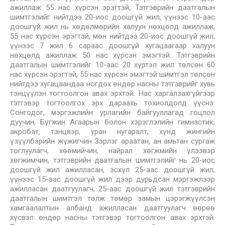
ажиллаж 55 нас хүрсэн эрэгтэй, Тэтгэврийн даатгалын
шимтгэлийг нийтдээ 20-иос доошгүй жил, үүнээс 10-аас
доошгүй жил нь хөдөлмөрийн халуун нөхцөлд ажиллаж,
55 нас хүрсэн эрэгтэй, мөн нийтдээ 20-иос доошгүй жил,
үүнээс 7 жил 6 сараас доошгүй хугацаагаар халуун
нөхцөлд ажиллаж 50 нас хүрсэн эмэгтэй. Тэтгэврийн
даатгалын шимтгэлийг 10-аас 20 хүртэл жил төлсөн 60
нас хүрсэн эрэгтэй, 55 нас хүрсэн эмэгтэй шимтгэл төлсөн
нийтдээ хугацаандаа ногдох өндөр насны тэтгэврийг хувь
тэнцүүлэн тогтоолгон авах эрхтэй. Нас харгалзахгүйгээр
тэтгэвэр тогтоолгох эрх дараахь тохиолдолд үүснэ:
Сонгодог, мэргэжлийн урлагийн байгууллагад гоцлол
дуучин, Бүгжин Агаарын болон хэрэглэлийн гимнастик,
акробат, тэнцвэр, уран нугаралт, хүнд жингийн
үзүүлбэрийн жүжигчин Зэрлэг араатан, ан амьтан сургаж
тоглуулагч, хөөмийчин, найрал хөгжмийн үлээвэр
хөгжимчин, тэтгэврийн даатгалын шимтгэлийг нь 20-иос
доошгүй жил ажилласан, эсхүл 25-аас доошгүй жил,
үүнээс 15-аас доошгүй жил дээр дурьдсан мэргэжлээр
ажилласан даатгуулагч, 25-аас доошгүй жил тэтгэврийн
даатгалын шимтгэл төлж төмөр замын цэрэгжүүлсэн
хамгаалалтын албанд ажилласан даатгуулагч өөрөө
хүсвэл өндөр насны тэтгэвэр тогтоолгон авах эрхтэй.