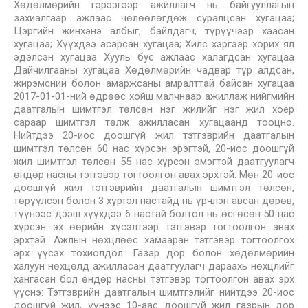
Хөдөлмөрийн гэрээгээр ажиллагч нь байгууллагын
захиалгаар ажлаас чөлөөлөгдөж суралцсан хугацаа;
Цэргийн жинхэнэ албыг, байлдагч, түрүүчээр хаасан
хугацаа; Хүүхдээ асарсан хугацаа; Хилс хэргээр хорих ял
эдэлсэн хугацаа Хууль бус ажлаас халагдсан хугацаа
Дайчилгааны хугацаа Хөдөлмөрийн чадвар түр алдсан,
жирэмсний болон амаржсаны амралттай байсан хугацаа
2017-01-01-ний өдрөөс хойш малчнаар ажиллаж нийгмийн
даатгалын шимтгэл төлсөн нэг жилийг нэг жил хоёр
сараар шимтгэл төлж ажилласан хугацаанд тооцно.
Нийтдээ 20-иос доошгүй жил тэтгэврийн даатгалын
шимтгэл төлсөн 60 нас хүрсэн эрэгтэй, 20-иос доошгүй
жил шимтгэл төлсөн 55 нас хүрсэн эмэгтэй даатгуулагч
өндөр насны тэтгэвэр тогтоолгон авах эрхтэй. Мөн 20-иос
доошгүй жил тэтгэврийн даатгалын шимтгэл төлсөн,
төрүүлсэн болон 3 хүртэл настайд нь үрчлэн авсан дөрөв,
түүнээс дээш хүүхдээ 6 настай болтол нь өсгөсөн 50 нас
хүрсэн эх өөрийн хүсэлтээр тэтгэвэр тогтоолгон авах
эрхтэй. Ажлын нөхцлөөс хамааран тэтгэвэр тогтоолгох
эрх үүсэх тохиолдол: Газар дор болон хөдөлмөрийн
халуун нөхцөлд ажилласан даатгуулагч дараахь нөхцлийг
хангасан бол өндөр насны тэтгэвэр тогтоолгон авах эрх
үүснэ: Тэтгэврийн даатгалын шимтгэлийг нийтдээ 20-иос
доошгүй жил, үүнээс 10-аас доошгүй жил газрын дор