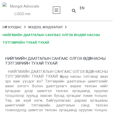
EN
НҮҮР ХУУДАС
МЭДЭЭ, МЭДЭЭЛЭЛ
НИЙГМИЙН ДААТГАЛЫН САНГААС ОЛГОХ ӨНДӨР НАСНЫ
ТЭТГЭВРИЙН ТУХАЙ ТУХАЙ
НИЙГМИЙН ДААТГАЛЫН САНГААС ОЛГОХ ӨНДӨР НАСНЫ
ТЭТГЭВРИЙН ТУХАЙ ТУХАЙ
НИЙГМИЙН ДААТГАЛЫН САНГААС ОЛГОХ ӨНДӨР НАСНЫ
ТЭТГЭВРИЙН ТУХАЙ ТУХАЙ Өндөр насны тэтгэвэр авах
эрх яаж үүсдэг вэ? Тэтгэврийн даатгалын шимтгэлийг
ажил олгогч болон даатгуулагч өөрөө төлсөн нийт
хугацаан дээр шимтгэл төлсөн хугацаанд оруулан
тооцохоор хуульд заасан бусад хугацааг нэмж тооцно.
Төр, аж ахуй нэгж, байгууллагаас дараах хугацааны
шимтгэлийг тэтгэврийн даатгалын санд төлсөн
тохиолдолд шимтгэл төлсөн хугацаанд оруулан тооцно.