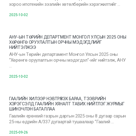
хороо ипотекийн зээлийн хөтөлбөрийн хэрэгжилтийг …
2025-10-02
АНУ-ЫН ТӨРИЙН ДЕПАРТМЕНТ МОНГОЛ УЛСЫН 2025 ОНЫ
ХӨРӨНГӨ ОРУУЛАЛТЫН ОРЧНЫ МЭДЭГДЛИЙГ
НИЙТЭЛЖЭЭ
АНУ-ын Төрийн департамент Монгол Улсын 2025 оны
“Хөрөнгө оруулалтын орчны мэдэгдэл”-ийг нийтэлж, АНУ
…
2025-10-02
ГААЛИЙН ХИЛЭЭР НЭВТРҮҮЛЭХ БАРАА, ТЭЭВРИЙН
ХЭРЭГСЭЛД ГААЛИЙН ХЯНАЛТ ТАВИХ НИЙТЛЭГ ЖУРМЫГ
ШИНЭЧЛЭН БАТАЛЛАА
Гаалийн ерөнхий газрын даргын 2025 оны 8 дугаар сарын
25-ны өдрийн А/337 дугаартай тушаалаар “Гаалий …
2025-09-26