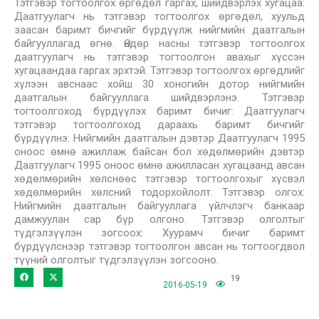
Тэтгэвэр тогтоолгох өргөдөл гаргах, шийдвэрлэх хугацаа:
Даатгуулагч нь тэтгэвэр тогтоолгох өргөдөл, хуульд
заасан баримт бичгийг бүрдүүлж нийгмийн даатгалын
байгууллагад өгнө. Өндөр насны тэтгэвэр тогтоолгох
даатгуулагч нь тэтгэвэр тогтоолгон авахыг хүссэн
хугацаандаа гаргах эрхтэй. Тэтгэвэр тогтоолгох өргөдлийг
хүлээн авснаас хойш 30 хоногийн дотор нийгмийн
даатгалын байгууллага шийдвэрлэнэ. Тэтгэвэр
тогтоолгоход бүрдүүлэх баримт бичиг: Даатгуулагч
тэтгэвэр тогтоолгоход дараахь баримт бичгийг
бүрдүүлнэ: Нийгмийн даатгалын дэвтэр Даатгуулагч 1995
оноос өмнө ажиллаж байсан бол хөдөлмөрийн дэвтэр
Даатгуулагч 1995 оноос өмнө ажилласан хугацаанд авсан
хөдөлмөрийн хөлснөөс тэтгэвэр тогтоолгохыг хүсвэл
хөдөлмөрийн хөлсний тодорхойлолт. Тэтгэвэр олгох:
Нийгмийн даатгалын байгууллага үйлчлэгч банкаар
дамжуулан сар бүр олгоно. Тэтгэвэр олголтыг
түдгэлзүүлэн зогсоох: Хуурамч бичиг баримт
бүрдүүлснээр тэтгэвэр тогтоолгон авсан нь тогтоогдвол
түүний олголтыг түдгэлзүүлэн зогсооно.
19
2016-05-19