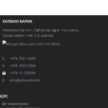
ХОЛБОО БАРИХ
Улаанбаатар хот, Сүхбаатар дүүрэг, 1-р хороо,
Гранд оффис төв, 2-р давхар
+976 7011-9206
+976 7012-9206
+976 11-329206
info@advocate.mn
ЦЭС
ҮЙЛ АЖИЛЛАГАА