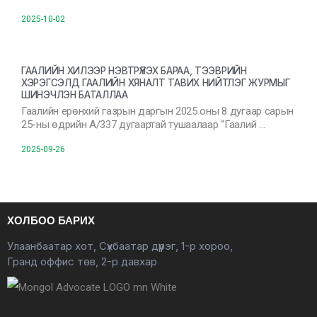
2025-10-02
ГААЛИЙН ХИЛЭЭР НЭВТРҮҮЛЭХ БАРАА, ТЭЭВРИЙН
ХЭРЭГСЭЛД ГААЛИЙН ХЯНАЛТ ТАВИХ НИЙТЛЭГ ЖУРМЫГ
ШИНЭЧЛЭН БАТАЛЛАА
Гаалийн ерөнхий газрын даргын 2025 оны 8 дугаар сарын
25-ны өдрийн А/337 дугаартай тушаалаар “Гаалий …
2025-09-26
ХОЛБОО БАРИХ
Улаанбаатар хот, Сүхбаатар дүүрэг, 1-р хороо,
Гранд оффис төв, 2-р давхар