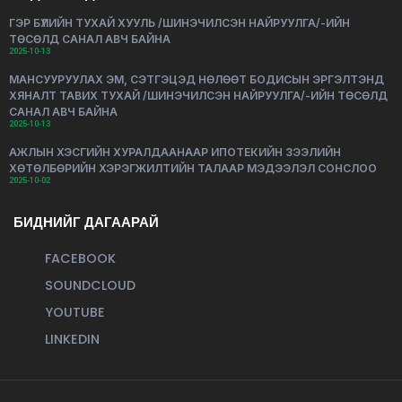
ГЭР БҮЛИЙН ТУХАЙ ХУУЛЬ /ШИНЭЧИЛСЭН НАЙРУУЛГА/-ИЙН
ТӨСӨЛД САНАЛ АВЧ БАЙНА
2025-10-13
МАНСУУРУУЛАХ ЭМ, СЭТГЭЦЭД НӨЛӨӨТ БОДИСЫН ЭРГЭЛТЭНД
ХЯНАЛТ ТАВИХ ТУХАЙ /ШИНЭЧИЛСЭН НАЙРУУЛГА/-ИЙН ТӨСӨЛД
САНАЛ АВЧ БАЙНА
2025-10-13
АЖЛЫН ХЭСГИЙН ХУРАЛДААНААР ИПОТЕКИЙН ЗЭЭЛИЙН
ХӨТӨЛБӨРИЙН ХЭРЭГЖИЛТИЙН ТАЛААР МЭДЭЭЛЭЛ СОНСЛОО
2025-10-02
БИДНИЙГ ДАГААРАЙ
FACEBOOK
SOUNDCLOUD
YOUTUBE
LINKEDIN