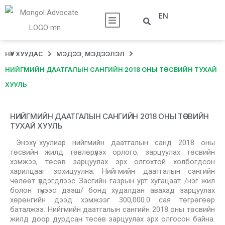
EN
НҮҮР ХУУДАС
МЭДЭЭ, МЭДЭЭЛЭЛ
НИЙГМИЙН ДААТГАЛЫН САНГИЙН 2018 ОНЫ ТӨСВИЙН ТУХАЙ
ХУУЛЬ
НИЙГМИЙН ДААТГАЛЫН САНГИЙН 2018 ОНЫ ТӨСВИЙН
ТУХАЙ ХУУЛЬ
Энэхүү хуулиар нийгмийн даатгалын санд 2018 оны
төсвийн жилд төвлөрүүлэх орлого, зарцуулах төсвийн
хэмжээ, төсөв зарцуулах эрх олгохтой холбогдсон
харилцааг зохицуулна. Нийгмийн даатгалын сангийн
чөлөөт үлдэгдлээс Засгийн газрын урт хугацаат /нэг жил
болон түүнээс дээш/ бонд худалдан авахад зарцуулах
хөрөнгийн дээд хэмжээг 300,000.0 сая төгрөгөөр
баталжээ. Нийгмийн даатгалын сангийн 2018 оны төсвийн
жилд доор дурдсан төсөв зарцуулах эрх олгосон байна.