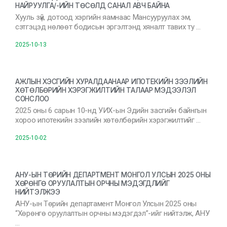
НАЙРУУЛГА/-ИЙН ТӨСӨЛД САНАЛ АВЧ БАЙНА
Хууль зүй, дотоод хэргийн яамнаас Мансууруулах эм,
сэтгэцэд нөлөөт бодисын эргэлтэнд хяналт тавих ту …
2025-10-13
АЖЛЫН ХЭСГИЙН ХУРАЛДААНААР ИПОТЕКИЙН ЗЭЭЛИЙН
ХӨТӨЛБӨРИЙН ХЭРЭГЖИЛТИЙН ТАЛААР МЭДЭЭЛЭЛ
СОНСЛОО
2025 оны 6 сарын 10-нд УИХ-ын Эдийн засгийн байнгын
хороо ипотекийн зээлийн хөтөлбөрийн хэрэгжилтийг …
2025-10-02
АНУ-ЫН ТӨРИЙН ДЕПАРТМЕНТ МОНГОЛ УЛСЫН 2025 ОНЫ
ХӨРӨНГӨ ОРУУЛАЛТЫН ОРЧНЫ МЭДЭГДЛИЙГ
НИЙТЭЛЖЭЭ
АНУ-ын Төрийн департамент Монгол Улсын 2025 оны
“Хөрөнгө оруулалтын орчны мэдэгдэл”-ийг нийтэлж, АНУ
…