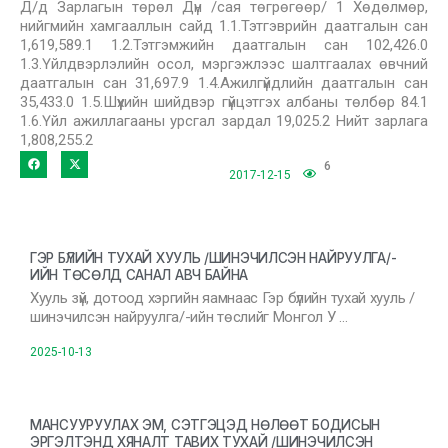
Д/д Зарлагын төрөл Дүн /сая төгрөгөөр/ 1 Хөдөлмөр,
нийгмийн хамгааллын сайд 1.1.Тэтгэврийн даатгалын сан
1,619,589.1 1.2.Тэтгэмжийн даатгалын сан 102,426.0
1.3.Үйлдвэрлэлийн осол, мэргэжлээс шалтгаалах өвчний
даатгалын сан 31,697.9 1.4.Ажилгүйдлийн даатгалын сан
35,433.0 1.5.Шүүхийн шийдвэр гүйцэтгэх албаны төлбөр 84.1
1.6.Үйл ажиллагааны урсгал зардал 19,025.2 Нийт зарлага
1,808,255.2
6
2017-12-15
ГЭР БҮЛИЙН ТУХАЙ ХУУЛЬ /ШИНЭЧИЛСЭН НАЙРУУЛГА/-
ИЙН ТӨСӨЛД САНАЛ АВЧ БАЙНА
Хууль зүй, дотоод хэргийн яамнаас Гэр бүлийн тухай хууль /
шинэчилсэн найруулга/-ийн төслийг Монгол У …
2025-10-13
МАНСУУРУУЛАХ ЭМ, СЭТГЭЦЭД НӨЛӨӨТ БОДИСЫН
ЭРГЭЛТЭНД ХЯНАЛТ ТАВИХ ТУХАЙ /ШИНЭЧИЛСЭН