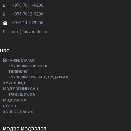
+976 7011-9206
+976 7012-9206
+976 11-329206
info@advocate.mn
ЦЭС
ҮЙЛ АЖИЛЛАГАА
ХУУЛЬ ЗҮЙН ЗӨВЛӨГӨӨ
ТӨЛӨӨЛӨЛ
ХУУЛЬ ЗҮЙН СУРГАЛТ, СУДАЛГАА
ХУУЛЬЧИД
МЭДЛЭГИЙН САН
ТАНИЛЦУУЛГА
МЭДЭЭЛЭЛ
БҮТЭЭЛ
ХОЛБОО БАРИХ
МЭДЭЭ МЭДЭЭЛЭЛ