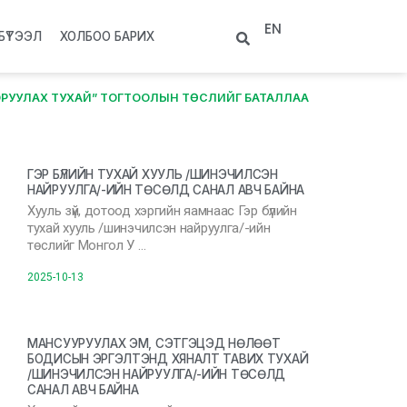
EN
БҮТЭЭЛ
ХОЛБОО БАРИХ
РУУЛАХ ТУХАЙ” ТОГТООЛЫН ТӨСЛИЙГ БАТАЛЛАА
ГЭР БҮЛИЙН ТУХАЙ ХУУЛЬ /ШИНЭЧИЛСЭН
НАЙРУУЛГА/-ИЙН ТӨСӨЛД САНАЛ АВЧ БАЙНА
Хууль зүй, дотоод хэргийн яамнаас Гэр бүлийн
тухай хууль /шинэчилсэн найруулга/-ийн
төслийг Монгол У …
2025-10-13
МАНСУУРУУЛАХ ЭМ, СЭТГЭЦЭД НӨЛӨӨТ
БОДИСЫН ЭРГЭЛТЭНД ХЯНАЛТ ТАВИХ ТУХАЙ
/ШИНЭЧИЛСЭН НАЙРУУЛГА/-ИЙН ТӨСӨЛД
САНАЛ АВЧ БАЙНА