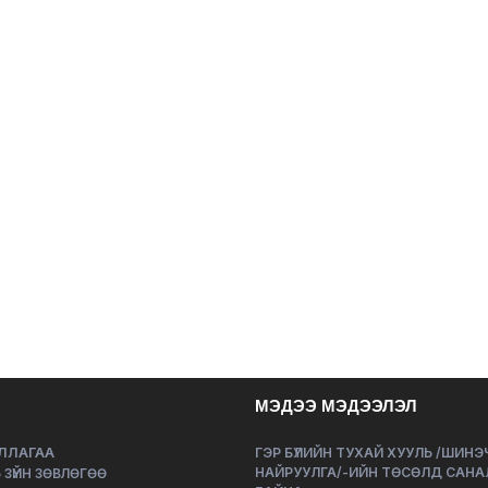
МЭДЭЭ МЭДЭЭЛЭЛ
ЛЛАГАА
ГЭР БҮЛИЙН ТУХАЙ ХУУЛЬ /ШИН
НАЙРУУЛГА/-ИЙН ТӨСӨЛД САНА
 ЗҮЙН ЗӨВЛӨГӨӨ