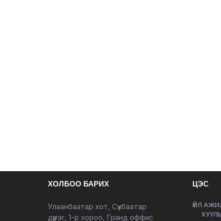
ХОЛБОО БАРИХ
ЦЭС
ҮЙЛ АЖИ
Улаанбаатар хот, Сүхбаатар
ХУУЛЬ
дүүрэг, 1-р хороо, Гранд оффис