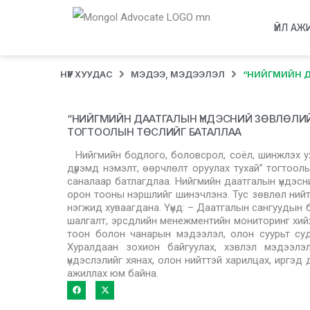
ҮЙЛ АЖ
НҮҮР ХУУДАС
МЭДЭЭ, МЭДЭЭЛЭЛ
“НИЙГМИЙН Д
“НИЙГМИЙН ДААТГАЛЫН ҮНДЭСНИЙ ЗӨВЛӨЛИЙ
ТОГТООЛЫН ТӨСЛИЙГ БАТАЛЛАА
Нийгмийн бодлого, боловсрол, соёл, шинжлэх 
дүрэмд нэмэлт, өөрчлөлт оруулах тухай” тогтоол
саналаар батлагдлаа. Нийгмийн даатгалын үндэсн
орон тооны нэршлийг шинэчлэнэ. Тус зөвлөл нийт
нэгжид хуваагдана. Үүнд: – Даатгалын сангуудын 
шалгалт, эрсдлийн менежментийн мониторинг хийх ү
тоон болон чанарын мэдээлэл, олон суурьт судал
Хуралдаан зохион байгуулах, хэвлэл мэдээлэл
үндэслэлийг хянах, олон нийттэй харилцах, иргэд д
ажиллах юм байна.