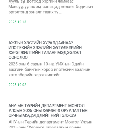
Хууль зүй, дотоод хэргийн яамнаас
Мансууруулах эм, сэтгэцэд нөлөөт бодисын
эргэлтэнд хяналт тавих ту …
2025-10-13
АЖЛЫН ХЭСГИЙН ХУРАЛДААНААР
ИПОТЕКИЙН ЗЭЭЛИЙН ХӨТӨЛБӨРИЙН
ХЭРЭГЖИЛТИЙН ТАЛААР МЭДЭЭЛЭЛ
СОНСЛОО
2025 оны 6 сарын 10-нд УИХ-ын Эдийн
засгийн байнгын хороо ипотекийн зээлийн
хөтөлбөрийн хэрэгжилтийг …
2025-10-02
АНУ-ЫН ТӨРИЙН ДЕПАРТМЕНТ МОНГОЛ
УЛСЫН 2025 ОНЫ ХӨРӨНГӨ ОРУУЛАЛТЫН
ОРЧНЫ МЭДЭГДЛИЙГ НИЙТЭЛЖЭЭ
АНУ-ын Төрийн департамент Монгол Улсын
2025 оны “Хөрөнгө оруулалтын орчны