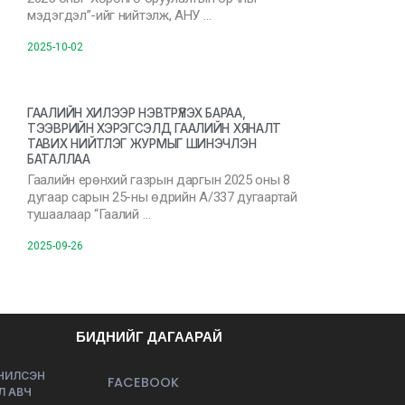
мэдэгдэл”-ийг нийтэлж, АНУ …
2025-10-02
ГААЛИЙН ХИЛЭЭР НЭВТРҮҮЛЭХ БАРАА,
ТЭЭВРИЙН ХЭРЭГСЭЛД ГААЛИЙН ХЯНАЛТ
ТАВИХ НИЙТЛЭГ ЖУРМЫГ ШИНЭЧЛЭН
БАТАЛЛАА
Гаалийн ерөнхий газрын даргын 2025 оны 8
дугаар сарын 25-ны өдрийн А/337 дугаартай
тушаалаар “Гаалий …
2025-09-26
БИДНИЙГ ДАГААРАЙ
ЭЧИЛСЭН
FACEBOOK
Л АВЧ