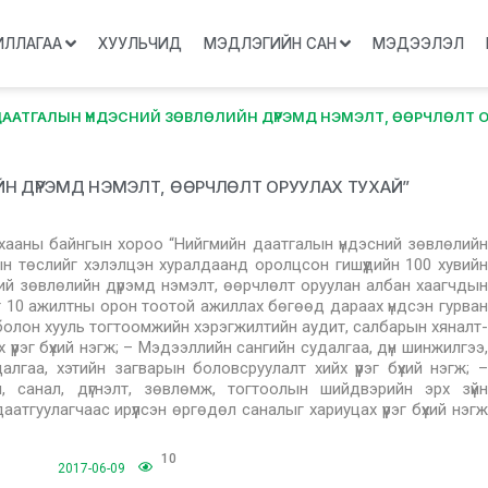
ИЛЛАГАА
ХУУЛЬЧИД
МЭДЛЭГИЙН САН
МЭДЭЭЛЭЛ
ААТГАЛЫН ҮНДЭСНИЙ ЗӨВЛӨЛИЙН ДҮРЭМД НЭМЭЛТ, ӨӨРЧЛӨЛТ О
Н ДҮРЭМД НЭМЭЛТ, ӨӨРЧЛӨЛТ ОРУУЛАХ ТУХАЙ”
ухааны байнгын хороо “Нийгмийн даатгалын үндэсний зөвлөлийн
ын төслийг хэлэлцэн хуралдаанд оролцсон гишүүдийн 100 хувийн
ий зөвлөлийн дүрэмд нэмэлт, өөрчлөлт оруулан албан хаагчдын
 10 ажилтны орон тоотой ажиллах бөгөөд дараах үндсэн гурван
болон хууль тогтоомжийн хэрэгжилтийн аудит, салбарын хяналт-
үрэг бүхий нэгж; – Мэдээллийн сангийн судалгаа, дүн шинжилгээ,
гаа, хэтийн загварын боловсруулалт хийх үүрэг бүхий нэгж; –
, санал, дүгнэлт, зөвлөмж, тогтоолын шийдвэрийн эрх зүйн
аатгуулагчаас ирүүлсэн өргөдөл саналыг хариуцах үүрэг бүхий нэгж
10
2017-06-09