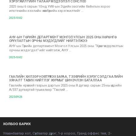
ХЭРЭГЖИЛТИЙН ТАЛААР МЭДЭЭЛЭЛ СОНСЛОО
2025 оны 6 сарын 10-нд УИХ-ын Эдийн засгийн байнгын хороо
ипотекийн зээлийн хөтөлбөрийн хэрэгжилтийг …
2025-10-02
АНУ-ЫН ТӨРИЙН ДЕПАРТМЕНТ МОНГОЛ УЛСЫН 2025 ОНЫ ХӨРӨНГӨ
ОРУУЛАЛТЫН ОРЧНЫ МЭДЭГДЛИЙГ НИЙТЭЛЖЭЭ
АНУ-ын Төрийн департамент Монгол Улсын 2025 оны “Хөрөнгө оруулалтын
орчны мэдэгдэл”-ийг нийтэлж, АНУ …
2025-10-02
ГААЛИЙН ХИЛЭЭР НЭВТРҮҮЛЭХ БАРАА, ТЭЭВРИЙН ХЭРЭГСЭЛД ГААЛИЙН
ХЯНАЛТ ТАВИХ НИЙТЛЭГ ЖУРМЫГ ШИНЭЧЛЭН БАТАЛЛАА
Гаалийн ерөнхий газрын даргын 2025 оны 8 дугаар сарын 25-ны өдрийн
А/337 дугаартай тушаалаар “Гаалий …
2025-09-26
ХОЛБОО БАРИХ
Улаанбаатар хот, Сүхбаатар дүүрэг, 1-р хороо, Гранд оффис төв, 2-