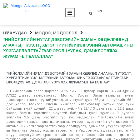
EN
НҮҮР ХУУДАС
МЭДЭЭ, МЭДЭЭЛЭЛ
“НИЙСЛЭЛИЙН НУТАГ ДЭВСГЭРИЙН ЗАМЫН ХӨДӨЛГӨӨНД
АЧААНЫ, ТҮГЭЭЛТ, ХҮРГЭЛТИЙН ҮЙЛЧИЛГЭЭНИЙ АВТОМАШИНЫГ
ХЯЗГААРЛАЛТТАЙГААР ОРОЛЦУУЛАХ, ДЭМЖЛЭГ ҮЗҮҮЛЭХ
ЖУРАМ”-ЫГ БАТАЛЛАА”
“НИЙСЛЭЛИЙН НУТАГ ДЭВСГЭРИЙН ЗАМЫН ХӨДӨЛГӨӨНД АЧААНЫ, ТҮГЭЭЛТ,
ХҮРГЭЛТИЙН ҮЙЛЧИЛГЭЭНИЙ АВТОМАШИНЫГ ХЯЗГААРЛАЛТТАЙГААР
ОРОЛЦУУЛАХ, ДЭМЖЛЭГ ҮЗҮҮЛЭХ ЖУРАМ”-ЫГ БАТАЛЛАА”
Нийслэлийн засаг даргаас 2025 оны 03 дугаар сарын 14-ний өдрийн
А/322 дугаар захирамжаар: Монгол Улсын Засаг захиргаа, нутаг
дэвсгэрийн нэгж, түүний удирдлагын тухай хууль 66 дугаар зүйлийн 66.1
дэх хэсэг, Монгол Улсын нийслэл Улаанбаатар хотын эрх зүйн
байдлын тухай хуулийн 22 дугаар зүйлийн 22.1.13 дахь заалт, 22.5 дахь
хэсэг, Замын хөдөлгөөнийг аюулгүй байдлын тухай хуулийн 9 дүгээр
зүйлийн 9.5 дахь хэсгийг тус тус үндэслэн “Нийслэлийн нутаг
дэвсгэрийн замын хөдөлгөөнд ачааны, түгээлт, хүргэлтийн үйлчилгээний
автомашиныг хязгаарлалттайгаар оролцуулах, дэмжлэг үзүүлэх журам”-
ыг баталлаа. Энэхүү журмын зорилго нь Үндсэн хуульд заасан иргэний
эрүүл, аюулгүй амьдрах нөхцөлийг хангах, нийслэлийн замын хөдөлгөөний
түгжрэлийг бууруулах, ачааны, түгээлт, хүргэлтийн үйл ажиллагааг