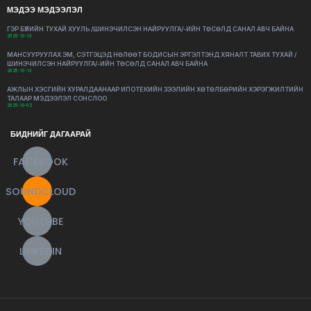
МЭДЭЭ МЭДЭЭЛЭЛ
ГЭР БҮЛИЙН ТУХАЙ ХУУЛЬ /ШИНЭЧИЛСЭН НАЙРУУЛГА/-ИЙН ТӨСӨЛД САНАЛ АВЧ БАЙНА
2025-10-13
МАНСУУРУУЛАХ ЭМ, СЭТГЭЦЭД НӨЛӨӨТ БОДИСЫН ЭРГЭЛТЭНД ХЯНАЛТ ТАВИХ ТУХАЙ /
ШИНЭЧИЛСЭН НАЙРУУЛГА/-ИЙН ТӨСӨЛД САНАЛ АВЧ БАЙНА
2025-10-13
АЖЛЫН ХЭСГИЙН ХУРАЛДААНААР ИПОТЕКИЙН ЗЭЭЛИЙН ХӨТӨЛБӨРИЙН ХЭРЭГЖИЛТИЙН
ТАЛААР МЭДЭЭЛЭЛ СОНСЛОО
2025-10-02
БИДНИЙГ ДАГААРАЙ
FACEBOOK
SOUNDCLOUD
YOUTUBE
LINKEDIN