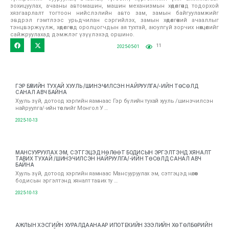
зохицуулах, ачааны автомашин, машин механизмын хөдөлгөөнд тодорхой
хязгаарлалт тогтоон нийслэлийн авто зам, замын байгууламжийг
эвдрэл гэмтлээс урьдчилан сэргийлэх, замын хөдөлгөөний ачааллыг
тэнцвэржүүлж, хөдөлгөөнд оролцогчдын ая тухтай, аюулгүй зорчих нөхцөлийг
сайжруулахад дэмжлэг үзүүлэхэд оршино.
11
2025-05-01
ГЭР БҮЛИЙН ТУХАЙ ХУУЛЬ /ШИНЭЧИЛСЭН НАЙРУУЛГА/-ИЙН ТӨСӨЛД
САНАЛ АВЧ БАЙНА
Хууль зүй, дотоод хэргийн яамнаас Гэр бүлийн тухай хууль /шинэчилсэн
найруулга/-ийн төслийг Монгол У …
2025-10-13
МАНСУУРУУЛАХ ЭМ, СЭТГЭЦЭД НӨЛӨӨТ БОДИСЫН ЭРГЭЛТЭНД ХЯНАЛТ
ТАВИХ ТУХАЙ /ШИНЭЧИЛСЭН НАЙРУУЛГА/-ИЙН ТӨСӨЛД САНАЛ АВЧ
БАЙНА
Хууль зүй, дотоод хэргийн яамнаас Мансууруулах эм, сэтгэцэд нөлөөт
бодисын эргэлтэнд хяналт тавих ту …
2025-10-13
АЖЛЫН ХЭСГИЙН ХУРАЛДААНААР ИПОТЕКИЙН ЗЭЭЛИЙН ХӨТӨЛБӨРИЙН