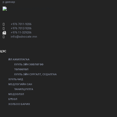
р давхар
+976 7011-9206
+976 7012-9206
+976 11-329206
info@advocate.mn
ЦЭС
ҮЙЛ АЖИЛЛАГАА
ХУУЛЬ ЗҮЙН ЗӨВЛӨГӨӨ
ТӨЛӨӨЛӨЛ
ХУУЛЬ ЗҮЙН СУРГАЛТ, СУДАЛГАА
ХУУЛЬЧИД
МЭДЛЭГИЙН САН
ТАНИЛЦУУЛГА
МЭДЭЭЛЭЛ
БҮТЭЭЛ
ХОЛБОО БАРИХ