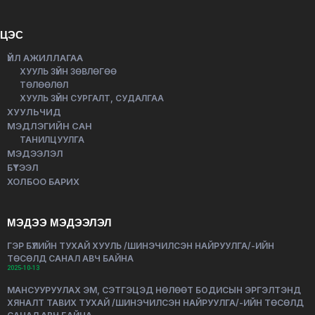
ЦЭС
ҮЙЛ АЖИЛЛАГАА
ХУУЛЬ ЗҮЙН ЗӨВЛӨГӨӨ
ТӨЛӨӨЛӨЛ
ХУУЛЬ ЗҮЙН СУРГАЛТ, СУДАЛГАА
ХУУЛЬЧИД
МЭДЛЭГИЙН САН
ТАНИЛЦУУЛГА
МЭДЭЭЛЭЛ
БҮТЭЭЛ
ХОЛБОО БАРИХ
МЭДЭЭ МЭДЭЭЛЭЛ
ГЭР БҮЛИЙН ТУХАЙ ХУУЛЬ /ШИНЭЧИЛСЭН НАЙРУУЛГА/-ИЙН
ТӨСӨЛД САНАЛ АВЧ БАЙНА
2025-10-13
МАНСУУРУУЛАХ ЭМ, СЭТГЭЦЭД НӨЛӨӨТ БОДИСЫН ЭРГЭЛТЭНД
ХЯНАЛТ ТАВИХ ТУХАЙ /ШИНЭЧИЛСЭН НАЙРУУЛГА/-ИЙН ТӨСӨЛД