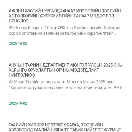
АЖЛЫН ХЭСГИЙН ХУРАЛДААНААР ИПОТЕКИЙН ЗЭЭЛИЙН
ХӨТӨЛБӨРИЙН ХЭРЭГЖИЛТИЙН ТАЛААР МЭДЭЭЛЭЛ
СОНСЛОО
2025 оны 6 сарын 10-нд УИХ-ын Эдийн засгийн байнгын
хороо ипотекийн зээлийн хөтөлбөрийн хэрэгжилтийг …
2025-10-02
АНУ-ЫН ТӨРИЙН ДЕПАРТМЕНТ МОНГОЛ УЛСЫН 2025 ОНЫ
ХӨРӨНГӨ ОРУУЛАЛТЫН ОРЧНЫ МЭДЭГДЛИЙГ
НИЙТЭЛЖЭЭ
АНУ-ын Төрийн департамент Монгол Улсын 2025 оны
“Хөрөнгө оруулалтын орчны мэдэгдэл”-ийг нийтэлж, АНУ
…
2025-10-02
ГААЛИЙН ХИЛЭЭР НЭВТРҮҮЛЭХ БАРАА, ТЭЭВРИЙН
ХЭРЭГСЭЛД ГААЛИЙН ХЯНАЛТ ТАВИХ НИЙТЛЭГ ЖУРМЫГ