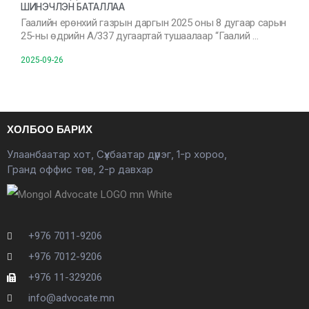
ШИНЭЧЛЭН БАТАЛЛАА
Гаалийн ерөнхий газрын даргын 2025 оны 8 дугаар сарын
25-ны өдрийн А/337 дугаартай тушаалаар “Гаалий …
2025-09-26
ХОЛБОО БАРИХ
Улаанбаатар хот, Сүхбаатар дүүрэг, 1-р хороо,
Гранд оффис төв, 2-р давхар
+976 7011-9206
+976 7012-9206
+976 11-329206
info@advocate.mn