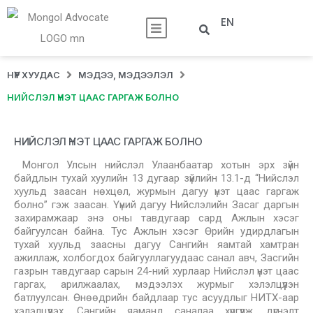
EN
НҮҮР ХУУДАС
МЭДЭЭ, МЭДЭЭЛЭЛ
НИЙСЛЭЛ ҮНЭТ ЦААС ГАРГАЖ БОЛНО
НИЙСЛЭЛ ҮНЭТ ЦААС ГАРГАЖ БОЛНО
Монгол Улсын нийслэл Улаанбаатар хотын эрх зүйн
байдлын тухай хуулийн 13 дугаар зүйлийн 13.1-д “Нийслэл
хуульд заасан нөхцөл, журмын дагуу үнэт цаас гаргаж
болно” гэж заасан. Үүний дагуу Нийслэлийн Засаг даргын
захирамжаар энэ оны тавдугаар сард Ажлын хэсэг
байгуулсан байна. Тус Ажлын хэсэг Өрийн удирдлагын
тухай хуульд заасны дагуу Сангийн яамтай хамтран
ажиллаж, холбогдох байгууллагуудаас санал авч, Засгийн
газрын тавдугаар сарын 24-ний хурлаар Нийслэл үнэт цаас
гаргах, арилжаалах, мэдээлэх журмыг хэлэлцүүлэн
батлуулсан. Өнөөдрийн байдлаар тус асуудлыг НИТХ-аар
хэлэлцүүлэх, Сангийн яаманд саналаа хүргүүлж, дүгнэлт