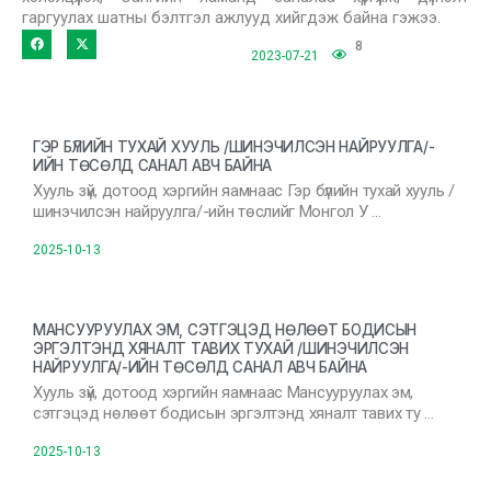
гаргуулах шатны бэлтгэл ажлууд хийгдэж байна гэжээ.
8
2023-07-21
ГЭР БҮЛИЙН ТУХАЙ ХУУЛЬ /ШИНЭЧИЛСЭН НАЙРУУЛГА/-
ИЙН ТӨСӨЛД САНАЛ АВЧ БАЙНА
Хууль зүй, дотоод хэргийн яамнаас Гэр бүлийн тухай хууль /
шинэчилсэн найруулга/-ийн төслийг Монгол У …
2025-10-13
МАНСУУРУУЛАХ ЭМ, СЭТГЭЦЭД НӨЛӨӨТ БОДИСЫН
ЭРГЭЛТЭНД ХЯНАЛТ ТАВИХ ТУХАЙ /ШИНЭЧИЛСЭН
НАЙРУУЛГА/-ИЙН ТӨСӨЛД САНАЛ АВЧ БАЙНА
Хууль зүй, дотоод хэргийн яамнаас Мансууруулах эм,
сэтгэцэд нөлөөт бодисын эргэлтэнд хяналт тавих ту …
2025-10-13