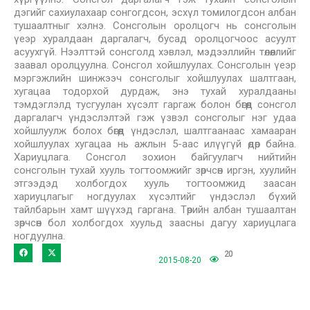
дэгийг сахиулахаар сонгогдсон, эсхүл томилогдсон албан
тушаалтныг хэлнэ. Сонсголын оролцогч нь сонсголын
үеэр хуралдаан даргалагч, бусад оролцогчоос асуулт
асуухгүй. Нээлттэй сонсголд хэвлэл, мэдээллийн төлөөллийг
заавал оролцуулна. Сонсгол хойшлуулах. Сонсголын үеэр
мэргэжлийн шинжээч сонсголыг хойшлуулах шалтгаан,
хугацаа тодорхой дурдаж, энэ тухай хуралдааны
тэмдэглэлд тусгуулан хүсэлт гаргаж болон бөгөөд сонсгол
даргалагч үндэслэлтэй гэж үзвэл сонсголыг нэг удаа
хойшлуулж болох бөгөөд үндэслэл, шалтгаанаас хамааран
хойшлуулах хугацаа нь ажлын 5-аас илүүгүй өдөр байна.
Хариуцлага. Сонсгол зохион байгуулагч нийтийн
сонсголын тухай хууль тогтоомжийг зөрчсөн иргэн, хуулийн
этгээдэд холбогдох хууль тогтоомжид заасан
хариуцлагыг ногдуулах хүсэлтийг үндэслэл бүхий
тайлбарын хамт шүүхэд гаргана. Төрийн албан тушаалтан
зөрчсөн бол холбогдох хуульд заасны дагуу хариуцлага
ногдуулна.
20
2015-08-20