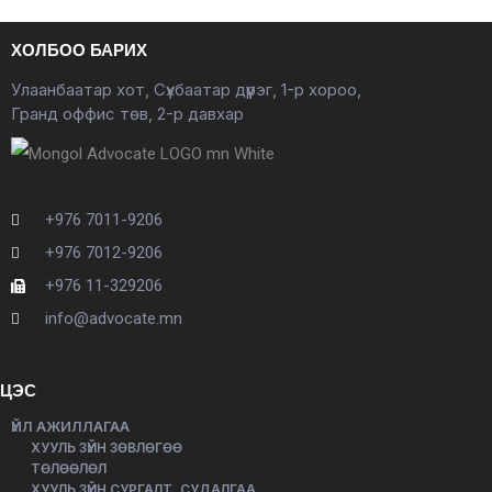
ХОЛБОО БАРИХ
Улаанбаатар хот, Сүхбаатар дүүрэг, 1-р хороо,
Гранд оффис төв, 2-р давхар
+976 7011-9206
+976 7012-9206
+976 11-329206
info@advocate.mn
ЦЭС
ҮЙЛ АЖИЛЛАГАА
ХУУЛЬ ЗҮЙН ЗӨВЛӨГӨӨ
ТӨЛӨӨЛӨЛ
ХУУЛЬ ЗҮЙН СУРГАЛТ, СУДАЛГАА