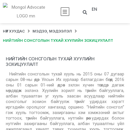
EN
НҮҮР ХУУДАС
МЭДЭЭ, МЭДЭЭЛЭЛ
НИЙТИЙН СОНСГОЛЫН ТУХАЙ ХУУЛИЙН ЗОХИЦУУЛАЛТ
НИЙТИЙН СОНСГОЛЫН ТУХАЙ ХУУЛИЙН
ЗОХИЦУУЛАЛТ
Нийтийн сонсголын тухай хууль нь 2015 оны 07 дугаар
сарын 08-ны өдөр Улсын Их хурлаар батлагдсан бөгөөд 2016
оны 01 сарын 01-ний өдрөөс эхлэн хүчин төгөлдөр дагаж
мөрдөгдөж эхлэнэ. Хуулийн зорилт нь төрийн байгууллага,
албан тушаалтан уг хууль заасан асуудлаар нийтийн
сонсголыг зохион байгуулж төрийг удирдах хэрэгт
иргэдийн оролцоог хангахад оршино. “Нийтийн сонсгол”
гэж хууль тогтоомж, захиргааны хэм хэмжээний актыг
тогтоох, төрийн байгууллага, нутгийн өөрөө удирдах болон
нутгийн захиргааны байгууллага, албан тушаалтны үйл
ажиллагаанд хяналт тавих, түүнчлэн хууль тогтоомж,