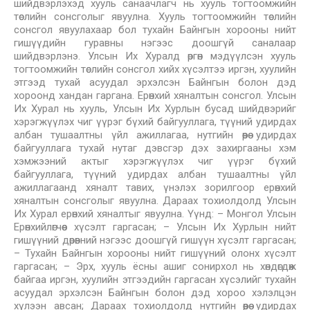
шийдвэрлэхэд хууль санаачлагч нь хууль тогтоомжийн
төслийн сонсголыг явуулна. Хууль тогтоомжийн төслийн
сонсгол явуулахаар бол тухайн Байнгын хорооны нийт
гишүүдийн гуравны нэгээс доошгүй саналаар
шийдвэрлэнэ. Улсын Их Хуралд өргөн мэдүүлсэн хууль
тогтоомжийн төслийн сонсгол хийх хүсэлтээ иргэн, хуулийн
этгээд тухай асуудал эрхэлсэн Байнгын болон дэд
хороонд хандан гаргана. Ерөнхий хяналтын сонсгол. Улсын
Их Хурал нь хууль, Улсын Их Хурлын бусад шийдвэрийг
хэрэгжүүлэх чиг үүрэг бүхий байгууллага, түүний удирдах
албан тушаалтны үйл ажиллагаа, нутгийн өөрөө удирдах
байгууллага тухай нутаг дэвсгэр дэх захиргааны хэм
хэмжээний актыг хэрэгжүүлэх чиг үүрэг бүхий
байгууллага, түүний удирдах албан тушаалтны үйл
ажиллагаанд хяналт тавих, үнэлэх зорилгоор ерөнхий
хяналтын сонсголыг явуулна. Дараах тохиолдолд Улсын
Их Хурал ерөнхий хяналтыг явуулна. Үүнд: – Монгол Улсын
Ерөнхийлөгчөөс хүсэлт гаргасан; – Улсын Их Хурлын нийт
гишүүний дөрөвний нэгээс доошгүй гишүүн хүсэлт гаргасан;
– Тухайн Байнгын хорооны нийт гишүүний олонх хүсэлт
гаргасан; – Эрх, хууль ёсны ашиг сонирхол нь хөндөгдөж
байгаа иргэн, хуулийн этгээдийн гаргасан хүсэлийг тухайн
асуудал эрхэлсэн Байнгын болон дэд хороо хэлэлцэн
хүлээн авсан; Дараах тохиолдолд нутгийн өөрөө удирдах