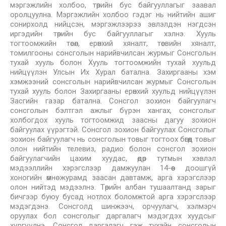
мэргэжлийн холбоо, төрийн бус байгууллагыг заавал
оролцуулна. Мэргэжлийн холбоо гэдэг нь нийтийн ашиг
сонирхолд нийцсэн, мэргэжлээрээ эвлэлдэн нэгдсэн
иргэдийн төрийн бус байгууллагыг хэлнэ. Хууль
тогтоомжийн төсөл, ерөнхий хяналт, төсвийн хяналт,
томилгооны сонсголын нарийвчилсан журмыг Сонсголын
тухай хууль болон Хууль тогтоомжийн тухай хуульд
нийцүүлэн Улсын Их Хурал батална. Захиргааны хэм
хэмжээний сонсголын нарийвчилсан журмыг Сонсголын
тухай хууль болон Захиргааны ерөнхий хуульд нийцүүлэн
Засгийн газар батална. Сонсгол зохион байгуулагч
сонсголын бэлтгэл ажлыг бүрэн хангах, сонсголыг
холбогдох хууль тогтоомжид заасны дагуу зохион
байгуулах үүрэгтэй. Сонсгол зохион байгуулах Сонсголыг
зохион байгуулагч нь сонсголын товыг тогтоох бөгөөд товыг
олон нийтийн телевиз, радио болон сонсгол зохион
байгуулагчийн цахим хуудас, өдөр тутмын хэвлэл
мэдээллийн хэрэгслээр дамжуулан 14-өөс доошгүй
хоногийн өмнө журамд заасан давтамж, арга хэрэгслээр
олон нийтэд мэдээлнэ. Төрийн албан тушаалтанд зарыг
бичгээр буюу бусад нотлох боломжтой арга хэрэгслээр
мэдэгдэнэ. Сонсголд шинжээч, орчуулагч, хэлмэрч
оруулах бол сонсголыг даргалагч мэдэгдэх хуудсыг
хүргүүлнэ. Сонсгол даргалагч гэж тухайн сонсголын