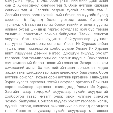
байгуулна. Үүнд: 1. Улс, орон унтаг, нийгмийн даатгалын
сан 2. Хүний хөгжил сангийн төсөв 3. Орон нутгийн хөгжлийн
сангийн төсөв 4. Засгийн газрын тусгай сангийн төсөв 5.
Засгийн газар, орон нутгийн өрийн бичиг, санхүүгийн бусад
хэрэгсэл 6. Гадаад болон дотоод зээл, буцалтгүй
тусламж 7. Баталгаа гаргах болон төсвийн өр, авлага үүсгэх
аливаа бусад шийдвэр гаргах асуудлаар жил бүр төсвийн
хяналтын сонсголыг зохион байгуулна. Төсвийн сонсгол
явуулах бол төрийн аудитын байгууллагаар дүгнэлт
гаргуулна. Томилгооны сонсгол. Улсын Их Хурлаас албан
тушаалтныг томилохтой холбогдуулан Улсын Их Хурлын
нийт гишүүний дөрөвний нэгээс доошгүй гишүүд хүсэлт
гаргасан бол томилгооны сонсголыг явуулна. Захиргааны
хэм хэмжээний болон төлөвлөлтийн сонсгол. Захиргааны хэм
хэмжээний актыг батлах, нийтийн ашиг сонирхлыг хөндсөн
захиргааны шийдвэр гаргахын өмнө зохион байгуулна. Орон
нутгийн сонсгол. Тухайн орон нутгийн иргэдийн Төлөөлөгчдийн
Хурал хүсэлт гаргасан, тухайн асуудал эрхэлсэн Байнгын
хороо шийдвэр гаргасан тохиолдолд Улсын Их Хурал,
Засгийн газар тодорхой асуудлаар тухайн асуудалтай
холбоотой газар нутагт очиж орон нутгийн сонсгол
зохион байгуулна. Сонсгол явуулах хүсэлт гаргасан иргэн,
хуулийн этгээд, шинжээч, ажиглагчийг сонсголд оролцогч
гэнэ. Сонсгол явуулахад тухайн асуудлаар мэргэшсэн