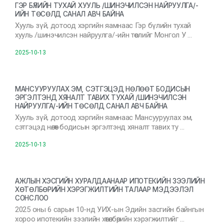
ГЭР БҮЛИЙН ТУХАЙ ХУУЛЬ /ШИНЭЧИЛСЭН НАЙРУУЛГА/-
ИЙН ТӨСӨЛД САНАЛ АВЧ БАЙНА
Хууль зүй, дотоод хэргийн яамнаас Гэр бүлийн тухай
хууль /шинэчилсэн найруулга/-ийн төслийг Монгол У …
2025-10-13
МАНСУУРУУЛАХ ЭМ, СЭТГЭЦЭД НӨЛӨӨТ БОДИСЫН
ЭРГЭЛТЭНД ХЯНАЛТ ТАВИХ ТУХАЙ /ШИНЭЧИЛСЭН
НАЙРУУЛГА/-ИЙН ТӨСӨЛД САНАЛ АВЧ БАЙНА
Хууль зүй, дотоод хэргийн яамнаас Мансууруулах эм,
сэтгэцэд нөлөөт бодисын эргэлтэнд хяналт тавих ту …
2025-10-13
АЖЛЫН ХЭСГИЙН ХУРАЛДААНААР ИПОТЕКИЙН ЗЭЭЛИЙН
ХӨТӨЛБӨРИЙН ХЭРЭГЖИЛТИЙН ТАЛААР МЭДЭЭЛЭЛ
СОНСЛОО
2025 оны 6 сарын 10-нд УИХ-ын Эдийн засгийн байнгын
хороо ипотекийн зээлийн хөтөлбөрийн хэрэгжилтийг …