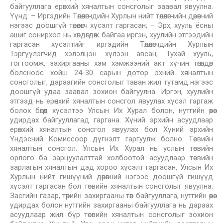
байгууллага ерөнхий хяналтын сонсголыг заавал явуулна.
Үүнд: – Иргэдийн Төлөөлөгчдийн Хурлын нийт төлөөлөгчийн дөрөвний
нэгээс доошгүй төлөөлөгч хүсэлт гаргасан; – Эрх, хууль ёсны
ашиг сонирхол нь хөндөгдөж байгаа иргэн, хуулийн этгээдийн
гаргасан хүсэлтийг иргэдийн Төлөөлөгчдийн Хурлын
Тэргүүлэгчид хэлэлцэн хүлээн авсан; Тухай хууль,
тогтоомж, захиргааны хэм хэмжээний акт хүчин төгөлдөр
болсноос хойш 24-30 сарын дотор эхний хяналтын
сонсголыг, дараагийн сонсголыг таван жил тутамд нэгээс
доошгүй удаа заавал зохион байгуулна. Иргэн, хуулийн
этгээд нь ерөнхий хяналтын сонсгол явуулах хүсэл гаргаж
болох бөгөөд хүсэлтээ Улсын Их Хурал болон, нутгийн өөрөө
удирдах байгууллагад гаргана. Хүний эрхийн асуудлаар
ерөнхий хяналтын сонсгол явуулах бол Хүний эрхийн
Үндэсний Комиссоор дүгнэлт гаргуулж болно. Төсвийн
хяналтын сонсгол. Улсын Их Хурал нь услын төсвийн
орлого ба зарцуулалттай холбоотой асуудлаар төсвийн
зарлагын хяналтын дэд хороо хүсэлт гаргасан, Улсын Их
Хурлын нийт гишүүний дөрөвний нэгээс доошгүй гишүүд
хүсэлт гаргасан бол төсвийн хяналтын сонсголыг явуулна.
Засгийн газар, төрийн захиргааны төв байгууллага, нутгийн өөрөө
удирдах болон нутгийн захиргааны байгууллага нь дараах
асуудлаар жил бүр төсвийн хяналтын сонсголыг зохион