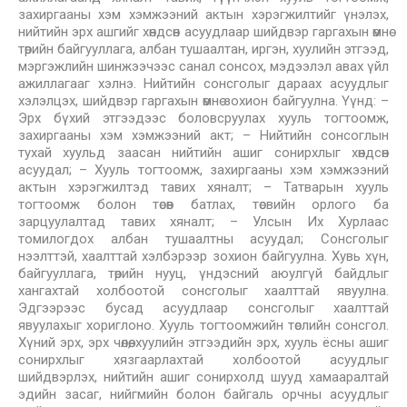
захиргааны хэм хэмжээний актын хэрэгжилтийг үнэлэх,
нийтийн эрх ашгийг хөндсөн асуудлаар шийдвэр гаргахын өмнө
төрийн байгууллага, албан тушаалтан, иргэн, хуулийн этгээд,
мэргэжлийн шинжээчээс санал сонсох, мэдээлэл авах үйл
ажиллагааг хэлнэ. Нийтийн сонсголыг дараах асуудлыг
хэлэлцэх, шийдвэр гаргахын өмнө зохион байгуулна. Үүнд: –
Эрх бүхий этгээдээс боловсруулах хууль тогтоомж,
захиргааны хэм хэмжээний акт; – Нийтийн сонсоглын
тухай хуульд заасан нийтийн ашиг сонирхлыг хөндсөн
асуудал; – Хууль тогтоомж, захиргааны хэм хэмжээний
актын хэрэгжилтэд тавих хяналт; – Татварын хууль
тогтоомж болон төсөв батлах, төсвийн орлого ба
зарцуулалтад тавих хяналт; – Улсын Их Хурлаас
томилогдох албан тушаалтны асуудал; Сонсголыг
нээлттэй, хаалттай хэлбэрээр зохион байгуулна. Хувь хүн,
байгууллага, төрийн нууц, үндэсний аюулгүй байдлыг
хангахтай холбоотой сонсголыг хаалттай явуулна.
Эдгээрээс бусад асуудлаар сонсголыг хаалттай
явуулахыг хориглоно. Хууль тогтоомжийн төслийн сонсгол.
Хүний эрх, эрх чөлөө, хуулийн этгээдийн эрх, хууль ёсны ашиг
сонирхлыг хязгаарлахтай холбоотой асуудлыг
шийдвэрлэх, нийтийн ашиг сонирхолд шууд хамааралтай
эдийн засаг, нийгмийн болон байгаль орчны асуудлыг