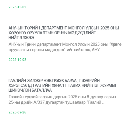
2025-10-02
АНУ-ЫН ТӨРИЙН ДЕПАРТМЕНТ МОНГОЛ УЛСЫН 2025 ОНЫ
ХӨРӨНГӨ ОРУУЛАЛТЫН ОРЧНЫ МЭДЭГДЛИЙГ
НИЙТЭЛЖЭЭ
АНУ-ын Төрийн департамент Монгол Улсын 2025 оны “Хөрөнгө
оруулалтын орчны мэдэгдэл”-ийг нийтэлж, АНУ …
2025-10-02
ГААЛИЙН ХИЛЭЭР НЭВТРҮҮЛЭХ БАРАА, ТЭЭВРИЙН
ХЭРЭГСЭЛД ГААЛИЙН ХЯНАЛТ ТАВИХ НИЙТЛЭГ ЖУРМЫГ
ШИНЭЧЛЭН БАТАЛЛАА
Гаалийн ерөнхий газрын даргын 2025 оны 8 дугаар сарын
25-ны өдрийн А/337 дугаартай тушаалаар “Гаалий …
2025-09-26