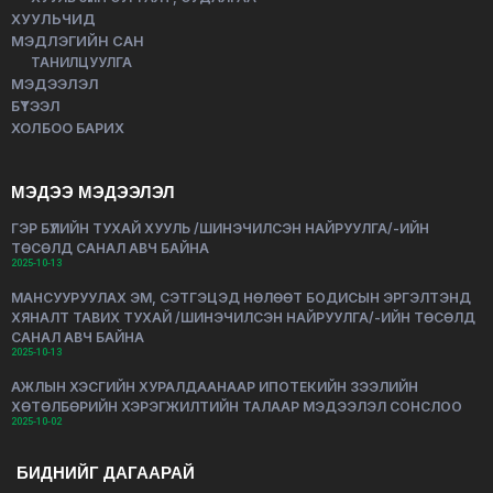
ХУУЛЬЧИД
МЭДЛЭГИЙН САН
ТАНИЛЦУУЛГА
МЭДЭЭЛЭЛ
БҮТЭЭЛ
ХОЛБОО БАРИХ
МЭДЭЭ МЭДЭЭЛЭЛ
ГЭР БҮЛИЙН ТУХАЙ ХУУЛЬ /ШИНЭЧИЛСЭН НАЙРУУЛГА/-ИЙН
ТӨСӨЛД САНАЛ АВЧ БАЙНА
2025-10-13
МАНСУУРУУЛАХ ЭМ, СЭТГЭЦЭД НӨЛӨӨТ БОДИСЫН ЭРГЭЛТЭНД
ХЯНАЛТ ТАВИХ ТУХАЙ /ШИНЭЧИЛСЭН НАЙРУУЛГА/-ИЙН ТӨСӨЛД
САНАЛ АВЧ БАЙНА
2025-10-13
АЖЛЫН ХЭСГИЙН ХУРАЛДААНААР ИПОТЕКИЙН ЗЭЭЛИЙН
ХӨТӨЛБӨРИЙН ХЭРЭГЖИЛТИЙН ТАЛААР МЭДЭЭЛЭЛ СОНСЛОО
2025-10-02
БИДНИЙГ ДАГААРАЙ