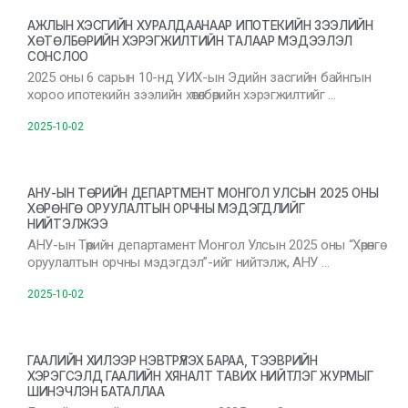
АЖЛЫН ХЭСГИЙН ХУРАЛДААНААР ИПОТЕКИЙН ЗЭЭЛИЙН
ХӨТӨЛБӨРИЙН ХЭРЭГЖИЛТИЙН ТАЛААР МЭДЭЭЛЭЛ
СОНСЛОО
2025 оны 6 сарын 10-нд УИХ-ын Эдийн засгийн байнгын
хороо ипотекийн зээлийн хөтөлбөрийн хэрэгжилтийг …
2025-10-02
АНУ-ЫН ТӨРИЙН ДЕПАРТМЕНТ МОНГОЛ УЛСЫН 2025 ОНЫ
ХӨРӨНГӨ ОРУУЛАЛТЫН ОРЧНЫ МЭДЭГДЛИЙГ
НИЙТЭЛЖЭЭ
АНУ-ын Төрийн департамент Монгол Улсын 2025 оны “Хөрөнгө
оруулалтын орчны мэдэгдэл”-ийг нийтэлж, АНУ …
2025-10-02
ГААЛИЙН ХИЛЭЭР НЭВТРҮҮЛЭХ БАРАА, ТЭЭВРИЙН
ХЭРЭГСЭЛД ГААЛИЙН ХЯНАЛТ ТАВИХ НИЙТЛЭГ ЖУРМЫГ
ШИНЭЧЛЭН БАТАЛЛАА