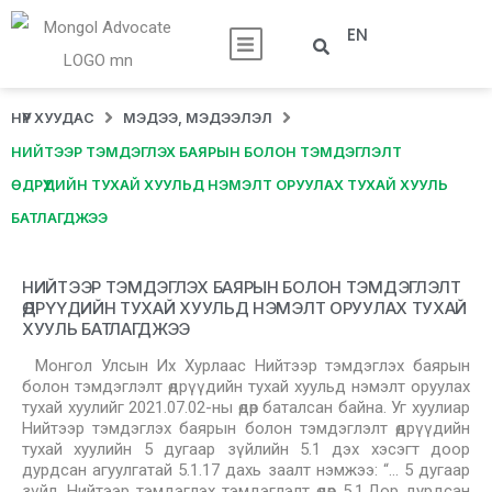
EN
НҮҮР ХУУДАС
МЭДЭЭ, МЭДЭЭЛЭЛ
НИЙТЭЭР ТЭМДЭГЛЭХ БАЯРЫН БОЛОН ТЭМДЭГЛЭЛТ
ӨДРҮҮДИЙН ТУХАЙ ХУУЛЬД НЭМЭЛТ ОРУУЛАХ ТУХАЙ ХУУЛЬ
БАТЛАГДЖЭЭ
НИЙТЭЭР ТЭМДЭГЛЭХ БАЯРЫН БОЛОН ТЭМДЭГЛЭЛТ
ӨДРҮҮДИЙН ТУХАЙ ХУУЛЬД НЭМЭЛТ ОРУУЛАХ ТУХАЙ
ХУУЛЬ БАТЛАГДЖЭЭ
Монгол Улсын Их Хурлаас Нийтээр тэмдэглэх баярын
болон тэмдэглэлт өдрүүдийн тухай хуульд нэмэлт оруулах
тухай хуулийг 2021.07.02-ны өдөр баталсан байна. Уг хуулиар
Нийтээр тэмдэглэх баярын болон тэмдэглэлт өдрүүдийн
тухай хуулийн 5 дугаар зүйлийн 5.1 дэх хэсэгт доор
дурдсан агуулгатай 5.1.17 дахь заалт нэмжээ: “… 5 дугаар
зүйл. Нийтээр тэмдэглэх тэмдэглэлт өдөр 5.1.Дор дурдсан