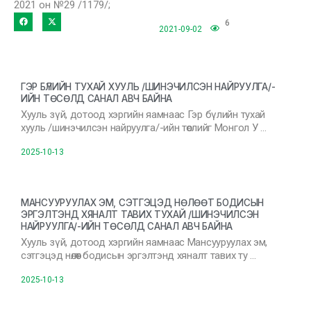
2021 он №29 /1179/;
6
2021-09-02
ГЭР БҮЛИЙН ТУХАЙ ХУУЛЬ /ШИНЭЧИЛСЭН НАЙРУУЛГА/-
ИЙН ТӨСӨЛД САНАЛ АВЧ БАЙНА
Хууль зүй, дотоод хэргийн яамнаас Гэр бүлийн тухай
хууль /шинэчилсэн найруулга/-ийн төслийг Монгол У …
2025-10-13
МАНСУУРУУЛАХ ЭМ, СЭТГЭЦЭД НӨЛӨӨТ БОДИСЫН
ЭРГЭЛТЭНД ХЯНАЛТ ТАВИХ ТУХАЙ /ШИНЭЧИЛСЭН
НАЙРУУЛГА/-ИЙН ТӨСӨЛД САНАЛ АВЧ БАЙНА
Хууль зүй, дотоод хэргийн яамнаас Мансууруулах эм,
сэтгэцэд нөлөөт бодисын эргэлтэнд хяналт тавих ту …
2025-10-13