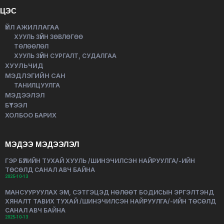
ЦЭС
ҮЙЛ АЖИЛЛАГАА
ХУУЛЬ ЗҮЙН ЗӨВЛӨГӨӨ
ТӨЛӨӨЛӨЛ
ХУУЛЬ ЗҮЙН СУРГАЛТ, СУДАЛГАА
ХУУЛЬЧИД
МЭДЛЭГИЙН САН
ТАНИЛЦУУЛГА
МЭДЭЭЛЭЛ
БҮТЭЭЛ
ХОЛБОО БАРИХ
МЭДЭЭ МЭДЭЭЛЭЛ
ГЭР БҮЛИЙН ТУХАЙ ХУУЛЬ /ШИНЭЧИЛСЭН НАЙРУУЛГА/-ИЙН
ТӨСӨЛД САНАЛ АВЧ БАЙНА
2025-10-13
МАНСУУРУУЛАХ ЭМ, СЭТГЭЦЭД НӨЛӨӨТ БОДИСЫН ЭРГЭЛТЭНД
ХЯНАЛТ ТАВИХ ТУХАЙ /ШИНЭЧИЛСЭН НАЙРУУЛГА/-ИЙН ТӨСӨЛД
САНАЛ АВЧ БАЙНА
2025-10-13