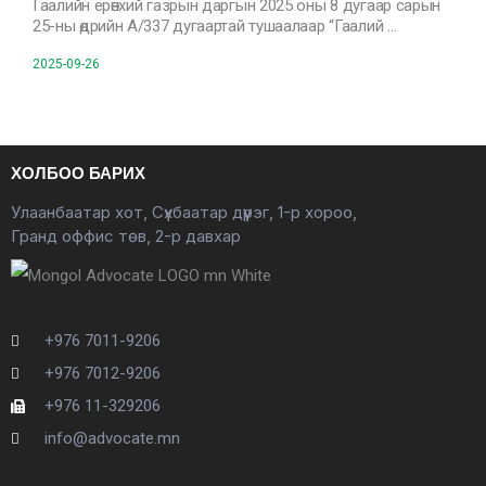
Гаалийн ерөнхий газрын даргын 2025 оны 8 дугаар сарын
25-ны өдрийн А/337 дугаартай тушаалаар “Гаалий …
2025-09-26
ХОЛБОО БАРИХ
Улаанбаатар хот, Сүхбаатар дүүрэг, 1-р хороо,
Гранд оффис төв, 2-р давхар
+976 7011-9206
+976 7012-9206
+976 11-329206
info@advocate.mn