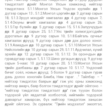
тэмдэглэлт өдрийг Монгол Улсын хэмжээнд нийтээр
тэмдэглэнэ: 5.1.1.Монгол Улсын Үндсэн хуулийн өдөр: 1
дүгээр сарын 13 ; 5.1.2.Монгол цэргийн өдөр: 3 дугаар сарын
18; 5.1.3.Эрүүл мэндийг хамгаалах өдөр: 4 дүгээр сарын 7;
5.1.4.Оюуны өмчийг хамгаалах өдөр: 4 дүгээр сарын 26;
5.1.5.Гэр бүлийн өдөр: 5 дугаар сарын 15; 5.1.6.Залуучуудын
өдөр: 8 дугаар сарын 25; 5.1.7.Улс төрийн хэлмэгдэгсдийн
дурсгалын өдөр: 9 дүгээр сарын 10; 5.1.8.Байгаль орчныг
хамгаалах өдрүүд: 9 дүгээр сарын дөрөв дэх долоо хоног;
5.1.9.Ахмадын өдөр: 10 дугаар сарын 1; 5.1.10.Монгол Улсын
Нийслэлийн өдөр: 10 дугаар сарын 29; 5.1.11.Ардчилал, хүний
эрхийн өдөр: 12 дугаар сарын 10; 5.1.12. Эх орончдын өдөр:
гуравдугаар сарын 1; 5.1.13.Шинэ ургацын өдрүүд: 9 дүгээр
сарын 5-наас 10 дугаар сарын 20; 5.1.15.Монгол Улсын
төрийн далбааны өдөр: 7 дугаар сарын 10. 5.1.17. Үндэсний
бичиг соёл, номын өдрүүд: 5 болон 9 дүгээр сарын гурав
дахь долоо хоногийн Бямба, Ням гараг. …” Тайлбар: – “
нийтээр тэмдэглэх баярын өдөр” гэж улс орны хэмжээнд
нийтээр амарч, баяр болгон тэмдэглэдэг өдрийг ойлгоно. –
“нийтээр тэмдэглэх тэмдэглэлт өдөр” гэж түүхэн болон
тодорхой үйл явдалтай холбоотой, нийгмийн тодорхой
давхаргыг хамарсан, бүх нийтээр тэмдэглэж заншсан
өдрийг ойлгоно. Эх сурвалж: “Төрийн мэдээлэл” эмхэтгэл,