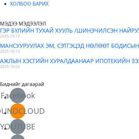
ХОЛБОО БАРИХ
МЭДЭЭ МЭДЭЭЛЭЛ
ГЭР БҮЛИЙН ТУХАЙ ХУУЛЬ /ШИНЭЧИЛСЭН НАЙРУ
2025-10-13
МАНСУУРУУЛАХ ЭМ, СЭТГЭЦЭД НӨЛӨӨТ БОДИСЫН
2025-10-13
АЖЛЫН ХЭСГИЙН ХУРАЛДААНААР ИПОТЕКИЙН З
2025-10-02
Биднийг дагаарай
Facebook
OUNDCLOUD
YOUTUBE