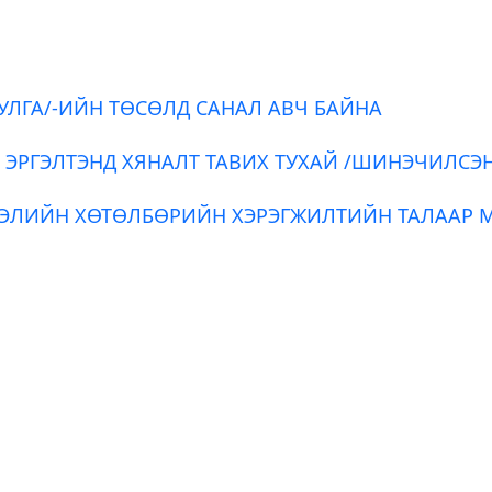
УЛГА/-ИЙН ТӨСӨЛД САНАЛ АВЧ БАЙНА
 ЭРГЭЛТЭНД ХЯНАЛТ ТАВИХ ТУХАЙ /ШИНЭЧИЛСЭ
ЭЭЛИЙН ХӨТӨЛБӨРИЙН ХЭРЭГЖИЛТИЙН ТАЛААР 