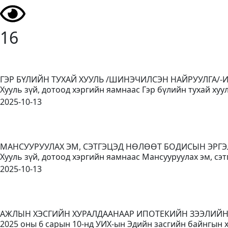
16
ГЭР БҮЛИЙН ТУХАЙ ХУУЛЬ /ШИНЭЧИЛСЭН НАЙРУУЛГА/-
Хууль зүй, дотоод хэргийн яамнаас Гэр бүлийн тухай ху
2025-10-13
МАНСУУРУУЛАХ ЭМ, СЭТГЭЦЭД НӨЛӨӨТ БОДИСЫН ЭРГЭ
Хууль зүй, дотоод хэргийн яамнаас Мансууруулах эм, сэт
2025-10-13
АЖЛЫН ХЭСГИЙН ХУРАЛДААНААР ИПОТЕКИЙН ЗЭЭЛИЙ
2025 оны 6 сарын 10-нд УИХ-ын Эдийн засгийн байнгын