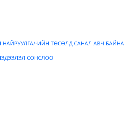
Н НАЙРУУЛГА/-ИЙН ТӨСӨЛД САНАЛ АВЧ БАЙНА
МЭДЭЭЛЭЛ СОНСЛОО