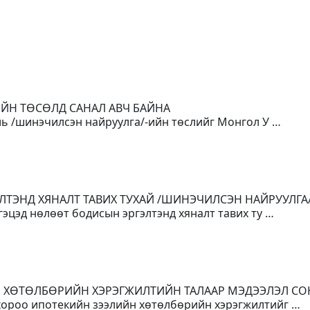
ИЙН ТӨСӨЛД САНАЛ АВЧ БАЙНА
уль /шинэчилсэн найруулга/-ийн төслийг Монгол У …
ЛТЭНД ХЯНАЛТ ТАВИХ ТУХАЙ /ШИНЭЧИЛСЭН НАЙРУУЛГА
гэцэд нөлөөт бодисын эргэлтэнд хяналт тавих ту …
Н ХӨТӨЛБӨРИЙН ХЭРЭГЖИЛТИЙН ТАЛААР МЭДЭЭЛЭЛ С
 хороо ипотекийн зээлийн хөтөлбөрийн хэрэгжилтийг …