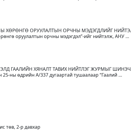
ОНЫ ХӨРӨНГӨ ОРУУЛАЛТЫН ОРЧНЫ МЭДЭГДЛИЙГ НИЙТ
рөнгө оруулалтын орчны мэдэгдэл”-ийг нийтэлж, АНУ …
ГСЭЛД ГААЛИЙН ХЯНАЛТ ТАВИХ НИЙТЛЭГ ЖУРМЫГ ШИНЭЧ
н 25-ны өдрийн А/337 дугаартай тушаалаар “Гаалий …
ис төв, 2-р давхар