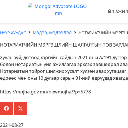
ҮЙЛ АЖИ
НҮҮР ХУУДАС
МЭДЭЭ, МЭДЭЭЛЭЛ
НОТАРИАТЧИЙН МЭРГЭШ
НОТАРИАТЧИЙН МЭРГЭШЛИЙН ШАЛГАЛТЫН ТОВ ЗАРЛА
Хууль зүй, дотоод хэргийн сайдын 2021 оны А/191 дүг
болон нотариатын үйл ажиллагаа эрхлэх зөвшөөрөл авах
Нотариатын тойрог шилжих хүсэлт хүлээн авах хугацааг 
өдрөөс мөн оны 10 дугаар сарын 01-ний өдрүүдэд явагдан
https://mojha.gov.mn/newmojha/?p=5778
2021-08-27