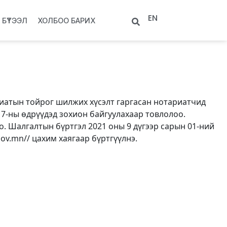
EN
БҮТЭЭЛ
ХОЛБОО БАРИХ
риатын тойрог шилжих хүсэлт гаргасан нотариатчид
17-ны өдрүүдэд зохион байгуулахаар товлолоо.
о. Шалгалтын бүртгэл 2021 оны 9 дүгээр сарын 01-ний
ov.mn// цахим хаягаар бүртгүүлнэ.