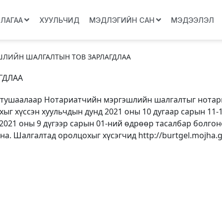
ЛЛАГАА
ХУУЛЬЧИД
МЭДЛЭГИЙН САН
МЭДЭЭЛЭЛ
ЛИЙН ШАЛГАЛТЫН ТОВ ЗАРЛАГДЛАА
ГДЛАА
ээр тушаалаар Нотариатчийн мэргэшлийн шалгалтыг нота
ыг хүссэн хуульчдын дунд 2021 оны 10 дугаар сарын 11-
2021 оны 9 дүгээр сарын 01-ний өдрөөр тасалбар болгон
а. Шалгалтад оролцохыг хүсэгчид http://burtgel.mojha.g