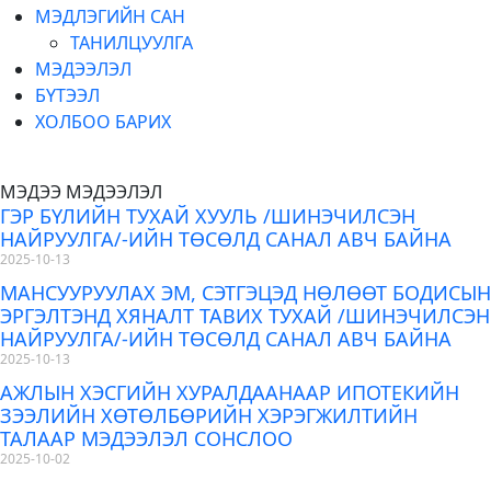
МЭДЛЭГИЙН САН
ТАНИЛЦУУЛГА
МЭДЭЭЛЭЛ
БҮТЭЭЛ
ХОЛБОО БАРИХ
МЭДЭЭ МЭДЭЭЛЭЛ
ГЭР БҮЛИЙН ТУХАЙ ХУУЛЬ /ШИНЭЧИЛСЭН
НАЙРУУЛГА/-ИЙН ТӨСӨЛД САНАЛ АВЧ БАЙНА
2025-10-13
МАНСУУРУУЛАХ ЭМ, СЭТГЭЦЭД НӨЛӨӨТ БОДИСЫН
ЭРГЭЛТЭНД ХЯНАЛТ ТАВИХ ТУХАЙ /ШИНЭЧИЛСЭН
НАЙРУУЛГА/-ИЙН ТӨСӨЛД САНАЛ АВЧ БАЙНА
2025-10-13
АЖЛЫН ХЭСГИЙН ХУРАЛДААНААР ИПОТЕКИЙН
ЗЭЭЛИЙН ХӨТӨЛБӨРИЙН ХЭРЭГЖИЛТИЙН
ТАЛААР МЭДЭЭЛЭЛ СОНСЛОО
2025-10-02