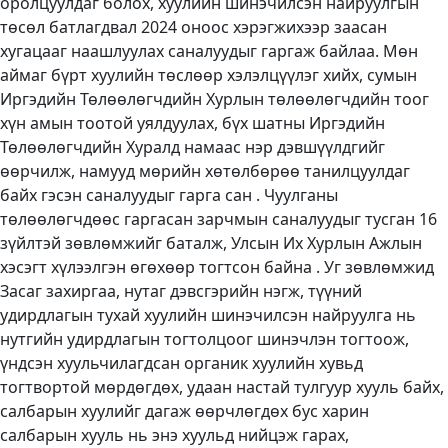
оролцуулдаг болох, хуулийн шинэчилсэн найруулгын
төсөл батлагдвал 2024 оноос хэрэгжихээр заасан
хугацааг наашлуулах саналуудыг гаргаж байлаа. Мөн
аймаг бүрт хуулийн төслөөр хэлэлцүүлэг хийх, сумын
Иргэдийн Төлөөлөгчдийн Хурлын төлөөлөгчдийн тоог
хүн амын тоотой уялдуулах, бүх шатны Иргэдийн
Төлөөлөгчдийн Хуралд намаас нэр дэвшүүлдгийг
өөрчилж, намууд мөрийн хөтөлбөрөө танилцуулдаг
байх гэсэн саналуудыг гарга сан . Чуулганы
төлөөлөгчдөөс гаргасан зарчмын саналуудыг тусган 16
зүйлтэй зөвлөмжийг баталж, Улсын Их Хурлын Ажлын
хэсэгт хүлээлгэн өгөхөөр тогтсон байна . Уг зөвлөмжид
Засаг захиргаа, нутаг дэвсгэрийн нэгж, түүний
удирдлагын тухай хуулийн шинэчилсэн найруулга нь
нутгийн удирдлагын тогтолцоог шинэчлэн тогтоож,
үндсэн хуульчилагдсан органик хуулийн хувьд
тогтвортой мөрдөгдөх, удаан настай тулгуур хууль байх,
салбарын хуулийг дагаж өөрчлөгдөх бус харин
салбарын хууль нь энэ хуульд нийцэж гарах,