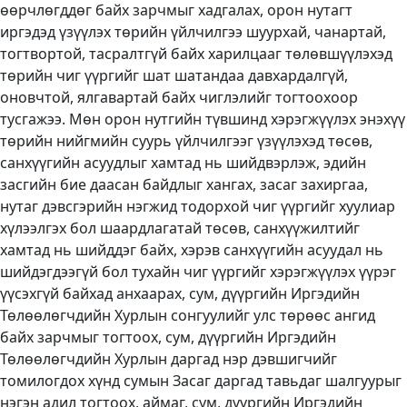
өөрчлөгддөг байх зарчмыг хадгалах, орон нутагт
иргэдэд үзүүлэх төрийн үйлчилгээ шуурхай, чанартай,
тогтвортой, тасралтгүй байх харилцааг төлөвшүүлэхэд
төрийн чиг үүргийг шат шатандаа давхардалгүй,
оновчтой, ялгавартай байх чиглэлийг тогтоохоор
тусгажээ. Мөн орон нутгийн түвшинд хэрэгжүүлэх энэхүү
төрийн нийгмийн суурь үйлчилгээг үзүүлэхэд төсөв,
санхүүгийн асуудлыг хамтад нь шийдвэрлэж, эдийн
засгийн бие даасан байдлыг хангах, засаг захиргаа,
нутаг дэвсгэрийн нэгжид тодорхой чиг үүргийг хуулиар
хүлээлгэх бол шаардлагатай төсөв, санхүүжилтийг
хамтад нь шийддэг байх, хэрэв санхүүгийн асуудал нь
шийдэгдээгүй бол тухайн чиг үүргийг хэрэгжүүлэх үүрэг
үүсэхгүй байхад анхаарах, сум, дүүргийн Иргэдийн
Төлөөлөгчдийн Хурлын сонгуулийг улс төрөөс ангид
байх зарчмыг тогтоох, сум, дүүргийн Иргэдийн
Төлөөлөгчдийн Хурлын даргад нэр дэвшигчийг
томилогдох хүнд сумын Засаг даргад тавьдаг шалгуурыг
нэгэн адил тогтоох, аймаг, сум, дүүргийн Иргэдийн