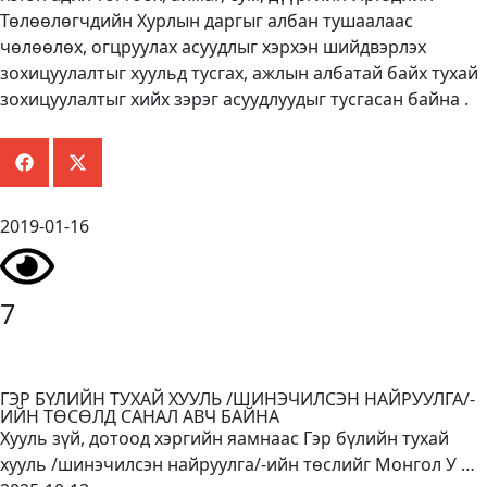
Төлөөлөгчдийн Хурлын даргыг албан тушаалаас
чөлөөлөх, огцруулах асуудлыг хэрхэн шийдвэрлэх
зохицуулалтыг хуульд тусгах, ажлын албатай байх тухай
зохицуулалтыг хийх зэрэг асуудлуудыг тусгасан байна .
2019-01-16
7
ГЭР БҮЛИЙН ТУХАЙ ХУУЛЬ /ШИНЭЧИЛСЭН НАЙРУУЛГА/-
ИЙН ТӨСӨЛД САНАЛ АВЧ БАЙНА
Хууль зүй, дотоод хэргийн яамнаас Гэр бүлийн тухай
хууль /шинэчилсэн найруулга/-ийн төслийг Монгол У …