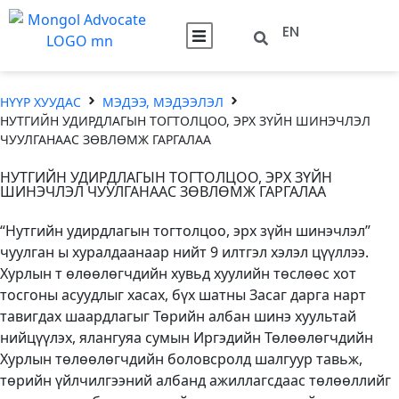
EN
НҮҮР ХУУДАС
МЭДЭЭ, МЭДЭЭЛЭЛ
НУТГИЙН УДИРДЛАГЫН ТОГТОЛЦОО, ЭРХ ЗҮЙН ШИНЭЧЛЭЛ
ЧУУЛГАНААС ЗӨВЛӨМЖ ГАРГАЛАА
НУТГИЙН УДИРДЛАГЫН ТОГТОЛЦОО, ЭРХ ЗҮЙН
ШИНЭЧЛЭЛ ЧУУЛГАНААС ЗӨВЛӨМЖ ГАРГАЛАА
“Нутгийн удирдлагын тогтолцоо, эрх зүйн шинэчлэл”
чуулган ы хуралдаанаар нийт 9 илтгэл хэлэл цүүллээ.
Хурлын т өлөөлөгчдийн хувьд хуулийн төслөөс хот
тосгоны асуудлыг хасах, бүх шатны Засаг дарга нарт
тавигдах шаардлагыг Төрийн албан шинэ хуультай
нийцүүлэх, ялангуяа сумын Иргэдийн Төлөөлөгчдийн
Хурлын төлөөлөгчдийн боловсролд шалгуур тавьж,
төрийн үйлчилгээний албанд ажиллагсдаас төлөөллийг