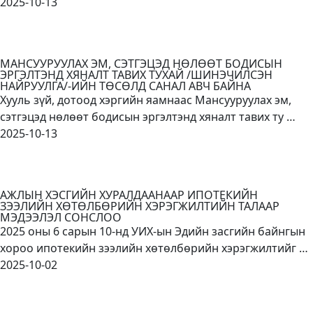
2025-10-13
МАНСУУРУУЛАХ ЭМ, СЭТГЭЦЭД НӨЛӨӨТ БОДИСЫН
ЭРГЭЛТЭНД ХЯНАЛТ ТАВИХ ТУХАЙ /ШИНЭЧИЛСЭН
НАЙРУУЛГА/-ИЙН ТӨСӨЛД САНАЛ АВЧ БАЙНА
Хууль зүй, дотоод хэргийн яамнаас Мансууруулах эм,
сэтгэцэд нөлөөт бодисын эргэлтэнд хяналт тавих ту …
2025-10-13
АЖЛЫН ХЭСГИЙН ХУРАЛДААНААР ИПОТЕКИЙН
ЗЭЭЛИЙН ХӨТӨЛБӨРИЙН ХЭРЭГЖИЛТИЙН ТАЛААР
МЭДЭЭЛЭЛ СОНСЛОО
2025 оны 6 сарын 10-нд УИХ-ын Эдийн засгийн байнгын
хороо ипотекийн зээлийн хөтөлбөрийн хэрэгжилтийг …
2025-10-02