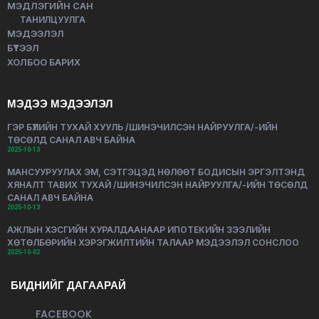
МЭДЛЭГИЙН САН
ТАНИЛЦУУЛГА
МЭДЭЭЛЭЛ
БҮТЭЭЛ
ХОЛБОО БАРИХ
МЭДЭЭ МЭДЭЭЛЭЛ
ГЭР БҮЛИЙН ТУХАЙ ХУУЛЬ /ШИНЭЧИЛСЭН НАЙРУУЛГА/-ИЙН
ТӨСӨЛД САНАЛ АВЧ БАЙНА
2025-10-13
МАНСУУРУУЛАХ ЭМ, СЭТГЭЦЭД НӨЛӨӨТ БОДИСЫН ЭРГЭЛТЭНД
ХЯНАЛТ ТАВИХ ТУХАЙ /ШИНЭЧИЛСЭН НАЙРУУЛГА/-ИЙН ТӨСӨЛД
САНАЛ АВЧ БАЙНА
2025-10-13
АЖЛЫН ХЭСГИЙН ХУРАЛДААНААР ИПОТЕКИЙН ЗЭЭЛИЙН
ХӨТӨЛБӨРИЙН ХЭРЭГЖИЛТИЙН ТАЛААР МЭДЭЭЛЭЛ СОНСЛОО
2025-10-02
БИДНИЙГ ДАГААРАЙ
FACEBOOK