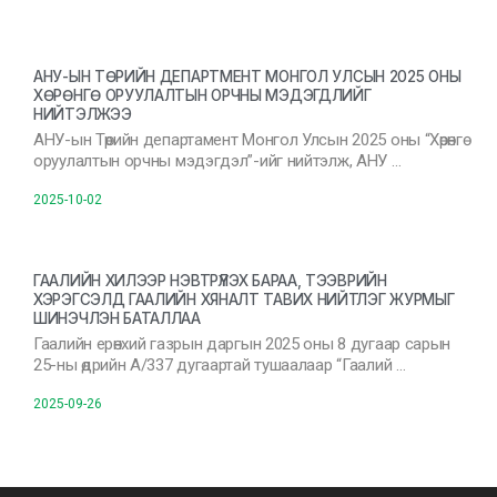
АНУ-ЫН ТӨРИЙН ДЕПАРТМЕНТ МОНГОЛ УЛСЫН 2025 ОНЫ
ХӨРӨНГӨ ОРУУЛАЛТЫН ОРЧНЫ МЭДЭГДЛИЙГ
НИЙТЭЛЖЭЭ
АНУ-ын Төрийн департамент Монгол Улсын 2025 оны “Хөрөнгө
оруулалтын орчны мэдэгдэл”-ийг нийтэлж, АНУ …
2025-10-02
ГААЛИЙН ХИЛЭЭР НЭВТРҮҮЛЭХ БАРАА, ТЭЭВРИЙН
ХЭРЭГСЭЛД ГААЛИЙН ХЯНАЛТ ТАВИХ НИЙТЛЭГ ЖУРМЫГ
ШИНЭЧЛЭН БАТАЛЛАА
Гаалийн ерөнхий газрын даргын 2025 оны 8 дугаар сарын
25-ны өдрийн А/337 дугаартай тушаалаар “Гаалий …
2025-09-26