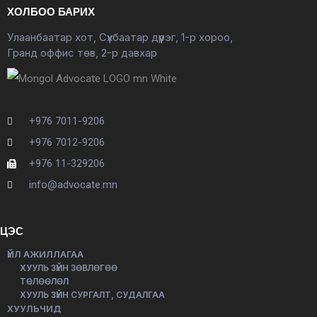
ХОЛБОО БАРИХ
Улаанбаатар хот, Сүхбаатар дүүрэг, 1-р хороо,
Гранд оффис төв, 2-р давхар
+976 7011-9206
+976 7012-9206
+976 11-329206
info@advocate.mn
ЦЭС
ҮЙЛ АЖИЛЛАГАА
ХУУЛЬ ЗҮЙН ЗӨВЛӨГӨӨ
ТӨЛӨӨЛӨЛ
ХУУЛЬ ЗҮЙН СУРГАЛТ, СУДАЛГАА
ХУУЛЬЧИД