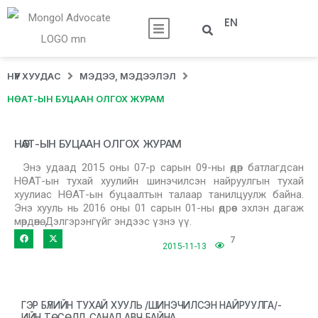
EN
НҮҮР ХУУДАС
МЭДЭЭ, МЭДЭЭЛЭЛ
НӨАТ-ЫН БУЦААН ОЛГОХ ЖУРАМ
НӨАТ-ЫН БУЦААН ОЛГОХ ЖУРАМ
Энэ удаад 2015 оны 07-р сарын 09-ны өдөр батлагдсан
НӨАТ-ын тухай хуулийн шинэчилсэн найруулгын тухай
хуулиас НӨАТ-ын буцаалтын талаар танилцуулж байна.
Энэ хууль нь 2016 оны 01 сарын 01-ны өдрөөс эхлэн дагаж
мөрдөнө. Дэлгэрэнгүйг эндээс үзнэ үү.
7
2015-11-13
ГЭР БҮЛИЙН ТУХАЙ ХУУЛЬ /ШИНЭЧИЛСЭН НАЙРУУЛГА/-
ИЙН ТӨСӨЛД САНАЛ АВЧ БАЙНА