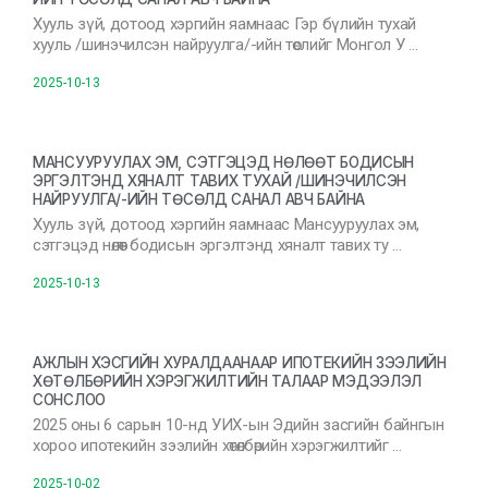
Хууль зүй, дотоод хэргийн яамнаас Гэр бүлийн тухай
хууль /шинэчилсэн найруулга/-ийн төслийг Монгол У …
2025-10-13
МАНСУУРУУЛАХ ЭМ, СЭТГЭЦЭД НӨЛӨӨТ БОДИСЫН
ЭРГЭЛТЭНД ХЯНАЛТ ТАВИХ ТУХАЙ /ШИНЭЧИЛСЭН
НАЙРУУЛГА/-ИЙН ТӨСӨЛД САНАЛ АВЧ БАЙНА
Хууль зүй, дотоод хэргийн яамнаас Мансууруулах эм,
сэтгэцэд нөлөөт бодисын эргэлтэнд хяналт тавих ту …
2025-10-13
АЖЛЫН ХЭСГИЙН ХУРАЛДААНААР ИПОТЕКИЙН ЗЭЭЛИЙН
ХӨТӨЛБӨРИЙН ХЭРЭГЖИЛТИЙН ТАЛААР МЭДЭЭЛЭЛ
СОНСЛОО
2025 оны 6 сарын 10-нд УИХ-ын Эдийн засгийн байнгын
хороо ипотекийн зээлийн хөтөлбөрийн хэрэгжилтийг …
2025-10-02