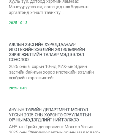
Хууль зүй, дотоод хэргийн яамнаас
Мансууруулах эм, сэтгэцэд нөлөөт бодисын
эргэлтэнд хяналт тавих ту …
2025-10-13
АЖЛЫН ХЭСГИЙН ХУРАЛДААНААР
ИПОТЕКИЙН ЗЭЭЛИЙН ХӨТӨЛБӨРИЙН
ХЭРЭГЖИЛТИЙН ТАЛААР МЭДЭЭЛЭЛ
СОНСЛОО
2025 оны 6 сарын 10-нд УИХ-ын Эдийн
засгийн байнгын хороо ипотекийн зээлийн
хөтөлбөрийн хэрэгжилтийг …
2025-10-02
АНУ-ЫН ТӨРИЙН ДЕПАРТМЕНТ МОНГОЛ
УЛСЫН 2025 ОНЫ ХӨРӨНГӨ ОРУУЛАЛТЫН
ОРЧНЫ МЭДЭГДЛИЙГ НИЙТЭЛЖЭЭ
АНУ-ын Төрийн департамент Монгол Улсын
2025 оны “Хөрөнгө оруулалтын орчны мэдэгдэл”-