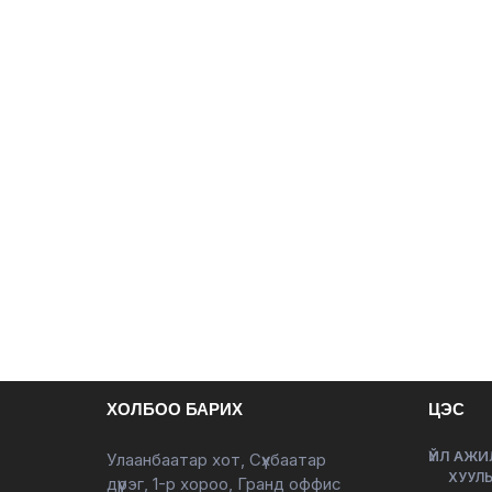
ХОЛБОО БАРИХ
ЦЭС
ҮЙЛ АЖИ
Улаанбаатар хот, Сүхбаатар
ХУУЛЬ
дүүрэг, 1-р хороо, Гранд оффис