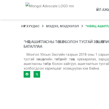
ҮЙЛ АЖ
НҮҮР ХУУДАС
МЭДЭЭ, МЭДЭЭЛЭЛ
“НӨӨЦ АШИГЛ
“НӨӨЦ АШИГЛАСНЫ ТӨЛБӨР БОЛОН ТУСГАЙ ЗӨВШӨӨР
БАТАЛЛАА
Монгол Улсын Засгийн газрын 2018 оны 1 сарын 3
тусгай зөвшөөрлийн төлбөрийг төлөх, хуваарилах, з
ашигласны төлбөр болон хайгуул, ашиглалтын тусгай з
холбогдсон харилцааг зохицуулах юм байна.