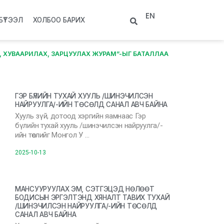
EN
БҮТЭЭЛ
ХОЛБОО БАРИХ
 ХУВААРИЛАХ, ЗАРЦУУЛАХ ЖУРАМ”-ЫГ БАТАЛЛАА
ГЭР БҮЛИЙН ТУХАЙ ХУУЛЬ /ШИНЭЧИЛСЭН
НАЙРУУЛГА/-ИЙН ТӨСӨЛД САНАЛ АВЧ БАЙНА
Хууль зүй, дотоод хэргийн яамнаас Гэр
бүлийн тухай хууль /шинэчилсэн найруулга/-
ийн төслийг Монгол У …
2025-10-13
МАНСУУРУУЛАХ ЭМ, СЭТГЭЦЭД НӨЛӨӨТ
БОДИСЫН ЭРГЭЛТЭНД ХЯНАЛТ ТАВИХ ТУХАЙ
/ШИНЭЧИЛСЭН НАЙРУУЛГА/-ИЙН ТӨСӨЛД
САНАЛ АВЧ БАЙНА