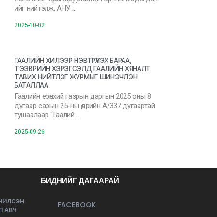
ийг нийтэлж, АНУ …
2025-10-02
ГААЛИЙН ХИЛЭЭР НЭВТРҮҮЛЭХ БАРАА,
ТЭЭВРИЙН ХЭРЭГСЭЛД ГААЛИЙН ХЯНАЛТ
ТАВИХ НИЙТЛЭГ ЖУРМЫГ ШИНЭЧЛЭН
БАТАЛЛАА
Гаалийн ерөнхий газрын даргын 2025 оны 8
дугаар сарын 25-ны өдрийн А/337 дугаартай
тушаалаар “Гаалий …
2025-09-26
БИДНИЙГ ДАГААРАЙ
ЭЧИЛСЭН
FACEBOOK
Л АВЧ