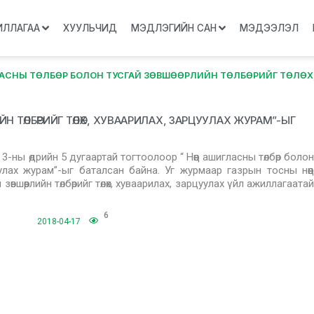
ИЛЛАГАА
ХУУЛЬЧИД
МЭДЛЭГИЙН САН
МЭДЭЭЛЭЛ
АСНЫ ТӨЛБӨР БОЛОН ТУСГАЙ ЗӨВШӨӨРЛИЙН ТӨЛБӨРИЙГ ТӨЛӨХ,
ЛИЙН ТӨЛБӨРИЙГ ТӨЛӨХ, ХУВААРИЛАХ, ЗАРЦУУЛАХ ЖУРАМ”-ЫГ
-ны өдрийн 5 дугаартай тогтоолоор “ Нөөц ашигласны төлбөр болон
арцуулах журам”-ыг баталсан байна. Уг журмаар газрын тосны нөөц
өвшөөрлийн төлбөрийг төлөх, хуваарилах, зарцуулах үйл ажиллагаатай
6
2018-04-17