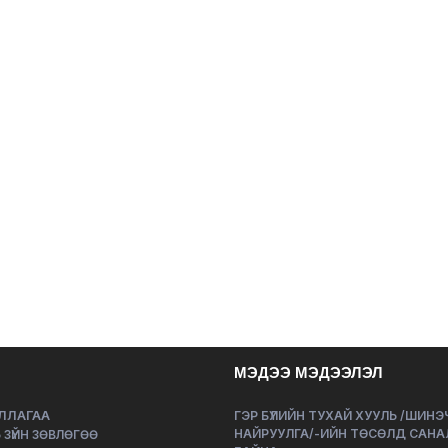
МЭДЭЭ МЭДЭЭЛЭЛ
ЛЛАГАА
ГЭР БҮЛИЙН ТУХАЙ ХУУЛЬ /ШИН
НАЙРУУЛГА/-ИЙН ТӨСӨЛД САНА
 ЗҮЙН ЗӨВЛӨГӨӨ