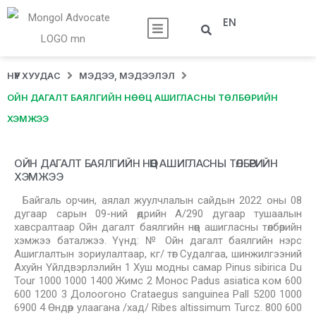
EN
НҮҮР ХУУДАС
МЭДЭЭ, МЭДЭЭЛЭЛ
ОЙН ДАГАЛТ БАЯЛГИЙН НӨӨЦ АШИГЛАСНЫ ТӨЛБӨРИЙН
ХЭМЖЭЭ
ОЙН ДАГАЛТ БАЯЛГИЙН НӨӨЦ АШИГЛАСНЫ ТӨЛБӨРИЙН
ХЭМЖЭЭ
Байгаль орчин, аялал жуулчлалын сайдын 2022 оны 08
дугаар сарын 09-ний өдрийн А/290 дугаар тушаалын
хавсралтаар Ойн дагалт баялгийн нөөц ашигласны төлбөрийн
хэмжээ баталжээ. Үүнд: № Ойн дагалт баялгийн нэрс
Ашиглалтын зориулалтаар, кг/ төг Судалгаа, шинжилгээний
Ахуйн Үйлдвэрлэлийн 1 Хуш модны самар Pinus sibirica Du
Tour 1000 1000 1400 Жимс 2 Монос Padus asiaticа ком 600
600 1200 3 Долоогоно Crataegus sanguinea Pall 5200 1000
6900 4 Өндөр улаагана /хад/ Ribes altissimum Turcz. 800 600