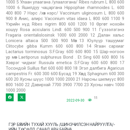
1000 5 Улаан улаагана /улаалзгана/ Ribes rubrum L 800 600
1000 6 Яшилдуу чацаргана Hippophae rhamnoides L. 600
400 800 7 Нэрс /хөх нэрс/ Vaccinium uliginosum L 800 600
900 8 Анис, алирс Vaccinium vitas idaea L 800 600 1100 9
Үхрийн нүд Ribes nigrim 800 600 1200 10 Өргөст нохойн
хошуу Rosa acicularis Lindl. 600 500 900 11 Гүзээлзгэнэ
Fragaria orientalislosinsk 1000 600 2000 12 Далан хальс
Lonicera altaica 500 500 900 Мөөг 13 Юүлүүр ташуумаг
Clitocybe gibba Kumm 600 600 800 14 Ягаан сархиаг
Lactarius torminosus S.F.Gray. 600 600 800 15 Шар-ногоон
ур мөөг Laetiporus sulphureus Bond . Et Sing 600 600 800 16
Хэврэг чидмэг Russula emetica S.F.Gray 600 600 800 17
Тосондой Suillus flat 600 600 800 18 Эгэл далбига Agaricus
campestris Fr. 600 300 600 Бусад 19 Хөвд Sphagnum 600 300
600 20 Хусны шүүс 1000 1000 2000 21 Нарсны шилмүүс 800
800 1600 22 Давирхай 7700 3900 7700 23 Хусны навч 1000
1000 2000
11
2022-09-30
ГЭР БҮЛИЙН ТУХАЙ ХУУЛЬ /ШИНЭЧИЛСЭН НАЙРУУЛГА/-
ИЙН ТӨСӨЛД САНАЛ АВЧ БАЙНА