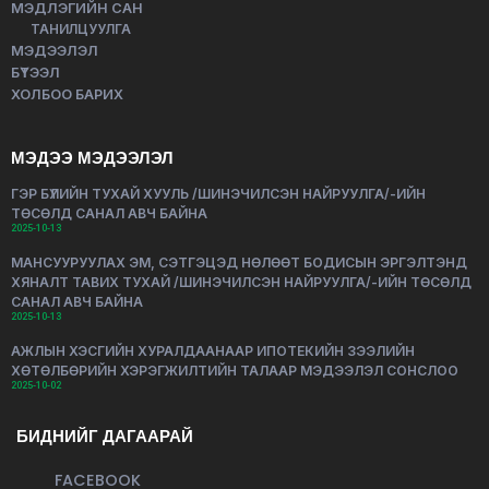
МЭДЛЭГИЙН САН
ТАНИЛЦУУЛГА
МЭДЭЭЛЭЛ
БҮТЭЭЛ
ХОЛБОО БАРИХ
МЭДЭЭ МЭДЭЭЛЭЛ
ГЭР БҮЛИЙН ТУХАЙ ХУУЛЬ /ШИНЭЧИЛСЭН НАЙРУУЛГА/-ИЙН
ТӨСӨЛД САНАЛ АВЧ БАЙНА
2025-10-13
МАНСУУРУУЛАХ ЭМ, СЭТГЭЦЭД НӨЛӨӨТ БОДИСЫН ЭРГЭЛТЭНД
ХЯНАЛТ ТАВИХ ТУХАЙ /ШИНЭЧИЛСЭН НАЙРУУЛГА/-ИЙН ТӨСӨЛД
САНАЛ АВЧ БАЙНА
2025-10-13
АЖЛЫН ХЭСГИЙН ХУРАЛДААНААР ИПОТЕКИЙН ЗЭЭЛИЙН
ХӨТӨЛБӨРИЙН ХЭРЭГЖИЛТИЙН ТАЛААР МЭДЭЭЛЭЛ СОНСЛОО
2025-10-02
БИДНИЙГ ДАГААРАЙ
FACEBOOK