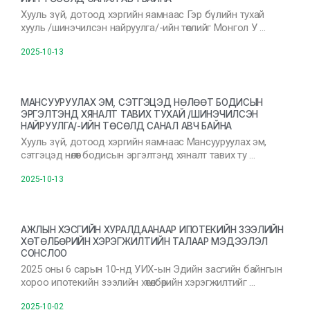
Хууль зүй, дотоод хэргийн яамнаас Гэр бүлийн тухай
хууль /шинэчилсэн найруулга/-ийн төслийг Монгол У …
2025-10-13
МАНСУУРУУЛАХ ЭМ, СЭТГЭЦЭД НӨЛӨӨТ БОДИСЫН
ЭРГЭЛТЭНД ХЯНАЛТ ТАВИХ ТУХАЙ /ШИНЭЧИЛСЭН
НАЙРУУЛГА/-ИЙН ТӨСӨЛД САНАЛ АВЧ БАЙНА
Хууль зүй, дотоод хэргийн яамнаас Мансууруулах эм,
сэтгэцэд нөлөөт бодисын эргэлтэнд хяналт тавих ту …
2025-10-13
АЖЛЫН ХЭСГИЙН ХУРАЛДААНААР ИПОТЕКИЙН ЗЭЭЛИЙН
ХӨТӨЛБӨРИЙН ХЭРЭГЖИЛТИЙН ТАЛААР МЭДЭЭЛЭЛ
СОНСЛОО
2025 оны 6 сарын 10-нд УИХ-ын Эдийн засгийн байнгын
хороо ипотекийн зээлийн хөтөлбөрийн хэрэгжилтийг …
2025-10-02