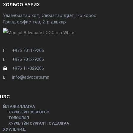
ХОЛБОО БАРИХ
Улаанбаатар хот, Сүхбаатар дүүрэг, 1-р хороо,
Гранд оффис төв, 2-р давхар
+976 7011-9206
+976 7012-9206
+976 11-329206
info@advocate.mn
ЦЭС
ҮЙЛ АЖИЛЛАГАА
ХУУЛЬ ЗҮЙН ЗӨВЛӨГӨӨ
ТӨЛӨӨЛӨЛ
ХУУЛЬ ЗҮЙН СУРГАЛТ, СУДАЛГАА
ХУУЛЬЧИД