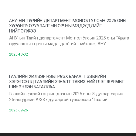
АНУ-ЫН ТӨРИЙН ДЕПАРТМЕНТ МОНГОЛ УЛСЫН 2025 ОНЫ
ХӨРӨНГӨ ОРУУЛАЛТЫН ОРЧНЫ МЭДЭГДЛИЙГ
НИЙТЭЛЖЭЭ
АНУ-ын Төрийн департамент Монгол Улсын 2025 оны “Хөрөнгө
оруулалтын орчны мэдэгдэл”-ийг нийтэлж, АНУ …
2025-10-02
ГААЛИЙН ХИЛЭЭР НЭВТРҮҮЛЭХ БАРАА, ТЭЭВРИЙН
ХЭРЭГСЭЛД ГААЛИЙН ХЯНАЛТ ТАВИХ НИЙТЛЭГ ЖУРМЫГ
ШИНЭЧЛЭН БАТАЛЛАА
Гаалийн ерөнхий газрын даргын 2025 оны 8 дугаар сарын
25-ны өдрийн А/337 дугаартай тушаалаар “Гаалий …
2025-09-26