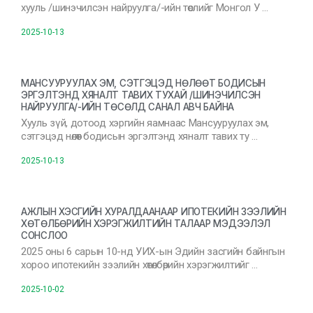
хууль /шинэчилсэн найруулга/-ийн төслийг Монгол У …
2025-10-13
МАНСУУРУУЛАХ ЭМ, СЭТГЭЦЭД НӨЛӨӨТ БОДИСЫН
ЭРГЭЛТЭНД ХЯНАЛТ ТАВИХ ТУХАЙ /ШИНЭЧИЛСЭН
НАЙРУУЛГА/-ИЙН ТӨСӨЛД САНАЛ АВЧ БАЙНА
Хууль зүй, дотоод хэргийн яамнаас Мансууруулах эм,
сэтгэцэд нөлөөт бодисын эргэлтэнд хяналт тавих ту …
2025-10-13
АЖЛЫН ХЭСГИЙН ХУРАЛДААНААР ИПОТЕКИЙН ЗЭЭЛИЙН
ХӨТӨЛБӨРИЙН ХЭРЭГЖИЛТИЙН ТАЛААР МЭДЭЭЛЭЛ
СОНСЛОО
2025 оны 6 сарын 10-нд УИХ-ын Эдийн засгийн байнгын
хороо ипотекийн зээлийн хөтөлбөрийн хэрэгжилтийг …
2025-10-02