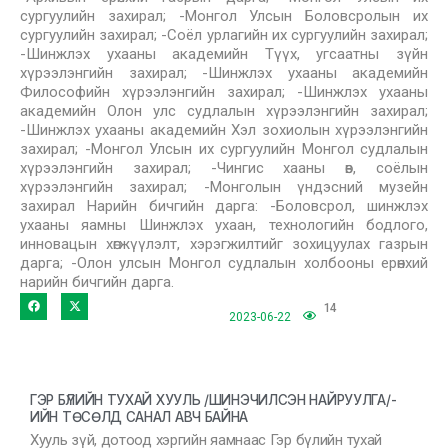
сургуулийн захирал; -Монгол Улсын Боловсролын их
сургуулийн захирал; -Соёл урлагийн их сургуулийн захирал;
-Шинжлэх ухааны академийн Түүх, угсаатны зүйн
хүрээлэнгийн захирал; -Шинжлэх ухааны академийн
Философийн хүрээлэнгийн захирал; -Шинжлэх ухааны
академийн Олон улс судлалын хүрээлэнгийн захирал;
-Шинжлэх ухааны академийн Хэл зохиолын хүрээлэнгийн
захирал; -Монгол Улсын их сургуулийн Монгол судлалын
хүрээлэнгийн захирал; -Чингис хааны өв, соёлын
хүрээлэнгийн захирал; -Монголын үндэсний музейн
захирал Нарийн бичгийн дарга: -Боловсрол, шинжлэх
ухааны яамны Шинжлэх ухаан, технологийн бодлого,
инновацын хөгжүүлэлт, хэрэгжилтийг зохицуулах газрын
дарга; -Олон улсын Монгол судлалын холбооны ерөнхий
нарийн бичгийн дарга.
14
2023-06-22
ГЭР БҮЛИЙН ТУХАЙ ХУУЛЬ /ШИНЭЧИЛСЭН НАЙРУУЛГА/-
ИЙН ТӨСӨЛД САНАЛ АВЧ БАЙНА
Хууль зүй, дотоод хэргийн яамнаас Гэр бүлийн тухай