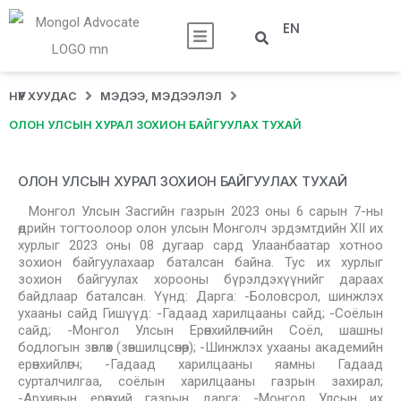
EN
НҮҮР ХУУДАС
МЭДЭЭ, МЭДЭЭЛЭЛ
ОЛОН УЛСЫН ХУРАЛ ЗОХИОН БАЙГУУЛАХ ТУХАЙ
ОЛОН УЛСЫН ХУРАЛ ЗОХИОН БАЙГУУЛАХ ТУХАЙ
Монгол Улсын Засгийн газрын 2023 оны 6 сарын 7-ны
өдрийн тогтоолоор олон улсын Монголч эрдэмтдийн XII их
хурлыг 2023 оны 08 дугаар сард Улаанбаатар хотноо
зохион байгуулахаар баталсан байна. Тус их хурлыг
зохион байгуулах хорооны бүрэлдэхүүнийг дараах
байдлаар баталсан. Үүнд: Дарга: -Боловсрол, шинжлэх
ухааны сайд Гишүүд: -Гадаад харилцааны сайд; -Соёлын
сайд; -Монгол Улсын Ерөнхийлөгчийн Соёл, шашны
бодлогын зөвлөх (зөвшилцсөнөөр); -Шинжлэх ухааны академийн
ерөнхийлөгч; -Гадаад харилцааны яамны Гадаад
сурталчилгаа, соёлын харилцааны газрын захирал;
-Архивын ерөнхий газрын дарга; -Монгол Улсын их