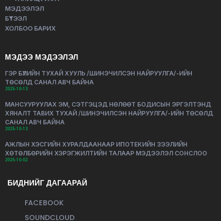
МЭДЭЭЛЭЛ
БҮТЭЭЛ
ХОЛБОО БАРИХ
МЭДЭЭ МЭДЭЭЛЭЛ
ГЭР БҮЛИЙН ТУХАЙ ХУУЛЬ /ШИНЭЧИЛСЭН НАЙРУУЛГА/-ИЙН
ТӨСӨЛД САНАЛ АВЧ БАЙНА
2025-10-13
МАНСУУРУУЛАХ ЭМ, СЭТГЭЦЭД НӨЛӨӨТ БОДИСЫН ЭРГЭЛТЭНД
ХЯНАЛТ ТАВИХ ТУХАЙ /ШИНЭЧИЛСЭН НАЙРУУЛГА/-ИЙН ТӨСӨЛД
САНАЛ АВЧ БАЙНА
2025-10-13
АЖЛЫН ХЭСГИЙН ХУРАЛДААНААР ИПОТЕКИЙН ЗЭЭЛИЙН
ХӨТӨЛБӨРИЙН ХЭРЭГЖИЛТИЙН ТАЛААР МЭДЭЭЛЭЛ СОНСЛОО
2025-10-02
БИДНИЙГ ДАГААРАЙ
FACEBOOK
SOUNDCLOUD