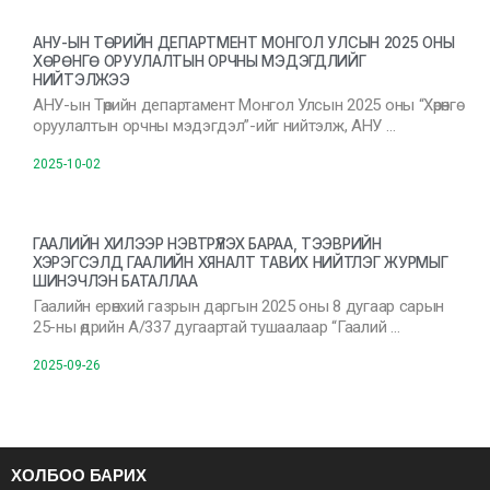
АНУ-ЫН ТӨРИЙН ДЕПАРТМЕНТ МОНГОЛ УЛСЫН 2025 ОНЫ
ХӨРӨНГӨ ОРУУЛАЛТЫН ОРЧНЫ МЭДЭГДЛИЙГ
НИЙТЭЛЖЭЭ
АНУ-ын Төрийн департамент Монгол Улсын 2025 оны “Хөрөнгө
оруулалтын орчны мэдэгдэл”-ийг нийтэлж, АНУ …
2025-10-02
ГААЛИЙН ХИЛЭЭР НЭВТРҮҮЛЭХ БАРАА, ТЭЭВРИЙН
ХЭРЭГСЭЛД ГААЛИЙН ХЯНАЛТ ТАВИХ НИЙТЛЭГ ЖУРМЫГ
ШИНЭЧЛЭН БАТАЛЛАА
Гаалийн ерөнхий газрын даргын 2025 оны 8 дугаар сарын
25-ны өдрийн А/337 дугаартай тушаалаар “Гаалий …
2025-09-26
ХОЛБОО БАРИХ