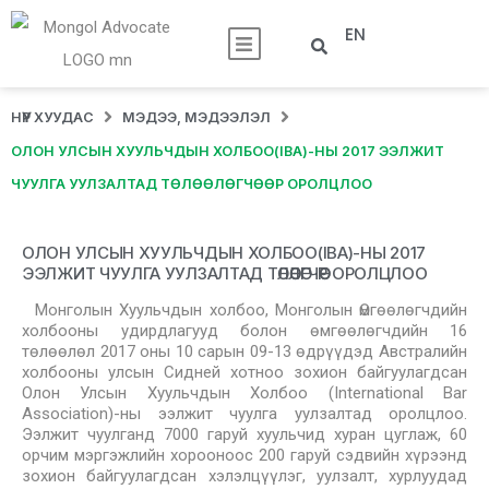
EN
НҮҮР ХУУДАС
МЭДЭЭ, МЭДЭЭЛЭЛ
ОЛОН УЛСЫН ХУУЛЬЧДЫН ХОЛБОО(IBA)-НЫ 2017 ЭЭЛЖИТ
ЧУУЛГА УУЛЗАЛТАД ТӨЛӨӨЛӨГЧӨӨР ОРОЛЦЛОО
ОЛОН УЛСЫН ХУУЛЬЧДЫН ХОЛБОО(IBA)-НЫ 2017
ЭЭЛЖИТ ЧУУЛГА УУЛЗАЛТАД ТӨЛӨӨЛӨГЧӨӨР ОРОЛЦЛОО
Монголын Хуульчдын холбоо, Монголын Өмгөөлөгчдийн
холбооны удирдлагууд болон өмгөөлөгчдийн 16
төлөөлөл 2017 оны 10 сарын 09-13 өдрүүдэд Австралийн
холбооны улсын Сидней хотноо зохион байгуулагдсан
Олон Улсын Хуульчдын Холбоо (International Bar
Association)-ны ээлжит чуулга уулзалтад оролцлоо.
Ээлжит чуулганд 7000 гаруй хуульчид хуран цуглаж, 60
орчим мэргэжлийн хорооноос 200 гаруй сэдвийн хүрээнд
зохион байгуулагдсан хэлэлцүүлэг, уулзалт, хурлуудад