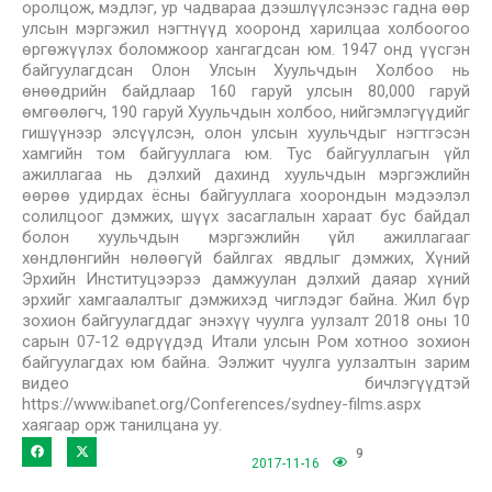
оролцож, мэдлэг, ур чадвараа дээшлүүлсэнээс гадна өөр
улсын мэргэжил нэгтнүүд хооронд харилцаа холбоогоо
өргөжүүлэх боломжоор хангагдсан юм. 1947 онд үүсгэн
байгуулагдсан Олон Улсын Хуульчдын Холбоо нь
өнөөдрийн байдлаар 160 гаруй улсын 80,000 гаруй
өмгөөлөгч, 190 гаруй Хуульчдын холбоо, нийгэмлэгүүдийг
гишүүнээр элсүүлсэн, олон улсын хуульчдыг нэгтгэсэн
хамгийн том байгууллага юм. Тус байгууллагын үйл
ажиллагаа нь дэлхий дахинд хуульчдын мэргэжлийн
өөрөө удирдах ёсны байгууллага хоорондын мэдээлэл
солилцоог дэмжих, шүүх засаглалын хараат бус байдал
болон хуульчдын мэргэжлийн үйл ажиллагааг
хөндлөнгийн нөлөөгүй байлгах явдлыг дэмжих, Хүний
Эрхийн Институцээрээ дамжуулан дэлхий даяар хүний
эрхийг хамгаалалтыг дэмжихэд чиглэдэг байна. Жил бүр
зохион байгуулагддаг энэхүү чуулга уулзалт 2018 оны 10
сарын 07-12 өдрүүдэд Итали улсын Ром хотноо зохион
байгуулагдах юм байна. Ээлжит чуулга уулзалтын зарим
видео бичлэгүүдтэй
https://www.ibanet.org/Conferences/sydney-films.aspx
хаягаар орж танилцана уу.
9
2017-11-16