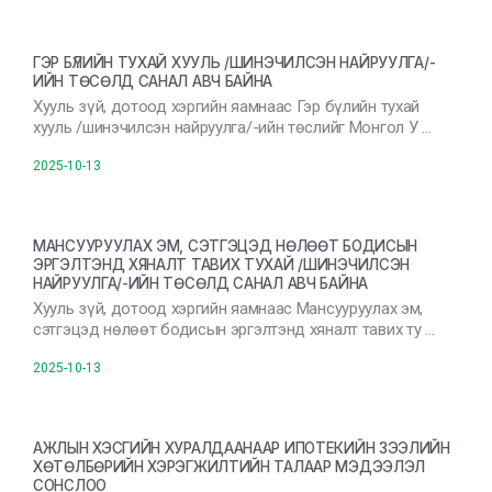
ГЭР БҮЛИЙН ТУХАЙ ХУУЛЬ /ШИНЭЧИЛСЭН НАЙРУУЛГА/-
ИЙН ТӨСӨЛД САНАЛ АВЧ БАЙНА
Хууль зүй, дотоод хэргийн яамнаас Гэр бүлийн тухай
хууль /шинэчилсэн найруулга/-ийн төслийг Монгол У …
2025-10-13
МАНСУУРУУЛАХ ЭМ, СЭТГЭЦЭД НӨЛӨӨТ БОДИСЫН
ЭРГЭЛТЭНД ХЯНАЛТ ТАВИХ ТУХАЙ /ШИНЭЧИЛСЭН
НАЙРУУЛГА/-ИЙН ТӨСӨЛД САНАЛ АВЧ БАЙНА
Хууль зүй, дотоод хэргийн яамнаас Мансууруулах эм,
сэтгэцэд нөлөөт бодисын эргэлтэнд хяналт тавих ту …
2025-10-13
АЖЛЫН ХЭСГИЙН ХУРАЛДААНААР ИПОТЕКИЙН ЗЭЭЛИЙН
ХӨТӨЛБӨРИЙН ХЭРЭГЖИЛТИЙН ТАЛААР МЭДЭЭЛЭЛ
СОНСЛОО