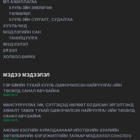
ҮЙЛ АЖИЛЛАГАА
ХУУЛЬ ЗҮЙН ЗӨВЛӨГӨӨ
ТӨЛӨӨЛӨЛ
ХУУЛЬ ЗҮЙН СУРГАЛТ, СУДАЛГАА
ХУУЛЬЧИД
МЭДЛЭГИЙН САН
ТАНИЛЦУУЛГА
МЭДЭЭЛЭЛ
БҮТЭЭЛ
ХОЛБОО БАРИХ
МЭДЭЭ МЭДЭЭЛЭЛ
ГЭР БҮЛИЙН ТУХАЙ ХУУЛЬ /ШИНЭЧИЛСЭН НАЙРУУЛГА/-ИЙН
ТӨСӨЛД САНАЛ АВЧ БАЙНА
2025-10-13
МАНСУУРУУЛАХ ЭМ, СЭТГЭЦЭД НӨЛӨӨТ БОДИСЫН ЭРГЭЛТЭНД
ХЯНАЛТ ТАВИХ ТУХАЙ /ШИНЭЧИЛСЭН НАЙРУУЛГА/-ИЙН ТӨСӨЛД
САНАЛ АВЧ БАЙНА
2025-10-13
АЖЛЫН ХЭСГИЙН ХУРАЛДААНААР ИПОТЕКИЙН ЗЭЭЛИЙН
ХӨТӨЛБӨРИЙН ХЭРЭГЖИЛТИЙН ТАЛААР МЭДЭЭЛЭЛ СОНСЛОО