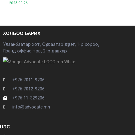
2025-09-26
ХОЛБОО БАРИХ
Улаанбаатар хот, Сүхбаатар дүүрэг, 1-р хороо,
Гранд оффис төв, 2-р давхар
+976 7011-9206
+976 7012-9206
+976 11-329206
info@advocate.mn
ЦЭС