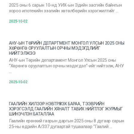
2025 оны 6 сарын 10-нд УИХ-ын Эдийн засгийн байнгын
хороо ипотекийн зээлийн хөтөлбөрийн хэрэгжилтийг …
2025-10-02
АНУ-ЫН ТӨРИЙН ДЕПАРТМЕНТ МОНГОЛ УЛСЫН 2025 ОНЫ
ХӨРӨНГӨ ОРУУЛАЛТЫН ОРЧНЫ МЭДЭГДЛИЙГ
НИЙТЭЛЖЭЭ
АНУ-ын Төрийн департамент Монгол Улсын 2025 оны
“Хөрөнгө оруулалтын орчны мэдэгдэл”-ийг нийтэлж, АНУ
…
2025-10-02
ГААЛИЙН ХИЛЭЭР НЭВТРҮҮЛЭХ БАРАА, ТЭЭВРИЙН
ХЭРЭГСЭЛД ГААЛИЙН ХЯНАЛТ ТАВИХ НИЙТЛЭГ ЖУРМЫГ
ШИНЭЧЛЭН БАТАЛЛАА
Гаалийн ерөнхий газрын даргын 2025 оны 8 дугаар сарын
25-ны өдрийн А/337 дугаартай тушаалаар “Гаалий …