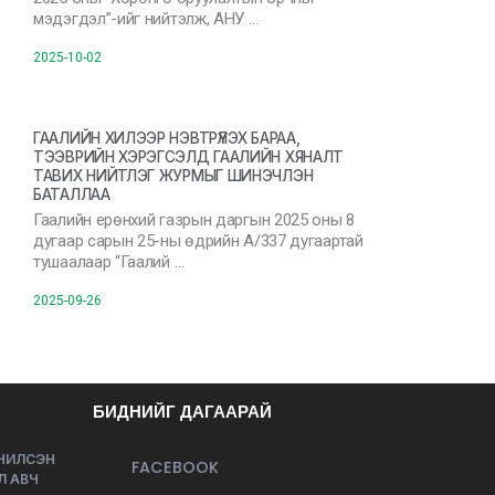
мэдэгдэл”-ийг нийтэлж, АНУ …
2025-10-02
ГААЛИЙН ХИЛЭЭР НЭВТРҮҮЛЭХ БАРАА,
ТЭЭВРИЙН ХЭРЭГСЭЛД ГААЛИЙН ХЯНАЛТ
ТАВИХ НИЙТЛЭГ ЖУРМЫГ ШИНЭЧЛЭН
БАТАЛЛАА
Гаалийн ерөнхий газрын даргын 2025 оны 8
дугаар сарын 25-ны өдрийн А/337 дугаартай
тушаалаар “Гаалий …
2025-09-26
БИДНИЙГ ДАГААРАЙ
ЭЧИЛСЭН
FACEBOOK
Л АВЧ