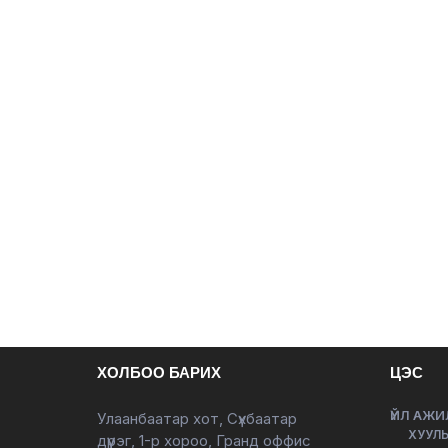
ХОЛБОО БАРИХ
ЦЭС
ҮЙЛ АЖИ
Улаанбаатар хот, Сүхбаатар
ХУУЛЬ
дүүрэг, 1-р хороо, Гранд оффис