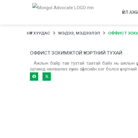
ҮЙЛ АЖ
НҮҮР ХУУДАС
МЭДЭЭ, МЭДЭЭЛЭЛ
ОФФИСТ ЗОХИ
ОФФИСТ ЗОХИМЖТОЙ ҮНЭРТНИЙ ТУХАЙ
Ажлын байр тав тухтай таатай байх нь ажлын үр
орчинд нөлөөлөх хүчин зүйлсийн нэг болох үнэртний 