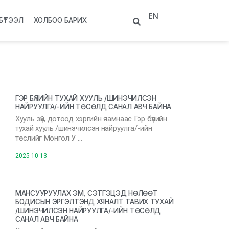
EN
БҮТЭЭЛ
ХОЛБОО БАРИХ
ГЭР БҮЛИЙН ТУХАЙ ХУУЛЬ /ШИНЭЧИЛСЭН
НАЙРУУЛГА/-ИЙН ТӨСӨЛД САНАЛ АВЧ БАЙНА
Хууль зүй, дотоод хэргийн яамнаас Гэр бүлийн
тухай хууль /шинэчилсэн найруулга/-ийн
төслийг Монгол У …
2025-10-13
МАНСУУРУУЛАХ ЭМ, СЭТГЭЦЭД НӨЛӨӨТ
БОДИСЫН ЭРГЭЛТЭНД ХЯНАЛТ ТАВИХ ТУХАЙ
/ШИНЭЧИЛСЭН НАЙРУУЛГА/-ИЙН ТӨСӨЛД
САНАЛ АВЧ БАЙНА