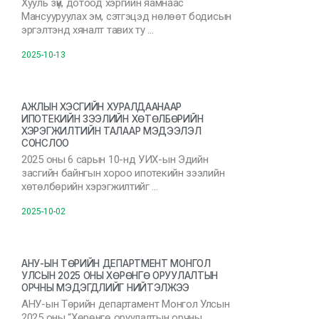
Хууль зүй, дотоод хэргийн яамнаас
Мансууруулах эм, сэтгэцэд нөлөөт бодисын
эргэлтэнд хяналт тавих ту …
2025-10-13
АЖЛЫН ХЭСГИЙН ХУРАЛДААНААР
ИПОТЕКИЙН ЗЭЭЛИЙН ХӨТӨЛБӨРИЙН
ХЭРЭГЖИЛТИЙН ТАЛААР МЭДЭЭЛЭЛ
СОНСЛОО
2025 оны 6 сарын 10-нд УИХ-ын Эдийн
засгийн байнгын хороо ипотекийн зээлийн
хөтөлбөрийн хэрэгжилтийг …
2025-10-02
АНУ-ЫН ТӨРИЙН ДЕПАРТМЕНТ МОНГОЛ
УЛСЫН 2025 ОНЫ ХӨРӨНГӨ ОРУУЛАЛТЫН
ОРЧНЫ МЭДЭГДЛИЙГ НИЙТЭЛЖЭЭ
АНУ-ын Төрийн департамент Монгол Улсын
2025 оны “Хөрөнгө оруулалтын орчны