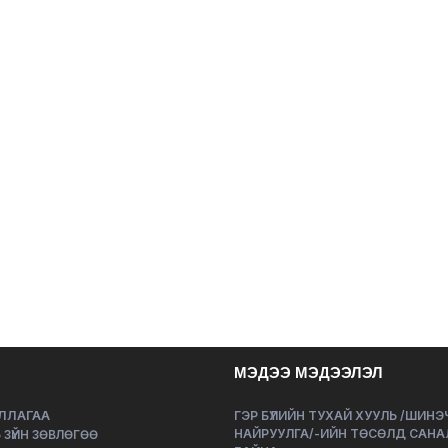
МЭДЭЭ МЭДЭЭЛЭЛ
ЛЛАГАА
ГЭР БҮЛИЙН ТУХАЙ ХУУЛЬ /ШИН
НАЙРУУЛГА/-ИЙН ТӨСӨЛД САНА
 ЗҮЙН ЗӨВЛӨГӨӨ