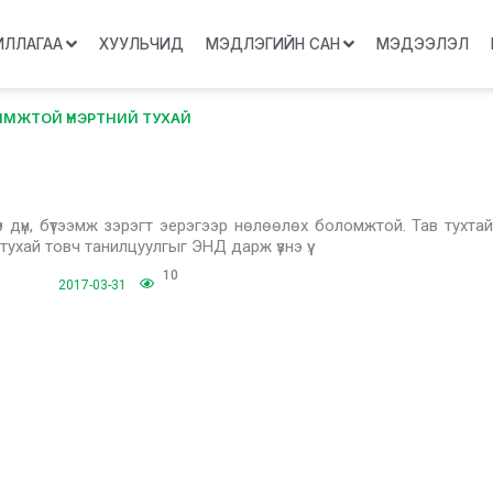
ИЛЛАГАА
ХУУЛЬЧИД
МЭДЛЭГИЙН САН
МЭДЭЭЛЭЛ
МЖТОЙ ҮНЭРТНИЙ ТУХАЙ
 дүн, бүтээмж зэрэгт эерэгээр нөлөөлөх боломжтой. Тав тухтай
тухай товч танилцуулгыг ЭНД дарж үзнэ үү.
10
2017-03-31